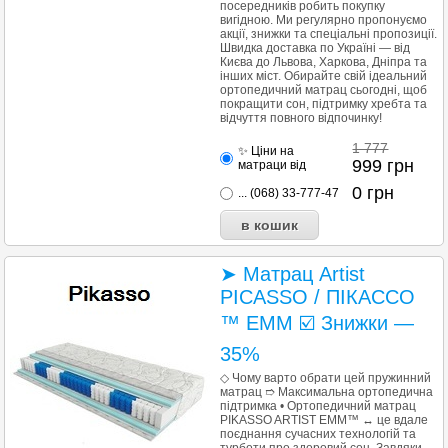
посередників робить покупку
вигідною. Ми регулярно пропонуємо
акції, знижки та спеціальні пропозиції.
Швидка доставка по Україні — від
Києва до Львова, Харкова, Дніпра та
інших міст. Обирайте свій ідеальний
ортопедичний матрац сьогодні, щоб
покращити сон, підтримку хребта та
відчуття повного відпочинку!
1 777
✨ Ціни на
999
грн
матраци від
0
грн
... (068) 33-777-47
➤ Матрац Artist
PICASSO / ПІКАССО
™ ЕММ ☑️ Знижки —
35%
◇ Чому варто обрати цей пружинний
матрац ➱ Максимальна ортопедична
підтримка • Ортопедичний матрац
PIKASSO ARTIST EMM™ ↔ це вдале
поєднання сучасних технологій та