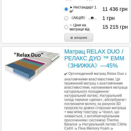
➤ Нестандарт 1
11 436
грн
м²
1
грн
《АКЦІЯ》 ...☎️...
✨ Ціни на
15 215
грн
матраци від
Матрац RELAX DUO /
РЕЛАКС ДУО ™ ЕММ
《ЗНИЖКА》—45%
✔️ Ортопедичний матрац Relax Duo з
анатомічними властивостями. Це
пружинний матрац з анатомічними
властивостями, наповнювачі матраца
натурального походження:
натуральний латекс. Натуральний
склад тканини «дихає», абсорбуючи і
поглинаючи вологу, за рахунок 3D
прорізів по довгих сторонах матраца
+ має м'яку текстуру ➭ Чохол, що
знімається, з антибактеріальним
просоченням і системою Thermo
Balance ➭ Натуральний латекс Clima
Cell® ➭ Піна Memory Foam ➭