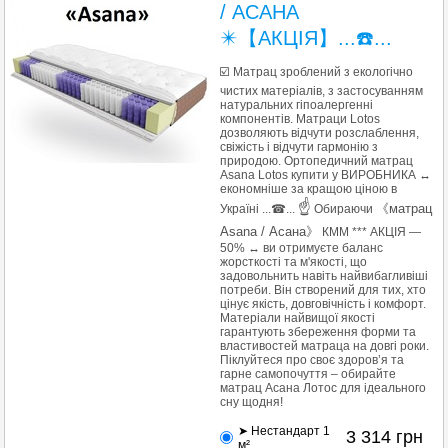
/ АСАНА
✴️【АКЦІЯ】...☎️...
☑️ Матрац зроблений з екологічно
чистих матеріалів, з застосуванням
натуральних гіпоалергенні
компонентів. Матраци Lotos
дозволяють відчути розслаблення,
свіжість і відчути гармонію з
природою. Ортопедичний матрац
Asana Lotos купити у ВИРОБНИКА ↔
економніше за кращою ціною в
☝
《
матрац
Україні ...☎...
Обираючи
Asana / Асана
》
КММ *** АКЦІЯ —
50% ↔ ви отримуєте баланс
жорсткості та м'якості, що
задовольнить навіть найвибагливіші
потреби. Він створений для тих, хто
цінує якість, довговічність і комфорт.
Матеріали найвищої якості
гарантують збереження форми та
властивостей матраца на довгі роки.
Піклуйтеся про своє здоров’я та
гарне самопочуття – обирайте
матрац Асана Лотос для ідеального
сну щодня!
➤ Нестандарт 1
3 314
грн
м²