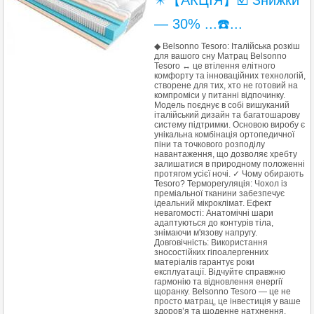
✴️【АКЦІЯ】☑️ Знижки
— 30% ...☎️...
◆ Belsonno Tesoro: Італійська розкіш
для вашого сну Матрац Belsonno
Tesoro ↔ це втілення елітного
комфорту та інноваційних технологій,
створене для тих, хто не готовий на
компроміси у питанні відпочинку.
Модель поєднує в собі вишуканий
італійський дизайн та багатошарову
систему підтримки. Основою виробу є
унікальна комбінація ортопедичної
піни та точкового розподілу
навантаження, що дозволяє хребту
залишатися в природному положенні
протягом усієї ночі. ✓ Чому обирають
Tesoro? Терморегуляція: Чохол із
преміальної тканини забезпечує
ідеальний мікроклімат. Ефект
невагомості: Анатомічні шари
адаптуються до контурів тіла,
знімаючи м'язову напругу.
Довговічність: Використання
зносостійких гіпоалергенних
матеріалів гарантує роки
експлуатації. Відчуйте справжню
гармонію та відновлення енергії
щоранку. Belsonno Tesoro — це не
просто матрац, це інвестиція у ваше
здоров’я та щоденне натхнення.