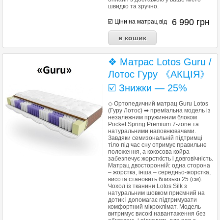
швидко та зручно.
6 990
грн
☑️ Ціни на матрац від
❖ Матрас Lotos Guru /
Лотос Гуру 《АКЦІЯ》
☑️ Знижки — 25%
◇ Ортопедичний матрац Guru Lotos
(Гуру Лотос) ➡ преміальна модель із
незалежним пружинним блоком
Pocket Spring Premium 7-zone та
натуральними наповнювачами.
Завдяки семизональній підтримці
тіло під час сну отримує правильне
положення, а кокосова койра
забезпечує жорсткість і довговічність.
Матрац двосторонній: одна сторона
– жорстка, інша – середньо-жорстка,
висота становить близько 25 (см).
Чохол із тканини Lotos Silk з
натуральним шовком приємний на
дотик і допомагає підтримувати
комфортний мікроклімат. Модель
витримує високі навантаження без