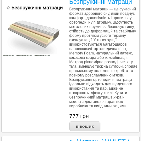
Безпружинні матраци
Безпружинні матраци — це сучасний
формат здорового сну, який поєднує
комфорт, довговічність і правильну
ортопедичну підтримку. Відсутність
металевих пружин забезпечує тишу,
стійкість до деформацій та стабільну
форму протягом усього терміну
експлуатації. У конструкції
використовуються багатошарові
наповнювачі: ортопедична піна,
Memory Foam, натуральний латекс,
кокосова койра або їх комбінації.
Матрац рівномірно розподіляє вагу
тіла, зменшує тиск на суглоби, сприяє
правильному положенню хребта та
повному розслабленню м’язів.
Безпружинні ортопедичні матраци
ідеально підходять для щоденного
використання та пар, адже не
створюють ефекту хвилі. Купити
безпружинний матрац в Україні
можна з доставкою, гарантією
виробника та вигідними акціями.
777
грн