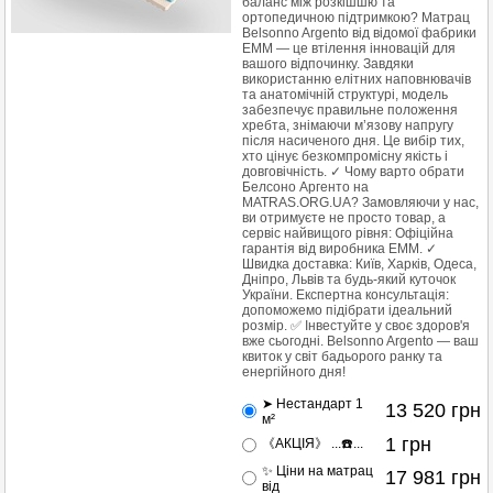
баланс між розкішшю та
ортопедичною підтримкою? Матрац
Belsonno Argento від відомої фабрики
EMM — це втілення інновацій для
вашого відпочинку. Завдяки
використанню елітних наповнювачів
та анатомічній структурі, модель
забезпечує правильне положення
хребта, знімаючи м’язову напругу
після насиченого дня. Це вибір тих,
хто цінує безкомпромісну якість і
довговічність. ✓ Чому варто обрати
Белсоно Аргенто на
MATRAS.ORG.UA? Замовляючи у нас,
ви отримуєте не просто товар, а
сервіс найвищого рівня: Офіційна
гарантія від виробника EMM. ✓
Швидка доставка: Київ, Харків, Одеса,
Дніпро, Львів та будь-який куточок
України. Експертна консультація:
допоможемо підібрати ідеальний
розмір. ✅ Інвестуйте у своє здоров'я
вже сьогодні. Belsonno Argento — ваш
квиток у світ бадьорого ранку та
енергійного дня!
➤ Нестандарт 1
13 520
грн
м²
1
грн
《АКЦІЯ》 ...☎️...
✨ Ціни на матрац
17 981
грн
від