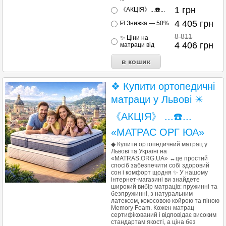
1
грн
《АКЦІЯ》...☎️...
4 405
грн
☑️ Знижка — 50%
8 811
✨ Ціни на
4 406
грн
матраци від
❖ Купити ортопедичні
матраци у Львові ✴️
《АКЦІЯ》 ...☎️...
«МАТРАС ОРГ ЮА»
◆ Купити ортопедичний матрац у
Львові та Україні на
«MATRAS.ORG.UA» ↔це простий
спосіб забезпечити собі здоровий
сон і комфорт щодня ✨ У нашому
інтернет-магазині ви знайдете
широкий вибір матраців: пружинні та
безпружинні, з натуральним
латексом, кокосовою койрою та піною
Memory Foam. Кожен матрац
сертифікований і відповідає високим
стандартам якості, а ціна без