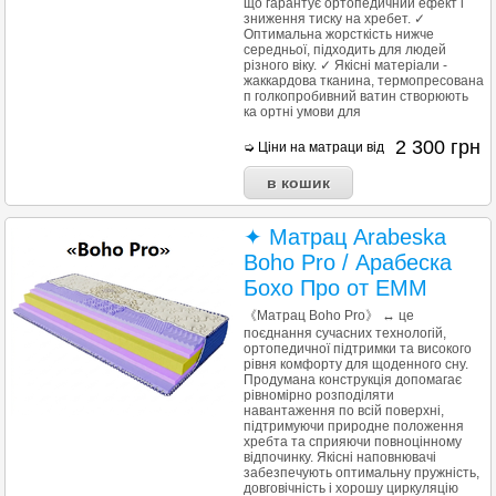
що гарантує ортопедичний ефект і
зниження тиску на хребет. ✓
Оптимальна жорсткість нижче
середньої, підходить для людей
різного віку. ✓ Якісні матеріали -
жаккардова тканина, термопресована
п голкопробивний ватин створюють
ка ортні умови для
2 300
грн
➭ Ціни на матраци від
✦ Матрац Arabeska
Boho Pro / Арабеска
Бохо Про от ЕММ
《Матрац Boho Pro》 ↔ це
поєднання сучасних технологій,
ортопедичної підтримки та високого
рівня комфорту для щоденного сну.
Продумана конструкція допомагає
рівномірно розподіляти
навантаження по всій поверхні,
підтримуючи природне положення
хребта та сприяючи повноцінному
відпочинку. Якісні наповнювачі
забезпечують оптимальну пружність,
довговічність і хорошу циркуляцію