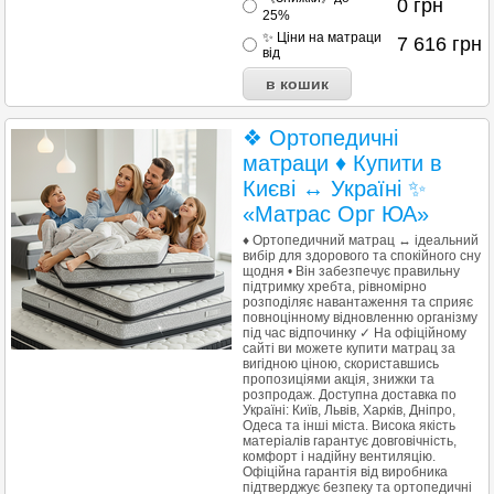
0
грн
25%
✨ Ціни на матраци
7 616
грн
від
❖ Ортопедичні
матраци ♦ Купити в
Києві ↔ Україні ✨
«Матрас Орг ЮА»
♦ Ортопедичний матрац ↔ ідеальний
вибір для здорового та спокійного сну
щодня • Він забезпечує правильну
підтримку хребта, рівномірно
розподіляє навантаження та сприяє
повноцінному відновленню організму
під час відпочинку ✓ На офіційному
сайті ви можете купити матрац за
вигідною ціною, скориставшись
пропозиціями акція, знижки та
розпродаж. Доступна доставка по
Україні: Київ, Львів, Харків, Дніпро,
Одеса та інші міста. Висока якість
матеріалів гарантує довговічність,
комфорт і надійну вентиляцію.
Офіційна гарантія від виробника
підтверджує безпеку та ортопедичні