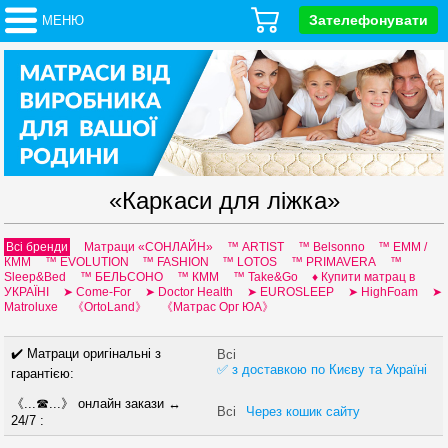
Зателефонувати
МЕНЮ
«Каркаси для ліжка»
Всі бренди
Матраци «СОНЛАЙН»
™ ARTIST
™ Belsonno
™ EMM /
КММ
™ EVOLUTION
™ FASHION
™ LOTOS
™ PRIMAVERA
™
Sleep&Bed
™ БЕЛЬСОНО
™ КММ
™ Таke&Go
♦ Купити матрац в
УКРАЇНІ
➤ Come-For
➤ Doctor Health
➤ EUROSLEEP
➤ HighFoam
➤
Мatroluxe
《OrtoLand》
《Матрас Орг ЮА》
✔️ Матраци оригінальні з
Всі
✅ з доставкою по Києву та Україні
гарантією:
《...☎...》 онлайн закази ↔
Всі
Через кошик сайту
24/7 :