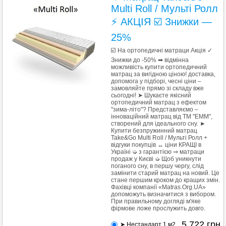
Multi Roll / Мульті Ролл
⚡ АКЦІЯ ☑️ Знижки —
25%
☑️ На ортопедичні матраци Акція ✓
Знижки до -50% ➡ відмінна
можливість купити ортопедичний
матрац за вигідною ціною! доставка,
допомога у підборі, чесні ціни –
замовляйте прямо зі складу вже
сьогодні! ➤ Шукаєте якісний
ортопедичний матрац з ефектом
"зима-літо"? Представляємо –
інноваційний матрац від ТМ "ЕММ",
створений для ідеального сну. ►
Купити безпружинний матрац
Таke&Go Multi Roll / Мульті Ролл +
відгуки покупців ↔ ціни КРАЩІ в
Україні ➭ з гарантією ⇒ матраци
продаж у Києві ➭ Щоб уникнути
поганого сну, в першу чергу, слід
замінити старий матрац на новий. Це
стане першим кроком до кращих змін.
Фахівці компанії «Matras.Org.UA»
допоможуть визначитися з вибором.
При правильному догляді м'яке
фірмове ложе прослужить довго.
5 722
грн
➤ Нестандарт 1 м2