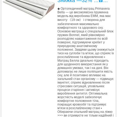
Знижка —32% ...☎️...
◆ Ортопедичний матрац Primavera
Bella — це високоякісна пружинна
модель від виробника ЕММ, яка має
висоту 《19 см》 і створена для
забезпечення максимально
комфортного та здорового сну.
Основою матраца є спеціальний блок
пружин Bonnel, який рівномірно
розподіляє навантаження по всій
поверхні, підтримуючи хребет у
природному анатомічному
положенні. Завдяки цьому знижується
тиск на суглоби та м’язи, що сприяє їх
розслабленню та відновленню ▪︎
Матрац Белла ідеально підходить
для щоденного використання як у
домашніх умовах, так і на дачі. Він
допомагає не лише поліпшити якість
сну, але й позитивно впливає на
загальний стан організму — підвищує
імунітет, сприяє відновленню після
стресових ситуацій, уповільнює
процеси старіння і активізує
вироблення антитіл. Оптимальна
жорсткість моделі забезпечує
комфортне положення тіла,
покращує кровообіг та підтримує
м’язи в розслабленому стані ▪︎
Обираючи спальний матрац на ліжко
>>> ви отримуєте не тільки надійний і