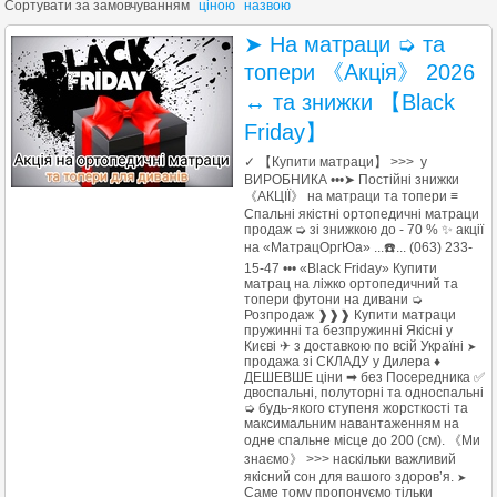
Сортувати за
замовчуванням
ціною
назвою
➤ На матраци ➭ та
топери 《Акція》 2026
↔ та знижки 【Black
Friday】
✓ 【Купити матраци】 >>> у
ВИРОБНИКА •••➤ Постійні знижки
《АКЦІЇ》 на матраци та топери ≡
Спальні якістні ортопедичні матраци
продаж ➭ зі знижкою до - 70 % ✨ акції
на «МатрацОргЮа» ...☎️... (063) 233-
15-47 ••• «Black Friday» Купити
матрац на ліжко ортопедичний та
топери футони на дивани ➭
Розпродаж ❱❱❱ Купити матраци
пружинні та безпружинні Якісні у
Києві ✈ з доставкою по всій Україні
➤
продажа зі СКЛАДУ у Дилера ♦
ДЕШЕВШЕ ціни ➡ без Посередника ✅
двоспальні, полуторні та односпальні
➭ будь-якого ступеня жорсткості та
максимальним навантаженням на
одне спальне місце до 200 (см). 《Ми
знаємо》 >>> наскільки важливий
якісний сон для вашого здоров’я.
➤
Саме тому пропонуємо тільки