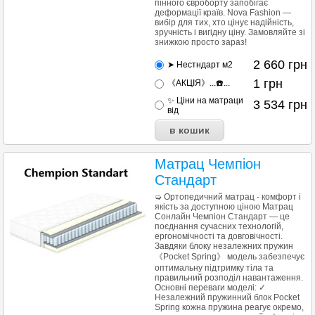
пінного євроборту запобігає
деформації країв. Nova Fashion —
вибір для тих, хто цінує надійність,
зручність і вигідну ціну. Замовляйте зі
знижкою просто зараз!
2 660
грн
➤ Нестндарт м2
1
грн
《АКЦІЯ》...☎️...
✨ Ціни на матраци
3 534
грн
від
Матрац Чемпіон
Стандарт
➭ Ортопедичний матрац - комфорт і
якість за доступною ціною Матрац
Сонлайн Чемпіон Стандарт — це
поєднання сучасних технологій,
ергономічності та довговічності.
Завдяки блоку незалежних пружин
《Pocket Spring》 модель забезпечує
оптимальну підтримку тіла та
правильний розподіл навантаження.
Основні переваги моделі: ✓
Незалежний пружинний блок Pocket
Spring кожна пружина реагує окремо,