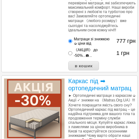
перевірені матраци, які забезпечують
максимальний комфорт. Наші вироби
створені з любов’ю та турботою про
вас! Замовляйте ортопедичні
матраци 《любого розміру》 вже
сьогодні та насолоджуйтесь
ідеальним сном кожну ніч!!!
Матраци зі знижкою
777
грн
➭ ціни від
《АКЦІЯ》 до
1
грн
-50%...☎️...
Каркас під ➡
ортопедичний матрац
► Ортопедичні матраци з каркасом ➭
Акції ✓ знижки на 《Matras.Org.UA》!!!
Хочете покращити якість свого сну?
Ортопедичний каркас під матрац – це
надійна підтримка для вашого тіла та
продовження терміну служби
спального місця. Купуйте каркас ліжка
з ламелями за ціною виробника в
Києві та користуйтеся сезонними
знижками! Чому варто обрати наші