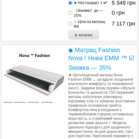
5 349
грн
➤ Нестандарт 1 м²
《Знижки》до —
0
грн
25%
✨ Ціни на матрац
7 117
грн
від
◆ Матрац Fashion
Nova / Нова EMM ™ ☑️
Знижка — 35%
❖ Ортопедичний матрац Nova
Fashion EMM ↔ це вдале поєднання
класичного комфорту та перевіреної
якості. Завдяки блоку пружин «Мульти
Боннель» із щільністю 150 пружин/м²,
матрац забезпечує рівномірну
підтримку тіла та зберігає анатомічно
правильне положення хребта.
Комфортна піна в поєднанні з
термовойлоком створює оптимальну
жорсткість, а стрейчевий чохол
дозволяє шкірі дихати ✓ Модель
ідеально підходить для щоденного
використання, як для дорослих, так і
для підлітків. Укріплений периметр з