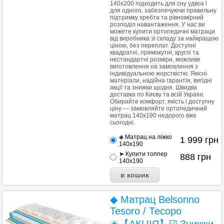
140x200 підходить для сну удвох і
для одного, забезпечуючи правильну
підтримку хребта та рівномірний
розподіл навантаження. У нас ви
можете купити ортопедичні матраци
від виробника зі складу за найкращою
ціною, без переплат. Доступні
квадратні, прямокутні, круглі та
нестандартні розміри, можливе
виготовлення на замовлення з
індивідуальною жорсткістю. Якісні
матеріали, надійна гарантія, вигідні
акції та знижки щодня. Швидка
доставка по Києву та всій Україні.
Обирайте комфорт, якість і доступну
ціну — замовляйте ортопедичний
матрац 140х190 недорого вже
сьогодні.
◈ Матрац на ліжко
1 999
грн
140x190
➤ Купити топпер
888
грн
140x190
◆ Матрац Belsonno
Tesoro / Тесоро