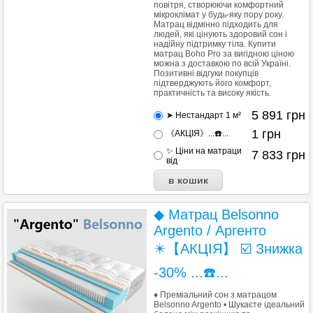
повітря, створюючи комфортний
мікроклімат у будь-яку пору року.
Матрац відмінно підходить для
людей, які цінують здоровий сон і
надійну підтримку тіла. Купити
матрац Boho Pro за вигідною ціною
можна з доставкою по всій Україні.
Позитивні відгуки покупців
підтверджують його комфорт,
практичність та високу якість.
5 891
грн
➤ Нестандарт 1 м²
1
грн
《АКЦІЯ》...☎️...
✨ Ціни на матраци
7 833
грн
від
◆ Матрац Belsonno
Argento / Аргенто
✴️【АКЦІЯ】 ☑️ Знижка
-30% ...☎️...
♦ Преміальний сон з матрацом
Belsonno Argento • Шукаєте ідеальний