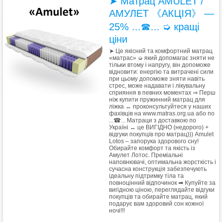
➤ Матрац AMULET /
АМУЛЕТ 《АКЦІЯ》 —
25% ...☎... ➭ кращі
ціни
➤ Це якісний та комфортний матрац
«матрас» ➭ який допомагає зняти не
тільки втому і напругу, він допоможе
відновити: енергію та витрачені сили
при цьому допоможе зняти навіть
стрес, може надавати і лікувальну
сприяння в певних моментах ⇒ Перш
ніж купити пружинний матрац для
ліжка ↔ проконсультуйтеся у наших
фахівців на www.matras.org.ua або по
...☎... Матраци з доставкою по
Україні ↔ це ВИГІДНО (недорого) +
відгуки покупців про матрац))) Amulet
Lotos – запорука здорового сну!
Обирайте комфорт та якість із
Амулет Лотос. Преміальні
наповнювачі, оптимальна жорсткість і
сучасна конструкція забезпечують
ідеальну підтримку тіла та
повноцінний відпочинок ➡ Купуйте за
вигідною ціною, переглядайте відгуки
покупців та обирайте матрац, який
подарує вам здоровий сон кожної
ночі!!!