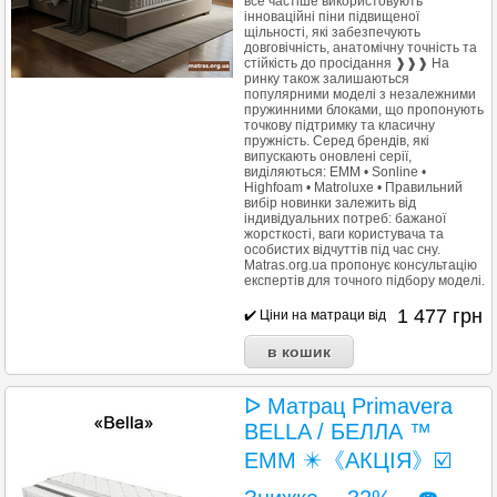
все частіше використовують
інноваційні піни підвищеної
щільності, які забезпечують
довговічність, анатомічну точність та
стійкість до просідання ❱❱❱ На
ринку також залишаються
популярними моделі з незалежними
пружинними блоками, що пропонують
точкову підтримку та класичну
пружність. Серед брендів, які
випускають оновлені серії,
виділяються: EMM • Sonline •
Highfoam • Matroluxe • Правильний
вибір новинки залежить від
індивідуальних потреб: бажаної
жорсткості, ваги користувача та
особистих відчуттів під час сну.
Matras.org.ua пропонує консультацію
експертів для точного підбору моделі.
1 477
грн
✔️ Ціни на матраци від
ᐅ Матрац Primavera
BELLA / БЕЛЛА ™
EMM ✴️《АКЦІЯ》☑️