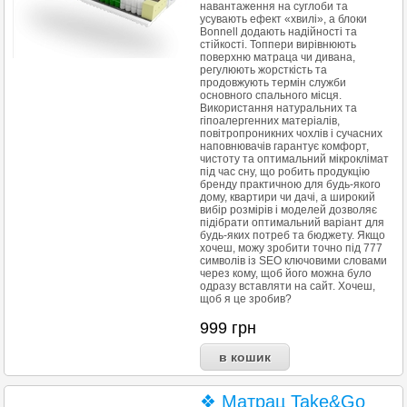
навантаження на суглоби та
усувають ефект «хвилі», а блоки
Bonnell додають надійності та
стійкості. Топпери вирівнюють
поверхню матраца чи дивана,
регулюють жорсткість та
продовжують термін служби
основного спального місця.
Використання натуральних та
гіпоалергенних матеріалів,
повітропроникних чохлів і сучасних
наповнювачів гарантує комфорт,
чистоту та оптимальний мікроклімат
під час сну, що робить продукцію
бренду практичною для будь-якого
дому, квартири чи дачі, а широкий
вибір розмірів і моделей дозволяє
підібрати оптимальний варіант для
будь-яких потреб та бюджету. Якщо
хочеш, можу зробити точно під 777
символів із SEO ключовими словами
через кому, щоб його можна було
одразу вставляти на сайт. Хочеш,
щоб я це зробив?
999
грн
❖ Матрац Take&Go