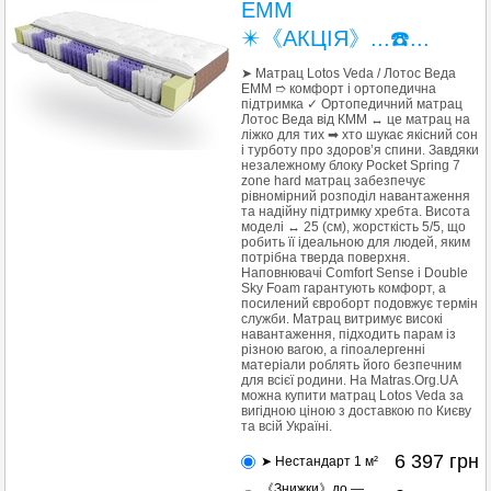
EMM
✴️《АКЦІЯ》...☎️...
➤ Матрац Lotos Veda / Лотос Веда
EMM ➱ комфорт і ортопедична
підтримка ✓ Ортопедичний матрац
Лотос Веда від КMM ↔ це матрац на
ліжко для тих ➡ хто шукає якісний сон
і турботу про здоров’я спини. Завдяки
незалежному блоку Pocket Spring 7
zone hard матрац забезпечує
рівномірний розподіл навантаження
та надійну підтримку хребта. Висота
моделі ↔ 25 (см), жорсткість 5/5, що
робить її ідеальною для людей, яким
потрібна тверда поверхня.
Наповнювачі Comfort Sense і Double
Sky Foam гарантують комфорт, а
посилений євроборт подовжує термін
служби. Матрац витримує високі
навантаження, підходить парам із
різною вагою, а гіпоалергенні
матеріали роблять його безпечним
для всієї родини. На Matras.Org.UA
можна купити матрац Lotos Veda за
вигідною ціною з доставкою по Києву
та всій Україні.
6 397
грн
➤ Нестандарт 1 м²
《Знижки》до —