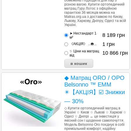
обмежень і підходить для пар з
різною вагою. Купити ортопедичний
матрац Гуру Лотос з офіційною
гарантією 36 місяців можна на
Matras.org.ua з доставкою по Києву,
Львову, Харкову, Дніпру, Одесі та всій
Україні.
➤ Нестандарт 1
8 189
грн
м²
1
грн
《АКЦІЯ》 ...☎️...
✨ Ціни на матрац
10 866
грн
від
◆ Матрац ORO / ОРО
Belsonno ™ ЕММ
✴️【АКЦІЯ】☑️ Знижки
— 30%
◇ Купити ортопедичний матрац в
Україні ☆ Києві ☆ Львові ☆ Харкові ☆
Одесі ☆ Дніпрі ↔ це інвестиція у
якісний сон і щоденне самопочуття.
Модель Belsonno Oro поєднує в собі
преміальний комфорт, надійну