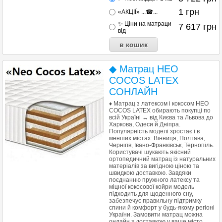
1
грн
«АКЦІЇ» ...☎...
✨ Ціни на матраци
7 617
грн
від
◆ Матрац НЕО
COCOS LATEX
СОНЛАЙН
♦ Матрац з латексом і кокосом НЕО
COCOS LATEX обирають покупці по
всій Україні ↔ від Києва та Львова до
Харкова, Одеси й Дніпра.
Популярність моделі зростає і в
менших містах: Вінниця, Полтава,
Чернігів, Івано-Франківськ, Тернопіль.
Користувачі шукають якісний
ортопедичний матрац із натуральних
матеріалів за вигідною ціною та
швидкою доставкою. Завдяки
поєднанню пружного латексу та
міцної кокосової койри модель
підходить для щоденного сну,
забезпечує правильну підтримку
спини й комфорт у будь-якому регіоні
України. Замовити матрац можна
онлайн з доставкою у ваше місто