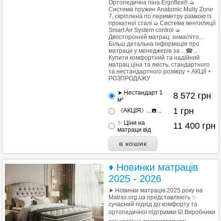
Ортопедична піна Ergoﬂex® ➭
Система пружин Anatomic Multy Zone
7, скріплена по периметру рамкою із
прокатної сталі ➭ Система вентиляції
Smart Air System control ➭
Двосторонній матрац: зима/літо...
Більш детальна інформація про
матраци у менеджерів за ...☎...
Купити комфортний та надійний
матрац ціна та якість, стандартного
та нестандартного розміру + АКЦІЇ +
РОЗПРОДАЖУ
➤ Нестандарт 1
8 572
грн
м²
1
грн
《АКЦІЯ》...☎️...
✨ Ціни на
11 400
грн
матраци від
♦ Новинки матраців
2025 - 2026
➤ Новинки матраців 2025 року на
Matras.org.ua представляють ✨
сучасний підхід до комфорту та
ортопедичної підтримки ☑️ Виробники