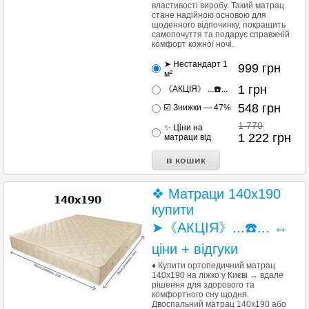
властивості виробу. Такий матрац
стане надійною основою для
щоденного відпочинку, покращить
самопочуття та подарує справжній
комфорт кожної ночі.
➤ Нестандарт 1
999
грн
м²
1
грн
《АКЦІЯ》 ...☎️...
548
грн
☑️ Знижки — 47%
1 770
✨ Ціни на
1 222
грн
матраци від
❖ Матраци 140х190
купити
➤《АКЦІЯ》...☎️... ↔
ціни + відгуки
♦ Купити ортопедичний матрац
140х190 на ліжко у Києві ↔ вдале
рішення для здорового та
комфортного сну щодня.
Двоспальний матрац 140x190 або