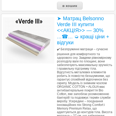
➤ Матрац Belsonno
Verde III купити
<<АКЦІЯ>> — 30%
...☎... ➭ кращі ціни +
відгуки
✔️ Безпружинні матраци – сучасне
рішення для комфортного та
здорового сну. Завдяки рівномірному
розподілу ваги по площині, вони
забезпечують максимальну зручність
і правильну підтримку тіла.
Відсутність металевих елементів
робить їх повністю безшумними, що
гарантує спокійний відпочинок без
скрипу. Модель із знімним чохлом
ORGANIC COTTON + ALGUA має
антибактеріальне покриття Bio
Cotton, яке запобігає розмноженню
бактерій та подовжує термін служби
виробу. Усередині – поєднання
інноваційних пін Strong Comfort і
Memory Premium Relax, що
адаптуються до контурів тіла. Висота
матраца – 27 см, що забезпечує