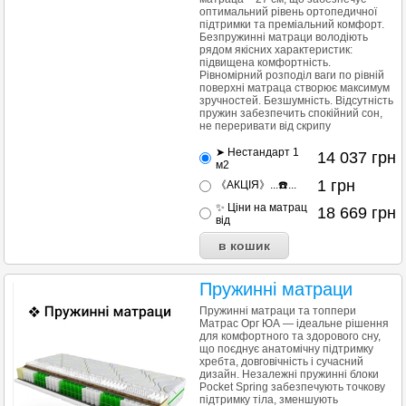
оптимальний рівень ортопедичної
підтримки та преміальний комфорт.
Безпружинні матраци володіють
рядом якісних характеристик:
підвищена комфортність.
Рівномірний розподіл ваги по рівній
поверхні матраца створює максимум
зручностей. Безшумність. Відсутність
пружин забезпечить спокійний сон,
не переривати від скрипу
➤ Нестандарт 1
14 037
грн
м2
1
грн
《АКЦІЯ》...☎️...
✨ Ціни на матрац
18 669
грн
від
Пружинні матраци
Пружинні матраци та топпери
Матрас Орг ЮА — ідеальне рішення
для комфортного та здорового сну,
що поєднує анатомічну підтримку
хребта, довговічність і сучасний
дизайн. Незалежні пружинні блоки
Pocket Spring забезпечують точкову
підтримку тіла, зменшують