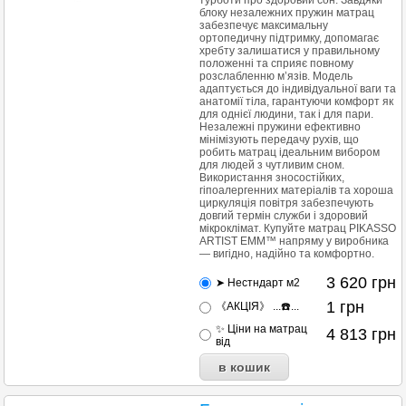
турботи про здоровий сон. Завдяки
блоку незалежних пружин матрац
забезпечує максимальну
ортопедичну підтримку, допомагає
хребту залишатися у правильному
положенні та сприяє повному
розслабленню м’язів. Модель
адаптується до індивідуальної ваги та
анатомії тіла, гарантуючи комфорт як
для однієї людини, так і для пари.
Незалежні пружини ефективно
мінімізують передачу рухів, що
робить матрац ідеальним вибором
для людей з чутливим сном.
Використання зносостійких,
гіпоалергенних матеріалів та хороша
циркуляція повітря забезпечують
довгий термін служби і здоровий
мікроклімат. Купуйте матрац PIKASSO
ARTIST EMM™ напряму у виробника
— вигідно, надійно та комфортно.
3 620
грн
➤ Нестндарт м2
1
грн
《АКЦІЯ》 ...☎️...
✨ Ціни на матрац
4 813
грн
від