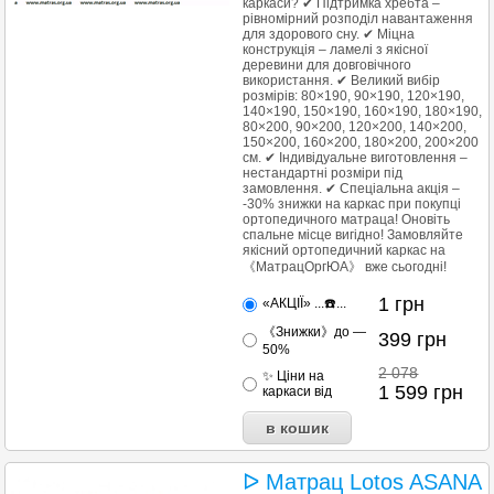
каркаси? ✔ Підтримка хребта –
рівномірний розподіл навантаження
для здорового сну. ✔ Міцна
конструкція – ламелі з якісної
деревини для довговічного
використання. ✔ Великий вибір
розмірів: 80×190, 90×190, 120×190,
140×190, 150×190, 160×190, 180×190,
80×200, 90×200, 120×200, 140×200,
150×200, 160×200, 180×200, 200×200
см. ✔ Індивідуальне виготовлення –
нестандартні розміри під
замовлення. ✔ Спеціальна акція –
-30% знижки на каркас при покупці
ортопедичного матраца! Оновіть
спальне місце вигідно! Замовляйте
якісний ортопедичний каркас на
《МатрацОргЮА》 вже сьогодні!
1
грн
«АКЦІЇ» ...☎️...
《Знижки》до —
399
грн
50%
2 078
✨ Ціни на
1 599
грн
каркаси від
ᐅ Матрац Lotos ASANA