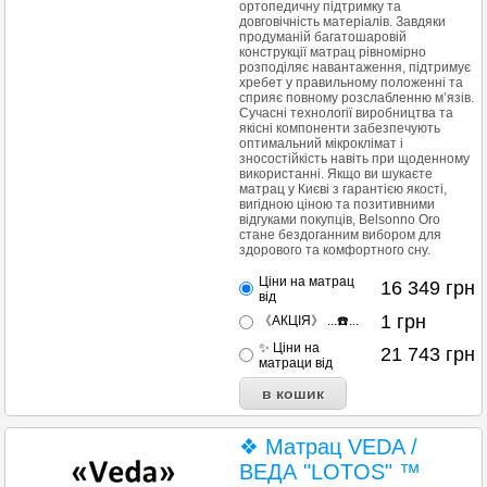
ортопедичну підтримку та
довговічність матеріалів. Завдяки
продуманій багатошаровій
конструкції матрац рівномірно
розподіляє навантаження, підтримує
хребет у правильному положенні та
сприяє повному розслабленню м’язів.
Сучасні технології виробництва та
якісні компоненти забезпечують
оптимальний мікроклімат і
зносостійкість навіть при щоденному
використанні. Якщо ви шукаєте
матрац у Києві з гарантією якості,
вигідною ціною та позитивними
відгуками покупців, Belsonno Oro
стане бездоганним вибором для
здорового та комфортного сну.
Ціни на матрац
16 349
грн
від
1
грн
《АКЦІЯ》 ...☎️...
✨ Ціни на
21 743
грн
матраци від
❖ Матрац VEDA /
ВЕДА "LOTOS" ™