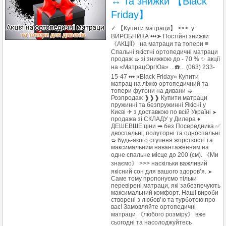
↔ та знижки 【Black
Friday】
✓ 【Купити матраци】 >>> у
ВИРОБНИКА •••➤ Постійні знижки
《АКЦІЇ》 на матраци та топери ≡
Спальні якістні ортопедичні матраци
продаж ➭ зі знижкою до - 70 % ✨ акції
на «МатрацОргЮа» ...☎️... (063) 233-
15-47 ••• «Black Friday» Купити
матрац на ліжко ортопедичний та
топери футони на дивани ➭
Розпродаж ❱❱❱ Купити матраци
пружинні та безпружинні Якісні у
Києві ✈ з доставкою по всій Україні
➤
продажа зі СКЛАДУ у Дилера ♦
ДЕШЕВШЕ ціни ➡ без Посередника ✅
двоспальні, полуторні та односпальні
➭ будь-якого ступеня жорсткості та
максимальним навантаженням на
одне спальне місце до 200 (см). 《Ми
знаємо》 >>> наскільки важливий
якісний сон для вашого здоров’я.
➤
Саме тому пропонуємо тільки
перевірені матраци, які забезпечують
максимальний комфорт. Наші вироби
створені з любов’ю та турботою про
вас! Замовляйте ортопедичні
матраци 《любого розміру》 вже
сьогодні та насолоджуйтесь