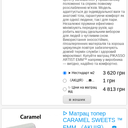
положенні та сприяє повному
розслабленню м’язів. Модель
адаптується до індивідуальної ваги та
анатомії тіла, гарантуючи комфорт як
для однієї людини, так і для пари.
Незалежні пружини ефективно
мінімізують передачу рухів, що
робить матрац ідеальним вибором
для людей з чутливим сном.
Використання зносостійких,
гіпоалергенних матеріалів та хороша
циркуляція повітря забезпечують
довгий термін служби і здоровий
мікроклімат. Купуйте матрац PIKASSO
ARTIST EMM™ напряму у виробника
— вигідно, надійно та комфортно.
3 620
грн
➤ Нестндарт м2
1
грн
《АКЦІЯ》 ...☎️...
✨ Ціни на матрац
4 813
грн
від
ᐅ Матрац топер
CARAMEL SWEETS ™
EMM 《АКЦІЯ》...☎️...