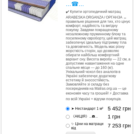
...☎...
✔️ Купити ортопедичний матрац
ARABESKA ORGANZA / ОРГАНЗА ↔
правильне рішення для тих, хто цінує
комфорт, надійність та вигідну
покупку. Завдяки покращеному
незалежному пружинному блоку та
посиленому євроборту, цей матрац
забезпечує ідеальну підтримку тіла
та довговічність. Модель має різну
жорсткість сторін, що дозволяє
обирати найбільш комфортний
варіант сну. Висота виробу — 22 см, а
допустиме навантаження на одне
спальне місце — до 160 (кг).
Унікальний чохол без аналогів в
Україні забезпечує додаткову
естетику й зносостійкість.
Замовляйте зі складу без
посередників на Matras.org.ua — це
економія часу та грошей! ⚡ Доставка
по всій Україні + відгуки покупців.
5 452
грн
➤ Нестандарт 1 м²
1
грн
《АКЦІЯ》...☎️...
✨ Ціни на матраци
7 253
грн
від