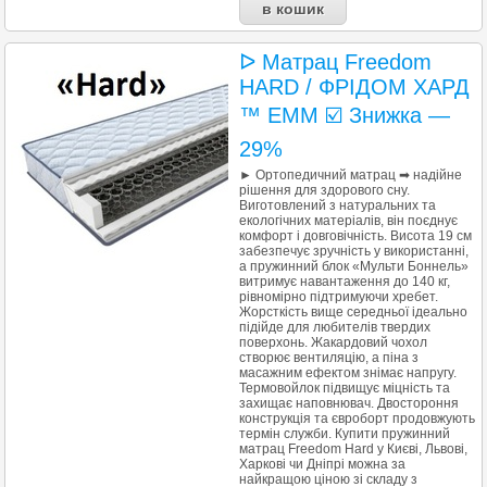
ᐅ Матрац Freedom
HARD / ФРІДОМ ХАРД
™ EMM ☑️ Знижка —
29%
► Ортопедичний матрац ➡ надійне
рішення для здорового сну.
Виготовлений з натуральних та
екологічних матеріалів, він поєднує
комфорт і довговічність. Висота 19 см
забезпечує зручність у використанні,
а пружинний блок «Мульти Боннель»
витримує навантаження до 140 кг,
рівномірно підтримуючи хребет.
Жорсткість вище середньої ідеально
підійде для любителів твердих
поверхонь. Жакардовий чохол
створює вентиляцію, а піна з
масажним ефектом знімає напругу.
Термовойлок підвищує міцність та
захищає наповнювач. Двостороння
конструкція та євроборт продовжують
термін служби. Купити пружинний
матрац Freedom Hard у Києві, Львові,
Харкові чи Дніпрі можна за
найкращою ціною зі складу з