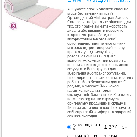
➤ Шукаєте спосіб оновити спальне
місце без великих витрат?
Ортопедичний міні-матрац Sweets
Caramel ↔ це ідеальне рішення для
тих, хто прагне змінити жорсткість
дивана або вирівняти поверхню
старого матраца. Завдяки
використанню високоякісної
ортопедичної піни та екологічних
матеріалів, цей топер забезпечує
правильну підтримку тіла,
розслабляючи м’язи під час
відпочинку. Компактний розмір та
невелика висота дозволяють легко
скручувати його в рулон для
зберігання або транспортування.
Гіпоалергенні властивості матеріалів
роблять його безпечним для всієї
родини, а зносостійкий чохол
гарантує тривалий термін
експлуатації. Замовляючи Карамель
на Matras.org.ua, ви отримуєте
оригінальну продукцію зі складу в
Києві за акційною ціною. Подаруйте
собі справжній комфорт та здоровий
сон вже сьогодні!
◇ Нестандарт 1
1 374
грн
м²
1
грн
《АКЦІЯ》...☎️...