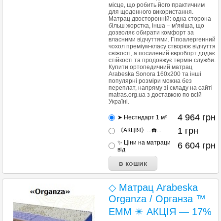
місце, що робить його практичним
для щоденного використання.
Матрац двосторонній: одна сторона
більш жорстка, інша – м’якіша, що
дозволяє обирати комфорт за
власними відчуттями. Гіпоалергенний
чохол преміум-класу створює відчуття
свіжості, а посилений євроборт додає
стійкості та продовжує термін служби.
Купити ортопедичний матрац
Arabeska Sonora 160х200 та інші
популярні розміри можна без
переплат, напряму зі складу на сайті
matras.org.ua з доставкою по всій
Україні.
4 964
грн
➤ Нестндарт 1 м²
1
грн
《АКЦІЯ》...☎️...
✨ Ціни на матраци
6 604
грн
від
◇ Матрац Arabeska
Organza / Органза ™
ЕММ ✴️ АКЦІЯ — 17%