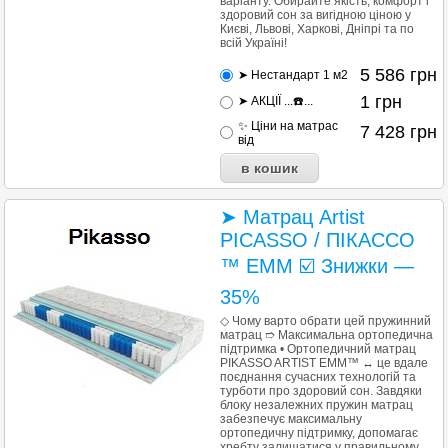
варіанту. Обирайте якість, комфорт і
здоровий сон за вигідною ціною у
Києві, Львові, Харкові, Дніпрі та по
всій Україні!
5 586
грн
➤ Нестандарт 1 м2
1
грн
➤ АКЦІЇ ...☎️...
✨ Ціни на матраc
7 428
грн
від
➤ Матрац Artist
PICASSO / ПІКАССО
™ ЕММ ☑️ Знижки —
35%
◇ Чому варто обрати цей пружинний
матрац ➱ Максимальна ортопедична
підтримка • Ортопедичний матрац
PIKASSO ARTIST EMM™ ↔ це вдале
поєднання сучасних технологій та
турботи про здоровий сон. Завдяки
блоку незалежних пружин матрац
забезпечує максимальну
ортопедичну підтримку, допомагає
хребту залишатися у правильному