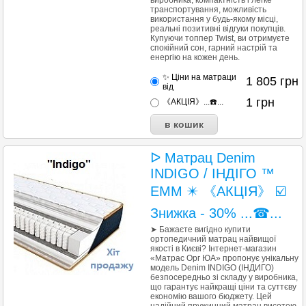
виробника, компактність і легке
транспортування, можливість
використання у будь-якому місці,
реальні позитивні відгуки покупців.
Купуючи топпер Twist, ви отримуєте
спокійний сон, гарний настрій та
енергію на кожен день.
✨ Ціни на матраци
1 805
грн
від
1
грн
《АКЦІЯ》...☎️...
ᐅ Матрац Denim
INDIGO / ІНДІГО ™
ЕММ ✴️ 《АКЦІЯ》 ☑️
Знижка - 30% ...☎...
➤ Бажаєте вигідно купити
ортопедичний матрац найвищої
якості в Києві? Інтернет-магазин
«Матрас Орг ЮА» пропонує унікальну
модель Denim INDIGO (ІНДИГО)
безпосередньо зі складу у виробника,
що гарантує найкращі ціни та суттєву
економію вашого бюджету. Цей