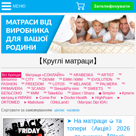
Зателефонувати
МЕНЮ
【Круглі матраци】
Всі бренди
Матраци «СОНЛАЙН»
™ ARABESKA
™ ARTIST
™
Belsonno
™ CITY
™ DENIM
™ EMM / КММ
™ EVOLUTION
™
FASHION
™ FREEDOM
™ LOTOS
™ MELANGE
™ PALMERA
™
PRIMAVERA
™ SCANDI
™ Sleep&Fly mini
™ SWEETS
™
БЕЛЬСОНО
™ КММ
™ Таke&Go
™ Шанс / Shans
◆ Simpler
♦ Купити
матрац в УКРАЇНІ
➤ Come-For
➤ Doctor Health
➤ HighFoam
➤
ORTOMED
➤ Мatroluxe
《OrtoLand》
《Матрас Орг ЮА》
Сортувати за
замовчуванням
ціною
назвою
➤ На матраци ➭ та
топери 《Акція》 2026