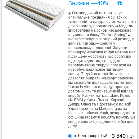
Знижки —40% ...☎️...
◈ Ортопедичний матрац ↔ це
оптимальне поєднання сучасних
технологій та натуральних матеріалів
для вашого здорового сну ➡ Модель
виготовлена на основі незалежного
пружинного блоку "Pocket Spring" ➭
що забезпечує рівномірний розподіл
ваги та підтримку хребта у
правильному положенні. Завдяки
прошарку кокосової койри матрац має
підвищену жорсткість, що особливо
підходить для тих, хто віддає
перевагу більш твердій поверхні чи
потребує додаткової підтримки
спини. Подвійна жорсткість сторін
дозволяє обирати комфорт залежно
від сезону чи індивідуальних потреб.
Чохол із міцного жакарду гарантує
довговічність та привабливий вигляд
виробу. Купити матрац Шанс Кокос
від ЕММ у Києві, Львові, Харкові,
Дніпрі, Одесі та з доставкою по всій
Україні можна на Matras.org.ua за
ціною виробника. Акції, розпродажі та
офіційна гарантія роблять покупку ще
вигіднішою ➱ Це відмінний вибір для
дому.
3 540
грн
➤ Нестандарт 1 м²