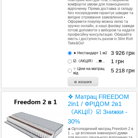
повторює контури тіла, створюючи
комфортні умови для повноцінного
відпочинку. Пряма доставка зі складу
без посередників гарантує швидке та
вигідне отримання замовлення ▪︎
Оформити покупку можна легко та
зручно онлайн, а наші фахівці завжди
готові допомогти з вибором та надати
професійну консультацію. Обирайте
якість і доступність разом із Slim Roll
Take&Go!
3 926
грн
➤ Нестандарт 1 м2
1
грн
☑️《АКЦІЯ》 ...☎️...
✨ Ціни на матрац
5 218
грн
від
❖ Матрац FREEDOM
2in1 / ФРІДОМ 2в1
《АКЦІЇ》☑️ Знижки -
30%
◈ Ортопедичний матрац Freedom 2 в
1 ↔ це втілення інженерної думки
для вашого ідеального відпочинку та