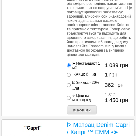
рівномірно розподіляє навантаження
та сприяє зняттю напруги з м’язів. Це
покращує кровообіг і забезпечує
здоровий, глибокий сон. Жакардовий
чохол відзначається високою
повітропроникністю, зносостійкістю
та приємною текстурою. Топер легко
транспортується та підходить для
щоденного використання, що робить
його практичним вибором для дому.
Замовляйте Freedom Mini у Києві з
доставкою по Україні за вигідною
ціною вже сьогодні.
➤ Нестандарт 1
1 089
грн
м2
1
грн
《АКЦІЯ》...☎️...
☑️ Знижка - 20%
362
грн
...☎...
1 812
✨ Ціни на
1 450
грн
матрац від
ᐅ Матрац Denim Capri
/ Капрі ™ ЕММ •➤