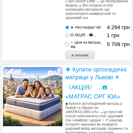
Capri Denim ЕММ ↔ це безпружинна
модель ➭ Він поєднує в собі
інноваційні матеріали, що
забезпечують комфортний та
здоровий сон.
4 294
грн
► Нестандарт м2
1
грн
☑️ АКЦІЯ ...☎...
✨ Ціни на матрац
5 709
грн
від
❖ Купити ортопедичні
матраци у Львові ✴️
《АКЦІЯ》 ...☎️...
«МАТРАС ОРГ ЮА»
◆ Купити ортопедичний матрац у
Львові та Україні на
«MATRAS.ORG.UA» ↔це простий
спосіб забезпечити собі здоровий
сон і комфорт щодня ✨ У нашому
інтернет-магазині ви знайдете
широкий вибір матраців: пружинні та
безпружинні, з натуральним