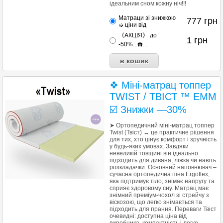
ідеальним сном кожну ніч!!!
Матраци зі знижкою
777
грн
➭ ціни від
《АКЦІЯ》 до
1
грн
-50%...☎️...
❖ Міні-матрац топпер
TWIST / ТВІСТ ™ EMM
☑️ Знижки —30%
➤ Ортопедичний міні-матрац топпер
Twist (Твіст) ↔ це практичне рішення
для тих, хто цінує комфорт і зручність
у будь-яких умовах. Завдяки
невеликій товщині він ідеально
підходить для дивана, ліжка чи навіть
розкладачки. Основний наповнювач –
сучасна ортопедична піна Ergoflex,
яка підтримує тіло, знімає напругу та
сприяє здоровому сну. Матрац має
знімний преміум-чохол зі стрейчу з
віскозою, що легко знімається та
підходить для прання. Переваги Твіст
очевидні: доступна ціна від