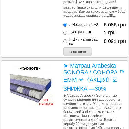
размер】✔️ Якщо ортопедичний
матрац Тиара знайшли дешевше ↔
продамо Вам за такою ж ціною + буде
подарунок докладніше за ...☎...
6 086
грн
✓ Нестндарт 1 м2
1
грн
《АКЦІЯ》...☎️...
✨ Ціни на матрац
8 091
грн
від
➤ Матрац Arabeska
SONORA / СОНОРА ™
ЕММ ✴️《АКЦІЯ》☑️
ЗНИЖКА —30%
◆ Матрац Arabeska Sonora ↔ це
сучасне рішення для здорового та
комфортного сну. Модель створена
на основі незалежного пружинного
блоку, який забезпечує точкову
підтримку тіла та знімає
навантаження з хребта. Висота
виробу 21 см, допустиме
навантаження – до 140 кг на спальне