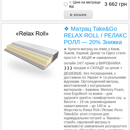
✨ Ціни на матраци
3 662
грн
від
❖ Матрац Таke&Go
RELAX ROLL / РЕЛАКС
РОЛЛ — 20% Знижка
► Купити матрац на ліжко у Києві,
Львові, Харкові, Дніпрі та Одесі стало
просто! ✴️ АКЦІЯ ➡ замовлення
онлайн 24/7 прямо у ВИРОБНИКА
❱❱❱ продаж зі СКЛАДУ за ціною ⚡
ДЕШЕВШЕ, без посередників, з
доставкою по Україні ✈ та реальними
відгуками. Ортопедичний матрац
виготовлений з натуральних
матеріалів – бавовни, Memory Foam,
піни Ergoflex® та вовни – для
здоров’я хребта і комфортного сну. ➭
Висота – 19 см, рекомендоване
навантаження – до 140 кг. ➭
Жорсткість Relax Roll / Релакс Ролл
Take&Go: різні сторони для
індивідуальних потреб ➭ Тканина –
стрейч, скручений матрац із
можливістю замовлення розгорнутого