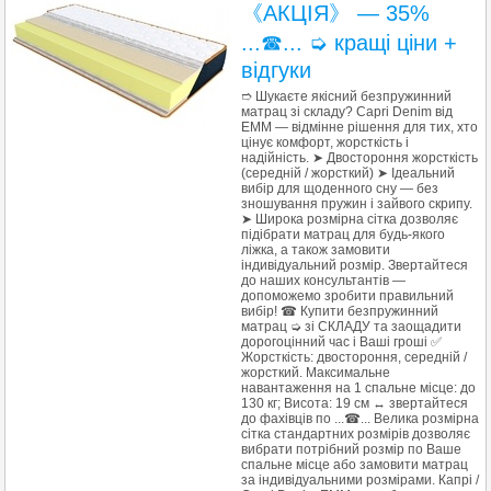
《АКЦІЯ》 — 35%
...☎... ➭ кращі ціни +
відгуки
➱ Шукаєте якісний безпружинний
матрац зі складу? Capri Denim від
ЕММ — відмінне рішення для тих, хто
цінує комфорт, жорсткість і
надійність. ➤ Двостороння жорсткість
(середній / жорсткий) ➤ Ідеальний
вибір для щоденного сну — без
зношування пружин і зайвого скрипу.
➤ Широка розмірна сітка дозволяє
підібрати матрац для будь-якого
ліжка, а також замовити
індивідуальний розмір. Звертайтеся
до наших консультантів —
допоможемо зробити правильний
вибір! ☎ Купити безпружинний
матрац ➭ зі СКЛАДУ та заощадити
дорогоцінний час і Ваші гроші ✅
Жорсткість: двостороння, середній /
жорсткий. Максимальне
навантаження на 1 спальне місце: до
130 кг; Висота: 19 см ↔ звертайтеся
до фахівців по ...☎... Велика розмірна
сітка стандартних розмірів дозволяє
вибрати потрібний розмір по Ваше
спальне місце або замовити матрац
за індивідуальними розмірами. Капрі /