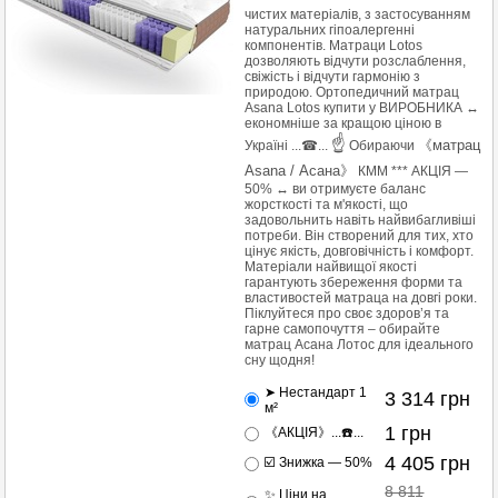
чистих матеріалів, з застосуванням
натуральних гіпоалергенні
компонентів. Матраци Lotos
дозволяють відчути розслаблення,
свіжість і відчути гармонію з
природою. Ортопедичний матрац
Asana Lotos купити у ВИРОБНИКА ↔
економніше за кращою ціною в
☝
《
матрац
Україні ...☎...
Обираючи
Asana / Асана
》
КММ *** АКЦІЯ —
50% ↔ ви отримуєте баланс
жорсткості та м'якості, що
задовольнить навіть найвибагливіші
потреби. Він створений для тих, хто
цінує якість, довговічність і комфорт.
Матеріали найвищої якості
гарантують збереження форми та
властивостей матраца на довгі роки.
Піклуйтеся про своє здоров’я та
гарне самопочуття – обирайте
матрац Асана Лотос для ідеального
сну щодня!
➤ Нестандарт 1
3 314
грн
м²
1
грн
《АКЦІЯ》...☎️...
4 405
грн
☑️ Знижка — 50%
8 811
✨ Ціни на