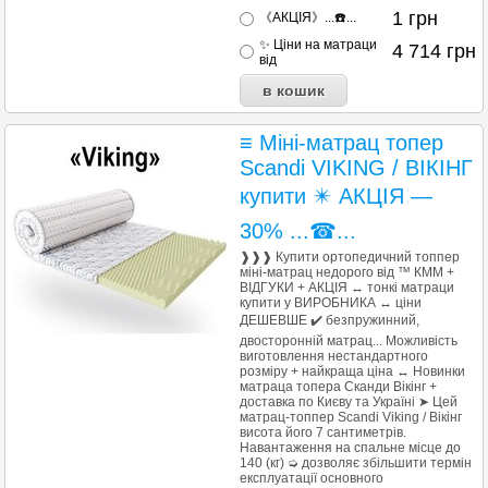
1
грн
《АКЦІЯ》...☎️...
✨ Ціни на матраци
4 714
грн
від
≡ Міні-матрац топер
Scandi VIKING / ВІКІНГ
купити ✴️ АКЦІЯ —
30% ...☎...
❱❱❱ Купити ортопедичний топпер
міні-матрац недорого від ™ КММ +
ВІДГУКИ + АКЦІЯ ↔ тонкі матраци
купити у ВИРОБНИКА ↔ ціни
ДЕШЕВШЕ ✔️ безпружинний,
двосторонній матрац... Можливість
виготовлення нестандартного
розміру + найкраща ціна ↔ Новинки
матраца топера Сканди Вікінг +
доставка по Києву та Україні ➤ Цей
матрац-топпер Scandi Viking / Вікінг
висота його 7 сантиметрів.
Навантаження на спальне місце до
140 (кг) ➭ дозволяє збільшити термін
експлуатації основного