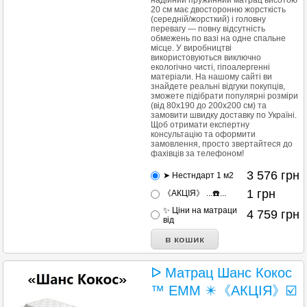
надійний пружинний матрац висотою
20 см має двосторонню жорсткість
(середній/жорсткий) і головну
перевагу — повну відсутність
обмежень по вазі на одне спальне
місце. У виробництві
використовуються виключно
екологічно чисті, гіпоалергенні
матеріали. На нашому сайті ви
знайдете реальні відгуки покупців,
зможете підібрати популярні розміри
(від 80x190 до 200x200 см) та
замовити швидку доставку по Україні.
Щоб отримати експертну
консультацію та оформити
замовлення, просто звертайтеся до
фахівців за телефоном!
3 576
грн
➤ Нестндарт 1 м2
1
грн
《АКЦІЯ》 ...☎️...
✨ Ціни на матраци
4 759
грн
від
ᐅ Матрац Шанс Кокос
™ EMM ✴️《АКЦІЯ》☑️