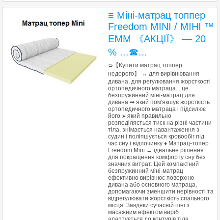
≡ Міні-матрац топпер
Freedom MINI / МІНІ ™
ЕММ 《АКЦІЇ》 — 20
% ...☎...
➭【Купити матрац топпер
недорого】 ↔ для вирівнювання
дивана, для регулювання жорсткості
ортопедичного матраца... це
безпружинний міні-матрац для
дивана ➡ який пом'якшує жорсткість
ортопедичного матраца і підсилює
його
який правильно
➤
розподіляється тиск на різні частини
тіла, знімається навантаження з
судин і поліпшується кровообіг під
час сну і відпочинку ♦ Матрац-топер
Freedom Mini → ідеальне рішення
для покращення комфорту сну без
значних витрат. Цей компактний
безпружинний міні-матрац
ефективно вирівнює поверхню
дивана або основного матраца,
допомагаючи зменшити нерівності та
відрегулювати жорсткість спального
місця. Завдяки сучасній піні з
масажним ефектом виріб
адаптується до контурів тіла,