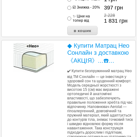
397
грн
☑️ Знижка - 20%
2 228
✨ Ціни на
1 831
грн
топер від
◆ Купити Матрац Нео
Сонлайн з доставкою
《АКЦІЯ》...☎️...
✔️ Купити безпружинний матрац Heo
від ТМ Сонлайн — це інвестиція у
здоровий сон та щоденний комфорт.
Модель середньої жорсткості з
висотою 15 (см) має виражені
ортопедичні й анатомічні
властивості, що забезпечують
правильне положення хребта під час
відпочинку. Наповнювач Aerolat —
гіпоалергенний, довговічний та
пружний матеріал, який адаптується
до контурів тіла, знімає точковий тиск
і швидко відновлює форму після
навантаження. Така конструкція
підходить дорослим і підліткам,
створюючи оптимальну підтримку та