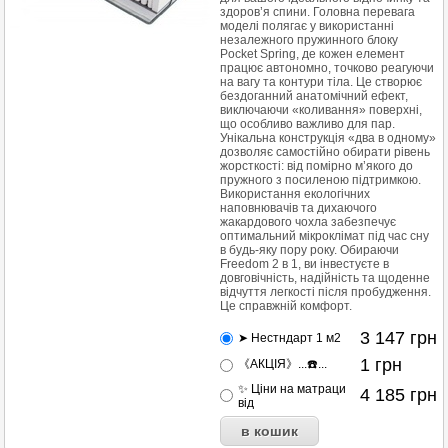
здоров’я спини. Головна перевага
моделі полягає у використанні
незалежного пружинного блоку
Pocket Spring, де кожен елемент
працює автономно, точково реагуючи
на вагу та контури тіла. Це створює
бездоганний анатомічний ефект,
виключаючи «коливання» поверхні,
що особливо важливо для пар.
Унікальна конструкція «два в одному»
дозволяє самостійно обирати рівень
жорсткості: від помірно м’якого до
пружного з посиленою підтримкою.
Використання екологічних
наповнювачів та дихаючого
жакардового чохла забезпечує
оптимальний мікроклімат під час сну
в будь-яку пору року. Обираючи
Freedom 2 в 1, ви інвестуєте в
довговічність, надійність та щоденне
відчуття легкості після пробудження.
Це справжній комфорт.
3 147
грн
➤ Нестндарт 1 м2
1
грн
《АКЦІЯ》...☎️...
✨ Ціни на матраци
4 185
грн
від