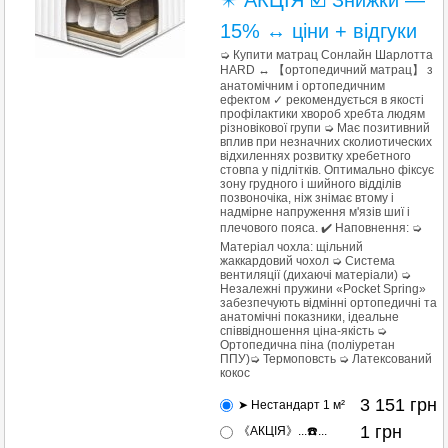
✴️ АКЦІЯ ☑️ Знижки —
15% ↔ ціни + відгуки
➭ Купити матрац Сонлайн Шарлотта
HARD ↔ 【ортопедичний матрац】 з
анатомічним і ортопедичним
ефектом ✓ рекомендується в якості
профілактики хвороб хребта людям
різновікової групи ➭ Має позитивний
вплив при незначних сколиотических
відхиленнях розвитку хребетного
стовпа у підлітків. Оптимально фіксує
зону грудного і шийного відділів
позвоночіка, ніж знімає втому і
надмірне напруження м'язів шиї і
плечового пояса. ✔️ Наповнення: ➭
Матеріал чохла: щільний
жаккардовий чохол ➭ Система
вентиляції (дихаючі матеріали) ➭
Незалежні пружини «Pocket Spring»
забезпечують відмінні ортопедичні та
анатомічні показники, ідеальне
співвідношення ціна-якість ➭
Ортопедична піна (поліуретан
ППУ)➭ Термоповсть ➭ Латексований
кокос
3 151
грн
➤ Нестандарт 1 м²
1
грн
《АКЦІЯ》...☎️...