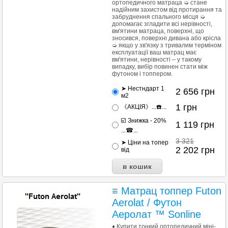
ортопедичного матраца ➭ стане
надійним захистом від протирання та
забруднення спального місця ➭
допомагає згладити всі нерівності,
вм'ятини матраца, поверхні, що
зносився, поверхні дивана або крісла
➭ якщо у зв'язку з тривалим терміном
експлуатації ваш матрац має
вм'ятини, нерівності – у такому
випадку, вибір повинен стати між
футоном і топпером.
➤ Нестндарт 1
2 656
грн
м2
1
грн
《АКЦІЯ》...☎️...
☑️ Знижка - 20%
1 119
грн
...☎...
3 321
➤ Ціни на топер
2 202
грн
від
≡ Матрац топпер Futon
Aerolat / Футон
Аеролат ™ Sonline
♦ Купити тонкий ортопедичний міні-