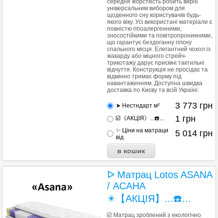
середня жорсткість робить виріб
універсальним вибором для
щоденного сну користувачів будь-
якого віку. Усі використані матеріали є
повністю гіпоалергенними,
зносостійкими та повітропроникними,
що гарантує бездоганну гігієну
спального місця. Елегантний чохол із
жакарду або міцного стрейч-
трикотажу дарує приємні тактильні
відчуття. Конструкція не просідає та
відмінно тримає форму під
навантаженням. Доступна швидка
доставка по Києву та всій Україні.
3 773
грн
➤ Нестндарт м²
1
грн
☑️《АКЦІЯ》...☎️...
✨ Ціни на матраци
5 014
грн
від
ᐅ Матрац Lotos ASANA
/ АСАНА
✴️【АКЦІЯ】...☎️...
☑️ Матрац зроблений з екологічно