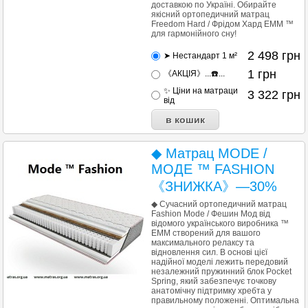
доставкою по Україні. Обирайте
якісний ортопедичний матрац
Freedom Hard / Фрідом Хард ЕММ ™
для гармонійного сну!
2 498
грн
➤ Нестандарт 1 м²
1
грн
《АКЦІЯ》...☎️...
✨ Ціни на матраци
3 322
грн
від
◆ Матрац MODE /
МОДЕ ™ FASHION
《ЗНИЖКА》—30%
◆ Сучасний ортопедичний матрац
Fashion Mode / Фешин Мод від
відомого українського виробника ™
EMM створений для вашого
максимального релаксу та
відновлення сил. В основі цієї
надійної моделі лежить передовий
незалежний пружинний блок Pocket
Spring, який забезпечує точкову
анатомічну підтримку хребта у
правильному положенні. Оптимальна