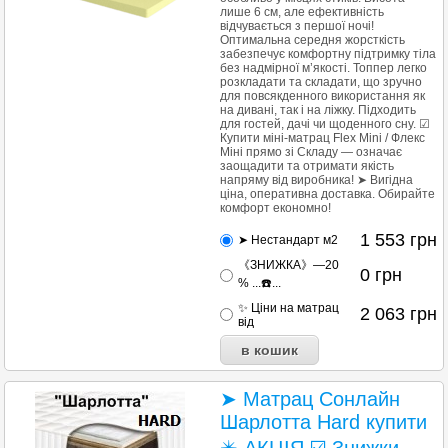
лише 6 см, але ефективність
відчувається з першої ночі!
Оптимальна середня жорсткість
забезпечує комфортну підтримку тіла
без надмірної м’якості. Топпер легко
розкладати та складати, що зручно
для повсякденного використання як
на дивані, так і на ліжку. Підходить
для гостей, дачі чи щоденного сну. ☑
Купити міні-матрац Flex Mini / Флекс
Міні прямо зі Складу — означає
заощадити та отримати якість
напряму від виробника! ➤ Вигідна
ціна, оперативна доставка. Обирайте
комфорт економно!
1 553
грн
➤ Нестандарт м2
《ЗНИЖКА》—20
0
грн
% ...☎️...
✨ Ціни на матрац
2 063
грн
від
➤ Матрац Сонлайн
Шарлотта Hard купити