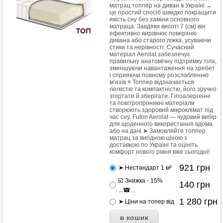
матрац топпер на диван в Україні ↔
це простий спосіб швидко покращити
якість сну без заміни основного
матраца. Завдяки висоті 7 (см) він
ефективно вирівнює поверхню
дивана або старого ліжка, усуваючи
стики та нерівності. Сучасний
матеріал Aerolat забезпечує
правильну анатомічну підтримку тіла,
зменшуючи навантаження на хребет
і сприяючи повному розслабленню
м’язів ≡ Топпер відзначається
легкістю та компактністю, його зручно
згортати й зберігати. Гіпоалергенні
та повітропроникні матеріали
створюють здоровий мікроклімат під
час сну. Futon Aerolat — чудовий вибір
для щоденного використання вдома
або на дачі ➤ Замовляйте топпер
матрац за вигідною ціною з
доставкою по Україні та оцініть
комфорт нового рівня вже сьогодні!
921
грн
➤ Нестандарт 1 м²
☑️ Знижка - 15%
140
грн
...☎...
1 280
грн
➤ Ціни на топер від