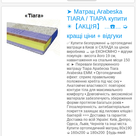
➤ Матрац Arabeska
TIARA / ТІАРА купити
✴️【АКЦІЯ】 ...☎️... ➭
кращі ціни + відгуки
✅ Купити безпружинні ➭ ортопедичні
матраци в Києві зі СКЛАДА за ціною
виробника ↔ це ЕКОНОМНО + відгуки
покупців - висота його 19 см,
навантаження на спальне місце 150
кг. ► Переваги безпружинного
матрацу Тіара Арабеска Tiara
Arabeska ЕММ: • Ортопедичний
ефект: сприяє правильному
положенню хребта під час сну •
Анатомічні властивості: повторює
контури тіла для максимального
комфорту • Довговічність: високоякісні
матеріали забезпечують збереження
форми протягом багатьох років •
Гіпоалергенність: антибактеріальне
покриття захищає від пилових кліщів і
бактерій >>> Доставка та гарантія:
Доставка по всій Україні: Київ, Дніпро,
Одеса, Львів, Чернігів та інші міста.
Купити ортопедичний матрац 80х190
➭ 160x200 ➭ 180x200【будь-який