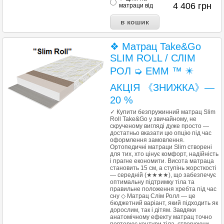
4 406
грн
матраци від
❖ Матрац Take&Go
SLIM ROLL / СЛІМ
РОЛ ➭ EMM ™ ✴️
АКЦІЯ 《ЗНИЖКА》—
20 %
✓ Купити безпружинний матрац Slim
Roll Take&Go у звичайному, не
скрученому вигляді дуже просто —
достатньо вказати цю опцію під час
оформлення замовлення.
Ортопедичні матраци Slim створені
для тих, хто цінує комфорт, надійність
і прагне економити. Висота матраца
становить 15 см, а ступінь жорсткості
— середній (★★★★), що забезпечує
оптимальну підтримку тіла та
правильне положення хребта під час
сну ◇ Матрац Слім Ролл — це
бюджетний варіант, який підходить як
дорослим, так і дітям. Завдяки
анатомічному ефекту матрац точно