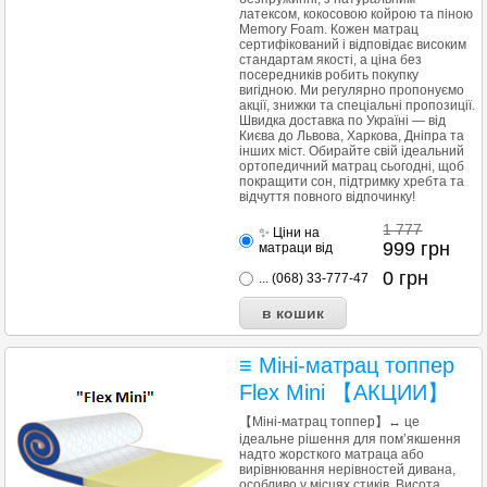
латексом, кокосовою койрою та піною
Memory Foam. Кожен матрац
сертифікований і відповідає високим
стандартам якості, а ціна без
посередників робить покупку
вигідною. Ми регулярно пропонуємо
акції, знижки та спеціальні пропозиції.
Швидка доставка по Україні — від
Києва до Львова, Харкова, Дніпра та
інших міст. Обирайте свій ідеальний
ортопедичний матрац сьогодні, щоб
покращити сон, підтримку хребта та
відчуття повного відпочинку!
1 777
✨ Ціни на
999
грн
матраци від
0
грн
... (068) 33-777-47
≡ Міні-матрац топпер
Flex Mini 【АКЦИИ】
【Міні-матрац топпер】↔ це
ідеальне рішення для пом’якшення
надто жорсткого матраца або
вирівнювання нерівностей дивана,
особливо у місцях стиків. Висота