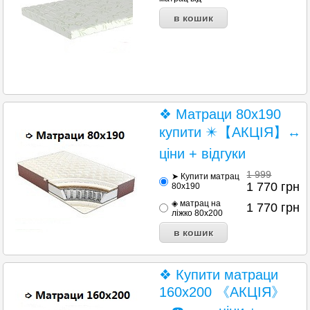
❖ Матраци 80х190
купити ✴️【АКЦІЯ】↔
ціни + відгуки
1 999
➤ Купити матрац
1 770
грн
80х190
◈ матрац на
1 770
грн
ліжко 80х200
❖ Купити матраци
160х200 《АКЦІЯ》