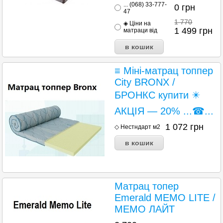
... (068) 33-777-
0
грн
47
1 770
◈ Ціни на
1 499
грн
матраци від
≡ Міні-матрац топпер
City BRONX /
БРОНКС купити ✴️
АКЦІЯ — 20% ...☎...
1 072
грн
◇ Нестндарт м2
Матрац топер
Emerald MEMO LITE /
МЕМО ЛАЙТ