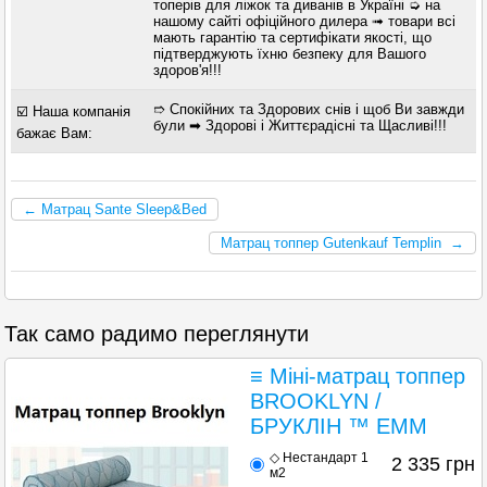
топерів для ліжок та диванів в Україні ➭ на
нашому сайті офіційного дилера ➟ товари всі
мають гарантію та сертифікати якості, що
підтверджують їхню безпеку для Вашого
здоров'я!!!
➱ Спокійних та Здорових снів і щоб Ви завжди
☑️ Наша компанія
були ➡ Здорові і Життєрадісні та Щасливі!!!
бажає Вам:
← Матрац Sante Sleep&Bed
Матрац топпер Gutenkauf Templin →
Так само радимо переглянути
≡ Міні-матрац топпер
BROOKLYN /
БРУКЛІН ™ ЕММ
◇ Нестандарт 1
2 335
грн
м2