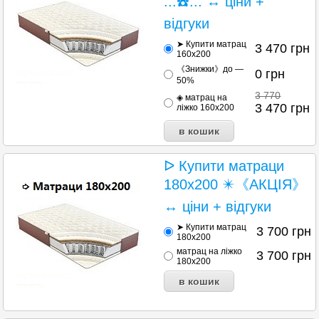
...☎️... ↔ ціни +
відгуки
➤ Купити матрац
3 470
грн
160х200
《Знижки》до —
0
грн
50%
3 770
◈ матрац на
3 470
грн
ліжко 160х200
ᐅ Купити матраци
180х200 ✴️《АКЦІЯ》
↔ ціни + відгуки
➤ Купити матрац
3 700
грн
180х200
матрац на ліжко
3 700
грн
180х200