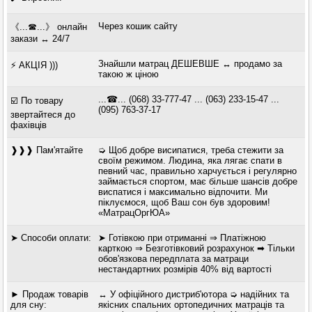
Через кошик сайту
《...☎...》 онлайн
закази ↔ 24/7
Знайшли матрац ДЕШЕВШЕ ↔ продамо за
⚡ АКЦІЯ )))
такою ж ціною
...☎... (068) 33-777-47 ... (063) 233-15-47 ...
☑️ По товару
(095) 763-37-17
звертайтеся до
фахівців
❱❱❱ Пам'ятайте
➭ Щоб добре висипатися, треба стежити за
своїм режимом. Людина, яка лягає спати в
певний час, правильно харчується і регулярно
займається спортом, має більше шансів добре
виспатися і максимально відпочити. Ми
піклуємося, щоб Ваш сон був здоровим!
«МатрацОргЮА»
➤ Способи оплати:
➤ Готівкою при отриманні ⇒ Платіжною
карткою ⇒ Безготівковий розрахунок ➡ Тільки
обов'язкова передплата за матраци
нестандартних розмірів 40% від вартості
► Продаж товарів
↔ У офіційного дистриб'ютора ➭ надійних та
для сну:
якісних спальних ортопедичних матраців та