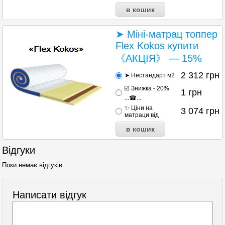
➤ Міні-матрац топпер
Flex Kokos купити
《АКЦІЯ》 — 15%
2 312
грн
➤ Нестандарт м2
☑️ Знижка - 20%
1
грн
...☎...
✨ Ціни на
3 074
грн
матраци від
Відгуки
Поки немає відгуків
Написати відгук