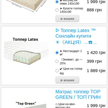
◈ Матрац на
1 999
грн
ліжко 140x190
➤ Купити топпер
888
грн
140x190
ᐅ Топпер Latex ™
Сонлайн купити
✴️《АКЦІЯ》...☎️...
➤ Нестандарт 1
1 420
грн
м²
《Знижки》до —
399
грн
20%
✔️ Ціни на топер
1 889
грн
від
Матрас топпер TOP
GREEN / ТОП ГРИН
◇ Ціни на міні-
1 999
грн
матрац від