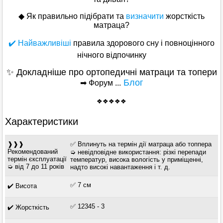
◆
Як правильно підібрати та
визначити
жорсткість
матраца?
✔️ Найважливіші
правила здорового сну і повноцінного
нічного відпочинку
✨ Докладніше про ортопедичні матраци та топери
Блог
➡ Форум ...
❖❖❖❖❖
Характеристики
❱❱❱
✅ Вплинуть на термін дії матраца або топпера
Рекомендований
➭ невідповідне використання: різкі перепади
термін єксплуатації
температур, висока вологість у приміщенні,
➭ від 7 до 11 років
надто високі навантаження і т. д.
✅ 7 см
✔️ Висота
✅ 12345 - 3
✔️ Жорсткість