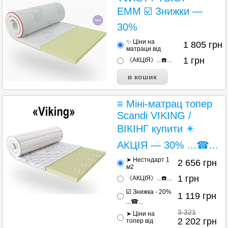
EMM ☑️ Знижки —
30%
✨ Ціни на
1 805
грн
матраци від
1
грн
《АКЦІЯ》...☎️...
≡ Міні-матрац топер
Scandi VIKING /
ВІКІНГ купити ✴️
АКЦІЯ — 30% ...☎...
➤ Нестндарт 1
2 656
грн
м2
1
грн
《АКЦІЯ》...☎️...
☑️ Знижка - 20%
1 119
грн
...☎...
3 321
➤ Ціни на
2 202
грн
топер від