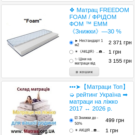
❖ Матрац FREEDOM
FOAM / ФРІДОМ
ФОМ ™ ЕММ
《Знижки》—30 %
► Нестандарт 1
2 371
грн
м2
1
грн
✴️《АКЦІЯ》...☎️...
✨ Ціни на
3 155
грн
матраци від
•••➤【Матраци Топ】
➭ рейтинг Україна ➡
матраци на ліжко
2017 ↔ 2026 р.
☑️ Знижки до -
499
грн
50%
1
грн
✴️ АКЦІЯ ...☎️...