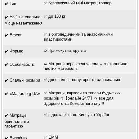
✅ безпружинний міні-матрац топпер
✔️ Тип
✅ до 130 кг
✔️ На 1-не спальне
місце навантаження
✅ з ортопедичними та анатомічними
✔️ Ефект
властивостями
➭ Прямокутна, кругла
✔️ Форма:
➭ Матраци перевірені часом ↔ з екологічно
✔️ Особливості:
чистих матеріалів
✅ двоспальні, полуторні та односпальні
✔️ Спальні розміри
✅ Матраци, каркаси та топери будь-яких
✔️ «Matras.org.UA»
розмірів ➭【онлайн 24/7】➭ все для
Здорового та Комфотного сну!!!
✅ з доставкою по Києву та Україні
✔️ Матраци
оригінальні з
гарантією
✅ ЕММ
✔️ Виробник