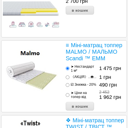
2 700
грн
≡ Міні-матрац топпер
MALMO / МАЛЬМО
Scandi ™ ЕММ
➤ Нестандарт
1 475
грн
1 м²
1
грн
《АКЦІЯ》...☎️...
490
грн
☑️ Знижка - 20%
2 452
➤ Ціни на
1 962
грн
топер від
❖ Міні-матрац топпер
TWIST / ТВІСТ ™