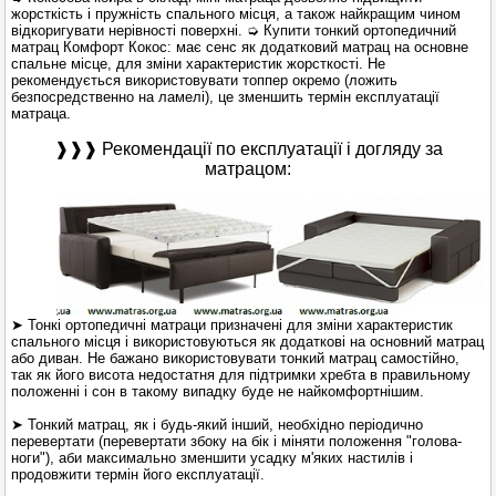
жорсткість і пружність спального місця, а також найкращим чином
відкоригувати нерівності поверхні. ➭ Купити тонкий ортопедичний
матрац Комфорт Кокос: має сенс як додатковий матрац на основне
спальне місце, для зміни характеристик жорсткості. Не
рекомендується використовувати топпер окремо (ложить
безпосредственно на ламелі), це зменшить термін експлуатації
матраца.
❱❱❱ Рекомендації по експлуатації і догляду за
матрацом:
➤ Тонкі ортопедичні матраци призначені для зміни характеристик
спального місця і використовуються як додаткові на основний матрац
або диван. Не бажано використовувати тонкий матрац самостійно,
так як його висота недостатня для підтримки хребта в правильному
положенні і сон в такому випадку буде не найкомфортнішим.
➤ Тонкий матрац, як і будь-який інший, необхідно періодично
перевертати (перевертати збоку на бік і міняти положення "голова-
ноги"), аби максимально зменшити усадку м'яких настилів і
продовжити термін його експлуатації.