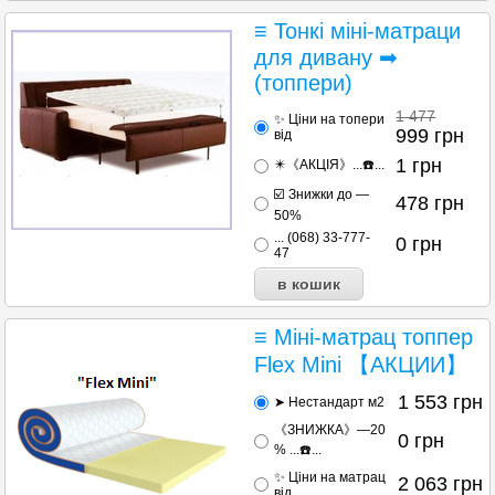
≡ Тонкі міні-матраци
для дивану ➡
(топпери)
1 477
✨ Ціни на топери
999
грн
від
1
грн
✴️《АКЦІЯ》...☎️...
☑️ Знижки до —
478
грн
50%
... (068) 33-777-
0
грн
47
≡ Міні-матрац топпер
Flex Mini 【АКЦИИ】
1 553
грн
➤ Нестандарт м2
《ЗНИЖКА》—20
0
грн
% ...☎️...
✨ Ціни на матрац
2 063
грн
від