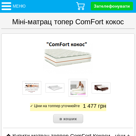
Зателефонувати
МЕНЮ
Міні-матрац топер ComFort кокос
1 477
грн
✓ Ціни на топпер уточнюйте