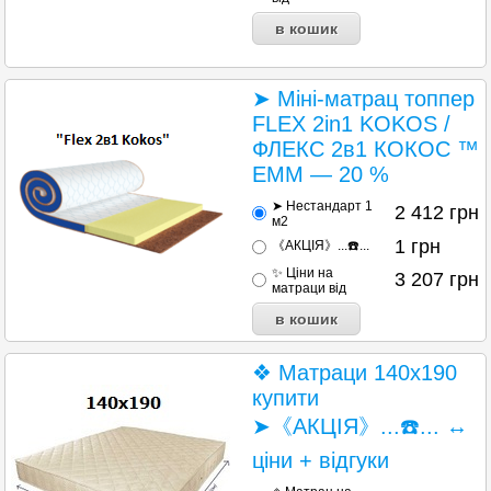
➤ Міні-матрац топпер
FLEX 2in1 KOKOS /
ФЛЕКС 2в1 КОКОС ™
ЕММ — 20 %
➤ Нестандарт 1
2 412
грн
м2
1
грн
《АКЦІЯ》...☎️...
✨ Ціни на
3 207
грн
матраци від
❖ Матраци 140х190
купити
➤《АКЦІЯ》...☎️... ↔
ціни + відгуки