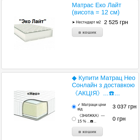
Матрас Еко Лайт
(висота = 12 см)
2 525
грн
➤ Нестндарт м2
◆ Купити Матрац Нео
Сонлайн з доставкою
《АКЦІЯ》...☎️...
✓ Матраци ціни
3 037
грн
від
《ЗНИЖКА》—
0
грн
15 % ...☎️...