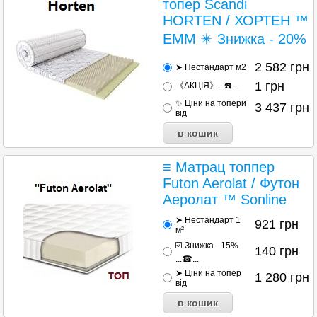
топер Scandi
HORTEN / ХОРТЕН ™
ЕММ ✴️ Знижка - 20%
2 582
грн
➤ Нестандарт м2
1
грн
《АКЦІЯ》...☎️...
✨ Ціни на топери
3 437
грн
від
≡ Матрац топпер
Futon Aerolat / Футон
Аеролат ™ Sonline
➤ Нестандарт 1
921
грн
м²
☑️ Знижка - 15%
140
грн
...☎...
➤ Ціни на топер
1 280
грн
від