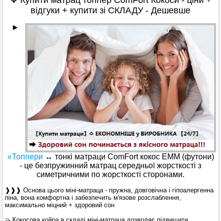
❖ Купити матрац топпер ComFort Кокоси - ціни +
відгуки + купити зі СКЛАДУ - Дешевше
►
«Топпери
↔
тонкі матраци ComFort кокос ЕММ
(футони)
- це безпружинний матрац середньої жорсткості з
симетричними по жорсткості сторонами.
❱❱❱ Основа цього міні-матраца - пружна, довговічна і гіпоалергенна
піна, вона комфортна і забезпечить м'язове розслаблення,
максимально міцний + здоровий сон
➭ Кокосова койра в складі міні-матраца дозволяє підвищити