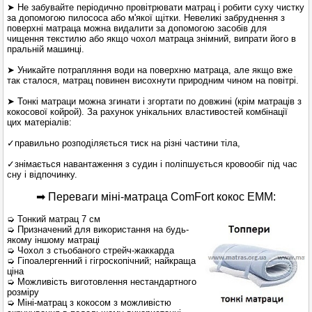
➤ Не забувайте періодично провітрювати матрац і робити суху чистку
за допомогою пилососа або м'якої щітки. Невеликі забруднення з
поверхні матраца можна видалити за допомогою засобів для
чищення текстилю або якщо чохол матраца знімний, випрати його в
пральній машинці.
➤ Уникайте потрапляння води на поверхню матраца, але якщо вже
так сталося, матрац повинен висохнути природним чином на повітрі.
➤ Тонкі матраци можна згинати і згортати по довжині (крім матраців з
кокосової койрой). За рахунок унікальних властивостей комбінації
цих матеріалів:
✓правильно розподіляється тиск на різні частини тіла,
✓знімається навантаження з судин і поліпшується кровообіг під час
сну і відпочинку.
➡ Переваги міні-матраца ComFort кокос ЕММ:
➭ Тонкий матрац 7 см
➭ Призначений для використання на будь-
якому іншому матраці
➭ Чохол з стьобаного стрейч-жаккарда
➭ Гіпоалергенний і гігроскопічний; найкраща
ціна
➭ Можливість виготовлення нестандартного
розміру
➭ Міні-матрац з кокосом з можливістю