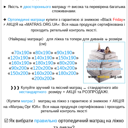
► Якість ≡
двостороннього
матрацу ➱ висока та перевірена багатьма
споживачами.
❖
Ортопедичні матраци
купити з гарантиєю зі знижкою «Black
Friday
»
⚡ АКЦІЯ на «MATRAS.ORG.UA»: Вся наша продукція сертифікована і
проходить ретельний контроль якості.
《Найкращі матраци》 для ліжка та топери для диванів ➭ розміри
(см):
«
70х190
» «
80х190
» «
90х190
»
«
120x190
» «
140х190
» «
150x190
»
«
160x190
» «
180x190
» «
80x200
»
«
90x200
» «
120x200
» «
140x200
»
«
150x200
» «
160х200
» «
180х200
»
«
200x200
»
❱❱❱ Купуйте зручний та якісний матрац ↔ стандартного або
нестандартного
розміру + АКЦІЇ та РОЗПРОДАЖІ.
《Купити
матрас
》 матрац на ліжко з гарантиєю зі знижкою ⚡ АКЦІЯ
на «Матрац Орг ЮА»: Вся наша продукція сертифікована і проходить
ретельний контроль якості
☑️ Як вибрати
правильно
ортопедичний матрац на ліжко
та диван?