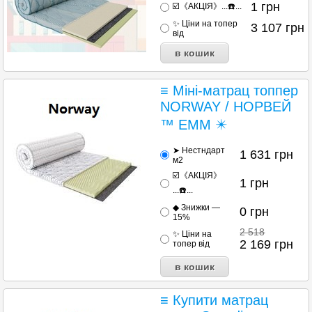
1
грн
☑️《АКЦІЯ》...☎️...
✨ Ціни на топер
3 107
грн
від
≡ Міні-матрац топпер
NORWAY / НОРВЕЙ
™ ЕММ ✴️
➤ Нестндарт
1 631
грн
м2
☑️《АКЦІЯ》
1
грн
...☎️...
◆ Знижки —
0
грн
15%
2 518
✨ Ціни на
2 169
грн
топер від
≡ Купити матрац