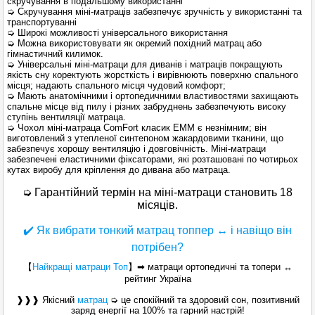
скручування в подальшому використанні
➭ Скручування міні-матраців забезпечує зручність у використанні та
транспортуванні
➭ Широкі можливості універсального використання
➭ Можна використовувати як окремий похідний матрац або
гімнастичний килимок.
➭ Універсальні міні-матраци для диванів і матраців покращують
якість сну коректують жорсткість і вирівнюють поверхню спального
місця; надають спального місця чудовий комфорт;
➭ Мають анатомічними і ортопедичними властивостями захищають
спальне місце від пилу і різних забруднень забезпечують високу
ступінь вентиляції матраца.
➭ Чохол міні-матраца ComFort класик ЕММ є незнімним; він
виготовлений з утепленої синтепоном жакардовими тканини, що
забезпечує хорошу вентиляцію і довговічність. Міні-матраци
забезпечені еластичними фіксаторами, які розташовані по чотирьох
кутах виробу для кріплення до дивана або матраца.
➭ Гарантійний термін на міні-матраци становить 18
місяців.
✔️ Як вибрати тонкий матрац топпер ↔ і навіщо він
потрібен?
【
Найкращі
матраци Топ
】
➡ матраци ортопедичні та топери ↔
рейтинг Україна
❱❱❱ Якісний
матрац
➭ це спокійний та здоровий сон, позитивний
заряд енергії на 100% та гарний настрій!