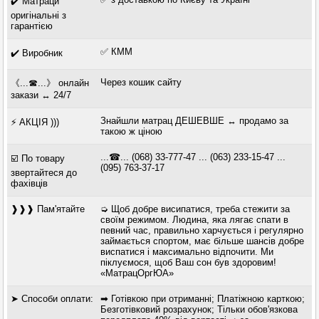
✔️ Матраци
оригінальні з
гарантією
✅ КММ
✔️ Виробник
Через кошик сайту
《...☎...》 онлайн
закази ↔ 24/7
Знайшли матрац ДЕШЕВШЕ ↔ продамо за
⚡ АКЦІЯ )))
такою ж ціною
...☎... (068) 33-777-47 ... (063) 233-15-47 ...
☑️ По товару
(095) 763-37-17
звертайтеся до
фахівців
❱❱❱ Пам'ятайте
➭ Щоб добре висипатися, треба стежити за
своїм режимом. Людина, яка лягає спати в
певний час, правильно харчується і регулярно
займається спортом, має більше шансів добре
виспатися і максимально відпочити. Ми
піклуємося, щоб Ваш сон був здоровим!
«МатрацОргЮА»
➤ Способи оплати:
➡ Готівкою при отриманні; Платіжною карткою;
Безготівковий розрахунок; Тільки обов'язкова