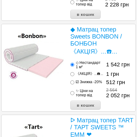
✨ Ціни на
2 228
грн
топер від
◆ Матрац топер
Sweets BONBON /
БОНБОН
《АКЦІЯ》...☎️...
◇ Нестандарт
1 542
грн
1 м²
1
грн
《АКЦІЯ》...☎️...
512
грн
☑️ Знижка -20%
2 564
✨ Ціни на
2 052
грн
топер від
ᐅ Матрац топер TART
/ ТАРТ SWEETS ™
ЕММ ❤