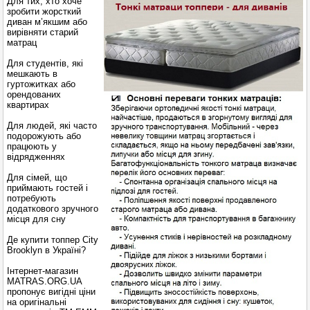
Для тих, хто хоче
зробити жорсткий
диван м’якшим або
вирівняти старий
матрац
Для студентів, які
мешкають в
гуртожитках або
орендованих
квартирах
Для людей, які часто
подорожують або
працюють у
відрядженнях
Для сімей, що
приймають гостей і
потребують
додаткового зручного
місця для сну
Де купити топпер City
Brooklyn в Україні?
Інтернет-магазин
MATRAS.ORG.UA
пропонує вигідні ціни
на оригінальні