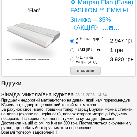
❖ Матрац Elan (Елан)
FASHION ™ EMM ☑️
Знижка —35%
《АКЦІЯ》 ...☎️...
➤ Нестандарт 1
2 947
грн
м²
1
грн
《АКЦІЯ》...☎️...
✨ Ціни на
3 920
грн
матраци від
Відгуки
Зінаїда Миколаївна Курковa
28.11.2023, 14:34
Придбали недорогий матрац-топер на диван, який нам порекомендув
В'ячеслав, відверто це якістний тонкий міні-матрац.
За рахунок своєї малої товщини топер матрац Бруклін можна стелити
на диван (сховає всі нерівності), поверх старого матраца і будь-яку
поверхню. На корисні кріплення: гумки по кутах для фіксації.
Доставили на цій фірмі по Києву 300 грн. Поставляється скрученим у
рулон, що робить його зручним для перевезення.
Взагалі топером задоволені!!!