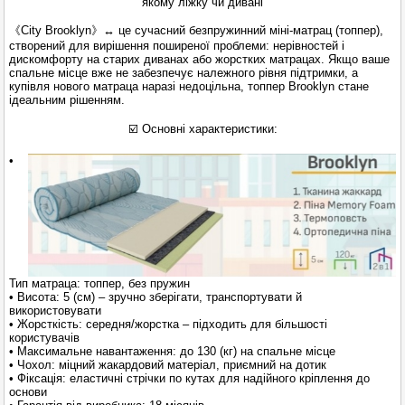
якому ліжку чи дивані
《City Brooklyn》↔ це сучасний безпружинний міні-матрац (топпер),
створений для вирішення поширеної проблеми: нерівностей і
дискомфорту на старих диванах або жорстких матрацах. Якщо ваше
спальне місце вже не забезпечує належного рівня підтримки, а
купівля нового матраца наразі недоцільна, топпер Brooklyn стане
ідеальним рішенням.
☑️ Основні характеристики:
•
Тип матраца: топпер, без пружин
• Висота: 5 (см) – зручно зберігати, транспортувати й
використовувати
• Жорсткість: середня/жорстка – підходить для більшості
користувачів
• Максимальне навантаження: до 130 (кг) на спальне місце
• Чохол: міцний жакардовий матеріал, приємний на дотик
• Фіксація: еластичні стрічки по кутах для надійного кріплення до
основи