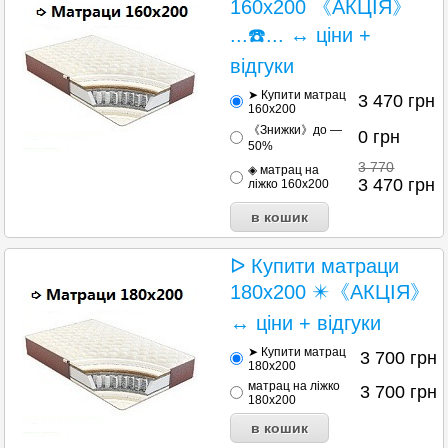
160х200 《АКЦІЯ》
...☎️... ↔ ціни +
відгуки
➤ Купити матрац
3 470
грн
160х200
《Знижки》до —
0
грн
50%
3 770
◈ матрац на
3 470
грн
ліжко 160х200
ᐅ Купити матраци
180х200 ✴️《АКЦІЯ》
↔ ціни + відгуки
➤ Купити матрац
3 700
грн
180х200
матрац на ліжко
3 700
грн
180х200