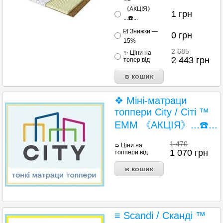
《АКЦІЯ》
1
грн
...☎️...
☑️ Знижки —
0
грн
15%
2 685
✨ Ціни на
2 443
грн
топер від
❖ Міні-матраци
топпери City / Сіті ™
EMM 《АКЦІЯ》...☎️...
1 470
➭ Ціни на
1 070
грн
топпери від
≡ Scandi / Сканді ™