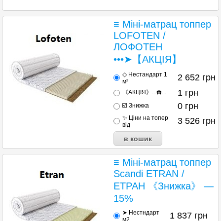
≡ Міні-матрац топпер
LOFOTEN /
ЛОФОТЕН
•••➤【АКЦІЯ】
◇ Нестандарт 1
2 652
грн
м²
1
грн
《АКЦІЯ》...☎️...
0
грн
☑️ Знижка
✨ Ціни на топер
3 526
грн
від
≡ Міні-матрац топпер
Scandi ETRAN /
ЕТРАН 《Знижка》 —
15%
➤ Нестндарт
1 837
грн
м2