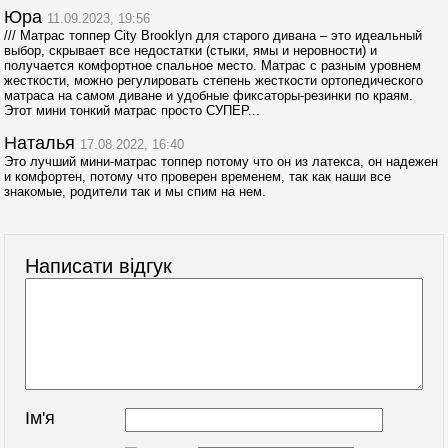
Юра
11.09.2023, 19:56
/// Матрас топпер City Brooklyn для старого дивана – это идеальный
выбор, скрывает все недостатки (стыки, ямы и неровности) и
получается комфортное спальное место. Матрас с разным уровнем
жесткости, можно регулировать степень жесткости ортопедического
матраса на самом диване и удобные фиксаторы-резинки по краям.
Этот мини тонкий матрас просто СУПЕР...
Наталья
17.08.2022, 16:40
Это лучший мини-матрас топпер потому что он из латекса, он надежен
и комфортен, потому что проверен временем, так как наши все
знакомые, родители так и мы спим на нем.
Написати відгук
Ім'я