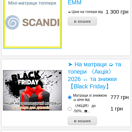
EMM
1 300
грн
➭ Ціни на топери від
➤ На матраци ➭ та
топери 《Акція》
2026 ↔ та знижки
【Black Friday】
Матраци зі знижкою
777
грн
➭ ціни від
《АКЦІЯ》 до
1
грн
-50%...☎️...