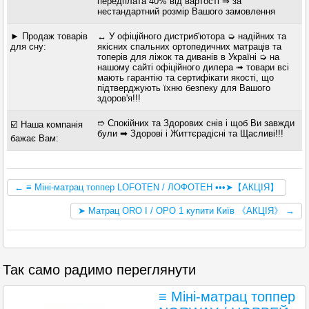
передплата 40% від вартості ⇒ за
нестандартний розмір Вашого замовлення
► Продаж товарів
↔ У офіційного дистриб'ютора ➭ надійних та
для сну:
якісних спальних ортопедичних матраців та
топерів для ліжок та диванів в Україні ➭ на
нашому сайті офіційного дилера ➟ товари всі
мають гарантію та сертифікати якості, що
підтверджують їхню безпеку для Вашого
здоров'я!!!
➱ Спокійних та Здорових снів і щоб Ви завжди
☑️ Наша компанія
були ➡ Здорові і Життєрадісні та Щасливі!!!
бажає Вам:
← ≡ Міні-матрац топпер LOFOTEN / ЛОФОТЕН •••➤【АКЦІЯ】
➤ Матрац ORO I / ОРО 1 купити Київ 《АКЦІЯ》 →
Так само радимо переглянути
≡ Міні-матрац топпер