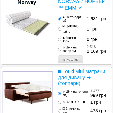
NORWAY / НОРВЕЙ
™ ЕММ ✴️
➤ Нестндарт
1 631
грн
м2
☑️《АКЦІЯ》
1
грн
...☎️...
◆ Знижки —
0
грн
15%
2 518
✨ Ціни на
2 169
грн
топер від
≡ Тонкі міні-матраци
для дивану ➡
(топпери)
1 477
✨ Ціни на топери
999
грн
від
1
грн
✴️《АКЦІЯ》...☎️...
☑️ Знижки до —
478
грн