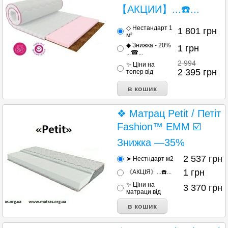
【АКЦИИ】...☎️...
◇ Нестандарт 1
1 801
грн
м²
◆ Знижка - 20%
1
грн
...☎...
2 994
✨ Ціни на
2 395
грн
топер від
❖ Матрац Petit / Петіт
Fashion™ ЕММ ☑️
Знижка —35%
2 537
грн
➤ Нестндарт м2
1
грн
《АКЦІЯ》...☎️...
✨ Ціни на
3 370
грн
матраци від