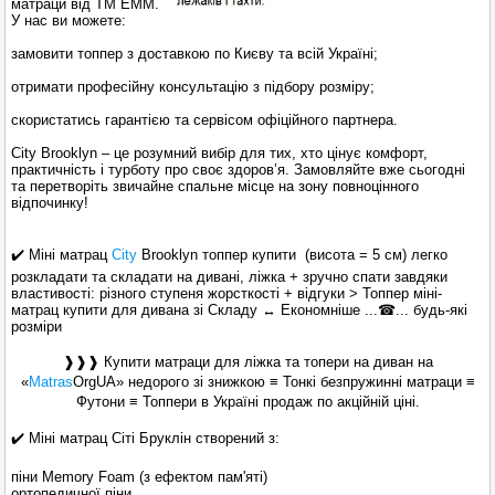
матраци від ТМ EMM.
У нас ви можете:
замовити топпер з доставкою по Києву та всій Україні;
отримати професійну консультацію з підбору розміру;
скористатись гарантією та сервісом офіційного партнера.
City Brooklyn – це розумний вибір для тих, хто цінує комфорт,
практичність і турботу про своє здоров’я. Замовляйте вже сьогодні
та перетворіть звичайне спальне місце на зону повноцінного
відпочинку!
✔️ Міні матрац
City
Brooklyn топпер купити (висота = 5 см) легко
розкладати та складати на дивані, ліжка + зручно спати завдяки
властивості: різного ступеня жорсткості + відгуки > Топпер міні-
матрац купити для дивана зі Складу ↔ Економніше ...☎... будь-які
розміри
❱❱❱ Купити матраци для ліжка та топери на диван на
«
Matras
OrgUA» недорого зі знижкою ≡ Тонкі безпружинні матраци ≡
Футони ≡ Топпери в Україні продаж по акційній ціні.
✔️ Міні матрац Сіті Бруклін створений з:
піни Memory Foam (з ефектом пам'яті)
ортопедичної піни