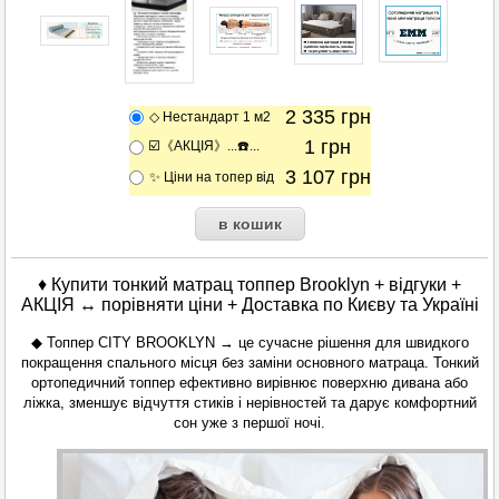
2 335
грн
◇ Нестандарт 1 м2
1
грн
☑️《АКЦІЯ》...☎️...
3 107
грн
✨ Ціни на топер від
♦ Купити
тонкий
матрац топпер Brooklyn + відгуки +
АКЦІЯ ↔ порівняти ціни + Доставка по Києву та Україні
◆ Топпер CITY BROOKLYN → це сучасне рішення для швидкого
покращення спального місця без заміни основного матраца. Тонкий
ортопедичний топпер ефективно вирівнює поверхню дивана або
ліжка, зменшує відчуття стиків і нерівностей та дарує комфортний
сон уже з першої ночі.