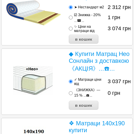
2 312
грн
➤ Нестандарт м2
☑️ Знижка - 20%
1
грн
...☎...
✨ Ціни на
3 074
грн
матраци від
◆ Купити Матрац Нео
Сонлайн з доставкою
《АКЦІЯ》...☎️...
✓ Матраци ціни
3 037
грн
від
《ЗНИЖКА》—
0
грн
15 % ...☎️...
❖ Матраци 140х190
купити