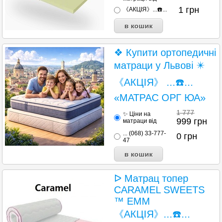
1
грн
《АКЦІЯ》...☎️...
❖ Купити ортопедичні
матраци у Львові ✴️
《АКЦІЯ》 ...☎️...
«МАТРАС ОРГ ЮА»
1 777
✨ Ціни на
999
грн
матраци від
... (068) 33-777-
0
грн
47
ᐅ Матрац топер
CARAMEL SWEETS
™ EMM
《АКЦІЯ》...☎️...