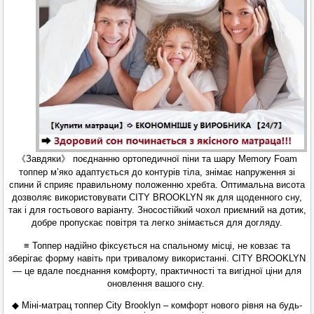
《Завдяки》 поєднанню ортопедичної піни та шару Memory Foam
топпер м’яко адаптується до контурів тіла, знімає напруження зі
спини й сприяє правильному положенню хребта. Оптимальна висота
дозволяє використовувати CITY BROOKLYN як для щоденного сну,
так і для гостьового варіанту. Зносостійкий чохол приємний на дотик,
добре пропускає повітря та легко знімається для догляду.
≡ Топпер надійно фіксується на спальному місці, не ковзає та
зберігає форму навіть при тривалому використанні. CITY BROOKLYN
— це вдале поєднання комфорту, практичності та вигідної ціни для
оновлення вашого сну.
◆ Міні-матрац топпер City Brooklyn – комфорт нового рівня на будь-