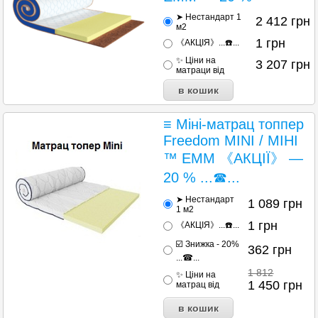
➤ Нестандарт 1
2 412
грн
м2
1
грн
《АКЦІЯ》...☎️...
✨ Ціни на
3 207
грн
матраци від
≡ Міні-матрац топпер
Freedom MINI / МІНІ
™ ЕММ 《АКЦІЇ》 —
20 % ...☎...
➤ Нестандарт
1 089
грн
1 м2
1
грн
《АКЦІЯ》...☎️...
☑️ Знижка - 20%
362
грн
...☎...
1 812
✨ Ціни на
1 450
грн
матрац від