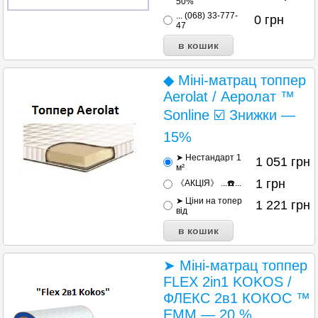
50%
... (068) 33-777-
0
грн
47
◆ Міні-матрац топпер
Aerolat / Аеролат ™
Sonline ☑️ Знижки —
15%
➤ Нестандарт 1
1 051
грн
м²
1
грн
《АКЦІЯ》 ...☎️...
➤ Ціни на топер
1 221
грн
від
➤ Міні-матрац топпер
FLEX 2in1 KOKOS /
ФЛЕКС 2в1 КОКОС ™
ЕММ — 20 %