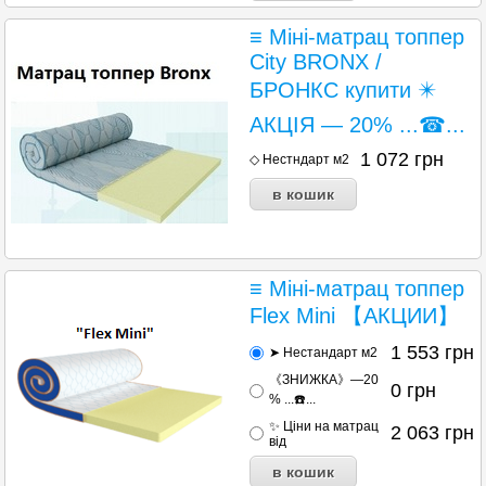
≡ Міні-матрац топпер
City BRONX /
БРОНКС купити ✴️
АКЦІЯ — 20% ...☎...
1 072
грн
◇ Нестндарт м2
≡ Міні-матрац топпер
Flex Mini 【АКЦИИ】
1 553
грн
➤ Нестандарт м2
《ЗНИЖКА》—20
0
грн
% ...☎️...
✨ Ціни на матрац
2 063
грн
від