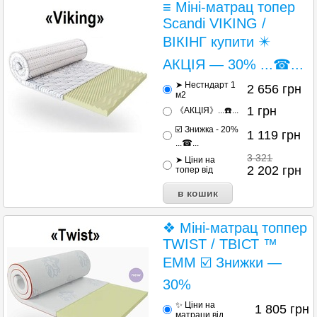
≡ Міні-матрац топер
Scandi VIKING /
ВІКІНГ купити ✴️
АКЦІЯ — 30% ...☎...
➤ Нестндарт 1
2 656
грн
м2
1
грн
《АКЦІЯ》...☎️...
☑️ Знижка - 20%
1 119
грн
...☎...
3 321
➤ Ціни на
2 202
грн
топер від
❖ Міні-матрац топпер
TWIST / ТВІСТ ™
EMM ☑️ Знижки —
30%
✨ Ціни на
1 805
грн
матраци від