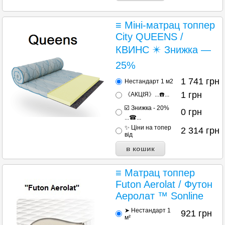
≡ Міні-матрац топпер
City QUEENS /
КВИНС ✴️ Знижка —
25%
1 741
грн
Нестандарт 1 м2
1
грн
《АКЦІЯ》...☎️...
☑️ Знижка - 20%
0
грн
...☎...
✨ Ціни на топер
2 314
грн
від
≡ Матрац топпер
Futon Aerolat / Футон
Аеролат ™ Sonline
➤ Нестандарт 1
921
грн
м²