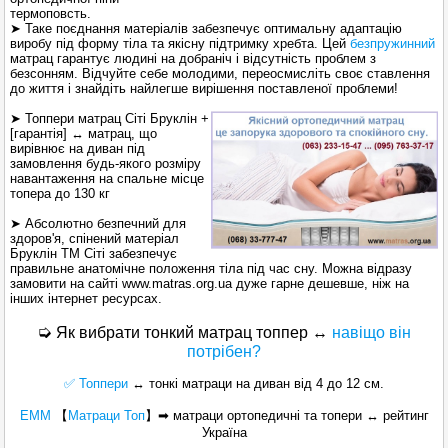
термоповсть.
➤
Таке поєднання матеріалів забезпечує оптимальну адаптацію
виробу під форму тіла та якісну підтримку хребта. Цей
безпружинний
матрац гарантує людині на добраніч і відсутність проблем з
безсонням. Відчуйте себе молодими, переосмисліть своє ставлення
до життя і знайдіть найлегше вирішення поставленої проблеми!
➤
Топпери матрац Сіті Бруклін +
[гарантія] ↔ матрац, що
вирівнює на диван під
замовлення будь-якого розміру
навантаження на спальне місце
топера до 130 кг
➤
Абсолютно безпечний для
здоров'я, спінений матеріал
Бруклін
ТМ
Сіті
забезпечує
правильне анатомічне положення тіла під час сну.
Можна відразу
замовити на сайті
www.matras.org.ua
дуже гарне дешевше, ніж на
інших інтернет ресурсах.
➭
Як вибрати тонкий матрац топпер ↔
навіщо він
потрібен?
✅ Топпери
↔ тонкі матраци на диван від 4 до 12 см.
ЕММ
【
Матраци Топ
】
➡ матраци ортопедичні та топери ↔ рейтинг
Україна