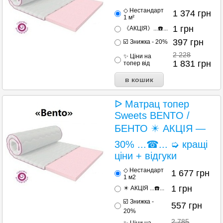
◇ Нестандарт
1 374
грн
1 м²
1
грн
《АКЦІЯ》...☎️...
397
грн
☑️ Знижка - 20%
2 228
✨ Ціни на
1 831
грн
топер від
ᐅ Матрац топер
Sweets BENTO /
БЕНТО ✴️ АКЦІЯ —
30% ...☎... ➭ кращі
ціни + відгуки
◇ Нестандарт
1 677
грн
1 м2
1
грн
✴️ АКЦІЯ ...☎️...
☑️ Знижка -
557
грн
20%
2 785