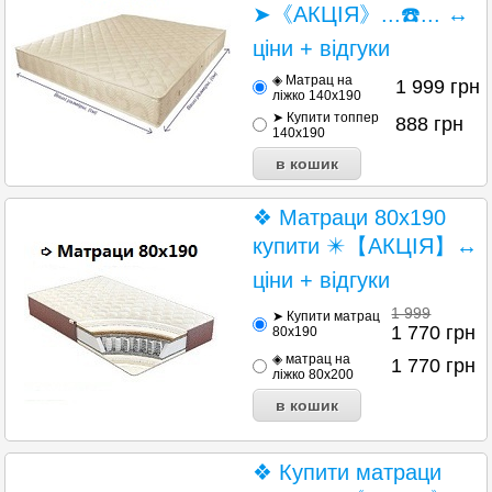
➤《АКЦІЯ》...☎️... ↔
ціни + відгуки
◈ Матрац на
1 999
грн
ліжко 140x190
➤ Купити топпер
888
грн
140x190
❖ Матраци 80х190
купити ✴️【АКЦІЯ】↔
ціни + відгуки
1 999
➤ Купити матрац
1 770
грн
80х190
◈ матрац на
1 770
грн
ліжко 80х200
❖ Купити матраци