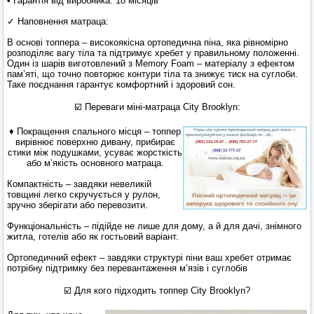
• Гарантія від виробника: 18 місяців
✓ Наповнення матраца:
В основі топпера – високоякісна ортопедична піна, яка рівномірно
розподіляє вагу тіла та підтримує хребет у правильному положенні.
Один із шарів виготовлений з Memory Foam – матеріалу з ефектом
пам’яті, що точно повторює контури тіла та знижує тиск на суглоби.
Таке поєднання гарантує комфортний і здоровий сон.
☑️ Переваги міні-матраца City Brooklyn:
♦ Покращення спального місця – топпер
вирівнює поверхню дивану, прибирає
стики між подушками, усуває жорсткість
або м’якість основного матраца.
Компактність – завдяки невеликій
товщині легко скручується у рулон,
зручно зберігати або перевозити.
Функціональність – підійде не лише для дому, а й для дачі, знімного
житла, готелів або як гостьовий варіант.
Ортопедичний ефект – завдяки структурі піни ваш хребет отримає
потрібну підтримку без перевантаження м’язів і суглобів
☑️ Для кого підходить топпер City Brooklyn?