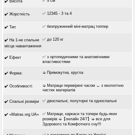
✅ 5 см
✔️ Висота
✅ 12345 - 3 та 4
✔️ Жорсткість
✅ безпружинний міні-матрац топпер
✔️ Тип
✅ до 120 кг
✔️ На 1-не спальне
місце навантаження
✅ з ортопедичними та анатомічними
✔️ Ефект
властивостями
➭ Прямокутна, кругла
✔️ Форма:
➭ Матраци перевірені часом ↔ з екологічно
✔️ Особливості:
чистих матеріалів
✅ двоспальні, полуторні та односпальні
✔️ Спальні розміри
✅ Матраци, каркаси та топери будь-яких
✔️ «Matras.org.UA»
розмірів ➭【онлайн 24/7】➭ все для
Здорового та Комфотного сну!!!
✅ з доставкою по Києву та Україні