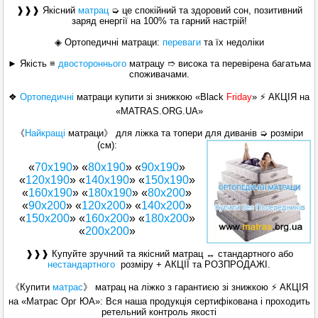
❱❱❱ Якісний
матрац
➭ це спокійний та здоровий сон, позитивний
заряд енергії на 100% та гарний настрій!
◈ Ортопедичні матраци:
переваги
та їх недоліки
► Якість ≡
двостороннього
матрацу ➱ висока та перевірена багатьма
споживачами.
❖
Ортопедичні
матраци
купити зі знижкою «Black
Friday
» ⚡ АКЦІЯ на
«MATRAS.ORG.UA»
《
Найкращі
матраци》 для ліжка та топери для диванів ➭ розміри
(см):
«
70х190
» «
80х190
» «
90х190
»
«
120x190
» «
140х190
» «
150x190
»
«
160x190
» «
180x190
» «
80x200
»
«
90x200
» «
120x200
» «
140x200
»
«
150x200
» «
160х200
» «
180х200
»
«
200x200
»
❱❱❱ Купуйте зручний та якісний матрац ↔ стандартного або
нестандартного
розміру + АКЦІЇ та РОЗПРОДАЖІ.
《Купити
матрас
》 матрац на ліжко з гарантиєю зі знижкою ⚡ АКЦІЯ
на «Матраc Орг ЮА»: Вся наша продукція сертифікована і проходить
ретельний контроль якості