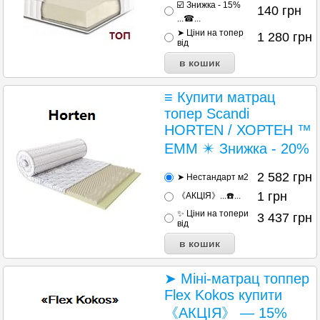
☑️ Знижка - 15%
140
грн
...☎...
➤ Ціни на топер
1 280
грн
від
≡ Купити матрац
топер Scandi
HORTEN / ХОРТЕН ™
ЕММ ✴️ Знижка - 20%
2 582
грн
➤ Нестандарт м2
1
грн
《АКЦІЯ》...☎️...
✨ Ціни на топери
3 437
грн
від
➤ Міні-матрац топпер
Flex Kokos купити
《АКЦІЯ》 — 15%