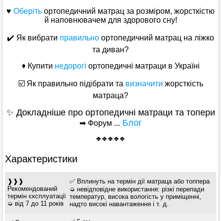
♥
Оберіть
ортопедичний матрац за розміром, жорсткістю
й наповнювачем для здорового сну!
✔️ Як вибрати
правильно
ортопедичний матрац на ліжко
та диван?
♦ Купити
недорогі
ортопедичні матраци в Україні
☑️ Як правильно підібрати та
визначити
жорсткість
матраца?
✨ Докладніше про ортопедичні матраци та топери
Блог
➡ Форум ...
❖❖❖❖❖
Характеристики
❱❱❱
✅ Вплинуть на термін дії матраца або топпера
Рекомендований
➭ невідповідне використання: різкі перепади
термін єксплуатації
температур, висока вологість у приміщенні,
➭ від 7 до 11 років
надто високі навантаження і т. д.