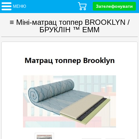
Зателефонувати
МЕНЮ
≡ Міні-матрац топпер BROOKLYN /
БРУКЛІН ™ ЕММ