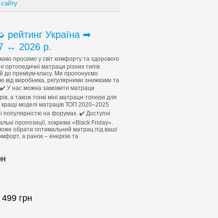
 сайту
 рейтинг Україна ➡
7 ↔ 2026 р.
аво просимо у світ комфорту та здорового
ні ортопедичні матраци різних типів
й до преміум-класу. Ми пропонуємо
єю від виробника, регулярними знижками та
. ✔️ У нас можна замовити матраци
ів, а також тонкі міні матраци-топери для
– кращі моделі матраців ТОП 2020–2025
в і популярністю на форумах. ✔️ Доступні
альні пропозиції, зокрема «Black Friday».
може обрати оптимальний матрац під ваші
мфорт, а ранок – енергію та
рн
 499
грн