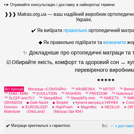
•➤ Отримайте консультацію і доставку в найкоротші терміни
❱❱❱ Matras.org.ua — ваш надійний виробник ортопедичн
Україні.
✔️ Як вибрати
правильно
ортопедичний матрац
◆
Як правильно підібрати та
визначити
жо
✨ Докладніше про ортопедичні матраци та
Обирайте якість, комфорт та здоровий сон ↔ ку
☑️
перевіреного виробник
❖❖❖❖❖
Всі бренди
Матраци «СОНЛАЙН»
™ ARABESKA
™ ARTIST
™ Belso
™ EMM / КММ
™ EVOLUTION
™ FASHION
™ FREEDOM
™ Gutenkauf
™ SLEEP and FLY
™ Sleep&Bed
™ Sleep&Fly mini
™ SWEETS
™ КМ
GRANDOX
◆ Gute Nacht
◆ Simpler
♦ Купити матрац в УКРАЇНІ
➤ Com
Dormeo
➤ EUROSLEEP
➤ HighFoam
➤ Magniflex
➤ NEOLUX
➤ O
Мatroluxe
《OrtoLand》
《Матрас Орг ЮА》
✔️ Матраци оригінальні з гарантією:
Всі
✅ з доставко