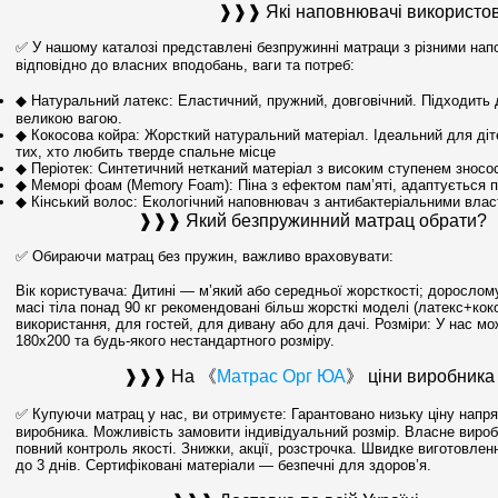
❱❱❱ Які наповнювачі використо
✅ У нашому каталозі представлені безпружинні матраци з різними на
відповідно до власних вподобань, ваги та потреб:
◆ Натуральний латекс: Еластичний, пружний, довговічний. Підходить
великою вагою.
◆ Кокосова койра: Жорсткий натуральний матеріал. Ідеальний для дітей
тих, хто любить тверде спальне місце
◆ Періотек: Синтетичний нетканий матеріал з високим ступенем зносос
◆ Меморі фоам (Memory Foam): Піна з ефектом пам’яті, адаптується п
◆ Кінський волос: Екологічний наповнювач з антибактеріальними вла
❱❱❱ Який безпружинний матрац обрати?
✅ Обираючи матрац без пружин, важливо враховувати:
Вік користувача: Дитині — м’який або середньої жорсткості; дорослом
масі тіла понад 90 кг рекомендовані більш жорсткі моделі (латекс+кок
використання, для гостей, для дивану або для дачі. Розміри: У нас м
180x200 та будь-якого нестандартного розміру.
❱❱❱ На 《
Матрас Орг ЮА
》 ціни виробника
✅ Купуючи матрац у нас, ви отримуєте: Гарантовано низьку ціну напря
виробника. Можливість замовити індивідуальний розмір. Власне виро
повний контроль якості. Знижки, акції, розстрочка. Швидке виготовлен
до 3 днів. Сертифіковані матеріали — безпечні для здоров’я.