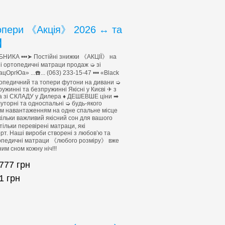
опери 《Акція》 2026 ↔ та
y】
НИКА •••➤ Постійні знижки 《АКЦІЇ》 на
ні ортопедичні матраци продаж ➭ зі
ОргЮа» ...☎️... (063) 233-15-47 ••• «Black
топедичний та топери футони на дивани ➭
инні та безпружинні Якісні у Києві ✈ з
 зі СКЛАДУ у Дилера ♦ ДЕШЕВШЕ ціни ➡
уторні та односпальні ➭ будь-якого
им навантаженням на одне спальне місце
ільки важливий якісний сон для вашого
льки перевірені матраци, які
т. Наші вироби створені з любов’ю та
топедичні матраци 《любого розміру》 вже
им сном кожну ніч!!!
777
грн
1
грн