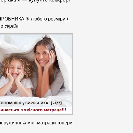
ИРОБНИКА ✴️ любого розміру +
о Україні
пружинні ➭ міні-матраци топери