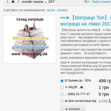
《...☎...》 онлайн закази ↔ 24/7 :
Всі
Через кошик
Сортувати за
замовчуванням
ціною
назвою
•••➤【Матраци Топ】➭
матраци на ліжко 201
【Матраци купити на ліжко】 ➟ Ласк
сну! У нашому каталозі представле
жорсткості – від бюджетних моделе
сертифіковану продукцію з гаранті
швидкою доставкою по всій Україні
стандартних і нестандартних розмір
диванів і ліжок. 《В асортименті》 
років, перевірені відгуками покупці
акції ➤ сезонні розпродажі та спеці
Наша компанія Matras.org.UA допо
потреби, щоб кожна ніч дарувала ко
життєрадісність!
499
г
☑️ Знижки до - 50%
1
грн
✴️ АКЦІЯ ...☎️...
0
грн
... (068) 33-777-47
1
◈ Ціни на матраци від
1 770