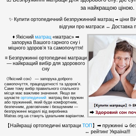
за найкращою ціною.
✨ Купити ортопедичний безпружинний матрац
ціни В
➡
відгуки про матраси ↔ Доставка п
♦ Якісний
матрац
«матрас» ➡
запорука Вашого гарного сну і
міцного здоров'я та самопочуття!
≡ Безпружинні ортопедичні матраци
— найкращий вибір для здорового
сну
《Якісний сон》 — запорука доброго
самопочуття, працездатності та здоров’я.
Саме тому вибір правильного спального
місця має важливе значення. Якщо ви
шукаєте
ортопедичний
матрац без пружин
або пружинний, який буде комфортним,
безпечним, довговічним і безшумним —
безпружинні моделі від виробника
Matras.org.ua стануть ідеальним варіантом.
【Найкращі ортопедичні матраци
ТОП
】➡ пружинні ➭ без
↔ рейтинг Україна!!!