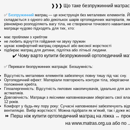
❱❱❱ Що таке безпружинний матра
✅
Безпружинний
матрац — це конструкція без металевих елементів. Й
складається з одного або декількох шарів ортопедичних матеріалів, як
рівномірно розподіляють вагу тіла, не створюючи точкового навантаже
матраци чудово підходять для тих, хто:
має проблеми з хребтом
не любить відчуття гойдання чи звуку пружин
шукає комфортний матрац середньої або високої жорсткості
підбирає матрац для дитини, підлітка або літньої людини.
✔️ Чому варто купити безпружинний ортопедичний ма
✅ Переваги безпружинних матраців: Безшумність:
Відсутність металевих елементів забезпечує повну тишу під час сну.
Ортопедичний ефект: Матеріали повторюють контури тіла, зберігаючи
положення хребта.
Гіпоалергенність: Відсутність пилових накопичувачів, ідеально для але
астматиків.
Довговічність: Матраци з якісними наповнювачами зберігають свої вла
12 років.
Комфорт у будь-яку пору року: Сучасні наповнювачі забезпечують від
вентиляцію. Вибір жорсткості: Можна підібрати як м’який, так і дуже жо
⏩ Перш ніж купити ортопедичний матрац на ліжка ↔ прок
на www.matras.org.ua або по ..