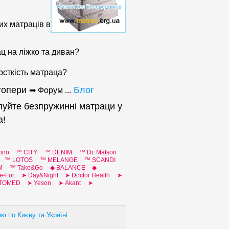
их матраців в
 на ліжко та диван?
рсткість матраца?
 топери
Блог
➡ Форум ...
пуйте безпружинні матраци у
а!
nno
™ CITY
™ DENIM
™ Dr. Matson
™ LOTOS
™ MELANGE
™ SCANDI
М
™ Таke&Go
◆ BALANCE
◆
e-For
➤ Day&Night
➤ Doctor Health
➤
RTOMED
➤ Yeson
➤ Аkant
➤
ю по Києву та Україні