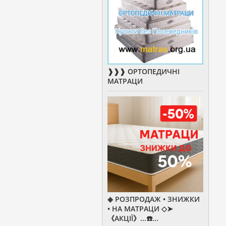
❱❱❱ ОРТОПЕДИЧНІ
МАТРАЦИ
◈ РОЗПРОДАЖ • ЗНИЖКИ
• НА МАТРАЦИ ◇➤
《АКЦІЇ》...☎️...