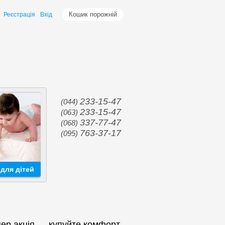
Кошик порожній
Реєстрація
Вхід
233-15-47
(044)
233-15-47
(063)
337-77-47
(068)
763-37-17
(095)
для дітей
пер акція — купуйте комфорт