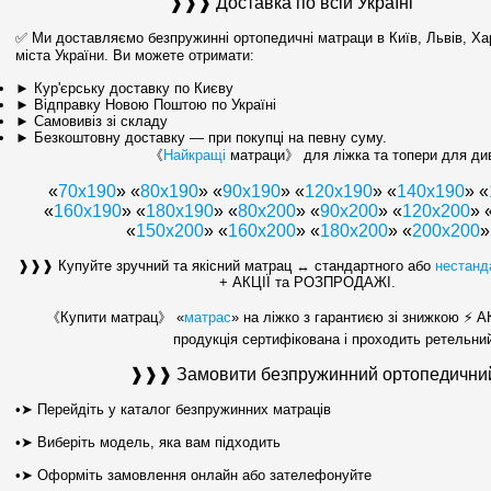
❱❱❱ Доставка по всій Україні
✅ Ми доставляємо безпружинні ортопедичні матраци в Київ, Львів, Хар
міста України. Ви можете отримати:
► Кур'єрську доставку по Києву
► Відправку Новою Поштою по Україні
► Самовивіз зі складу
► Безкоштовну доставку — при покупці на певну суму.
《
Найкращі
матраци》 для ліжка та топери для дива
«
70х190
» «
80х190
» «
90х190
» «
120x190
» «
140х190
» «
«
160x190
» «
180x190
» «
80x200
» «
90x200
» «
120x200
» 
«
150x200
» «
160х200
» «
180х200
» «
200x200
»
❱❱❱ Купуйте зручний та якісний матрац ↔ стандартного або
нестанд
+ АКЦІЇ та РОЗПРОДАЖІ.
《Купити матрац》 «
матрас
» на ліжко з гарантиєю зі знижкою ⚡
продукція сертифікована і проходить ретельний
❱❱❱ Замовити безпружинний ортопедичний
•➤ Перейдіть у каталог безпружинних матраців
•➤ Виберіть модель, яка вам підходить
•➤ Оформіть замовлення онлайн або зателефонуйте