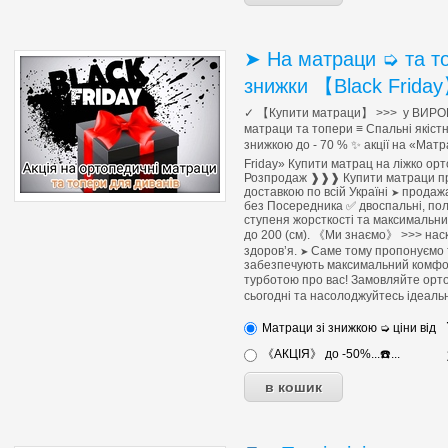
➤ На матраци ➭ та т
знижки 【Black Frida
✓ 【Купити матраци】 >>> у ВИРОБ
матраци та топери ≡ Спальні якіст
знижкою до - 70 % ✨ акції на «Матрац
Friday» Купити матрац на ліжко ор
Розпродаж ❱❱❱ Купити матраци пруж
доставкою по всій Україні
продажа
➤
без Посередника ✅ двоспальні, пол
ступеня жорсткості та максимальн
до 200 (см). 《Ми знаємо》 >>> наск
здоров’я.
Саме тому пропонуємо ті
➤
забезпечують максимальний комфор
турботою про вас! Замовляйте ор
сьогодні та насолоджуйтесь ідеальн
Матраци зі знижкою ➭ ціни від
《АКЦІЯ》 до -50%...☎️...