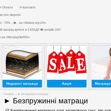
ᐅ Оплата
ᐅ Контакти
а усіх хвороб»
 - 70% ...☎️... на «Matras.org.UA»
Е матрац купити зі СКЛАДУ ❶ онлайн 24/7
на на «МатрацОргЮА»
Недорогі матраци
Акція
Матраци 
Головна
→
► Безпружинні матраци
► Безпружинні матраци
☑️ Безпружинні матраци для здорового сну: діє су