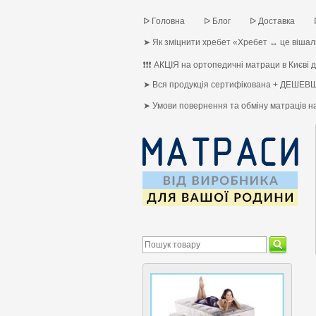
ᐅ Головна
ᐅ Блог
ᐅ Доставка
➤ Як зміцнити хребет «Хребет ↔ це вішалк
❗❗❗ АКЦІЯ на ортопедичні матраци в Києві до
➤ Вся продукція сертифікована + ДЕШЕВШ
➤ Умови повернення та обміну матраців 