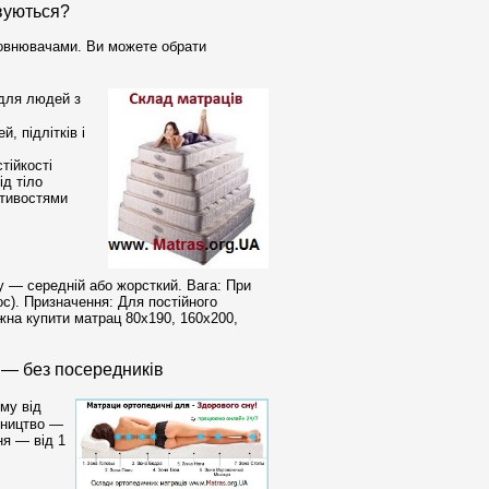
вуються?
повнювачами. Ви можете обрати
 для людей з
, підлітків і
тійкості
ід тіло
стивостями
у — середній або жорсткий. Вага: При
ос). Призначення: Для постійного
ожна купити матрац 80x190, 160x200,
 — без посередників
му від
бництво —
ня — від 1