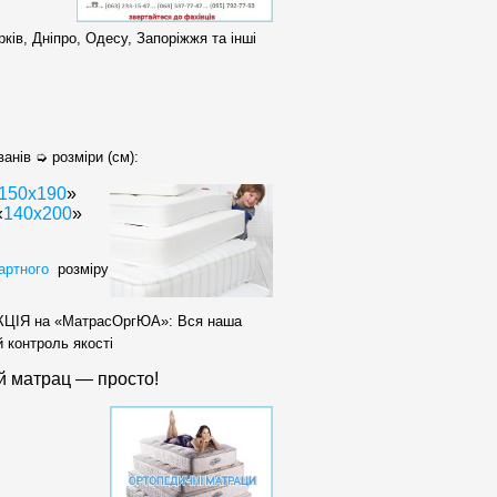
ків, Дніпро, Одесу, Запоріжжя та інші
нів ➭ розміри (см):
150x190
»
«
140x200
»
артного
розміру
 АКЦІЯ на «МатрасОргЮА»: Вся наша
 контроль якості
 матрац — просто!