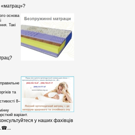
с
«матрац»
?
ого основа
і
ння. Такі
трац?
 правильне
ргіків та
стивості 8–
мінну
рсткий варіант.
онсультуйтеся у наших фахівців
.☎...