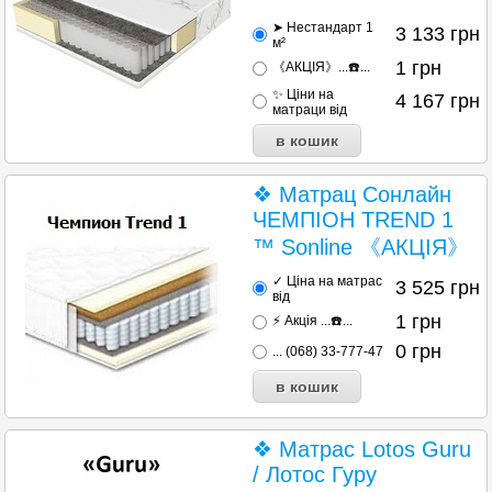
➤ Нестандарт 1
3 133
грн
м²
1
грн
《АКЦІЯ》...☎️...
✨ Ціни на
4 167
грн
матраци від
❖ Матрац Сонлайн
ЧЕМПІОН TREND 1
™ Sonline 《АКЦІЯ》
✓ Ціна на матрас
3 525
грн
від
1
грн
⚡ Акція ...☎️...
0
грн
... (068) 33-777-47
❖ Матрас Lotos Guru
/ Лотос Гуру