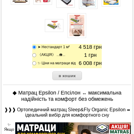
4 518
грн
➤ Нестандарт 1 м²
1
грн
《АКЦІЯ》 ...☎️...
6 008
грн
✨ Ціни на матраци від
◆ Матрац Epsilon / Епсілон
максимальна
↔
надійність та комфорт без обмежень
❱❱❱ Ортопедичний матрац Sleep&Fly Organic Epsilon
➡
ідеальний вибір для комфортного сну
✨
Якщо