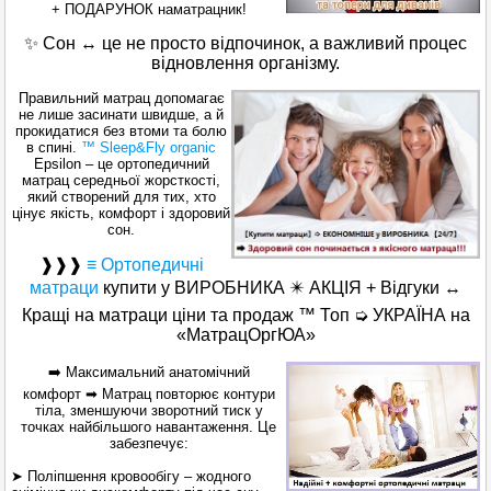
+ ПОДАРУНОК наматрацник!
✨ Сон ↔ це не просто відпочинок, а важливий процес
відновлення організму.
Правильний матрац допомагає
не лише засинати швидше, а й
прокидатися без втоми та болю
в спині.
™ Sleep&Fly organic
Epsilon – це ортопедичний
матрац середньої жорсткості,
який створений для тих, хто
цінує якість, комфорт і здоровий
сон.
❱❱❱
≡ Ортопедичні
матраци
купити у ВИРОБНИКА ✴️ АКЦІЯ + Відгуки ↔
Кращі на матраци ціни та продаж ™ Топ ➭ УКРАЇНА на
«МатрацОргЮА»
➡️ Максимальний анатомічний
комфорт ➡ Матрац повторює контури
тіла, зменшуючи зворотний тиск у
точках найбільшого навантаження. Це
забезпечує:
➤ Поліпшення кровообігу – жодного