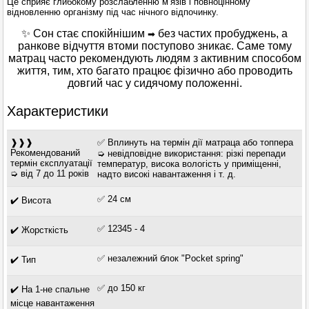
Це сприяє глибокому розслабленню м’язів і повноцінному
відновленню організму під час нічного відпочинку.
✨
Сон стає спокійнішим
без частих пробуджень, а
➡
ранкове відчуття втоми поступово зникає. Саме тому
матрац часто рекомендують людям з активним способом
життя, тим, хто багато працює фізично або проводить
довгий час у сидячому положенні.
Характеристики
❱❱❱
✅ Вплинуть на термін дії матраца або топпера
Рекомендований
➭ невідповідне використання: різкі перепади
термін єксплуатації
температур, висока вологість у приміщенні,
➭ від 7 до 11 років
надто високі навантаження і т. д.
✅ 24 см
✔️ Висота
✅ 12345 - 4
✔️ Жорсткість
✅ незалежний блок "Pocket spring"
✔️ Тип
✅ до 150 кг
✔️ На 1-не спальне
місце навантаження