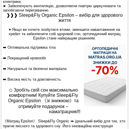
електрики;
► Забезпечують вентиляцію, дозволяючи повітрю циркулювати та
запобігаючи перегріванню.
❱❱❱
Sleep&Fly Organic Epsilon – вибір для здорового
життя
♦ Якщо ви хочете позбутися втоми, зменшити навантаження на
хребет та забезпечити собі здоровий сон, ортопедичний матрац
Epsilon стане найкращим рішенням.
➡️ Оптимальна підтримка тіла
➡️ Покращений кровообіг
➡️ Натуральні та безпечні матеріали
➡️ Висока якість та довговічність
◇ Зробіть свій сон максимально
комфортним! Купуйте Sleep&Fly
Organic Epsilon 《зі знижкою》та
отримуйте подарунок –
наматрацник!!!
《Матрац Epsilon》 Sleep&Fly Organic ➡ ідеальний вибір для тих, хто
прагне якісного та здорового сну. Його інноваційна конструкція