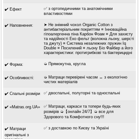
✅ з ортопедичними та анатомічними
✔️ Ефект
властивостями
➤ Не знімний чохол Organic Cotton з
✔️ Наповнення:
антибактеріальним покриттям ≡ Інноваційна
гіпоалергенна піна Карбон Фоам ≡ Для захисту
та надійності Еко фельт (волокна льону, шерсті
та джуту) ≡ Система незалежних пружин Iq
Double ≡ Посилений ≡ льону Біо Файбер а його
характеристики: протигрибкові та бактерицидні
➭ Прямокутна, кругла
✔️ Форма:
➭ Матраци перевірені часом ↔ з екологічно
✔️ Особливості:
чистих матеріалів
✅ двоспальні, полуторні та односпальні
✔️ Спальні розміри
✅ Матраци, каркаси та топери будь-яких
✔️ «Matras.org.UA»
розмірів ➭【онлайн 24/7】➭ все для
Здорового та Комфотного сну!!!
✅ з доставкою по Києву та Україні
✔️ Матраци
оригінальні з