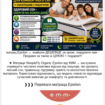
матрац Epsilon ↔ знайшли ДЕШЕВШЕ за ціною, повідомте нам -
Продамо за такою ж ЦІНОЮ + подарок!!!
❖ Матраци Sleep&Fly Organic Epsilon від КММ → заслужено
отримують численні позитивні відгуки від покупців, які шукають
якісний сон, правильну підтримку хребта та екологічно безпечні
матеріали. Користувачі відзначають, що модель повністю відповідає
сучасним вимогам до комфорту та довговічності.
❱❱❱ Переваги матраца Epsilon