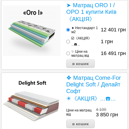
➤ Матрац ORO I /
ОРО 1 купити Київ
《АКЦІЯ》
➤ Нестандарт 1
12 401
грн
м2
☑️《АКЦІЯ》
1
грн
...☎️...
✨ Ціни на
16 491
грн
матрац від
❖ Матрац Come-For
Delight Soft / Делайт
Софт
✴️《АКЦІЯ》...☎️...
4 100
Ціни на матрац
3 850
грн
від