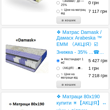
《Знижки》до —
0
грн
25%
✨ Ціни на матрац
7 117
грн
від
❖ Матрас Damask /
Дамаск Arabeska ™
ЕММ 《АКЦІЯ》☑️
Знижка - 35% ...☎...
➤ Нестандарт 1
5 427
грн
м2
1
грн
《АКЦІЯ》...☎️...
✨ Ціни на
7 218
грн
матраци від
❖ Матраци 80х190
купити ✴️【АКЦІЯ】↔