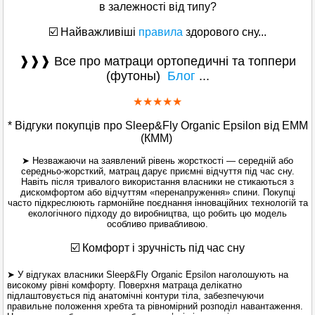
в залежності від типу?
☑️ Найважливіші
правила
здорового сну...
❱❱❱ Все про матраци ортопедичні та топпери
(футоны)
Блог
...
★
★
★★★
* Відгуки покупців про Sleep&Fly Organic Epsilon від ЕММ
(КММ)
➤ Незважаючи на заявлений рівень жорсткості — середній або
середньо-жорсткий, матрац дарує приємні відчуття під час сну.
Навіть після тривалого використання власники не стикаються з
дискомфортом або відчуттям «перенапруження» спини. Покупці
часто підкреслюють гармонійне поєднання інноваційних технологій та
екологічного підходу до виробництва, що робить цю модель
особливо привабливою.
☑️
Комфорт і зручність під час сну
➤ У відгуках власники Sleep&Fly Organic Epsilon наголошують на
високому рівні комфорту. Поверхня матраца делікатно
підлаштовується під анатомічні контури тіла, забезпечуючи
правильне положення хребта та рівномірний розподіл навантаження.