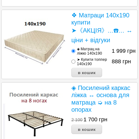
❖ Матраци 140х190
купити
➤《АКЦІЯ》...☎️... ↔
ціни + відгуки
◈ Матрац на
1 999
грн
ліжко 140x190
➤ Купити топпер
888
грн
140x190
◈ Посилений каркас
ліжка ↔ основа для
матраца ➭ на 8
опорах
1 700
грн
2 100