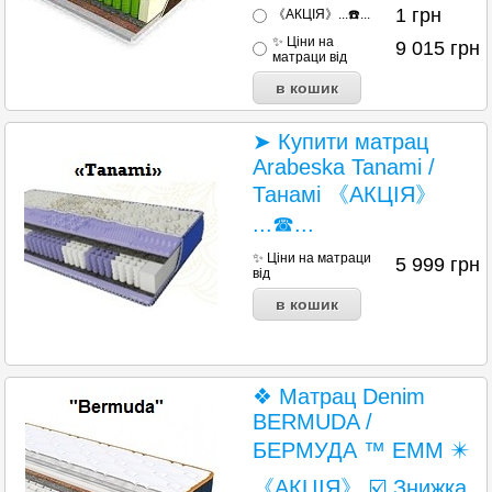
1
грн
《АКЦІЯ》...☎️...
✨ Ціни на
9 015
грн
матраци від
➤ Купити матрац
Arabeska Tanami /
Танамі 《АКЦІЯ》
...☎...
✨ Ціни на матраци
5 999
грн
від
❖ Матрац Denim
BERMUDA /
БЕРМУДА ™ ЕММ ✴️
《АКЦІЯ》 ☑️ Знижка