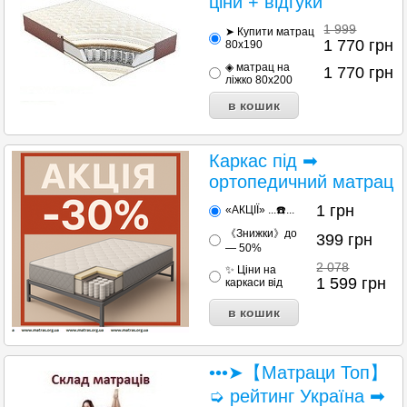
ціни + відгуки
1 999
➤ Купити матрац
1 770
грн
80х190
◈ матрац на
1 770
грн
ліжко 80х200
Каркас під ➡
ортопедичний матрац
1
грн
«АКЦІЇ» ...☎️...
《Знижки》до
399
грн
— 50%
2 078
✨ Ціни на
1 599
грн
каркаси від
•••➤【Матраци Топ】
➭ рейтинг Україна ➡