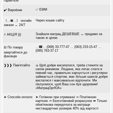
гарантією
✅ ЕММ
✔️ Виробник
Через кошик сайту
《...☎...》 онлайн
закази ↔ 24/7
Знайшли матрац ДЕШЕВШЕ ↔ продамо за
⚡ АКЦІЯ )))
такою ж ціною
...☎... (068) 33-777-47 ... (063) 233-15-47 ...
☑️ По товару
(095) 763-37-17
звертайтеся до
фахівців
❱❱❱ Пам'ятайте
➭ Щоб добре висипатися, треба стежити за
своїм режимом. Людина, яка лягає спати в
певний час, правильно харчується і регулярно
займається спортом, має більше шансів добре
виспатися і максимально відпочити. Ми
піклуємося, щоб Ваш сон був здоровим!
«МатрацОргЮА»
➤ Способи оплати:
➤ Готівкою при отриманні ⇒ Платіжною
карткою ⇒ Безготівковий розрахунок ➡ Тільки
обов'язкова передплата за матраци
нестандартних розмірів 40% від вартості