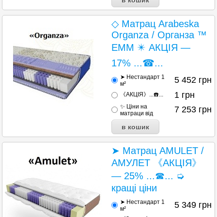
◇ Матрац Arabeska
Organza / Органза ™
ЕММ ✴️ АКЦІЯ —
17% ...☎...
➤ Нестандарт 1
5 452
грн
м²
1
грн
《АКЦІЯ》...☎️...
✨ Ціни на
7 253
грн
матраци від
➤ Матрац AMULET /
АМУЛЕТ 《АКЦІЯ》
— 25% ...☎... ➭
кращі ціни
➤ Нестандарт 1
5 349
грн
м²