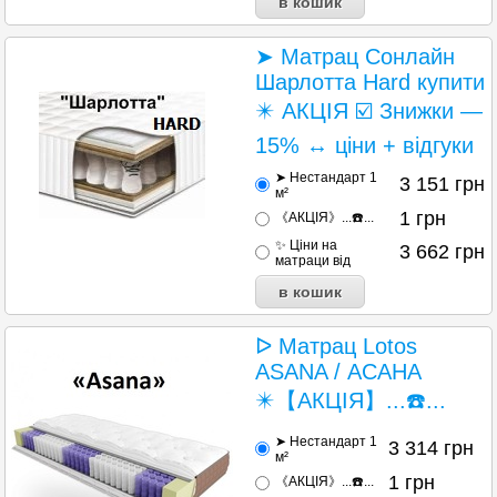
➤ Матрац Сонлайн
Шарлотта Hard купити
✴️ АКЦІЯ ☑️ Знижки —
15% ↔ ціни + відгуки
➤ Нестандарт 1
3 151
грн
м²
1
грн
《АКЦІЯ》...☎️...
✨ Ціни на
3 662
грн
матраци від
ᐅ Матрац Lotos
ASANA / АСАНА
✴️【АКЦІЯ】...☎️...
➤ Нестандарт 1
3 314
грн
м²
1
грн
《АКЦІЯ》...☎️...