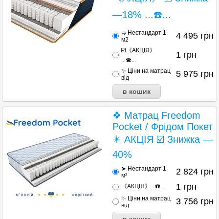
—18% ...☎️...
➭ Нестандарт 1
4 495
грн
м2
☑️《АКЦІЯ》
1
грн
...☎...
✨ Ціни на матрац
5 975
грн
від
❖ Матрац Freedom
Pocket / Фрідом Покет
✴️ АКЦІЯ ☑️ Знижка —
40%
➤ Нестандарт 1
2 824
грн
м²
1
грн
《АКЦІЯ》...☎️...
✨ Ціни на матрац
3 756
грн
від