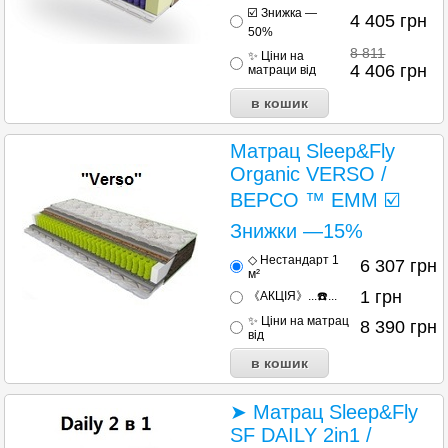
☑️ Знижка —
4 405
грн
50%
8 811
✨ Ціни на
4 406
грн
матраци від
Матрац Sleep&Fly
Organic VERSO /
ВЕРСО ™ ЕММ ☑️
Знижки —15%
◇ Нестандарт 1
6 307
грн
м²
1
грн
《АКЦІЯ》...☎️...
✨ Ціни на матрац
8 390
грн
від
➤ Матрац Sleep&Fly
SF DAILY 2in1 /