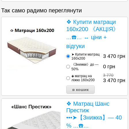
Так само радимо переглянути
❖ Купити матраци
160х200 《АКЦІЯ》
...☎️... ↔ ціни +
відгуки
➤ Купити матрац
3 470
грн
160х200
《Знижки》до —
0
грн
50%
3 770
◈ матрац на
3 470
грн
ліжко 160х200
❖ Матрац Шанс
Престиж
•••➤【Знижка】— 40
% ...☎️...