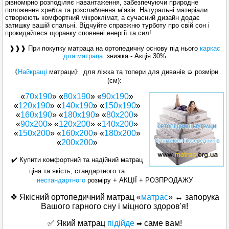
рівномірно розподіляє навантаження, забезпечуючи природне
положення хребта та розслаблення м’язів. Натуральні матеріали
створюють комфортний мікроклімат, а сучасний дизайн додає
затишку вашій спальні. Відчуйте справжню турботу про свій сон і
прокидайтеся щоранку сповнені енергії та сил!
❱❱❱ При
покупку
матраца на
ортопедичну основу
під нього
каркас
для матраца
знижка -
Акція
30
%
《
Найкращі
матраци》 для ліжка та топери для диванів ➭ розміри
(см):
«
70х190
» «
80х190
» «
90х190
»
«
120x190
» «
140х190
» «
150x190
»
«
160x190
» «
180x190
» «
80x200
»
«
90x200
» «
120x200
» «
140x200
»
«
150x200
» «
160х200
» «
180х200
»
«
200x200
»
✔️
Купити комфортний та надійний матрац
ціна та якість, стандартного та
нестандартного
розміру + АКЦІЇ + РОЗПРОДАЖУ
❖ Якісний ортопедичний матрац «
матрас
» ↔ запорука
Вашого гарного сну і міцного здоров'я!
✅
Який матрац
підійде
саме вам!
➡