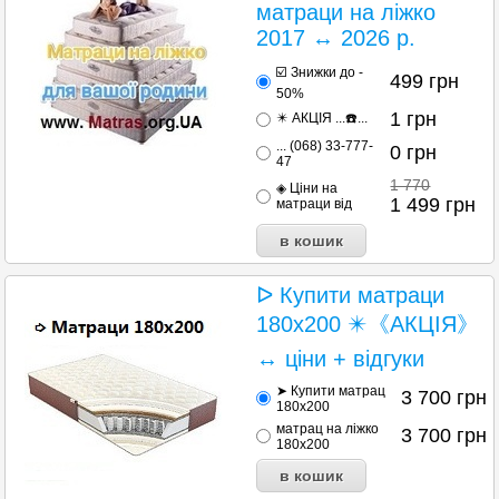
матраци на ліжко
2017 ↔ 2026 р.
☑️ Знижки до -
499
грн
50%
1
грн
✴️ АКЦІЯ ...☎️...
... (068) 33-777-
0
грн
47
1 770
◈ Ціни на
1 499
грн
матраци від
ᐅ Купити матраци
180х200 ✴️《АКЦІЯ》
↔ ціни + відгуки
➤ Купити матрац
3 700
грн
180х200
матрац на ліжко
3 700
грн
180х200