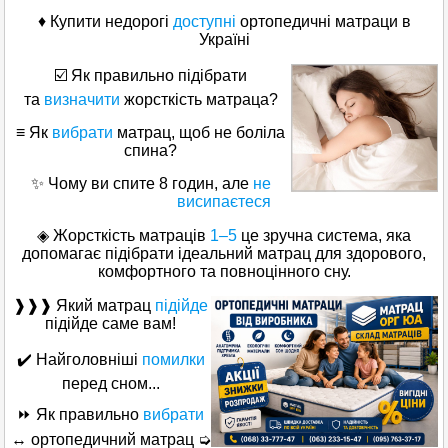
♦ Купити недорогі
доступні
ортопедичні матраци в
Україні
☑️ Як правильно підібрати
та
визначити
жорсткість матраца?
≡ Як
вибрати
матрац, щоб не боліла
спина?
✨ Чому ви спите 8 годин, але
не
висипаєтеся
◈ Жорсткість матраців
1–5
це зручна система, яка
допомагає підібрати ідеальний матрац для здорового,
комфортного та повноцінного сну.
❱❱❱ Який матрац
підійде
підійде саме вам!
✔️ Найголовніші
помилки
перед сном...
⏩ Як правильно
вибрати
↔ ортопедичний матрац ➭