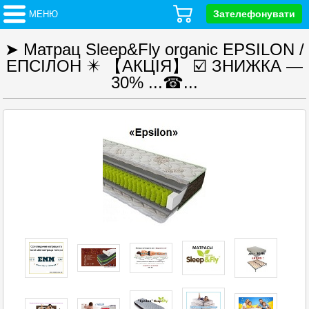
Зателефонувати
МЕНЮ
➤ Матрац Sleep&Fly organic EPSILON /
ЕПСІЛОН ✴️ 【АКЦІЯ】 ☑️ ЗНИЖКА —
30% ...☎...