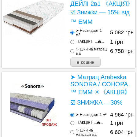
ДЕЙЛІ 2в1 《АКЦІЯ》
☑️ Знижки — 15% від
™ ЕММ
➤ Нестндарт 1
5 082
грн
м2
1
грн
《АКЦІЯ》 ...☎️...
✨ Ціни на матрац
6 758
грн
від
➤ Матрац Arabeska
SONORA / СОНОРА
™ ЕММ ✴️《АКЦІЯ》
☑️ ЗНИЖКА —30%
4 964
грн
➤ Нестндарт 1 м²
1
грн
《АКЦІЯ》...☎️...
✨ Ціни на
6 604
грн
матраци від