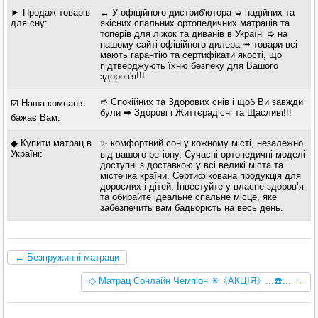
► Продаж товарів
↔ У офіційного дистриб'ютора ➭ надійних та
для сну:
якісних спальних ортопедичних матраців та
топерів для ліжок та диванів в Україні ➭ на
нашому сайті офіційного дилера ➟ товари всі
мають гарантію та сертифікати якості, що
підтверджують їхню безпеку для Вашого
здоров'я!!!
➱ Спокійних та Здорових снів і щоб Ви завжди
☑️ Наша компанія
були ➡ Здорові і Життєрадісні та Щасливі!!!
бажає Вам:
◆ Купити матрац в
✨ комфортний сон у кожному місті, незалежно
Україні:
від вашого регіону. Сучасні ортопедичні моделі
доступні з доставкою у всі великі міста та
містечка країни. Сертифікована продукція для
дорослих і дітей. Інвестуйте у власне здоров’я
та обирайте ідеальне спальне місце, яке
забезпечить вам бадьорість на весь день.
← Безпружинні матраци
◇ Матрац Сонлайн Чемпіон ✴️《АКЦІЯ》...☎️... →