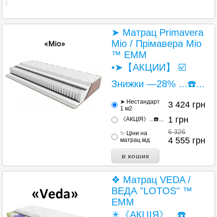
➤ Матрац Primavera
Mio / Прімавера Міо
™ ЕММ
•➤【АКЦИИ】 ☑️
Знижки —28% ...☎️...
➤ Нестандарт
3 424
грн
1 м2
1
грн
《АКЦІЯ》...☎️...
6 326
✨ Ціни на
4 555
грн
матрац від
❖ Матрац VEDA /
ВЕДА "LOTOS" ™
EMM
✴️《АКЦІЯ》...☎️...