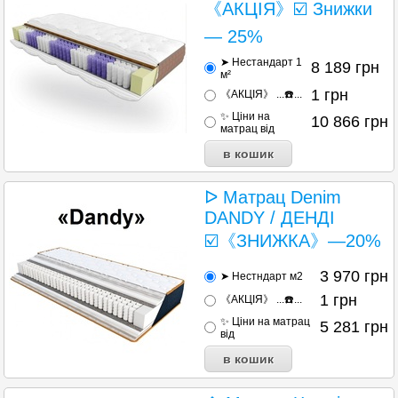
《АКЦІЯ》☑️ Знижки
— 25%
➤ Нестандарт 1
8 189
грн
м²
1
грн
《АКЦІЯ》 ...☎️...
✨ Ціни на
10 866
грн
матрац від
ᐅ Матрац Denim
DANDY / ДЕНДІ
☑️《ЗНИЖКА》—20%
3 970
грн
➤ Нестндарт м2
1
грн
《АКЦІЯ》 ...☎️...
✨ Ціни на матрац
5 281
грн
від