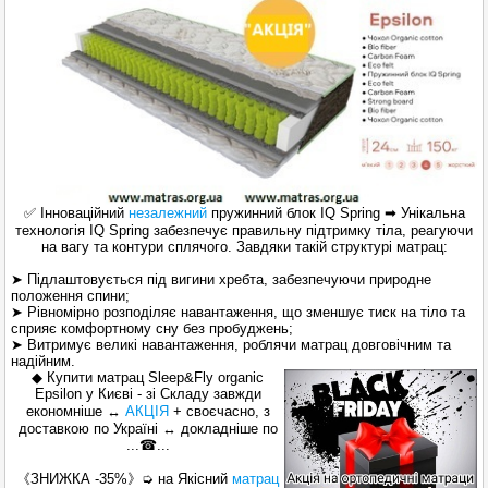
✅ Інноваційний
незалежний
пружинний блок IQ Spring ➡ Унікальна
технологія IQ Spring забезпечує правильну підтримку тіла, реагуючи
на вагу та контури сплячого. Завдяки такій структурі матрац:
➤ Підлаштовується під вигини хребта, забезпечуючи природне
положення спини;
➤ Рівномірно розподіляє навантаження, що зменшує тиск на тіло та
сприяє комфортному сну без пробуджень;
➤ Витримує великі навантаження, роблячи матрац довговічним та
надійним.
◆ Купити матрац Sleep&Fly organic
Epsilon у Києві - зі Складу завжди
економніше
↔
АКЦІЯ
+ своєчасно, з
доставкою по Україні
↔
докладніше по
...☎...
《ЗНИЖКА -35%》➭ на Якісний
матрац