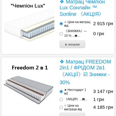
❖ Матрац Чемпіон
Lux Сонлайн ™
Sonline 《АКЦІЯ》
✓ Ціни на матрац
2 915
грн
від
《ЗНИЖКА》—
0
грн
15 % ...☎️...
❖ Матрац FREEDOM
2in1 / ФРІДОМ 2в1
《АКЦІЇ》☑️ Знижки -
30%
➤ Нестндарт 1
3 147
грн
м2
1
грн
《АКЦІЯ》...☎️...
✨ Ціни на
4 185
грн
матраци від