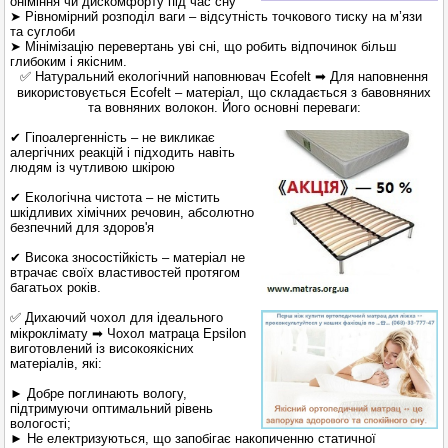
оніміння чи дискомфорту під час сну
➤ Рівномірний розподіл ваги – відсутність точкового тиску на м’язи
та суглоби
➤ Мінімізацію перевертань уві сні, що робить відпочинок більш
глибоким і якісним.
✅ Натуральний екологічний наповнювач Ecofelt ➡ Для наповнення
використовується Ecofelt – матеріал, що складається з бавовняних
та вовняних волокон. Його основні переваги:
✔ Гіпоалергенність – не викликає
алергічних реакцій і підходить навіть
людям із чутливою шкірою
✔ Екологічна чистота – не містить
шкідливих хімічних речовин, абсолютно
безпечний для здоров'я
✔ Висока зносостійкість – матеріал не
втрачає своїх властивостей протягом
багатьох років.
✅ Дихаючий чохол для ідеального
мікроклімату ➡ Чохол матраца Epsilon
виготовлений із високоякісних
матеріалів, які:
► Добре поглинають вологу,
підтримуючи оптимальний рівень
вологості;
► Не електризуються, що запобігає накопиченню статичної