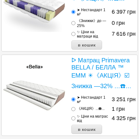
➤ Нестандарт 1
6 397
грн
м²
《Знижки》до —
0
грн
25%
✨ Ціни на
7 616
грн
матраци від
ᐅ Матрац Primavera
BELLA / БЕЛЛА ™
EMM ✴️《АКЦІЯ》☑️
Знижка —32% ...☎️...
➤ Нестандарт 1
3 251
грн
м²
1
грн
《АКЦІЯ》...☎️...
✨ Ціни на матраc
4 325
грн
від