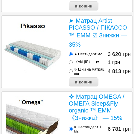
➤ Матрац Artist
PICASSO / ПІКАССО
™ ЕММ ☑️ Знижки —
35%
3 620
грн
➤ Нестндарт м2
1
грн
《АКЦІЯ》 ...☎️...
✨ Ціни на матрац
4 813
грн
від
❖ Матрац OMEGA /
ОМЕГА Sleep&Fly
organic ™ ЕММ
《Знижка》 — 15%
ᐈ Нестандарт 1
6 781
грн
м2