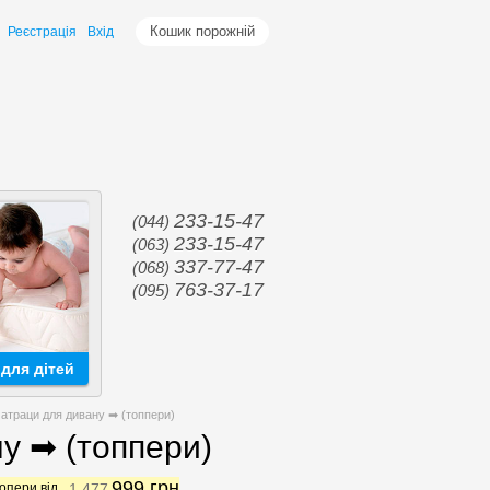
Кошик порожній
Реєстрація
Вхід
233-15-47
(044)
233-15-47
(063)
337-77-47
(068)
763-37-17
(095)
для дітей
матраци для дивану ➡ (топпери)
ну ➡ (топпери)
999
грн
опери від
1 477