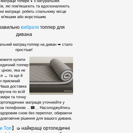
і-матраци топери
з натуральних
➤
ів, які пом'якшєють та вдосконалюють
ні матраци: робить спальному місце
м'якшим або жорсткішим.
равильно
вибрати
топпер для
дивана
альний матрац-топпер на диван ➡ стало
простіше!
 можете купити
педичний топпер
 ціною, яка не
ся ↔ та ще й
и приємний
 Наша доставка
зручна по всій
озміри та точну
 ортопедичних матраців уточнюйте у
за телефоном ...☎... Насолоджуйтесь
 здоровим сном без переплат, обираючи
 довговічне рішення для вашого дивана.
и Топ
】➭ найкращі ортопедичні