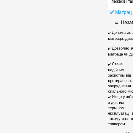
✅
Матрац 
➭
Неза
Допомагає з
✔️
матраца, дива
Дозволяє зб
✔️
матраца чи д
Стане
✔️
надійним
захистом від
протирання т
забруднення
спального мі
Якщо у зв'я
✔️
з довгим
терміном
експлуатації 
такому разі, 
топпером.