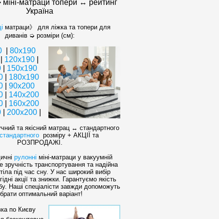
 міні-матраци топери ↔ рейтинг
Україна
і
матраци》 для ліжка та топери для
диванів ➭ розміри (см):
0
|
80х190
|
120x190
|
0
|
150x190
0
|
180x190
0
|
90x200
0
|
140x200
0
|
160х200
0
|
200x200
|
учний та якісний матрац ↔ стандартного
стандартного
розміру + АКЦІЇ та
РОЗПРОДАЖІ.
ичні
рулонні
міні-матраци у вакуумній
е зручність транспортування та надійна
тіла під час сну. У нас широкий вибір
ідні акції та знижки. Гарантуємо якість
бу. Наші спеціалісти завжди допоможуть
брати оптимальний варіант!
вка по Києву