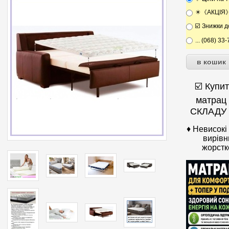
✴️《АКЦІЯ》..
☑️ Знижки 
... (068) 33
☑️ Купи
матрац
СКЛАДУ 
♦ Невисокі
вирів
жорстк