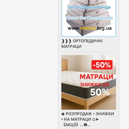
❱❱❱ ОРТОПЕДИЧНІ
МАТРАЦИ
◈ РОЗПРОДАЖ • ЗНИЖКИ
• НА МАТРАЦИ ◇➤
《АКЦІЇ》...☎️...