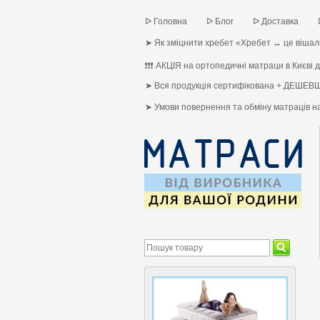
ᐅ Головна
ᐅ Блог
ᐅ Доставка
➤ Як зміцнити хребет «Хребет ↔ це вішалк
❗❗❗ АКЦІЯ на ортопедичні матраци в Києві до
➤ Вся продукція сертифікована + ДЕШЕВШ
➤ Умови повернення та обміну матраців 