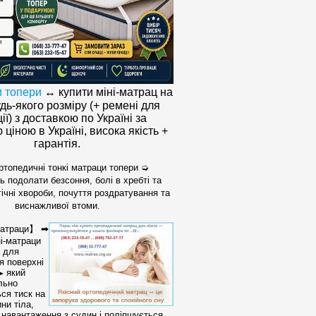
 топери
↔ купити міні-матрац на
дь-якого розміру (+
ремені для
ії)
з доставкою по Україн
і
за
ціною в Україні, висока якість +
гарантія.
опедичні тонкі матраци топери ➭
 подолати безсоння, болі в хребті та
гічні хвороби, почуття роздратування та
виснажливої втоми.
матраци】
➡
ні-матраци
 для
я поверхні
який
➤
льно
ся тиск на
ини тіла,
 навантаження з судин і поліпшується