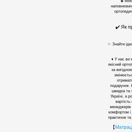
◈ Мін
наповнювач
ортопедич
✔️
Як п
✨ Знайти іде
♦ У нас ви
якісний орто
за вигідною
змінюєть
отримат
подарунок.
швидка та 
Україні, а р
вартість
менеджерів 
комфортом і
практичне та
【
Матрац