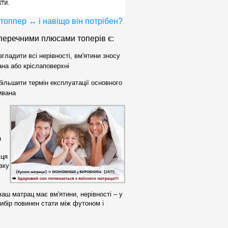
топпер ↔ і навіщо він потрібен?
перечними плюсами топерів є:
гладити всі нерівності, вм'ятини зносу
на або крісла
поверхні
ільшити термін експлуатації основного
ивана
а
сця
зку
ваш матрац має вм'ятини, нерівності – у
вибір повинен стати між футоном і