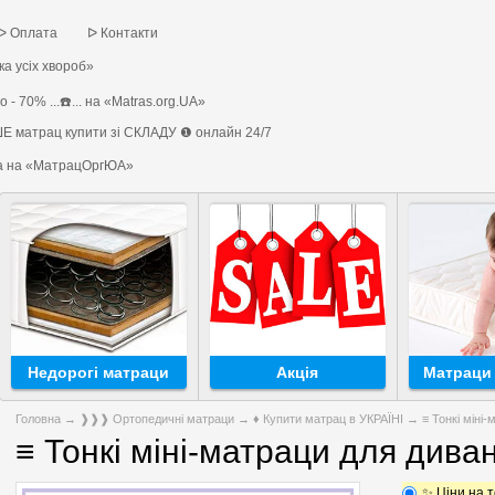
ᐅ Оплата
ᐅ Контакти
а усіх хвороб»
 - 70% ...☎️... на «Matras.org.UA»
Е матрац купити зі СКЛАДУ ❶ онлайн 24/7
на на «МатрацОргЮА»
Недорогі матраци
Акція
Матраци 
Головна
→
❱❱❱ Ортопедичні матраци
→
♦ Купити матрац в УКРАЇНІ
→ ≡ Тонкі міні-
≡ Тонкі міні-матраци для дива
✨ Ціни на т