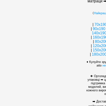
матраци ➡
《
Найкращ
|
70х19
|
90х190
140х19
|
160x19
|
80x20
|
120x20
|
150x20
|
180х20
♦ Купуйте зр
або
не
❖ Ортопед
упаковці ➡ ц
підтримка 
моделей, виг
кожного виро
о
➡️ Доста