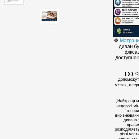
❖
Матраци
диван бу
фіксац
доступною 
❱❱❱ Орт
допоможуть
м'язах, алер
【Н
айкращі 
недорогі
мі
топери
вирівнюванн
дивана
прави
розподіляєть
різні част
знімається