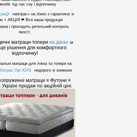
вообіг під час сну і відпочинку
трац
》 «матрас» на ліжко з гарантиєю зі
ю ⚡ АКЦІЯ ❤ Вся наша продукція
вана і проходить ретельний контроль
якості.
ичні матраци-топери
на діван
➭
ще рішення для комфортного
відпочинку!
пальні матраци для ліжка та топери на
Матрас Орг ЮА
》 недорого зі знижкою
безпружинні матраци ≡ Футони ≡
Україні продаж по акційній ціні.