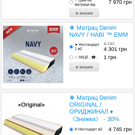
✨ Ціни на
7 970
грн
матраци від
❖ Матрац Denim
NAVY / НАВІ ™ EMM
4 737
➤ Нестандарт
4 301
грн
1 м2
1
грн
✅ АКЦІЇ ...☎...
❖ Матрац Denim
ORIGINAL /
ОРИДЖИНАЛ ♦
《Знижка》 - 30%
4 745
грн
ᐅ Нестндарт м2