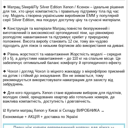
❖ Матрац Sleep&Fly Silver Edition Xenon / Ксенон – ідеальне рішення
для тих, хто цінує компактність і правильну підтримку тіла під час
сну. Модель створена українським виробником ЕММ у популярній
серії Silver Edition, яка поєднує доступну ціну та сучасні матеріали.
❖ Конструкція та матеріали Матрац повністю безпружинний і
виготовлений із високоякісної ортопедичної піни, що рівномірно
розподіляє навантаження та підтримує хребет у природному
положенні. Висота виробу становить 12 см, тому він чудово
підходить для ліжок із низьким бортиком або використання на дивані.
❖ Рівень жорсткості та навантаження Жорсткість моделі – середня
(4 з 5), а допустиме навантаження – до 110 кг на спальне місце. Це
забезпечує оптимальний баланс комфорту й ортопедичного ефекту.
❖ Чохол і догляд Чохол із міцного жаккарду з мікрофіброю приємний
на дотик і стійкий до зношування. Він не знімається, тому
рекомендується використовувати наматрацник для захисту від
забруднень.
❖ Для кого підходить Xenon стане відмінним вибором для підлітків,
молодих сімей, орендованих квартир або готельних номерів, де
важлива компактність, доступність і довговічність.
☑️ Купити матрац Xenon у Києві зі Складу ВИРОБНИКА
↔
Економніше + АКЦІЯ
+ доставка по Україні