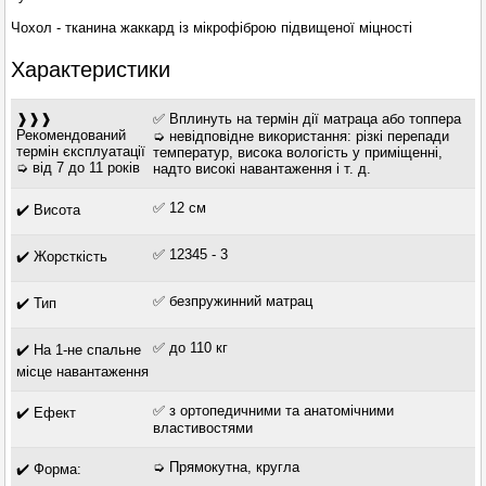
Чохол - тканина жаккард із мікрофіброю підвищеної міцності
Характеристики
❱❱❱
✅ Вплинуть на термін дії матраца або топпера
Рекомендований
➭ невідповідне використання: різкі перепади
термін єксплуатації
температур, висока вологість у приміщенні,
➭ від 7 до 11 років
надто високі навантаження і т. д.
✅ 12 см
✔️ Висота
✅ 12345 - 3
✔️ Жорсткість
✅ безпружинний матрац
✔️ Тип
✅ до 110 кг
✔️ На 1-не спальне
місце навантаження
✅ з ортопедичними та анатомічними
✔️ Ефект
властивостями
➭ Прямокутна, кругла
✔️ Форма: