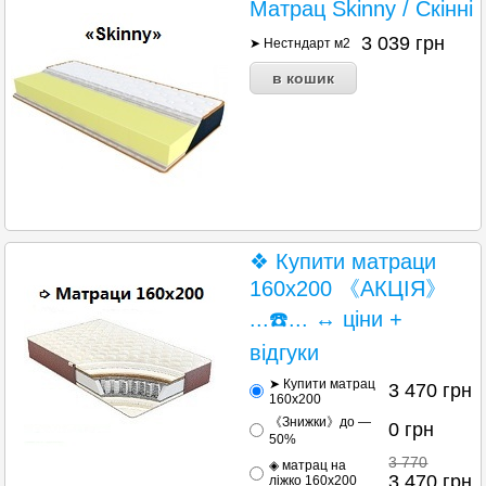
Матрац Skinny / Скінні
3 039
грн
➤ Нестндарт м2
❖ Купити матраци
160х200 《АКЦІЯ》
...☎️... ↔ ціни +
відгуки
➤ Купити матрац
3 470
грн
160х200
《Знижки》до —
0
грн
50%
3 770
◈ матрац на
3 470
грн
ліжко 160х200