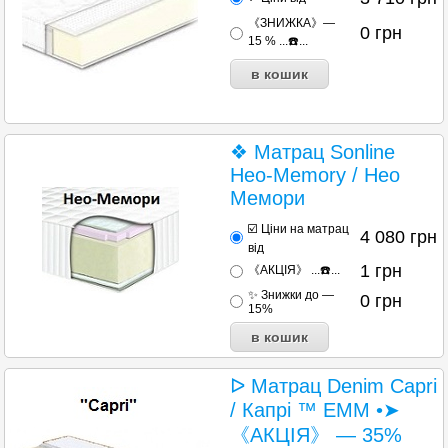
《ЗНИЖКА》—
0
грн
15 % ...☎️...
❖ Матрац Sonline
Heo-Memory / Нео
Мемори
☑️ Ціни на матрац
4 080
грн
від
1
грн
《АКЦІЯ》 ...☎️...
✨ Знижки до —
0
грн
15%
ᐅ Матрац Denim Capri
/ Капрі ™ ЕММ •➤
《АКЦІЯ》 — 35%