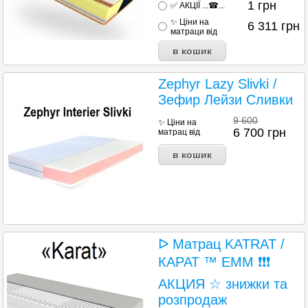
1
грн
✅ АКЦІЇ ...☎...
✨ Ціни на
6 311
грн
матраци від
Zephyr Lazy Slivki /
Зефир Лейзи Сливки
9 600
✨ Ціни на
6 700
грн
матрац від
ᐅ Матрац KATRAT /
КАРАТ ™ ЕММ ❗❗❗
АКЦИЯ ☆ знижки та
розпродаж