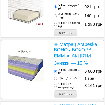
➤ Нестандарт 1
921
грн
м²
☑️ Знижка - 15%
140
грн
...☎...
➤ Ціни на топер
1 280
грн
від
❖ Матрац Arabeska
BOHO / БОХО ™
ЕММ ➤ АКЦІЯ ☑️
Знижки — 15 %
➤ Нестандарт 1
6 600
грн
м²
1
грн
《АКЦІЯ》...☎️...
✨ Ціни на
8 161
грн
матраци від