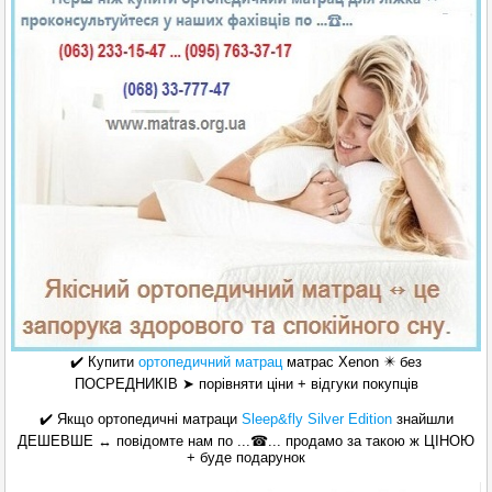
✔️
Купити
о
ртопедичний матра
ц
матрас Xenon
✴️ без
ПОСРЕДНИКІВ ➤ порівняти ціни + відгуки покупців
✔️
Якщо ортопедичні матраци
Sleep&fly Silver Edition
знайшли
ДЕШЕВШЕ ↔ повідомте нам по ...☎... продамо за такою ж ЦІНОЮ
+ буде подарунок