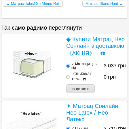
← Матрас Take&Go Memo Roll
Матрас Шанс Hard →
Так само радимо переглянути
◆ Купити Матрац Нео
Сонлайн з доставкою
《АКЦІЯ》...☎️...
✓ Матраци ціни
3 037
грн
від
《ЗНИЖКА》—
0
грн
15 % ...☎️...
✦ Матрац Сонлайн
Нео Latex / Нео
Латекс
3 710
грн
✓ Ціни від