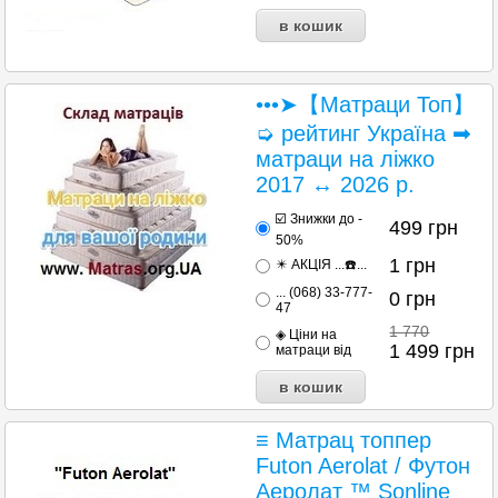
•••➤【Матраци Топ】
➭ рейтинг Україна ➡
матраци на ліжко
2017 ↔ 2026 р.
☑️ Знижки до -
499
грн
50%
1
грн
✴️ АКЦІЯ ...☎️...
... (068) 33-777-
0
грн
47
1 770
◈ Ціни на
1 499
грн
матраци від
≡ Матрац топпер
Futon Aerolat / Футон
Аеролат ™ Sonline