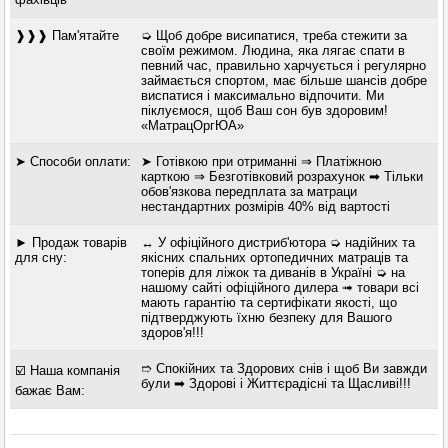
❱❱❱ Пам'ятайте
➭ Щоб добре висипатися, треба стежити за
своїм режимом. Людина, яка лягає спати в
певний час, правильно харчується і регулярно
займається спортом, має більше шансів добре
виспатися і максимально відпочити. Ми
піклуємося, щоб Ваш сон був здоровим!
«МатрацОргЮА»
➤ Способи оплати:
➤ Готівкою при отриманні ⇒ Платіжною
карткою ⇒ Безготівковий розрахунок ➡ Тільки
обов'язкова передплата за матраци
нестандартних розмірів 40% від вартості
► Продаж товарів
↔ У офіційного дистриб'ютора ➭ надійних та
для сну:
якісних спальних ортопедичних матраців та
топерів для ліжок та диванів в Україні ➭ на
нашому сайті офіційного дилера ➟ товари всі
мають гарантію та сертифікати якості, що
підтверджують їхню безпеку для Вашого
здоров'я!!!
➱ Спокійних та Здорових снів і щоб Ви завжди
☑️ Наша компанія
були ➡ Здорові і Життєрадісні та Щасливі!!!
бажає Вам: