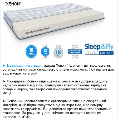
► Безпружинні матраци
: матрац
Xenon / Ксенон – це гіпоалергенні,
ортопедичні матраци середнього ступеня жорсткості. Призначені для
всіх вікових категорій
➤ Жакардова оббивка підвищеної міцності – яка добре відводить
надмірну вологу від тіла, зменшуючи електростатичні заряди на
поверхні виробу та створюючи природний мікроклімат спального
місця.
➤ Основним наповнювачем є ортопедична піна. Це спеціальний
матеріал, який підлаштовується під контури тіла, має помірну
жорсткість та пружність. Він допомагає хребту прийняти правильне
становище. За рахунок цього, знімається напруга з основних
суглобів та м'язів.