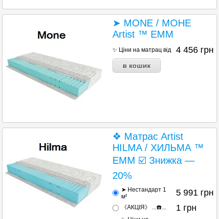
➤ MONE / МОНЕ
Artist ™ ЕММ
4 456
грн
✨ Ціни на матрац від
❖ Матрас Artist
HILMA / ХИЛЬМА ™
ЕММ ☑️ Знижка —
20%
➤ Нестандарт 1
5 991
грн
м²
1
грн
《АКЦІЯ》 ...☎️...