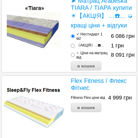
➤ Матрац Arabeska
TIARA / ТІАРА купити
✴️【АКЦІЯ】 ...☎️... ➭
кращі ціни + відгуки
✓ Нестндарт 1
6 086
грн
м2
1
грн
《АКЦІЯ》...☎️...
✨ Ціни на матрац
8 091
грн
від
Flex Fitness / Флекс
Фітнес
4 999
грн
Fitness Flex ціни від