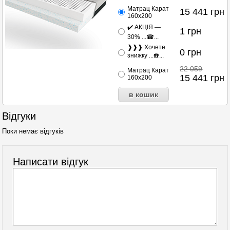
Матрац Карат
15 441
грн
160x200
✔️ АКЦІЯ —
1
грн
30% ...☎...
❱❱❱ Хочете
0
грн
знижку ...☎️...
22 059
Матрац Карат
15 441
грн
160x200
Відгуки
Поки немає відгуків
Написати відгук