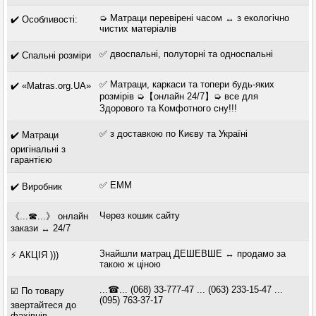
➭ Матраци перевірені часом ↔ з екологічно
✔️ Особливості:
чистих матеріалів
✅ двоспальні, полуторні та односпальні
✔️ Спальні розміри
✅ Матраци, каркаси та топери будь-яких
✔️ «Matras.org.UA»
розмірів ➭【онлайн 24/7】➭ все для
Здорового та Комфотного сну!!!
✅ з доставкою по Києву та Україні
✔️ Матраци
оригінальні з
гарантією
✅ ЕММ
✔️ Виробник
Через кошик сайту
《...☎...》 онлайн
закази ↔ 24/7
Знайшли матрац ДЕШЕВШЕ ↔ продамо за
⚡ АКЦІЯ )))
такою ж ціною
...☎... (068) 33-777-47 ... (063) 233-15-47 ...
☑️ По товару
(095) 763-37-17
звертайтеся до
фахівців