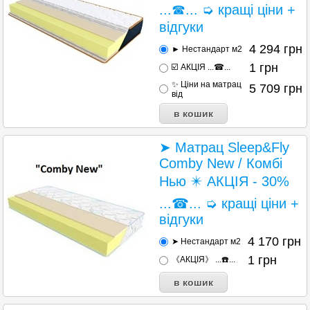
...☎... ➭ кращі ціни +
відгуки
4 294
грн
► Нестандарт м2
1
грн
☑️ АКЦІЯ ...☎...
✨ Ціни на матрац
5 709
грн
від
➤ Матрац Sleep&Fly
Comby New / Комбі
Нью ✴️ АКЦІЯ - 30%
...☎... ➭ кращі ціни +
відгуки
4 170
грн
➤ Нестандарт м2
1
грн
《АКЦІЯ》 ...☎️...