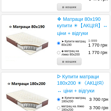
❖ Матраци 80х190
купити ✴️【АКЦІЯ】↔
ціни + відгуки
1 999
➤ Купити матрац
1 770
грн
80х190
◈ матрац на
1 770
грн
ліжко 80х200
ᐅ Купити матраци
180х200 ✴️《АКЦІЯ》
↔ ціни + відгуки
➤ Купити матрац
3 700
грн
180х200
матрац на ліжко
3 700
грн
180х200