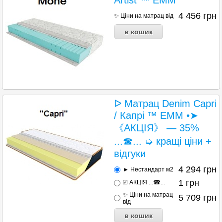
Artist ™ ЕММ
4 456
грн
✨ Ціни на матрац від
ᐅ Матрац Denim Capri
/ Капрі ™ ЕММ •➤
《АКЦІЯ》 — 35%
...☎... ➭ кращі ціни +
відгуки
4 294
грн
► Нестандарт м2
1
грн
☑️ АКЦІЯ ...☎...
✨ Ціни на матрац
5 709
грн
від