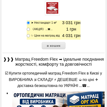
3 031
грн
➤ Нестандарт 1 м²
1
грн
《АКЦІЯ》...☎...
4 031
грн
✨ Ціни на матрац від
❱❱❱ Матрац Freedom Flex
ідеальне поєднання
➡
жорсткості, комфорту та довговічності
☑️ Купити ортопедичний матрац Freedom Flex в Києві у
ВИРОБНИКА зі СКЛАДУ ⚡ ДЕШЕВШЕ ➭ по ціні ✈
доставка безкоштовна по УКРАЇНІ ...☎...
♦