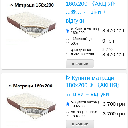
160х200 《АКЦІЯ》
...☎️... ↔ ціни +
відгуки
➤ Купити матрац
3 470
грн
160х200
《Знижки》до —
0
грн
50%
3 770
◈ матрац на
3 470
грн
ліжко 160х200
ᐅ Купити матраци
180х200 ✴️《АКЦІЯ》
↔ ціни + відгуки
➤ Купити матрац
3 700
грн
180х200
матрац на ліжко
3 700
грн
180х200