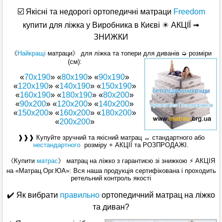
☑️
Якісні та недорогі ортопедичні матраци
Freedom
купити для ліжка у Виробника в Києві ✴️ АКЦІЇ ➟
ЗНИЖКИ
《
Найкращі
матраци》 для ліжка та топери для диванів ➭ розміри
(см):
«
70х190
» «
80х190
» «
90х190
»
«
120x190
» «
140х190
» «
150x190
»
«
160x190
» «
180x190
» «
80x200
»
«
90x200
» «
120x200
» «
140x200
»
«
150x200
» «
160х200
» «
180х200
»
«
200x200
»
❱❱❱ Купуйте зручний та якісний матрац ↔ стандартного або
нестандартного
розміру + АКЦІЇ та РОЗПРОДАЖІ.
《Купити
матрас
》 матрац на ліжко з гарантиєю зі знижкою ⚡ АКЦІЯ
на «Матрац.Орг.ЮА»: Вся наша продукція сертифікована і проходить
ретельний контроль якості
✔️ Як вибрати
правильно
ортопедичний матрац на ліжко
та диван?