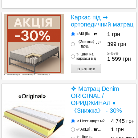
Каркас під ➡
ортопедичний матрац
1
грн
«АКЦІЇ» ...☎️...
《Знижки》до
399
грн
— 50%
2 078
✨ Ціни на
1 599
грн
каркаси від
❖ Матрац Denim
ORIGINAL /
ОРИДЖИНАЛ ♦
《Знижка》 - 30%
4 745
грн
ᐅ Нестндарт м2
1
грн
✅ АКЦІЇ ...☎...
✨ Ціни на