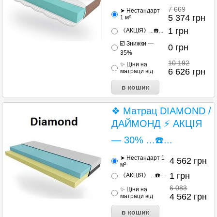
7 669
➤ Нестандарт
5 374
грн
1 м²
1
грн
《АКЦІЯ》...☎️...
☑️ Знижки —
0
грн
35%
10 192
✨ Ціни на
6 626
грн
матраци від
❖ Матрац DIAMOND /
ДАЙМОНД ⚡ АКЦІЯ
— 30% ...☎️...
➤ Нестандарт 1
4 562
грн
м²
1
грн
《АКЦІЯ》 ...☎️...
6 083
✨ Ціни на
4 562
грн
матраци від