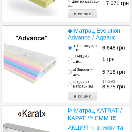
✨ Ціни на матраци
7 071
грн
від
◆ Матрац Evolution
Advance / Адванс
➤ Нестандарт
6 648
грн
1 м²
《АКЦІЯ》
1
грн
...☎️...
☑️ Знижки —
5 718
грн
40%
14 293
✨ Ціни на
8 575
грн
матраци від
ᐅ Матрац KATRAT /
КАРАТ ™ ЕММ ❗❗❗
АКЦИЯ ☆ знижки та