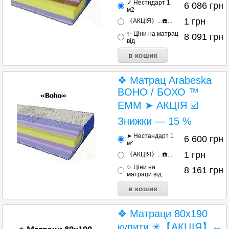
✓ Нестндарт 1
6 086
грн
м2
1
грн
《АКЦІЯ》...☎️...
✨ Ціни на матрац
8 091
грн
від
❖ Матрац Arabeska
BOHO / БОХО ™
ЕММ ➤ АКЦІЯ ☑️
Знижки — 15 %
➤ Нестандарт 1
6 600
грн
м²
1
грн
《АКЦІЯ》...☎️...
✨ Ціни на
8 161
грн
матраци від
❖ Матраци 80х190
купити ✴️【АКЦІЯ】↔