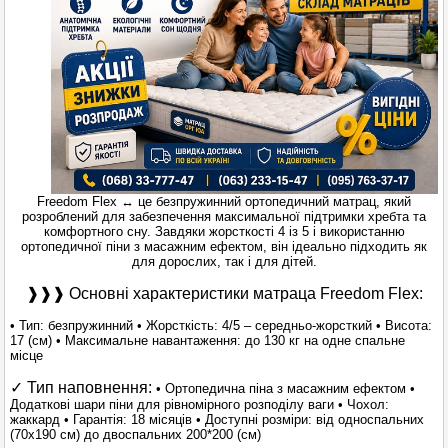
Freedom Flex ↔ це безпружинний ортопедичний матрац, який
розроблений для забезпечення максимальної підтримки хребта та
комфортного сну. Завдяки жорсткості 4 із 5 і використанню
ортопедичної піни з масажним ефектом, він ідеально підходить як
для дорослих, так і для дітей.
❱❱❱ Основні характеристики матраца Freedom Flex:
• Тип: безпружинний • Жорсткість: 4/5 – середньо-жорсткий • Висота:
17 (см) • Максимальне навантаження: до 130 кг на одне спальне
місце
✓ Тип наповнення:
• Ортопедична піна з масажним ефектом •
Додаткові шари піни для рівномірного розподілу ваги • Чохол:
жаккард • Гарантія: 18 місяців • Доступні розміри: від односпальних
(70x190 см) до двоспальних 200*200 (см)