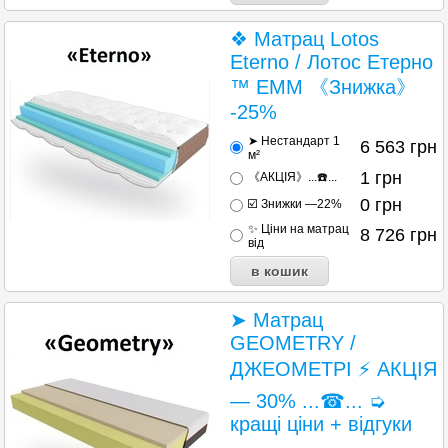
❖ Матрац Lotos
Eterno / Лотос Етерно
™ ЕММ 《Знижка》
-25%
➤ Нестандарт 1
6 563
грн
м²
1
грн
《АКЦІЯ》...☎️...
0
грн
☑️ Знижки —22%
✨ Ціни на матрац
8 726
грн
від
➤ Матрац
GEOMETRY /
ДЖЕОМЕТРІ ⚡ АКЦІЯ
— 30% ...☎... ➭
кращі ціни + відгуки