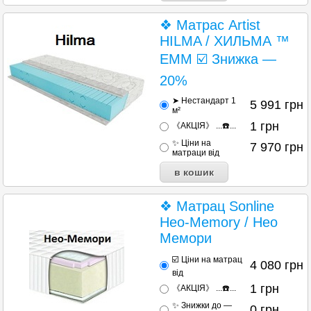
❖ Матрас Artist
HILMA / ХИЛЬМА ™
ЕММ ☑️ Знижка —
20%
➤ Нестандарт 1
5 991
грн
м²
1
грн
《АКЦІЯ》 ...☎️...
✨ Ціни на
7 970
грн
матраци від
❖ Матрац Sonline
Heo-Memory / Нео
Мемори
☑️ Ціни на матрац
4 080
грн
від
1
грн
《АКЦІЯ》 ...☎️...
✨ Знижки до —
0
грн