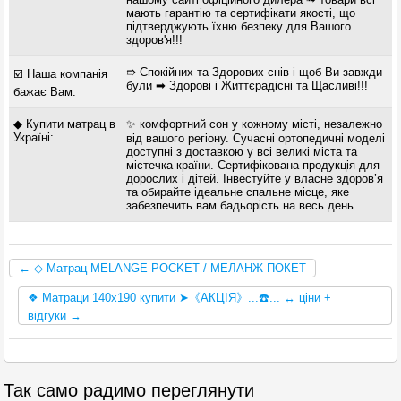
мають гарантію та сертифікати якості, що
підтверджують їхню безпеку для Вашого
здоров'я!!!
➱ Спокійних та Здорових снів і щоб Ви завжди
☑️ Наша компанія
були ➡ Здорові і Життєрадісні та Щасливі!!!
бажає Вам:
◆ Купити матрац в
✨ комфортний сон у кожному місті, незалежно
Україні:
від вашого регіону. Сучасні ортопедичні моделі
доступні з доставкою у всі великі міста та
містечка країни. Сертифікована продукція для
дорослих і дітей. Інвестуйте у власне здоров’я
та обирайте ідеальне спальне місце, яке
забезпечить вам бадьорість на весь день.
← ◇ Матрац MELANGE POCKET / МЕЛАНЖ ПОКЕТ
❖ Матраци 140х190 купити ➤《АКЦІЯ》...☎️... ↔ ціни +
відгуки →
Так само радимо переглянути