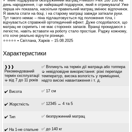
✓ Мені подарували безпружинний матрац Freedom Flex 160*200 на
день народження, і це найкращий подарунок, який я отримувала! Уже
перша ніч показала, наскільки правильний матрац змінює відпочинок.
Я звикла спати на боці, і на старому матраці завжди затікали руки.
Тут такого немає – піна підлаштовується під положення тіла, і
відчувається справжній ортопедичний ефект. Дуже сподобалося, що
матрац не скрипить і не має сторонніх запахів. Вранці прокидаюся з
легкістю, навіть вставати на роботу стало простіше. Раджу кожному,
хто хоче реально відчути різницю.
⭐⭐⭐⭐⭐ • Світлана, Харків – 15.08.2025
Характеристики
❱❱❱
✅ Вплинуть на термін дії матраца або топпера
Рекомендований
➭ невідповідне використання: різкі перепади
термін єксплуатації
температур, висока вологість у приміщенні,
➭ від 7 до 11 років
надто високі навантаження і т. д.
✅ 17 см
✔️ Висота
✅ 12345 ↔ 4 та 5
✔️ Жорсткість
✅ безпружинний матрац
✔️ Тип
✅ до 140 кг
✔️ На 1-не спальне