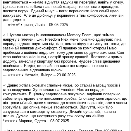
вентилюється – немає відчуття задухи чи перегріву, навіть у спеку.
Донька теж полюбила наш новий матрац і тепер часто приходить
поспати поруч. Єдиний мінус – вага: переносити його самій було
важкувато. Але це дрібниця у порівнянні з тим комфортом, який він
дає щодня.»
--- ⭐⭐⭐⭐* • Ірина, Львів – 05.05.2025
✓ Шукала матрац із наповнювачем Memory Foam, щоб знімав
напругу з плечей і шиї. Freedom Flex мене приємно здивував: піна
справді підлаштовується під тіло, немає відчуття тиску на точки, де
зазвичай виникав дискомфорт. Я працюю за комп’ютером і маю
проблеми з шийним відділом, тому для мене це дуже важливо. Сон
став набагато якіснішим, настрій зранку кращий. Доставили прямо
додому, занесли у квартиру без проблем. Чудове співвідношення
ціна/якість. Радію, що знайшла саме цю модель, і тепер із
задоволенням відпочиваю щоночі.
--- ⭐⭐⭐⭐⭐ • Наталія, Дніпро – 20.06.2025
✓ Давно хотіла оновити спальне місце, бо старий матрац просів і
став незручним. Зупинилася на Freedom Flex за порадою
консультанта. В цілому задоволена покупкою: вирівняв поверхню,
забезпечує правильне положення хребта. Спочатку мені здалося, що
він трохи м’який, адже я звикла до жорсткіших варіантів, але з часом
зрозуміла, що спина менше втомлюється. Відчуття, ніби тіло
занурюється в комфортну хмаринку. Дизайн сучасний, тканина
якісна. Думаю, що наступного разу теж оберу цю лінійку.
*⭐⭐⭐⭐ • Марина, Одеса – 08.07.2025