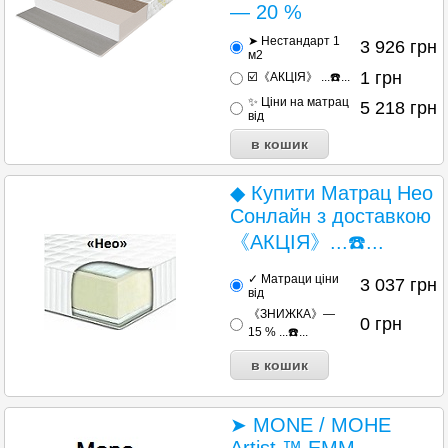
— 20 %
➤ Нестандарт 1
3 926
грн
м2
1
грн
☑️《АКЦІЯ》 ...☎️...
✨ Ціни на матрац
5 218
грн
від
◆ Купити Матрац Нео
Сонлайн з доставкою
《АКЦІЯ》...☎️...
✓ Матраци ціни
3 037
грн
від
《ЗНИЖКА》—
0
грн
15 % ...☎️...
➤ MONE / МОНЕ