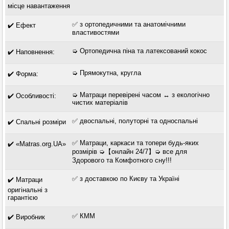
місце навантаження
✅ з ортопедичними та анатомічними
✔️ Ефект
властивостями
➭ Ортопедична піна та латексований кокос
✔️ Наповнення:
➭ Прямокутна, кругла
✔️ Форма:
➭ Матраци перевірені часом ↔ з екологічно
✔️ Особливості:
чистих матеріалів
✅ двоспальні, полуторні та односпальні
✔️ Спальні розміри
✅ Матраци, каркаси та топери будь-яких
✔️ «Matras.org.UA»
розмірів ➭【онлайн 24/7】➭ все для
Здорового та Комфотного сну!!!
✅ з доставкою по Києву та Україні
✔️ Матраци
оригінальні з
гарантією
✅ КММ
✔️ Виробник