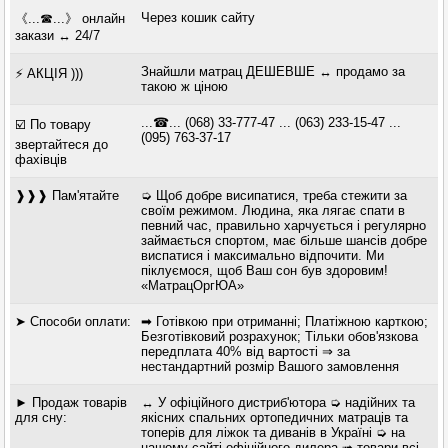
Через кошик сайту
《...☎...》 онлайн
закази ↔ 24/7
Знайшли матрац ДЕШЕВШЕ ↔ продамо за
⚡ АКЦІЯ )))
такою ж ціною
...☎... (068) 33-777-47 ... (063) 233-15-47 ...
☑️ По товару
(095) 763-37-17
звертайтеся до
фахівців
❱❱❱ Пам'ятайте
➭ Щоб добре висипатися, треба стежити за
своїм режимом. Людина, яка лягає спати в
певний час, правильно харчується і регулярно
займається спортом, має більше шансів добре
виспатися і максимально відпочити. Ми
піклуємося, щоб Ваш сон був здоровим!
«МатрацОргЮА»
➤ Способи оплати:
➡ Готівкою при отриманні; Платіжною карткою;
Безготівковий розрахунок; Тільки обов'язкова
передплата 40% від вартості ⇒ за
нестандартний розмір Вашого замовлення
► Продаж товарів
↔ У офіційного дистриб'ютора ➭ надійних та
для сну:
якісних спальних ортопедичних матраців та
топерів для ліжок та диванів в Україні ➭ на
нашому сайті офіційного дилера ➟ товари всі