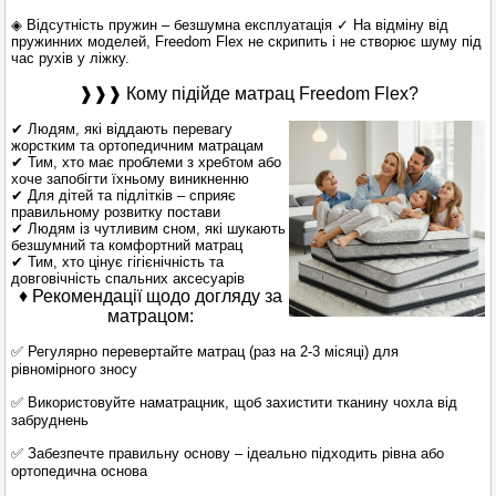
◈ Відсутність пружин – безшумна експлуатація ✓ На відміну від
пружинних моделей, Freedom Flex не скрипить і не створює шуму під
час рухів у ліжку.
❱❱❱ Кому підійде матрац Freedom Flex?
✔ Людям, які віддають перевагу
жорстким та ортопедичним матрацам
✔ Тим, хто має проблеми з хребтом або
хоче запобігти їхньому виникненню
✔ Для дітей та підлітків – сприяє
правильному розвитку постави
✔ Людям із чутливим сном, які шукають
безшумний та комфортний матрац
✔ Тим, хто цінує гігієнічність та
довговічність спальних аксесуарів
♦ Рекомендації щодо догляду за
матрацом:
✅ Регулярно перевертайте матрац (раз на 2-3 місяці) для
рівномірного зносу
✅ Використовуйте наматрацник, щоб захистити тканину чохла від
забруднень
✅ Забезпечте правильну основу – ідеально підходить рівна або
ортопедична основа