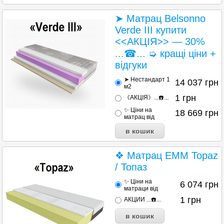
➤ Матрац Belsonno
Verde III купити
<<АКЦІЯ>> — 30%
...☎... ➭ кращі ціни +
відгуки
➤ Нестандарт 1
14 037
грн
м2
1
грн
《АКЦІЯ》...☎️...
✨ Ціни на
18 669
грн
матрац від
❖ Матрац EMM Topaz
/ Топаз
✨ Ціни на
6 074
грн
матраци від
1
грн
АКЦИИ ...☎️...