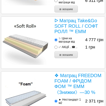
6 311
грн
матраци від
ᐅ Матрац Таke&Go
SOFT ROLL / СОФТ
РОЛЛ ™ ЕММ
✨ Ціни на
4 777
грн
матраци від
1
грн
✅ АКЦІЇ ...☎...
❖ Матрац FREEDOM
FOAM / ФРІДОМ
ФОМ ™ ЕММ
《Знижки》—30 %
► Нестандарт 1
2 371
грн
м2