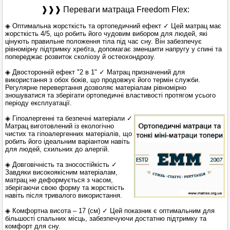
❱❱❱ Переваги матраца Freedom Flex:
◈ Оптимальна жорсткість та ортопедичний ефект ✓ Цей матрац має
жорсткість 4/5, що робить його чудовим вибором для людей, які
цінують правильне положення тіла під час сну. Він забезпечує
рівномірну підтримку хребта, допомагає зменшити напругу у спині та
попереджає розвиток сколіозу й остеохондрозу.
◈ Двосторонній ефект "2 в 1" ✓ Матрац призначений для
використання з обох боків, що продовжує його термін служби.
Регулярне перевертання дозволяє матеріалам рівномірно
зношуватися та зберігати ортопедичні властивості протягом усього
періоду експлуатації.
◈ Гіпоалергенні та безпечні матеріали ✓
Матрац виготовлений із екологічно
чистих та гіпоалергенних матеріалів, що
робить його ідеальним варіантом навіть
для людей, схильних до алергій.
◈ Довговічність та зносостійкість ✓
Завдяки високоякісним матеріалам,
матрац не деформується з часом,
зберігаючи свою форму та жорсткість
навіть після тривалого використання.
◈ Комфортна висота – 17 (см) ✓ Цей показник є оптимальним для
більшості спальних місць, забезпечуючи достатню підтримку та
комфорт для сну.