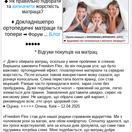
◆
Як правильно підібрати
та
визначити
жорсткість
матраца?
♦ Докладнішепро
ортопедичні матраци та
топери
Блог
➡ Форум ...
◆
◆
◆◆◆
* Відгуки
покупців
на матрац
✓ Довго обирала матрац, оскільки у мене проблеми зі спиною.
Вирішила замовити Freedom Flex, бо він поєднав усе, що було
важливо: ортопедичний ефект, гіпоалергенні матеріали та середню
жорсткість. Після кількох тижнів використання можу сказати, що
різниця колосальна. Спина перестала боліти вранці, сон став
міцніший. Раніше часто прокидалася вночі, зараз сплю без
пробуджень. Дуже подобається чохол – приємний на дотик, легко
знімається для прання. Замовлення доставили швидко, сервіс на
високому рівні. Не шкодую, що обрала саме цей варіант, і
рекомендую всім, хто цінує здоровий сон.
♥ Оцінка: ⭐⭐⭐⭐⭐ Олена, Київ – 12.04.2025
«Freedom Flex став для нашої родини справжнім відкриттям. Ми з
чоловіком різні за вагою, але обом комфортно. Спочатку здалося, що
він трохи жорсткуватий, але за кілька днів зрозуміла, що саме така
підтримка потрібна спині. Мені подобається, що матрац добре