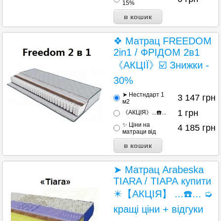
15%
❖ Матрац FREEDOM
2in1 / ФРІДОМ 2в1
《АКЦІЇ》☑️ Знижки -
30%
➤ Нестндарт 1
3 147
грн
м2
1
грн
《АКЦІЯ》...☎️...
✨ Ціни на
4 185
грн
матраци від
➤ Матрац Arabeska
TIARA / ТІАРА купити
✴️【АКЦІЯ】 ...☎️... ➭
кращі ціни + відгуки