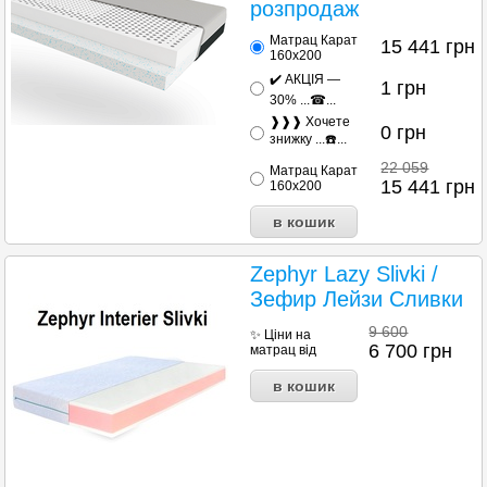
розпродаж
Матрац Карат
15 441
грн
160x200
✔️ АКЦІЯ —
1
грн
30% ...☎...
❱❱❱ Хочете
0
грн
знижку ...☎️...
22 059
Матрац Карат
15 441
грн
160x200
Zephyr Lazy Slivki /
Зефир Лейзи Сливки
9 600
✨ Ціни на
6 700
грн
матрац від