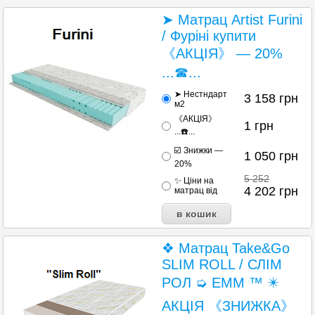
➤ Матрац Artist Furini
/ Фуріні купити
《АКЦІЯ》 — 20%
...☎...
➤ Нестндарт
3 158
грн
м2
《АКЦІЯ》
1
грн
...☎️...
☑️ Знижки —
1 050
грн
20%
5 252
✨ Ціни на
4 202
грн
матрац від
❖ Матрац Take&Go
SLIM ROLL / СЛІМ
РОЛ ➭ EMM ™ ✴️
АКЦІЯ 《ЗНИЖКА》