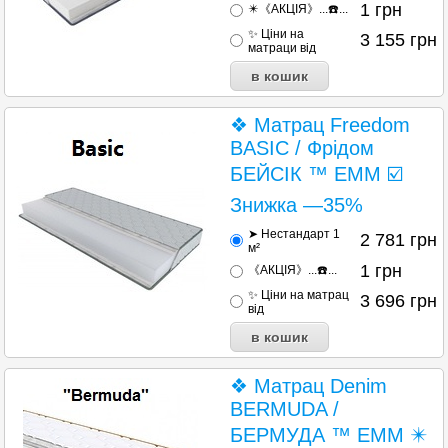
1
грн
✴️《АКЦІЯ》...☎️...
✨ Ціни на
3 155
грн
матраци від
❖ Матрац Freedom
BASIC / Фрідом
БЕЙСІК ™ EMM ☑️
Знижка —35%
➤ Нестандарт 1
2 781
грн
м²
1
грн
《АКЦІЯ》...☎️...
✨ Ціни на матрац
3 696
грн
від
❖ Матрац Denim
BERMUDA /
БЕРМУДА ™ ЕММ ✴️