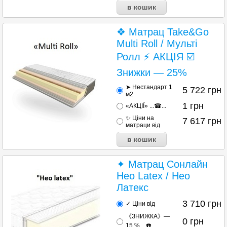
❖ Матрац Take&Go
Multi Roll / Мульті
Ролл ⚡ АКЦІЯ ☑️
Знижки — 25%
➤ Нестандарт 1
5 722
грн
м2
1
грн
«АКЦІЇ» ...☎...
✨ Ціни на
7 617
грн
матраци від
✦ Матрац Сонлайн
Нео Latex / Нео
Латекс
3 710
грн
✓ Ціни від
《ЗНИЖКА》—
0
грн
15 % ...☎️...