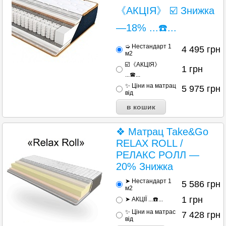
《АКЦІЯ》 ☑️ Знижка
—18% ...☎️...
➭ Нестандарт 1
4 495
грн
м2
☑️《АКЦІЯ》
1
грн
...☎...
✨ Ціни на матрац
5 975
грн
від
❖ Матрац Таke&Go
RELAX ROLL /
РЕЛАКС РОЛЛ —
20% Знижка
➤ Нестандарт 1
5 586
грн
м2
1
грн
➤ АКЦІЇ ...☎️...
✨ Ціни на матраc
7 428
грн
від