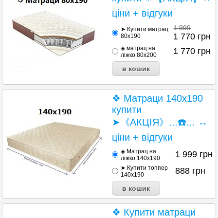
ціни + відгуки
1 999
➤ Купити матрац
1 770
грн
80х190
◈ матрац на
1 770
грн
ліжко 80х200
❖ Матраци 140х190
купити
➤《АКЦІЯ》...☎️... ↔
ціни + відгуки
◈ Матрац на
1 999
грн
ліжко 140x190
➤ Купити топпер
888
грн
140x190
❖ Купити матраци