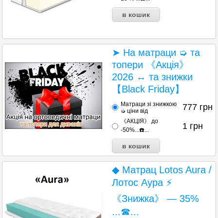
➤ На матраци ➭ та
топери 《Акція》
2026 ↔ та знижки
【Black Friday】
Матраци зі знижкою
777
грн
➭ ціни від
《АКЦІЯ》 до
1
грн
-50%...☎️...
◆ Матрац Lotos Aura /
Лотос Аура ⚡
《Знижка》 — 35%
...☎...