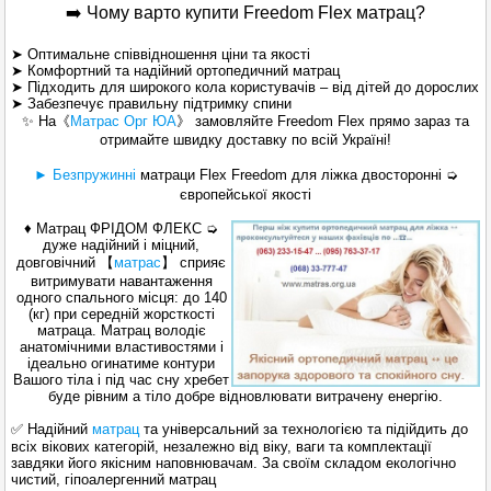
➡️ Чому варто купити Freedom Flex матрац?
➤ Оптимальне співвідношення ціни та якості
➤ Комфортний та надійний ортопедичний матрац
➤ Підходить для широкого кола користувачів – від дітей до дорослих
➤ Забезпечує правильну підтримку спини
✨ На《
Матрас Орг ЮА
》 замовляйте Freedom Flex прямо зараз та
отримайте швидку доставку по всій Україні!
► Безпружинні
матраци
Flex Freedom для ліжка двосторонні ➭
європейської якості
♦ Матрац ФРІДОМ ФЛЕКС ➭
дуже надійний і міцний,
довговічний
【
матрас
】
сприяє
витримувати навантаження
одного спального місця: до 140
(кг) при середній жорсткості
матраца. Матрац володіє
анатомічними властивостями і
ідеально огинатиме контури
Вашого тіла і під час сну хребет
буде рівним а тіло добре відновлювати витрачену енергію.
✅ Надійний
матрац
та універсальний за технологією та підійдить до
всіх вікових категорій, незалежно від віку, ваги та комплектації
завдяки його якісним наповнювачам. За своїм складом екологічно
чистий, гіпоалергенний матрац