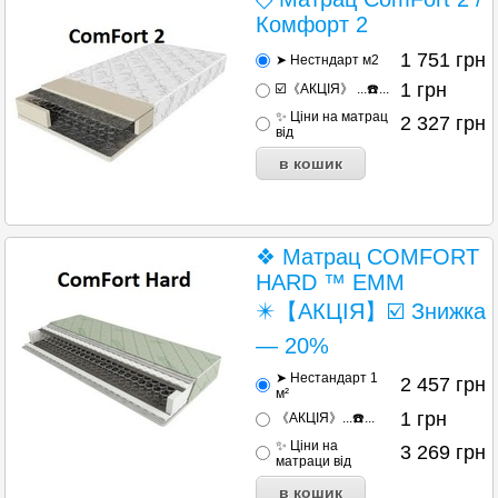
Комфорт 2
1 751
грн
➤ Нестндарт м2
1
грн
☑️《АКЦІЯ》 ...☎️...
✨ Ціни на матрац
2 327
грн
від
❖ Матрац COMFORT
HARD ™ EMM
✴️【АКЦІЯ】☑️ Знижка
— 20%
➤ Нестандарт 1
2 457
грн
м²
1
грн
《АКЦІЯ》...☎️...
✨ Ціни на
3 269
грн
матраци від