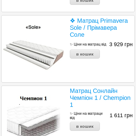
❖ Матрац Primavera
Sole / Прімавера
Соле
3 929
грн
✨ Ціни на матрац від
Матрац Сонлайн
Чемпіон 1 / Chempion
1
✨ Ціни на матраци
1 611
грн
від