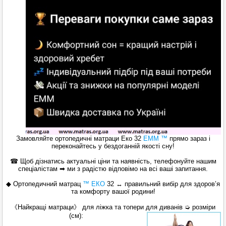
Замовляйте ортопедичні матраци Еко 32
ЕММ
™
прямо зараз і
переконайтесь у бездоганній якості сну!
☎ Щоб дізнатись актуальні ціни та наявність, телефонуйте нашим
спеціалістам ➡ ми з радістю відповімо на всі ваші запитання.
◆ Ортопедичний матрац
™ ЕКО
32 ↔ правильний вибір для здоров’я
та комфорту вашої родини!
《Найкращі матраци》 для ліжка та топери для диванів ➭ розміри
(см):