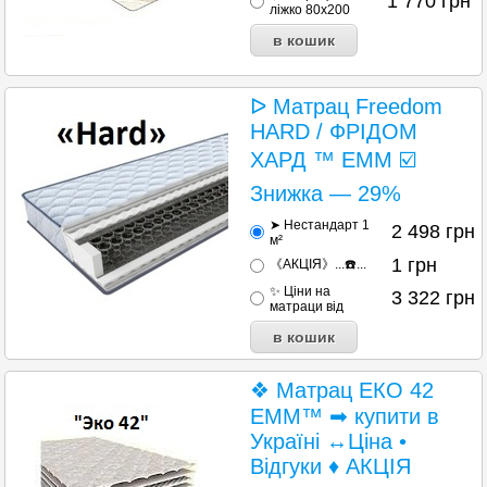
1 770
грн
ліжко 80х200
ᐅ Матрац Freedom
HARD / ФРІДОМ
ХАРД ™ EMM ☑️
Знижка — 29%
➤ Нестандарт 1
2 498
грн
м²
1
грн
《АКЦІЯ》...☎️...
✨ Ціни на
3 322
грн
матраци від
❖ Матрац ЕКО 42
EMM™ ➡ купити в
Україні ↔Ціна •
Відгуки ♦ АКЦІЯ