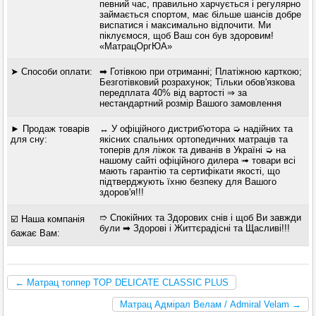
певний час, правильно харчується і регулярно
займається спортом, має більше шансів добре
виспатися і максимально відпочити. Ми
піклуємося, щоб Ваш сон був здоровим!
«МатрацОргЮА»
➤ Способи оплати:
➡ Готівкою при отриманні; Платіжною карткою;
Безготівковий розрахунок; Тільки обов'язкова
передплата 40% від вартості ⇒ за
нестандартний розмір Вашого замовлення
► Продаж товарів
↔ У офіційного дистриб'ютора ➭ надійних та
для сну:
якісних спальних ортопедичних матраців та
топерів для ліжок та диванів в Україні ➭ на
нашому сайті офіційного дилера ➟ товари всі
мають гарантію та сертифікати якості, що
підтверджують їхню безпеку для Вашого
здоров'я!!!
➱ Спокійних та Здорових снів і щоб Ви завжди
☑️ Наша компанія
були ➡ Здорові і Життєрадісні та Щасливі!!!
бажає Вам:
← Матрац топпер TOP DELICATE CLASSIC PLUS
Матрац Адмірал Велам / Admiral Velam →