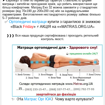
➤ Євроборт із піни по периметру гарантує стабільність форми
матраца і запобігає просіданню країв, що робить використання ще
більш комфортним. Матрац Еко 32 можна замовити у стандартних
розмірах (від 70х190 до 200х200 см) або за індивідуальними
параметрами. Виготовлення нестандартного розміру займає близько
5–7 робочих днів.
✅
Ортопедичні матраци
купити з гарантиєю зі знижкою
«Black
Friday
» ⚡ АКЦІЯ на ««MATRAS.ORG.UA
»
❱❱❱ Вся наша продукція сертифікована і проходить ретельний
контроль якості.
✨《На
Матрас Орг ЮА
》Чому варто купувати?