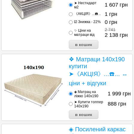
➤ Нестндарт
1 607
грн
м2
1
грн
《АКЦІЯ》...☎️...
0
грн
☑️ Знижка - 22%
2 741
✨ Ціни на
2 138
грн
матраци від
❖ Матраци 140х190
купити
➤《АКЦІЯ》...☎️... ↔
ціни + відгуки
◈ Матрац на
1 999
грн
ліжко 140x190
➤ Купити топпер
888
грн
140x190
◈ Посилений каркас