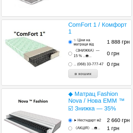
ComFort 1 / Комфорт
1
✨ Ціни на
1 888
грн
матраци від
《ЗНИЖКА》—
0
грн
15 % ...☎️...
0
грн
... (068) 33-777-47
◆ Матрац Fashion
Nova / Нова EMM ™
☑️ Знижка — 35%
2 660
грн
➤ Нестндарт м2
1
грн
《АКЦІЯ》...☎️...