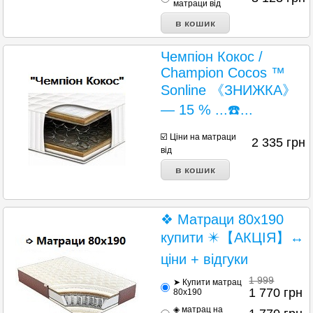
матраци від
Чемпіон Кокос /
Champion Cocos ™
Sonline 《ЗНИЖКА》
— 15 % ...☎️...
☑️ Ціни на матраци
2 335
грн
від
❖ Матраци 80х190
купити ✴️【АКЦІЯ】↔
ціни + відгуки
1 999
➤ Купити матрац
1 770
грн
80х190
◈ матрац на