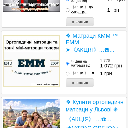
➭ ціни від
《АКЦІЯ》 до
1
грн
-50%...☎️...
❖ Матраци КММ ™
EMM
➤《АКЦІЯ》...☎️...
1 778
✨ Ціни на
1 072
грн
матраци від
1
грн
《АКЦІЯ》 ...☎️...
❖ Купити ортопедичні
матраци у Львові ✴️
《АКЦІЯ》 ...☎️...
«МАТРАС ОРГ ЮА»