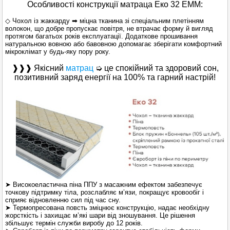
Особливості конструкції матраца Еко 32 EMM:
◇ Чохол із жаккарду ➡ міцна тканина зі спеціальним плетінням
волокон, що добре пропускає повітря, не втрачає форму й вигляд
протягом багатьох років експлуатації. Додаткове прошивання
натуральною вовною або бавовною допомагає зберігати комфортний
мікроклімат у будь-яку пору року.
❱❱❱ Якісний
матрац
➭ це спокійний та здоровий сон,
позитивний заряд енергії на 100% та гарний настрій!
➤ Високоеластична піна ППУ з масажним ефектом забезпечує
точкову підтримку тіла, розслабляє м’язи, покращує кровообіг і
сприяє відновленню сил під час сну.
➤ Термопресована повсть зміцнює конструкцію, надає необхідну
жорсткість і захищає м’які шари від зношування. Це рішення
збільшує термін служби виробу до 12 років.