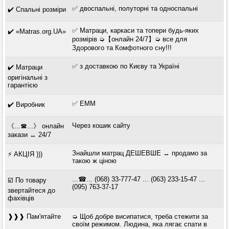
✅ двоспальні, полуторні та односпальні
✔️ Спальні розміри
✅ Матраци, каркаси та топери будь-яких
✔️ «Matras.org.UA»
розмірів ➭【онлайн 24/7】➭ все для
Здорового та Комфотного сну!!!
✅ з доставкою по Києву та Україні
✔️ Матраци
оригінальні з
гарантією
✅ ЕММ
✔️ Виробник
Через кошик сайту
《...☎...》 онлайн
закази ↔ 24/7
Знайшли матрац ДЕШЕВШЕ ↔ продамо за
⚡ АКЦІЯ )))
такою ж ціною
...☎... (068) 33-777-47 ... (063) 233-15-47 ...
☑️ По товару
(095) 763-37-17
звертайтеся до
фахівців
❱❱❱ Пам'ятайте
➭ Щоб добре висипатися, треба стежити за
своїм режимом. Людина, яка лягає спати в