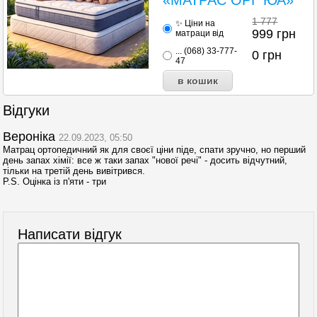
1 777
✨ Ціни на
999
грн
матраци від
... (068) 33-777-
0
грн
47
Відгуки
Вероніка
22.09.2023, 05:50
Матрац ортопедичний як для своєї ціни піде, спати зручно, но перший
день запах хімії: все ж таки запах "нової речі" - досить відчутний,
тільки на третій день вивітрився.
P.S. Оцінка із п'яти - три
Написати відгук