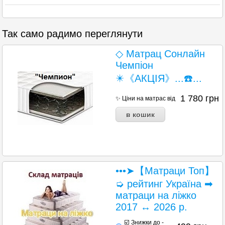
Так само радимо переглянути
◇ Матрац Сонлайн
Чемпіон
✴️《АКЦІЯ》...☎️...
1 780
грн
✨ Ціни на матрас від
•••➤【Матраци Топ】
➭ рейтинг Україна ➡
матраци на ліжко
2017 ↔ 2026 р.
☑️ Знижки до -