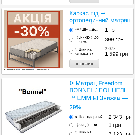
Каркас під ➡
ортопедичний матрац
1
грн
«АКЦІЇ» ...☎️...
《Знижки》до
399
грн
— 50%
2 078
✨ Ціни на
1 599
грн
каркаси від
ᐅ Матрац Freedom
BONNEL / БОННЕЛЬ
™ ЕММ ☑️ Знижка —
29%
2 343
грн
➤ Нестндарт м2
1
грн
《АКЦІЇ》...☎...
✨ Ціни на
3 123
грн