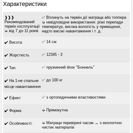
Характеристики
❱❱❱
✅ Вплинуть на термін дії матраца або топпера
Рекомендований
➭ невідповідне використання: різкі перепади
термін єксплуатації
температур, висока вологість у приміщенні,
➭ від 7 до 11 років
надто високі навантаження і т. д.
✅ 14 см
✔️ Висота
✅ 12345 - 3
✔️ Жорсткість
✅ пружинний блок "Боннель"
✔️ Тип
✅ до 100 кг
✔️ На 1-не спальне
місце навантаження
✅ з ортопедичними властивостями
✔️ Ефект
➭ Прямокутна
✔️ Форма:
➭ Матраци перевірені часом ↔ з екологічно
✔️ Особливості:
чистих матеріалів