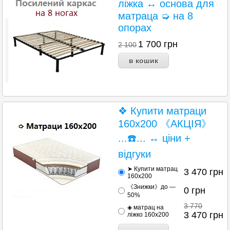
ліжка ↔ основа для
матраца ➭ на 8
опорах
1 700
грн
2 100
❖ Купити матраци
160х200 《АКЦІЯ》
...☎️... ↔ ціни +
відгуки
➤ Купити матрац
3 470
грн
160х200
《Знижки》до —
0
грн
50%
3 770
◈ матрац на
3 470
грн
ліжко 160х200