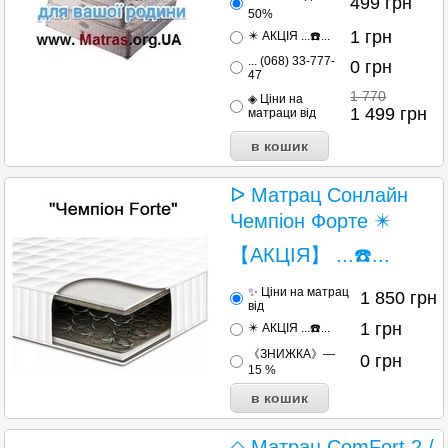
499
грн
50%
1
грн
✴️ АКЦІЯ ...☎️...
... (068) 33-777-
0
грн
47
1 770
◈ Ціни на
1 499
грн
матраци від
ᐅ Матрац Сонлайн
Чемпіон Форте ✴️
【АКЦІЯ】 ...☎️...
✨ Ціни на матрац
1 850
грн
від
1
грн
✴️ АКЦІЯ ...☎️...
《ЗНИЖКА》—
0
грн
15 %
◇ Матрац ComFort 2 /