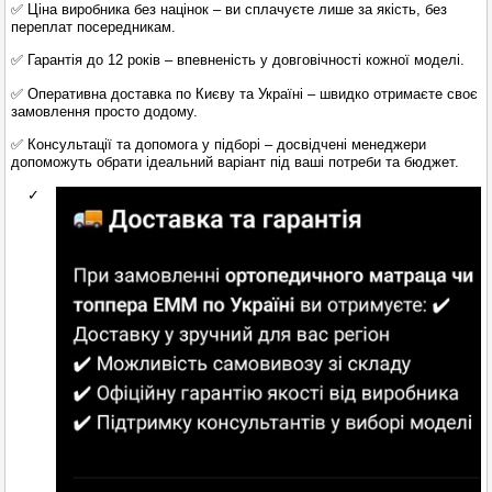
✅ Ціна виробника без націнок – ви сплачуєте лише за якість, без
переплат посередникам.
✅ Гарантія до 12 років – впевненість у довговічності кожної моделі.
✅ Оперативна доставка по Києву та Україні – швидко отримаєте своє
замовлення просто додому.
✅ Консультації та допомога у підборі – досвідчені менеджери
допоможуть обрати ідеальний варіант під ваші потреби та бюджет.
✓