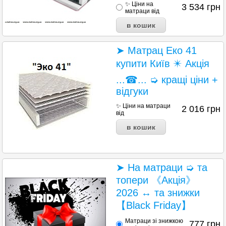
✨ Ціни на
3 534
грн
матраци від
➤ Матрац Еко 41
купити Київ ✴️ Акція
...☎... ➭ кращі ціни +
відгуки
✨ Ціни на матраци
2 016
грн
від
➤ На матраци ➭ та
топери 《Акція》
2026 ↔ та знижки
【Black Friday】
Матраци зі знижкою
777
грн