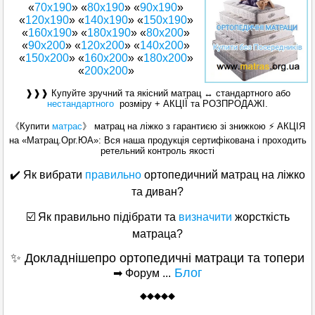
«
70х190
» «
80х190
» «
90х190
»
«
120x190
» «
140х190
» «
150x190
»
«
160x190
» «
180x190
» «
80x200
»
«
90x200
» «
120x200
» «
140x200
»
«
150x200
» «
160х200
» «
180х200
»
«
200x200
»
❱❱❱ Купуйте зручний та якісний матрац ↔ стандартного або
нестандартного
розміру + АКЦІЇ та РОЗПРОДАЖІ.
《Купити
матрас
》 матрац на ліжко з гарантиєю зі знижкою ⚡ АКЦІЯ
на «Матрац.Орг.ЮА»: Вся наша продукція сертифікована і проходить
ретельний контроль якості
✔️ Як вибрати
правильно
ортопедичний матрац на ліжко
та диван?
☑️ Як правильно підібрати та
визначити
жорсткість
матраца?
✨ Докладнішепро ортопедичні матраци та топери
Блог
➡ Форум ...
◆
◆
◆◆◆