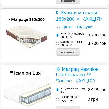
ᐅ Купити матраци
180х200 ✴️《АКЦІЯ》
↔ ціни + відгуки
➤ Купити матрац
3 700
грн
180х200
матрац на ліжко
3 700
грн
180х200
❖ Матрац Чемпіон
Lux Сонлайн ™
Sonline 《АКЦІЯ》
✓ Ціни на матрац
2 915
грн
від
《ЗНИЖКА》—
0
грн
15 % ...☎️...