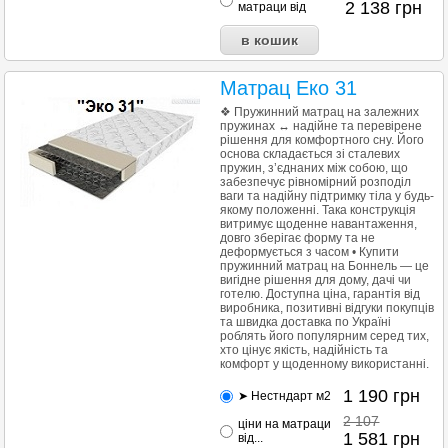
2 138
грн
матраци від
Матрац Еко 31
❖ Пружинний матрац на залежних
пружинах ↔ надійне та перевірене
рішення для комфортного сну. Його
основа складається зі сталевих
пружин, з’єднаних між собою, що
забезпечує рівномірний розподіл
ваги та надійну підтримку тіла у будь-
якому положенні. Така конструкція
витримує щоденне навантаження,
довго зберігає форму та не
деформується з часом • Купити
пружинний матрац на Боннель — це
вигідне рішення для дому, дачі чи
готелю. Доступна ціна, гарантія від
виробника, позитивні відгуки покупців
та швидка доставка по Україні
роблять його популярним серед тих,
хто цінує якість, надійність та
комфорт у щоденному використанні.
1 190
грн
➤ Нестндарт м2
2 107
ціни на матраци
1 581
грн
від...