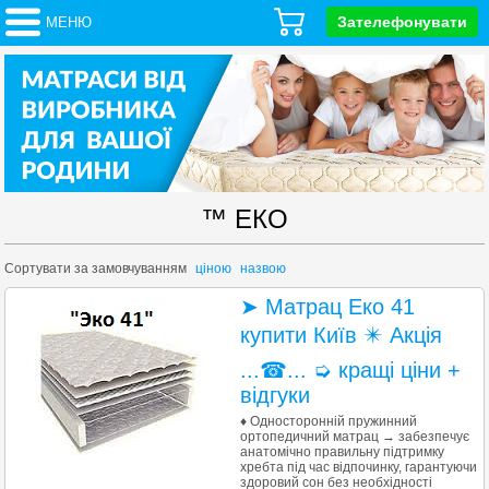
Зателефонувати
МЕНЮ
™ ЕКО
Сортувати за
замовчуванням
ціною
назвою
➤ Матрац Еко 41
купити Київ ✴️ Акція
...☎... ➭ кращі ціни +
відгуки
♦ Односторонній пружинний
ортопедичний матрац → забезпечує
анатомічно правильну підтримку
хребта під час відпочинку, гарантуючи
здоровий сон без необхідності