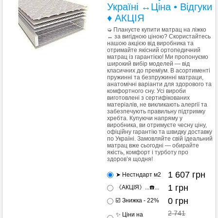
Україні ↔Ціна • Відгуки
♦ АКЦІЯ
➭ Плануєте купити матрац на ліжко
↔ за вигідною ціною? Скористайтесь
нашою акцією від виробника та
отримайте якісний ортопедичний
матрац із гарантією! Ми пропонуємо
широкий вибір моделей — від
класичних до преміум. В асортименті
пружинні та безпружинні матраци,
анатомічні варіанти для здорового та
комфортного сну. Усі вироби
виготовлені з сертифікованих
матеріалів, не викликають алергії та
забезпечують правильну підтримку
хребта. Купуючи напряму у
виробника, ви отримуєте чесну ціну,
офіційну гарантію та швидку доставку
по Україні. Замовляйте свій ідеальний
матрац вже сьогодні — обирайте
якість, комфорт і турботу про
здоров’я щодня!
1 607
грн
➤ Нестндарт м2
1
грн
《АКЦІЯ》...☎️...
0
грн
☑️ Знижка - 22%
2 741
✨ Ціни на