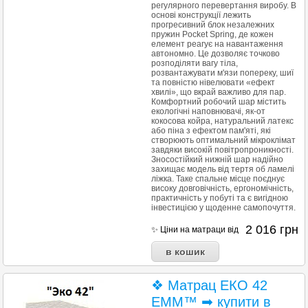
регулярного перевертання виробу. В
основі конструкції лежить
прогресивний блок незалежних
пружин Pocket Spring, де кожен
елемент реагує на навантаження
автономно. Це дозволяє точково
розподіляти вагу тіла,
розвантажувати м'язи попереку, шиї
та повністю нівелювати «ефект
хвилі», що вкрай важливо для пар.
Комфортний робочий шар містить
екологічні наповнювачі, як-от
кокосова койра, натуральний латекс
або піна з ефектом пам'яті, які
створюють оптимальний мікроклімат
завдяки високій повітропроникності.
Зносостійкий нижній шар надійно
захищає модель від тертя об ламелі
ліжка. Таке спальне місце поєднує
високу довговічність, ергономічність,
практичність у побуті та є вигідною
інвестицією у щоденне самопочуття.
2 016
грн
✨ Ціни на матраци від
❖ Матрац ЕКО 42
EMM™ ➡ купити в