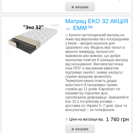
Матрац ЕКО 32 АКЦІЯ
↔ EMM™
◇ Купити ортопедичний матрац на
ліжко від виробника без посередників
у Києві – вигідне рішення для
здорового сну. Модель має чохол із
міцного жаккарду, прошитого
бавовною або вовною, що добре
пропускає повітря й захищає матрац
від зношування. Високоеластична
піна ППУ із масажним ефектом
підтримує хребет, знімає напругу і
сприяє кращому кровообігу.
Термопресована повсть додає
жорсткості й продовжує термін
служби до 12 років. Євроборт по
периметру підсилює краї,
запобігаючи деформації. Замовляйте
Еко 32 у потрібному розмірі –
доставка по Україні 5–7 днів. Ціни та
консультації – за телефоном.
1 760
грн
✨ Ціни на матраци від