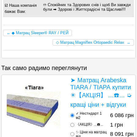
➱ Спокійних та Здорових снів і щоб Ви завжди
☑️ Наша компанія
були ➡ Здорові і Життєрадісні та Щасливі!!!
бажає Вам:
← ◆ Матрац Sleeper® RAY / РЕЙ
◇ Матрац Magniflex Ortopaedic Relax →
Так само радимо переглянути
➤ Матрац Arabeska
TIARA / ТІАРА купити
✴️【АКЦІЯ】 ...☎️... ➭
кращі ціни + відгуки
✓ Нестндарт 1
6 086
грн
м2
1
грн
《АКЦІЯ》...☎️...
✨ Ціни на матрац
8 091
грн
від