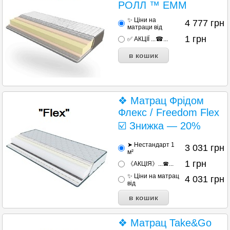
РОЛЛ ™ ЕММ
✨ Ціни на
4 777
грн
матраци від
1
грн
✅ АКЦІЇ ...☎...
❖ Матрац Фрідом
Флекс / Freedom Flex
☑️ Знижка — 20%
➤ Нестандарт 1
3 031
грн
м²
1
грн
《АКЦІЯ》...☎...
✨ Ціни на матрац
4 031
грн
від
❖ Матрац Take&Go