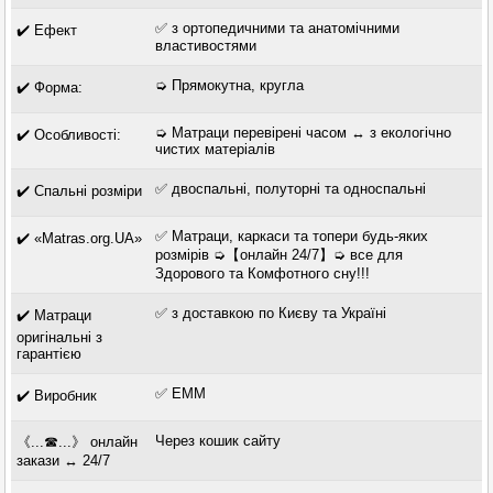
✅ з ортопедичними та анатомічними
✔️ Ефект
властивостями
➭ Прямокутна, кругла
✔️ Форма:
➭ Матраци перевірені часом ↔ з екологічно
✔️ Особливості:
чистих матеріалів
✅ двоспальні, полуторні та односпальні
✔️ Спальні розміри
✅ Матраци, каркаси та топери будь-яких
✔️ «Matras.org.UA»
розмірів ➭【онлайн 24/7】➭ все для
Здорового та Комфотного сну!!!
✅ з доставкою по Києву та Україні
✔️ Матраци
оригінальні з
гарантією
✅ ЕММ
✔️ Виробник
Через кошик сайту
《...☎...》 онлайн
закази ↔ 24/7