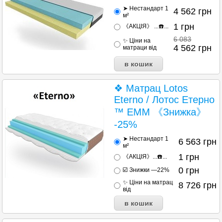
➤ Нестандарт 1
4 562
грн
м²
1
грн
《АКЦІЯ》 ...☎️...
6 083
✨ Ціни на
4 562
грн
матраци від
❖ Матрац Lotos
Eterno / Лотос Етерно
™ ЕММ 《Знижка》
-25%
➤ Нестандарт 1
6 563
грн
м²
1
грн
《АКЦІЯ》...☎️...
0
грн
☑️ Знижки —22%
✨ Ціни на матрац
8 726
грн
від