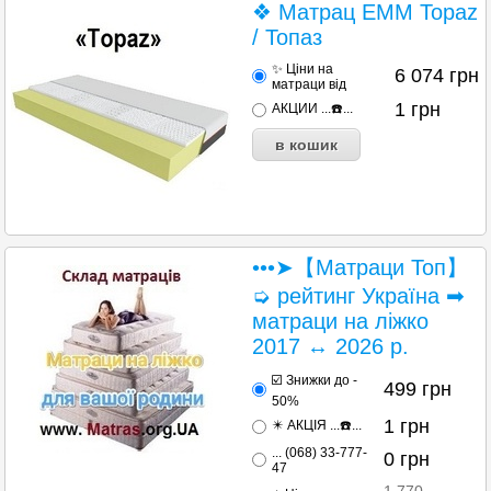
❖ Матрац EMM Topaz
/ Топаз
✨ Ціни на
6 074
грн
матраци від
1
грн
АКЦИИ ...☎️...
•••➤【Матраци Топ】
➭ рейтинг Україна ➡
матраци на ліжко
2017 ↔ 2026 р.
☑️ Знижки до -
499
грн
50%
1
грн
✴️ АКЦІЯ ...☎️...
... (068) 33-777-
0
грн
47
1 770