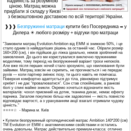
надійність за розумною
ціною. Матрац можна
придбати зі складу у Києві
з безкоштовною доставкою по всій території України.
❱❱❱
Безпружинні матраци
купити без Посередника
у
➡
Дилера ✴️ любого розміру + відгуки про матраци
"Замовили матрац Evolution Ambition від EMM зі знижкою 50%, і це
стало одним із найвдаліших рішень за останній час. Обрали розмір
160×200 (см), і він підійшов до ліжка ідеально, немов зроблений на
замовлення. До цього ми користувалися виключно пружинними
моделями, тому перехід на безпружинний варіант трохи непокоїв.
Але вже після перших ночей стало зрозуміло, що хвилювання були
зайвими. Матрац зовсім не скрипить, не прогинається і не передає
рухів — коли партнер змінює позу, ти цього навіть не помічаєш.
Поверхня комфортно адаптується до тіла, рівномірно підтримує
хребет і не дає “провалюватися”. Сон став спокійнішим, а ранкові
болі у спині майже зникли. Окремо хочеться відзначити якість
матеріалів: чохол приємний на дотик, тканина дихає, немає ефекту
парника. Загалом покупкою більш ніж задоволені — якість повністю
відповідає вартості, а з урахуванням акції взагалі отримали чудову
цінність."
⭐️⭐️⭐️⭐️☆ - Марина м. Київ
• Купили безпружинный ортопедический матрас Ambition 140*200 (см)
ТМ Evolution от ЕММ с анатомическими свойствами и остались
очень довольны. Матрас действительно премиум-класса: отлично