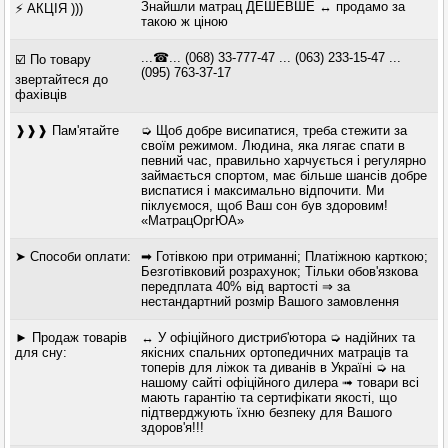
Знайшли матрац ДЕШЕВШЕ ↔ продамо за
⚡ АКЦІЯ )))
такою ж ціною
...☎... (068) 33-777-47 ... (063) 233-15-47 ...
☑️ По товару
(095) 763-37-17
звертайтеся до
фахівців
❱❱❱ Пам'ятайте
➭ Щоб добре висипатися, треба стежити за
своїм режимом. Людина, яка лягає спати в
певний час, правильно харчується і регулярно
займається спортом, має більше шансів добре
виспатися і максимально відпочити. Ми
піклуємося, щоб Ваш сон був здоровим!
«МатрацОргЮА»
➤ Способи оплати:
➡ Готівкою при отриманні; Платіжною карткою;
Безготівковий розрахунок; Тільки обов'язкова
передплата 40% від вартості ⇒ за
нестандартний розмір Вашого замовлення
► Продаж товарів
↔ У офіційного дистриб'ютора ➭ надійних та
для сну:
якісних спальних ортопедичних матраців та
топерів для ліжок та диванів в Україні ➭ на
нашому сайті офіційного дилера ➟ товари всі
мають гарантію та сертифікати якості, що
підтверджують їхню безпеку для Вашого
здоров'я!!!