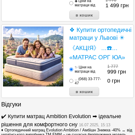
◈ Ціни на
1 499
грн
матраци від
❖ Купити ортопедичні
матраци у Львові ✴️
《АКЦІЯ》 ...☎️...
«МАТРАС ОРГ ЮА»
1 777
✨ Ціни на
999
грн
матраци від
... (068) 33-777-
0
грн
47
Відгуки
✔️ Купити матрац Ambition Evolution ➡ ідеальне
рішення для комфортного сну
16.07.2025, 15:13
♦ Ортопедичний матрац Evolution Ambition / Амбішн Знижка -40% ↔ від
українського виробника ТМ ЕММ – це сучасна безпружинна модель,