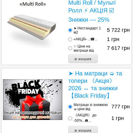
Multi Roll / Мульті
Ролл ⚡ АКЦІЯ ☑️
Знижки — 25%
➤ Нестандарт 1
5 722
грн
м2
1
грн
«АКЦІЇ» ...☎...
✨ Ціни на
7 617
грн
матраци від
➤ На матраци ➭ та
топери 《Акція》
2026 ↔ та знижки
【Black Friday】
Матраци зі знижкою
777
грн
➭ ціни від
《АКЦІЯ》 до
1
грн
-50%...☎️...