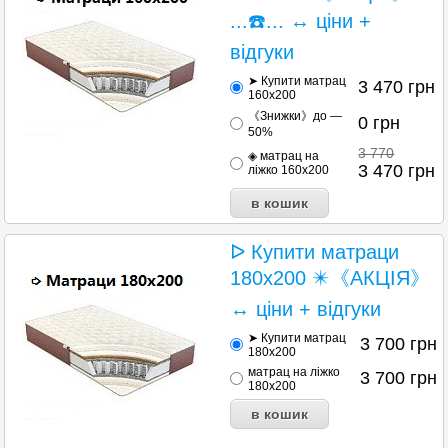
...☎️... ↔ ціни +
відгуки
➤ Купити матрац
3 470
грн
160х200
《Знижки》до —
0
грн
50%
3 770
◈ матрац на
3 470
грн
ліжко 160х200
ᐅ Купити матраци
180х200 ✴️《АКЦІЯ》
↔ ціни + відгуки
➤ Купити матрац
3 700
грн
180х200
матрац на ліжко
3 700
грн
180х200