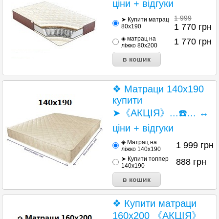
ціни + відгуки
1 999
➤ Купити матрац
1 770
грн
80х190
◈ матрац на
1 770
грн
ліжко 80х200
❖ Матраци 140х190
купити
➤《АКЦІЯ》...☎️... ↔
ціни + відгуки
◈ Матрац на
1 999
грн
ліжко 140x190
➤ Купити топпер
888
грн
140x190
❖ Купити матраци
160х200 《АКЦІЯ》