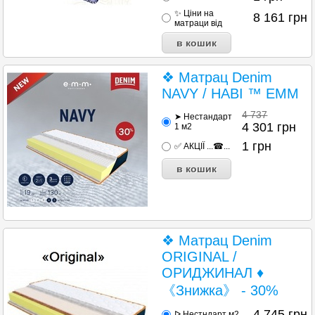
✨ Ціни на
8 161
грн
матраци від
❖ Матрац Denim
NAVY / НАВІ ™ EMM
4 737
➤ Нестандарт
4 301
грн
1 м2
1
грн
✅ АКЦІЇ ...☎...
❖ Матрац Denim
ORIGINAL /
ОРИДЖИНАЛ ♦
《Знижка》 - 30%
4 745
грн
ᐅ Нестндарт м2