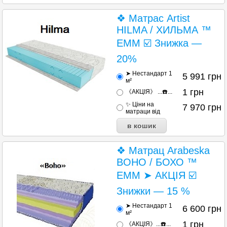
❖ Матрас Artist
HILMA / ХИЛЬМА ™
ЕММ ☑️ Знижка —
20%
➤ Нестандарт 1
5 991
грн
м²
1
грн
《АКЦІЯ》 ...☎️...
✨ Ціни на
7 970
грн
матраци від
❖ Матрац Arabeska
BOHO / БОХО ™
ЕММ ➤ АКЦІЯ ☑️
Знижки — 15 %
➤ Нестандарт 1
6 600
грн
м²
1
грн
《АКЦІЯ》...☎️...