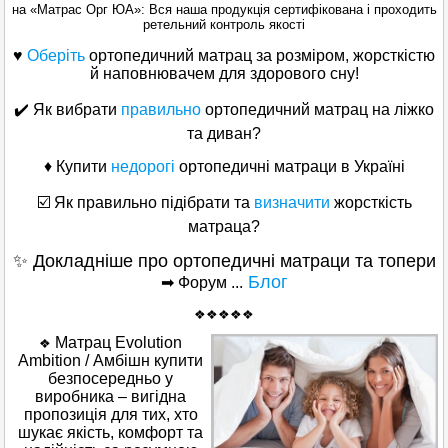
на «Матраc Орг ЮА»: Вся наша продукція сертифікована і проходить
ретельний контроль якості
♥
Оберіть
ортопедичний матрац за розміром, жорсткістю
й наповнювачем для здорового сну!
✔️ Як вибрати
правильно
ортопедичний матрац на ліжко
та диван?
♦ Купити
недорогі
ортопедичні матраци в Україні
☑️ Як правильно підібрати та
визначити
жорсткість
матраца?
✨ Докладніше про ортопедичні матраци та топери
Блог
➡ Форум ...
❖❖❖❖❖
Матрац Evolution
❖
Ambition / Амбішн купити
безпосередньо у
виробника – вигідна
пропозиція для тих, хто
шукає якість, комфорт та