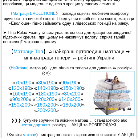
виробника, ця модель є однією з кращих у своєму сегменті.
《
Матраци EVOLUTION
E
》 завжди оцінять любителі комфорту,
зручності та високої якості.
Поєднуючи в собі всі три якості, матраци
«Еволюшн» гідно займають одну з лідерських позицій на ринку.
➤ Піна Relax Foamy ➭ виступає як основа для кращої ортопедичної
підтримки хребта і при цьому не накопичує вологу, сприяє гарній
вентиляції матраца в цілому.
【
Матраци Топ
】➭ найкращі ортопедичні матраци ➡
міні-матраци топери ↔ рейтинг України
《
Найкращі
матраци》 для ліжка та топери для диванів ➭ розміри
(см):
«
70х190
» «
80х190
» «
90х190
»
«
120x190
» «
140х190
» «
150x190
»
«
160x190
» «
180x190
» «
80x200
»
«
90x200
» «
120x200
» «
140x200
»
«
150x200
» «
160х200
» «
180х200
»
«
200x200
»
❱❱❱ Купуйте зручний та якісний матрац ↔ стандартного або
нестандартного
розміру + АКЦІЇ та РОЗПРОДАЖІ.
《Купити
матрас
》 матрац на ліжко з гарантиєю зі знижкою ⚡ АКЦІЯ