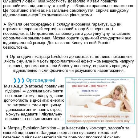
більшості людей. Така жорсткість дозволяє м’язам повністю
розслабитись під час сну, а хребту – зберігати правильне положення.
Це позитивно впливає на загальне самопочуття, сприяє швидкому
відновленню енергії та зменшенню рівня втоми.
➤ Купівля безпосередньо зі складу виробника гарантує, що ви
отримаєте справжній сертифікований товар без переплат і
посередників. Це дозволяє запропонувати доступну ціну та швидке
оформлення замовлення. Можна обрати будь-який стандартний або
індивідуальний розмір. Доставка по Києву та всій Україні
безкоштовна.
♦ Ортопедичні матраци Evolution допомагають не лише покращити
якість сну, але й мають профілактичний ефект – зменшують напругу
в спині, допомагають при болях у попереку, сприяють кращому
відновленню після фізичного чи розумового навантаження.
❱❱❱ Ортопедичні
матраци
(матрасы) правильно
підібрані ➡ допомагають зняти
не тільки втому і напругу, вони
допомогають відновити: енергію
та витрачені сили при цьому
допоможе зняти навіть стрес,
можуть надавати і лікувальну
сприяння в певних моментах...
➤ Матрац Evolution Ambition – це інвестиція у комфорт, здоров’я та
якісний відпочинок. Завдяки поєднанню сучасних технологій,
ретельно підібраних матеріалів та прямому продажу зі складу