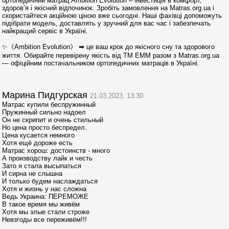
ортопедичний матрац Ambition Evolution – інвестиція в комфорт,
здоров’я і якісний відпочинок. Зробіть замовлення на Matras.org.ua і
скористайтеся акційною ціною вже сьогодні. Наші фахівці допоможуть
підібрати модель, доставлять у зручний для вас час і забезпечать
найкращий сервіс в Україні.
✨《Ambition Evolution》 ➡ це ваш крок до якісного сну та здорового
життя. Обирайте перевірену якість від ТМ ЕММ разом з Matras.org.ua
— офіційним постачальником ортопедичних матраців в Україні.
Марина Пидгурская
21.03.2023, 13:30
Матраc купили беспружинный
Пружинный сильно надоел
Он не скрипит и очень стильный
Но цена просто беспредел.
Цена кусается немного
Хотя ещё дороже есть
Матрас хорош: достоинств - много
А производству лайк и честь
Зато я стала высыпаться
И сирна не слышна
И только будем наслаждаться
Хотя и жизнь у нас сложна
Ведь Украина: ПЕРЕМОЖЕ
В такое время мы живём
Хотя мы злые стали строже
Невзгоды все переживём!!!