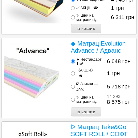
1
грн
✅ АКЦІЇ ...☎...
✨ Ціни на
6 311
грн
матраци від
◆ Матрац Evolution
Advance / Адванс
➤ Нестандарт
6 648
грн
1 м²
《АКЦІЯ》
1
грн
...☎️...
☑️ Знижки —
5 718
грн
40%
14 293
✨ Ціни на
8 575
грн
матраци від
ᐅ Матрац Таke&Go
SOFT ROLL / СОФТ