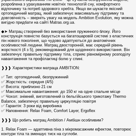
розроблена з урахуванням новітніх технологій сну, комфортного
відпочинку та потреб здорового хребта. Якщо ви шукаєте якісний
ортопедичний матрац, який забезпечує максимальну підтримку та
довговічність – зверніть увагу на модель Ambition Evolution, яку можна
вигідно придбати на сайті Matras.org.ua.
◆➤ Матрац створений без використання пружинного блоку. Його
конструкція повністю базується на багатошаровій системі з еластичних
пін нового покоління, що чудово адаптуються до анатомічних
особливостей людини. Матрац двосторонній, має середній рівень
жорсткості (4 з 5), рекомендований для щоденного використання. Він
забезпечує правильну підтримку тіла, сприяє рівномірному розподілу
навантаження та профілактиці болю у спині.
❱❱❱ Характеристики матраца AMBITION:
✅ Тип: ортопедичний, безпружинний
✅ Жорсткість: середня (4/5)
✅ Висота: приблизно 21 см
✅ Максимальне навантаження: до 150 кг на одне спальне місце
✅ Чохол: знімний, виготовлений із бельгійського трикотажу Thermo
Balance, забезпечує правильну циркуляцію повітря
✅ Гарантія: 3 роки від виробника
✅ Наповнення: Relax Foam, Comfort Layer, Ergoflex
❱❱❱ Що робить матрац Ambition / Амбішн особливим?
1. Relax Foam — адаптивна піна з мікромасажним ефектом, повторює
контури тіла та зменшує тиск на суглоби.