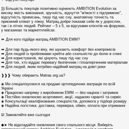
))) Більшість покупців позитивно оцінюють AMBITION Evolution за
високу якість виконання, зручність, відчуття "м'якості з підтримкою",
відсутність провисань, тишу під час сну, анатомічну точність та
приємний клімат у ліжку. Матрац добре показав себе як у дорослих,
так і в літніх людей. Рейтинг – 5 з 5, за відгуками клієнтів на форумах,
у магазинах та маркетплейсах.
⏩ Для кого підійде матрац AMBITION ЕММ?
➡ Для пар будь-якого віку, які шукають комфорт без компромісів
➡ Для людей із проблемами хребта або схильністю до болю в спині
➡ Для користувачів, які цінують тишу під час сну
➡ Для тих, хто віддає перевагу безпечним і гіпоалергенним матеріалам
➡ Для людей, яким потрібен надійний матрац на довгі роки
❱❱❱ Чому обирають Matras.org.ua?
◈ Ми спеціалізуємося на продажі ортопедичних матраців по всій
Україні
◈ Працюємо напряму з виробником ЕММ — без націнок і затримок
◈ Постійно оновлюємо асортимент, акції, надаємо гарантії та сервіс
◈ Консультації кваліфікованих спеціалістів, допомога у підборі розміру
◈ Надійна логістика: доставка, перевірка, обмін, оплата при отриманні
☑️ Замовляйте вже сьогодні
◆➤ Не відкладайте оновлення свого спального місця. Виберіть