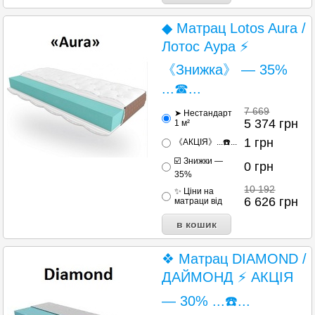
◆ Матрац Lotos Aura /
Лотос Аура ⚡
《Знижка》 — 35%
...☎...
7 669
➤ Нестандарт
5 374
грн
1 м²
1
грн
《АКЦІЯ》...☎️...
☑️ Знижки —
0
грн
35%
10 192
✨ Ціни на
6 626
грн
матраци від
❖ Матрац DIAMOND /
ДАЙМОНД ⚡ АКЦІЯ
— 30% ...☎️...