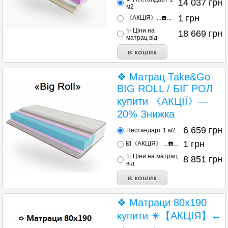
14 037
грн
м2
1
грн
《АКЦІЯ》...☎️...
✨ Ціни на
18 669
грн
матрац від
❖ Матрац Таke&Go
BIG ROLL / БІГ РОЛ
купити 《АКЦІЇ》—
20% Знижка
6 659
грн
Нестандарт 1 м2
1
грн
☑️《АКЦІЯ》 ...☎️...
✨ Ціни на матрац
8 851
грн
від
❖ Матраци 80х190
купити ✴️【АКЦІЯ】↔