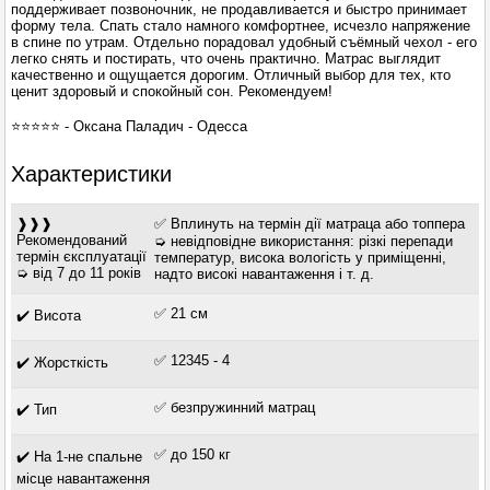
поддерживает позвоночник, не продавливается и быстро принимает
форму тела. Спать стало намного комфортнее, исчезло напряжение
в спине по утрам. Отдельно порадовал удобный съёмный чехол - его
легко снять и постирать, что очень практично. Матрас выглядит
качественно и ощущается дорогим. Отличный выбор для тех, кто
ценит здоровый и спокойный сон. Рекомендуем!
⭐️⭐️⭐️⭐️⭐️ - Оксана Паладич - Одесса
Характеристики
❱❱❱
✅ Вплинуть на термін дії матраца або топпера
Рекомендований
➭ невідповідне використання: різкі перепади
термін єксплуатації
температур, висока вологість у приміщенні,
➭ від 7 до 11 років
надто високі навантаження і т. д.
✅ 21 см
✔️ Висота
✅ 12345 - 4
✔️ Жорсткість
✅ безпружинний матрац
✔️ Тип
✅ до 150 кг
✔️ На 1-не спальне
місце навантаження