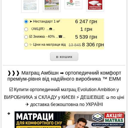
6 247
грн
➤ Нестандарт 1 м²
1
грн
《АКЦІЯ》...☎️...
5 539
грн
☑️ Знижка - 40% ...☎...
8 306
грн
✨ Ціни на матраци від
13 845
❱❱❱ Матрац Амбішн
ортопедичний комфорт
➡
преміум-рівня від надійного виробника
™ ЕММ
☑️ Купити ортопедичний матрац Evolution Ambition у
ВИРОБНИКА зі СКЛАДУ у КИЄВІ ⚡ ДЕШЕВШЕ ➭ по ціні
✈ доставка безкоштовна по УКРАЇНІ
❖