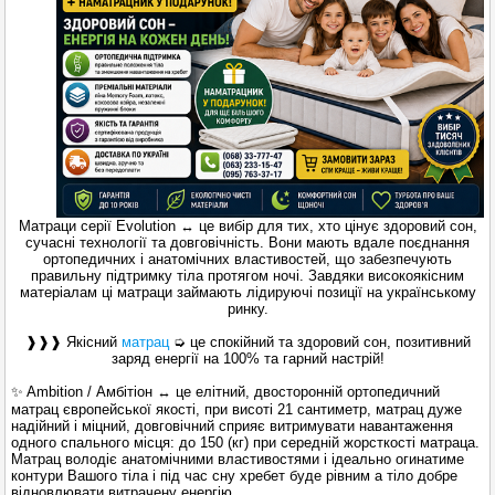
Матраци серії Evolution ↔ це вибір для тих, хто цінує здоровий сон,
сучасні технології та довговічність. Вони мають вдале поєднання
ортопедичних і анатомічних властивостей, що забезпечують
правильну підтримку тіла протягом ночі. Завдяки високоякісним
матеріалам ці матраци займають лідируючі позиції на українському
ринку.
❱❱❱ Якісний
матрац
➭ це спокійний та здоровий сон, позитивний
заряд енергії на 100% та гарний настрій!
✨ Ambition / Амбітіон ↔ це елітний, двосторонній ортопедичний
матрац європейської якості, при висоті 21 сантиметр, матрац дуже
надійний і міцний, довговічний сприяє витримувати навантаження
одного спального місця: до 150 (кг) при середній жорсткості матраца.
Матрац володіє анатомічними властивостями і ідеально огинатиме
контури Вашого тіла і під час сну хребет буде рівним а тіло добре
відновлювати витрачену енергію.