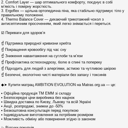
2. Comfort Layer — шар оптимального комфорту, поєднує в собі
м’якість і помірну жорсткість.
3. Ergoflex — щільна ортопедична піна, яка стабільно підтримує тіло у
правильному положенні.
4. Thermo Balance Cover — дихаючий трикотажний чохол з
антисептичним просоченням, який легко знімається і переться.
☑️ Переваги для здоров’я
☝ Підтримка природної кривизни хребта
☝ Покращення кровообігу під час сну
☝ Зниження навантаження на суглоби та м’язи
☝ Профілактика остеохондрозу, болю в спині та попереку
☝ Підходить для людей з алергіями, астмою та чутливою шкірою
☝ Безпечні, екологічно чисті матеріали без запаху і токсинів
◆➤ Купити матрац AMBITION EVOLUTION на Matras.org.ua — це:
• Офіційна продукція ТМ ЕММ зі складу
• Безпосередні ціни виробника без націнок
• Швидка доставка по Києву, Львову та всій Україні
• Акції, розпродажі, знижки до -50%
• Безкоштовна консультація перед покупкою
• Індивідуальне виготовлення за потрібним розміром
• Можливість обміну або повернення згідно із законом
✨ Відгуки покупців