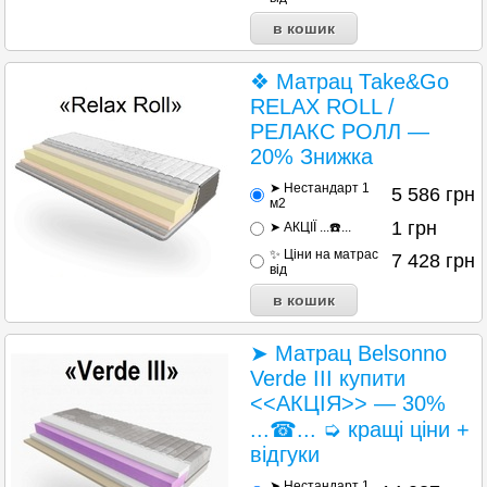
❖ Матрац Таke&Go
RELAX ROLL /
РЕЛАКС РОЛЛ —
20% Знижка
➤ Нестандарт 1
5 586
грн
м2
1
грн
➤ АКЦІЇ ...☎️...
✨ Ціни на матраc
7 428
грн
від
➤ Матрац Belsonno
Verde III купити
<<АКЦІЯ>> — 30%
...☎... ➭ кращі ціни +
відгуки
➤ Нестандарт 1