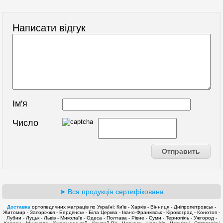
Написати відгук
Ім'я
Число
➤ Вся продукція сертифікована
Доставка
ортопедичних матраців по Україні: Київ - Харків - Вінниця - Дніпропетровськ -
Житомир - Запоріжжя - Бердянськ - Біла Церква - Івано-Франківськ - Кіровоград - Конотоп -
Лубни - Луцьк - Львів - Миколаїв - Одеса - Полтава - Рівне - Суми - Тернопіль - Ужгород -