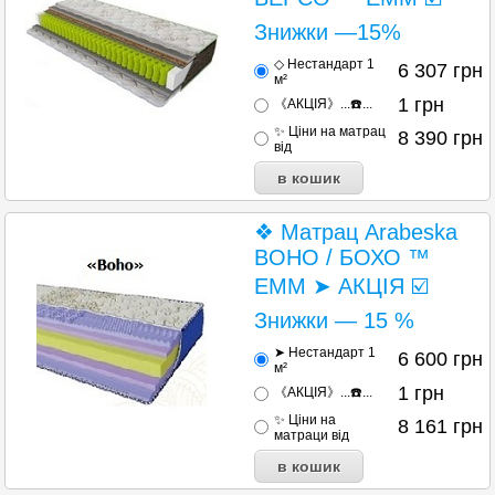
Знижки —15%
◇ Нестандарт 1
6 307
грн
м²
1
грн
《АКЦІЯ》...☎️...
✨ Ціни на матрац
8 390
грн
від
❖ Матрац Arabeska
BOHO / БОХО ™
ЕММ ➤ АКЦІЯ ☑️
Знижки — 15 %
➤ Нестандарт 1
6 600
грн
м²
1
грн
《АКЦІЯ》...☎️...
✨ Ціни на
8 161
грн
матраци від