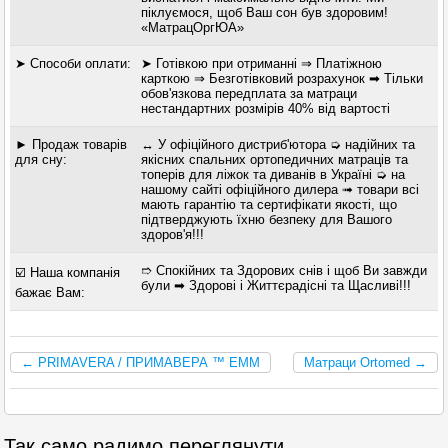
піклуємося, щоб Ваш сон був здоровим!
«МатрацОргЮА»
➤ Способи оплати:
➤ Готівкою при отриманні ⇒ Платіжною
карткою ⇒ Безготівковий розрахунок ➡ Тільки
обов'язкова передплата за матраци
нестандартних розмірів 40% від вартості
► Продаж товарів
↔ У офіційного дистриб'ютора ➭ надійних та
для сну:
якісних спальних ортопедичних матраців та
топерів для ліжок та диванів в Україні ➭ на
нашому сайті офіційного дилера ➟ товари всі
мають гарантію та сертифікати якості, що
підтверджують їхню безпеку для Вашого
здоров'я!!!
➱ Спокійних та Здорових снів і щоб Ви завжди
☑️ Наша компанія
були ➡ Здорові і Життєрадісні та Щасливі!!!
бажає Вам:
← PRIMAVERA / ПРИМАВЕРА ™ EMM
Матраци Ortomed →
Так само радимо переглянути