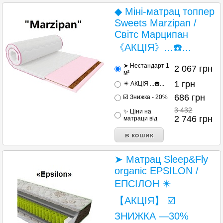
◆ Міні-матрац топпер
Sweets Marzipan /
Світс Марципан
《АКЦІЯ》...☎️...
➤ Нестандарт 1
2 067
грн
м²
1
грн
✴️ АКЦІЯ ...☎️...
686
грн
☑️ Знижка - 20%
3 432
✨ Ціни на
2 746
грн
матраци від
➤ Матрац Sleep&Fly
organic EPSILON /
ЕПСІЛОН ✴️
【АКЦІЯ】 ☑️
ЗНИЖКА —30%