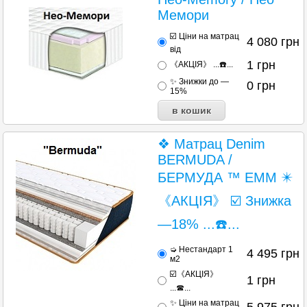
Мемори
☑️ Ціни на матрац
4 080
грн
від
1
грн
《АКЦІЯ》 ...☎️...
✨ Знижки до —
0
грн
15%
❖ Матрац Denim
BERMUDA /
БЕРМУДА ™ ЕММ ✴️
《АКЦІЯ》 ☑️ Знижка
—18% ...☎️...
➭ Нестандарт 1
4 495
грн
м2
☑️《АКЦІЯ》
1
грн
...☎...
✨ Ціни на матрац