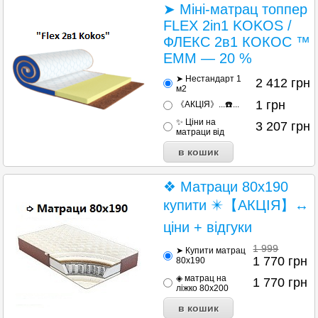
➤ Міні-матрац топпер
FLEX 2in1 KOKOS /
ФЛЕКС 2в1 КОКОС ™
ЕММ — 20 %
➤ Нестандарт 1
2 412
грн
м2
1
грн
《АКЦІЯ》...☎️...
✨ Ціни на
3 207
грн
матраци від
❖ Матраци 80х190
купити ✴️【АКЦІЯ】↔
ціни + відгуки
1 999
➤ Купити матрац
1 770
грн
80х190
◈ матрац на
1 770
грн
ліжко 80х200