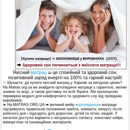
Якісний
матрац
➭ це спокійний та здоровий сон,
позитивний заряд енергії на 100% та гарний настрій!
✨ Шукаєте, де купити якісний матрац у Харкові за вигідною ціною?
На Matras.org.ua ви знайдете ортопедичні матраци з гарантією, великі
знижки та акції, а також доставку по всій Україні. Ми пропонуємо
перевірені моделі для комфортного та здорового сну від провідних
виробників.
➤ На MATRAS.ORG.UA ➡ великий вибір «
ортопедичні
» матраци
підтримують правильне положення хребта, знімають напругу після
робочого дня і підходять для дорослих, дітей та літніх людей. У
каталозі доступні варіанти з натурального латексу, кокосової койри,
меморі-піни та інноваційних матеріалів.