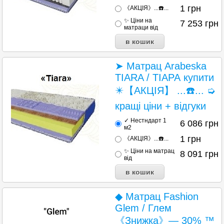
1
грн
《АКЦІЯ》...☎️...
✨ Ціни на
7 253
грн
матраци від
➤ Матрац Arabeska
TIARA / ТІАРА купити
✴️【АКЦІЯ】 ...☎️... ➭
кращі ціни + відгуки
✓ Нестндарт 1
6 086
грн
м2
1
грн
《АКЦІЯ》...☎️...
✨ Ціни на матрац
8 091
грн
від
◆ Матрац Fashion
Glem / Глем
《Знижка》— 30% ™