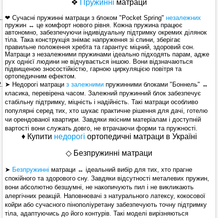
❖
Пружинні
матраци
❤ Сучасні пружинні матраци з блоком "Pocket Spring"
незалежних
пружин ↔ це комфорт нового рівня. Кожна пружина працює
автономно, забезпечуючи індивідуальну підтримку окремих ділянок
тіла. Така конструкція знімає напруження зі спини, зберігає
правильне положення хребта та гарантує міцний, здоровий сон.
Матраци з незалежними пружинами ідеально підходять парам, адже
рух однієї людини не відчувається іншою. Вони відзначаються
підвищеною зносостійкістю, гарною циркуляцією повітря та
ортопедичним ефектом.
➤ Недорогі матраци
з залежними
пружинними блоками "Боннель" ↔
класика, перевірена часом. Залежний пружинний блок забезпечує
стабільну підтримку, міцність і надійність. Такі матраци особливо
популярні серед тих, хто шукає практичне рішення для дачі, готелю
чи орендованої квартири. Завдяки якісним матеріалам і доступній
вартості вони служать довго, не втрачаючи форми та пружності.
♦ Купити
недорогі
ортопедичні матраци в Україні
◇ Безпружинні матраци
➤
Безпружинні
матраци ↔ ідеальний вибір для тих, хто прагне
спокійного та здорового сну. Завдяки відсутності металевих пружин,
вони абсолютно безшумні, не накопичують пил і не викликають
алергічних реакцій. Наповнювачі з натурального латексу, кокосової
койри або сучасного пінополіуретану забезпечують точну підтримку
тіла, адаптуючись до його контурів. Такі моделі вирізняються