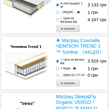
➤ Нестандарт 1
3 133
грн
м²
1
грн
《АКЦІЯ》...☎️...
✨ Ціни на
4 167
грн
матраци від
❖ Матрац Сонлайн
ЧЕМПІОН TREND 1
™ Sonline 《АКЦІЯ》
✓ Ціна на матрас
3 525
грн
від
1
грн
⚡ Акція ...☎️...
0
грн
... (068) 33-777-47
Матрац Sleep&Fly
Organic VERSO /
ВЕРСО ™ ЕММ ☑️