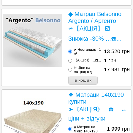
◆ Матрац Belsonno
Argento / Аргенто
✴️【АКЦІЯ】 ☑️
Знижка -30% ...☎️...
➤ Нестандарт 1
13 520
грн
м²
1
грн
《АКЦІЯ》 ...☎️...
✨ Ціни на
17 981
грн
матрац від
❖ Матраци 140х190
купити
➤《АКЦІЯ》...☎️... ↔
ціни + відгуки
◈ Матрац на
1 999
грн
ліжко 140x190