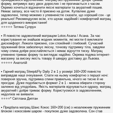
форму, витримує вагу двох дорослих і не прогинається з часом.
Окремо хочеться відзначити якісні матеріали та акуратний пошив.
Немає запаху, все чисто й приємно на дотик. Купівлею дуже
задоволені, тепер можемо з упевненістю сказати, що хороший сон - це
реально! Рекомендуємо всім, хто шукає надійний і комфортний матрац
для щоденного використання!
⭐⭐⭐⭐⭐ Тетяна Супрун
• Я повністю задоволений матрацом Lotos Asana / Асана. За час
користування не знайшов жодних моментів, які могли б викликати
дискомфорт. Лежати приємно, сон спокійний і глибокий. Сучасний
пружинний блок забезпечує якісну, точкову підтримку тіла, завдяки
чому спина добре розслабляється і немає відчуття тиску. Матрац
упевнено тримає форму та виглядає надійно. Окрема подяка інтернет-
магазину за високу якість товару й швидку доставку до Львова.
⭐⭐⭐⭐⭐ Анатолій
• Гарний матрац Sleep&Fly Daily 2 в 1 у розмірі 160×200 повністю
виправдав наші очікування. Спати на ньому комфортно з першої ночі:
поверхня зручна, підтримка спини правильна, нічого не тисне й не
просідає. Дуже подобається формат 2 в 1 - можна обирати сторону
залежно від уподобань. Якість матеріалів відчувається одразу, матрац
акуратний і добре тримає форму. Користуємося із задоволенням,
недоліків не виявили.
⭐⭐⭐⭐* Світлана Диптан
• Придбала матрац Шанс Кокос 160×200 (см) з незалежним пружинним
блоком і кокосовим шаром - покупкою дуже задоволена. Сон став