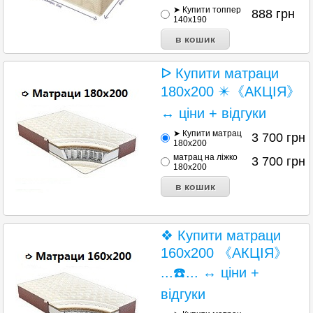
➤ Купити топпер
888
грн
140x190
ᐅ Купити матраци
180х200 ✴️《АКЦІЯ》
↔ ціни + відгуки
➤ Купити матрац
3 700
грн
180х200
матрац на ліжко
3 700
грн
180х200
❖ Купити матраци
160х200 《АКЦІЯ》
...☎️... ↔ ціни +
відгуки