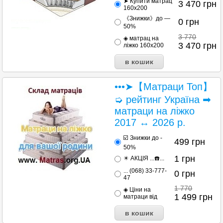
➤ Купити матрац
3 470
грн
160х200
《Знижки》до —
0
грн
50%
3 770
◈ матрац на
3 470
грн
ліжко 160х200
•••➤【Матраци Топ】
➭ рейтинг Україна ➡
матраци на ліжко
2017 ↔ 2026 р.
☑️ Знижки до -
499
грн
50%
1
грн
✴️ АКЦІЯ ...☎️...
... (068) 33-777-
0
грн
47
1 770
◈ Ціни на
1 499
грн
матраци від