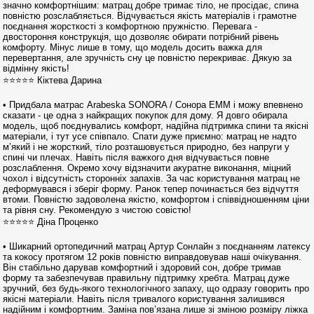
значно комфортнішим: матрац добре тримає тіло, не просідає, спина
повністю розслабляється. Відчувається якість матеріалів і грамотне
поєднання жорсткості з комфортною пружністю. Перевага -
двостороння конструкція, що дозволяє обирати потрібний рівень
комфорту. Мінус лише в тому, що модель досить важка для
перевертання, але зручність сну це повністю перекриває. Дякую за
відмінну якість!
⭐⭐⭐⭐⭐ Кіктева Дарина
• Придбала матрас Arabeska SONORA / Сонора ЕММ і можу впевнено
сказати - це одна з найкращих покупок для дому. Я довго обирала
модель, щоб поєднувались комфорт, надійна підтримка спини та якісні
матеріали, і тут усе співпало. Спати дуже приємно: матрац не надто
м’який і не жорсткий, тіло розташовується природно, без напруги у
спині чи плечах. Навіть після важкого дня відчувається повне
розслаблення. Окремо хочу відзначити акуратне виконання, міцний
чохол і відсутність сторонніх запахів. За час користування матрац не
деформувався і зберіг форму. Ранок тепер починається без відчуття
втоми. Повністю задоволена якістю, комфортом і співвідношенням ціни
та рівня сну. Рекомендую з чистою совістю!
⭐⭐⭐⭐⭐ Діна Проценко
• Шикарний ортопедичний матрац Артур Сонлайн з поєднанням латексу
та кокосу протягом 12 років повністю виправдовував наші очікування.
Він стабільно дарував комфортний і здоровий сон, добре тримав
форму та забезпечував правильну підтримку хребта. Матрац дуже
зручний, без будь-якого технологічного запаху, що одразу говорить про
якісні матеріали. Навіть після тривалого користування залишився
надійним і комфортним. Заміна пов’язана лише зі зміною розміру ліжка