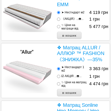
EMM
4 119
грн
➤ Нестндарт м2
1
грн
《АКЦІЯ》...☎️...
✨ Ціни на
5 477
грн
матраци від
❖ Матрац ALLUR /
АЛЛЮР ™ FASHION
《ЗНИЖКА》—35%
➤ Нестандарт 1
3 363
грн
м2
1
грн
☑️ АКЦІЯ ...☎️...
✨ Ціни на матрац
4 474
грн
від
❖ Матрац Sonline
Heo-Memory / Нео