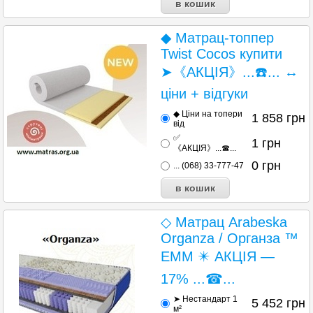
◆ Матрац-топпер
Twist Cocos купити
➤《АКЦІЯ》...☎️... ↔
ціни + відгуки
◆ Ціни на топери
1 858
грн
від
✅
1
грн
《АКЦІЯ》...☎...
0
грн
... (068) 33-777-47
◇ Матрац Arabeska
Organza / Органза ™
ЕММ ✴️ АКЦІЯ —
17% ...☎...
➤ Нестандарт 1
5 452
грн
м²