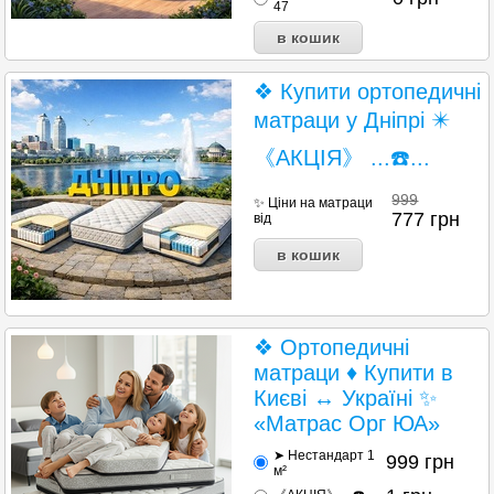
47
❖ Купити ортопедичні
матраци у Дніпрі ✴️
《АКЦІЯ》 ...☎️...
999
✨ Ціни на матраци
777
грн
від
❖ Ортопедичні
матраци ♦ Купити в
Києві ↔ Україні ✨
«Матрас Орг ЮА»
➤ Нестандарт 1
999
грн
м²