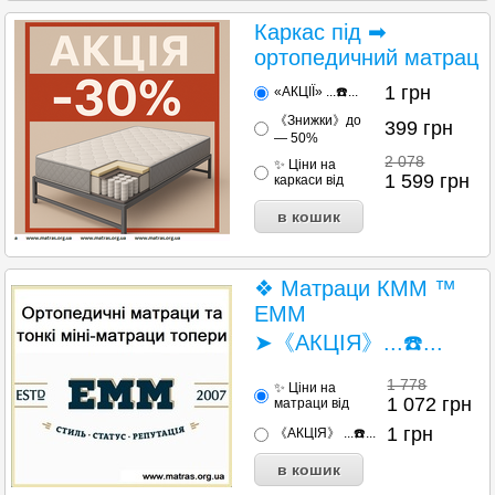
Каркас під ➡
ортопедичний матрац
1
грн
«АКЦІЇ» ...☎️...
《Знижки》до
399
грн
— 50%
2 078
✨ Ціни на
1 599
грн
каркаси від
❖ Матраци КММ ™
EMM
➤《АКЦІЯ》...☎️...
1 778
✨ Ціни на
1 072
грн
матраци від
1
грн
《АКЦІЯ》 ...☎️...