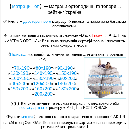
【
Матраци Топ
】
➡ матраци ортопедичні та топери ↔
рейтинг Україна
✅ Якість ≡
двостороннього
матрацу ➱ висока та перевірена багатьма
споживачами.
❖ Купити матраци з гарантиєю зі знижкою «Black
Friday
» ⚡ АКЦІЯ на
«MATRAS.ORG.UA»: Вся наша продукція сертифікована і проходить
ретельний контроль якості.
《
Найкращі
матраци》 для ліжка та топери для диванів ➭ розміри
(см):
«
70х190
» «
80х190
» «
90х190
»
«
120x190
» «
140х190
» «
150x190
»
«
160x190
» «
180x190
» «
80x200
»
«
90x200
» «
120x200
» «
140x200
»
«
150x200
» «
160х200
» «
180х200
»
«
200x200
»
❱❱❱ Купуйте зручний та якісний матрац ↔ стандартного або
нестандартного
розміру + АКЦІЇ та РОЗПРОДАЖІ.
《Купити
матрас
》 матрац на ліжко з гарантиєю зі знижкою ⚡ АКЦІЯ
на «Матрац Орг ЮА»: Вся наша продукція сертифікована і проходить
ретельний контроль якості