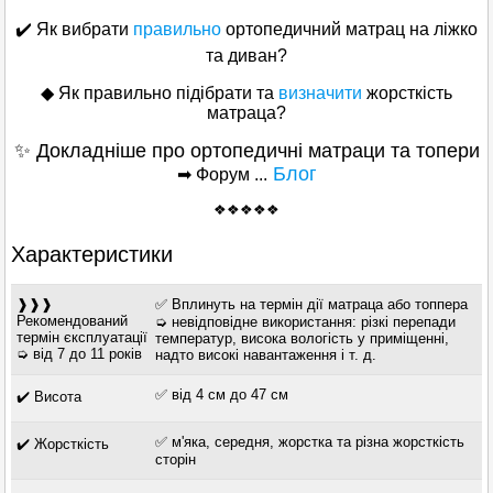
✔️ Як вибрати
правильно
ортопедичний матрац на ліжко
та диван?
◆
Як правильно підібрати та
визначити
жорсткість
матраца?
✨ Докладніше про ортопедичні матраци та топери
Блог
➡ Форум ...
❖❖❖❖❖
Характеристики
❱❱❱
✅ Вплинуть на термін дії матраца або топпера
Рекомендований
➭ невідповідне використання: різкі перепади
термін єксплуатації
температур, висока вологість у приміщенні,
➭ від 7 до 11 років
надто високі навантаження і т. д.
✅ від 4 см до 47 см
✔️ Висота
✅ м'яка, середня, жорстка та різна жорсткість
✔️ Жорсткість
сторін