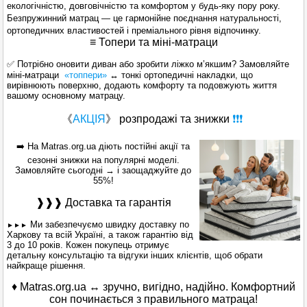
екологічністю, довговічністю та комфортом у будь-яку пору року.
Безпружинний матрац — це гармонійне поєднання натуральності,
ортопедичних властивостей і преміального рівня відпочинку.
≡ Топери та міні-матраци
✅ Потрібно оновити диван або зробити ліжко м’якшим? Замовляйте
міні-матраци
«топпери»
↔ тонкі ортопедичні накладки, що
вирівнюють поверхню, додають комфорту та подовжують життя
вашому основному матрацу.
《
АКЦІЯ
》
розпродажі та знижки
❗❗❗
➡️ На Matras.org.ua діють постійні акції та
сезонні знижки на популярні моделі.
Замовляйте сьогодні → і заощаджуйте до
55%!
❱❱❱ Доставка та гарантія
Ми забезпечуємо швидку доставку по
►►►
Харкову та всій Україні, а також гарантію від
3 до 10 років. Кожен покупець отримує
детальну консультацію та відгуки інших клієнтів, щоб обрати
найкраще рішення.
♦ Matras.org.ua ↔ зручно, вигідно, надійно. Комфортний
сон починається з правильного матраца!