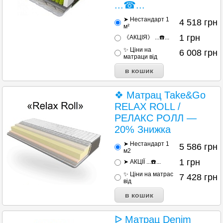
...☎...
➤ Нестандарт 1
4 518
грн
м²
1
грн
《АКЦІЯ》 ...☎️...
✨ Ціни на
6 008
грн
матраци від
❖ Матрац Таke&Go
RELAX ROLL /
РЕЛАКС РОЛЛ —
20% Знижка
➤ Нестандарт 1
5 586
грн
м2
1
грн
➤ АКЦІЇ ...☎️...
✨ Ціни на матраc
7 428
грн
від
ᐅ Матрац Denim