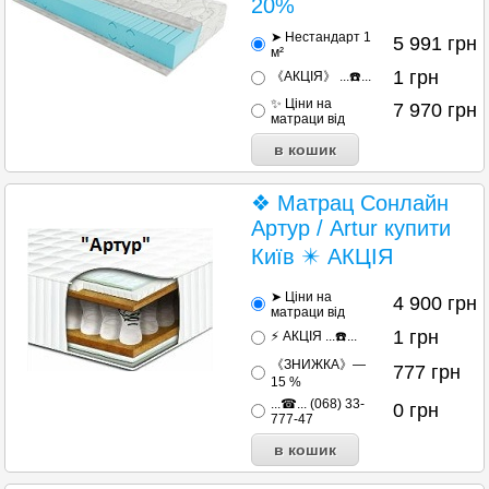
20%
➤ Нестандарт 1
5 991
грн
м²
1
грн
《АКЦІЯ》 ...☎️...
✨ Ціни на
7 970
грн
матраци від
❖ Матрац Сонлайн
Артур / Artur купити
Київ ✴️ АКЦІЯ
➤ Ціни на
4 900
грн
матраци від
1
грн
⚡ АКЦІЯ ...☎️...
《ЗНИЖКА》—
777
грн
15 %
...☎... (068) 33-
0
грн
777-47