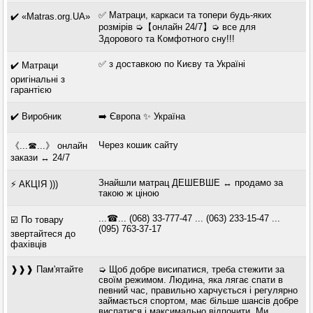
✅ Матраци, каркаси та топери будь-яких
✔️ «Matras.org.UA»
розмірів ➭【онлайн 24/7】➭ все для
Здорового та Комфотного сну!!!
✅ з доставкою по Києву та Україні
✔️ Матраци
оригінальні з
гарантією
✔️ Виробник
➡️ Європа ✨ Україна
Через кошик сайту
《...☎...》 онлайн
закази ↔ 24/7
Знайшли матрац ДЕШЕВШЕ ↔ продамо за
⚡ АКЦІЯ )))
такою ж ціною
...☎... (068) 33-777-47 ... (063) 233-15-47 ...
☑️ По товару
(095) 763-37-17
звертайтеся до
фахівців
❱❱❱ Пам'ятайте
➭ Щоб добре висипатися, треба стежити за
своїм режимом. Людина, яка лягає спати в
певний час, правильно харчується і регулярно
займається спортом, має більше шансів добре
виспатися і максимально відпочити. Ми