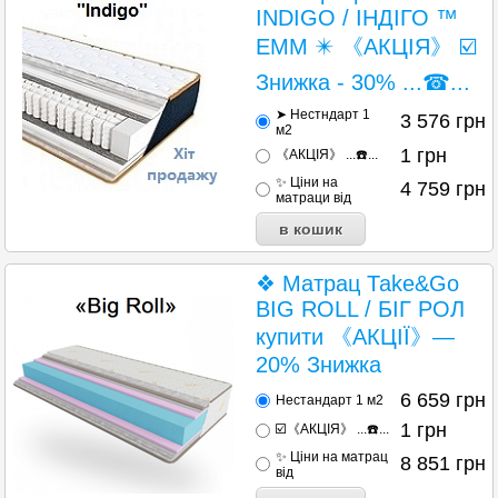
INDIGO / ІНДІГО ™
ЕММ ✴️ 《АКЦІЯ》 ☑️
Знижка - 30% ...☎...
➤ Нестндарт 1
3 576
грн
м2
1
грн
《АКЦІЯ》 ...☎️...
✨ Ціни на
4 759
грн
матраци від
❖ Матрац Таke&Go
BIG ROLL / БІГ РОЛ
купити 《АКЦІЇ》—
20% Знижка
6 659
грн
Нестандарт 1 м2
1
грн
☑️《АКЦІЯ》 ...☎️...
✨ Ціни на матрац
8 851
грн
від