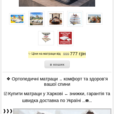
777
грн
✨ Ціни на матраци від
999
❖ Ортопедичні матраци
комфорт та здоров’я
→
вашої спини
Купити матраци у Харкові
знижки, гарантія та
☑️
↔
швидка доставка по Україні
...☎️...
❱❱❱