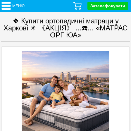
Зателефонувати
МЕНЮ
❖ Купити ортопедичні матраци у
Харкові ✴️ 《АКЦІЯ》 ...☎️... «МАТРАС
ОРГ ЮА»