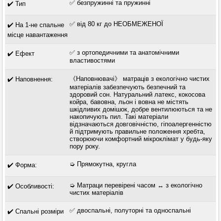
✅ безпружинні та пружинні
✔️ Тип
✅ від 80 кг до НЕОБМЕЖЕНОЇ
✔️ На 1-не спальне
місце навантаження
✅ з ортопедичними та анатомічними
✔️ Ефект
властивостями
《Наповнювачі》 матраців з екологічно чистих
✔️ Наповнення:
матеріалів забезпечують безпечний та
здоровий сон. Натуральний латекс, кокосова
койра, бавовна, льон і вовна не містять
шкідливих домішок, добре вентилюються та не
накопичують пил. Такі матеріали
відзначаються довговічністю, гіпоалергенністю
й підтримують правильне положення хребта,
створюючи комфортний мікроклімат у будь-яку
пору року.
➭ Прямокутна, кругла
✔️ Форма:
➭ Матраци перевірені часом ↔ з екологічно
✔️ Особливості:
чистих матеріалів
✅ двоспальні, полуторні та односпальні
✔️ Спальні розміри