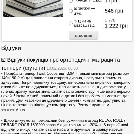
1
грн
《АКЦІЯ》 ...☎️...
☑️ Знижки —
548
грн
47%
1 770
✨ Ціни на
1 222
грн
матраци від
Відгуки
☑️ Відгуки покупців про ортопедичні матраци та
топпери (футони)
10.02.2026, 08:30
• Придбали топпер Twist Cocos від КММ - тонкий міні-матрац розміром
140×190 (см) для оновлення старого дивана, і результат приємно
здивував. Попри невелику товщину, він ефективно вирівнює поверхню:
стики більше не відчуваються, тіло лежить рівніше, а дискомфорт у
плечах зранку майже зник. Спати стало значно зручніше вже з перших
ночей. Чохол м’який, приємний на дотик і без проблем знімається для
прання. Для квартири це ідеальне рішення - компактно, доступно за
ціною та реально підвищує комфорт сну. Рекомендую всім
⭐⭐⭐⭐⭐ Анна
• Щиро дякуємо за прекрасний безпружинний матрац RELAX ROLL /
РЕЛАКС РОЛЛ 180*200 зараз Акция та знижка - 20% ✓ З першої ночі
відчули різницю - спати стало набагато зручніше, а зранку нарешті
прокидаємося відпочилими. Матрац без пружинний: добре тримає