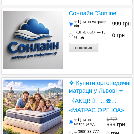
Сонлайн "Sonline"
✨ Ціни на матраци
999
грн
від
《ЗНИЖКИ》— 15
0
грн
% ...☎️
❖ Купити ортопедичні
матраци у Львові ✴️
《АКЦІЯ》 ...☎️...
«МАТРАС ОРГ ЮА»
1 777
✨ Ціни на
999
грн
матраци від
... (068) 33-777-
0
грн