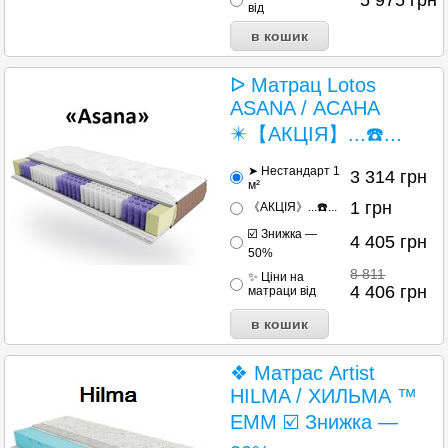
5 975
грн
від
ᐅ Матрац Lotos
ASANA / АСАНА
✴️【АКЦІЯ】...☎️...
➤ Нестандарт 1
3 314
грн
м²
1
грн
《АКЦІЯ》...☎️...
☑️ Знижка —
4 405
грн
50%
8 811
✨ Ціни на
4 406
грн
матраци від
❖ Матрас Artist
HILMA / ХИЛЬМА ™
ЕММ ☑️ Знижка —