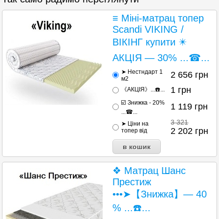
≡ Міні-матрац топер
Scandi VIKING /
ВІКІНГ купити ✴️
АКЦІЯ — 30% ...☎...
➤ Нестндарт 1
2 656
грн
м2
1
грн
《АКЦІЯ》...☎️...
☑️ Знижка - 20%
1 119
грн
...☎...
3 321
➤ Ціни на
2 202
грн
топер від
❖ Матрац Шанс
Престиж
•••➤【Знижка】— 40
% ...☎️...