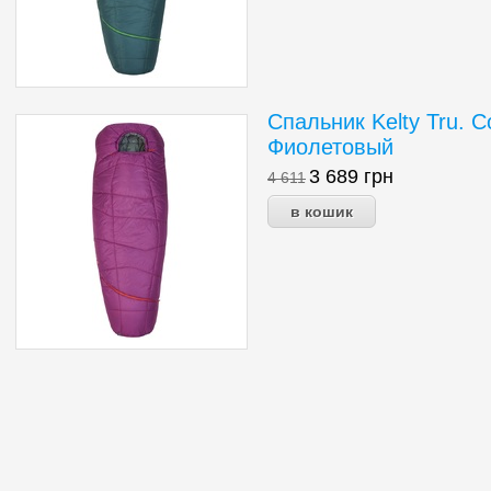
Спальник Kelty Tru. 
Фиолетовый
3 689
грн
4 611