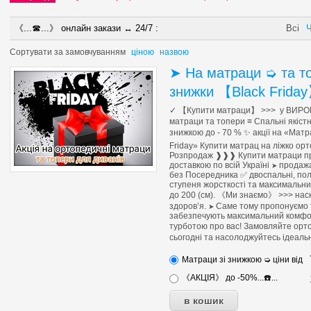
《...☎...》 онлайн закази ↔ 24/7 :
Всі
Ч
Сортувати за
замовчуванням
ціною
назвою
➤ На матраци ➭ та т
знижки 【Black Frida
✓ 【Купити матраци】 >>> у ВИРОБ
матраци та топери ≡ Спальні якіст
знижкою до - 70 % ✨ акції на «Матрац
Friday» Купити матрац на ліжко ор
Розпродаж ❱❱❱ Купити матраци пруж
доставкою по всій Україні
продажа
➤
без Посередника ✅ двоспальні, пол
ступеня жорсткості та максимальн
до 200 (см). 《Ми знаємо》 >>> наск
здоров’я.
Саме тому пропонуємо ті
➤
забезпечують максимальний комфор
турботою про вас! Замовляйте ор
сьогодні та насолоджуйтесь ідеальн
Матраци зі знижкою ➭ ціни від
《АКЦІЯ》 до -50%...☎️...