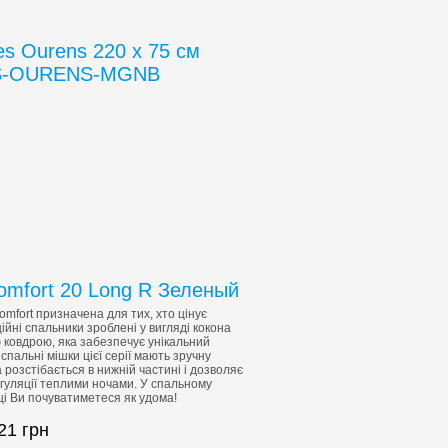
s Ourens 220 x 75 см
TS-OURENS-MGNB
Comfort 20 Long R Зеленый
omfort призначена для тих, хто цінує
ційні спальники зроблені у вигляді кокона
 ковдрою, яка забезпечує унікальний
спальні мішки цієї серії мають зручну
а розстібається в нижній частині і дозволяє
гуляції теплими ночами.
У спальному
сці Ви почуватиметеся як удома!
921
грн