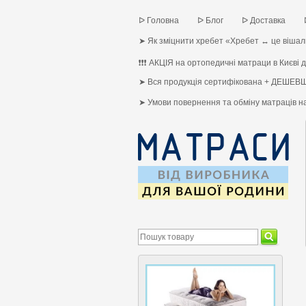
ᐅ Головна
ᐅ Блог
ᐅ Доставка
➤ Як зміцнити хребет «Хребет ↔ це вішалк
❗❗❗ АКЦІЯ на ортопедичні матраци в Києві до
➤ Вся продукція сертифікована + ДЕШЕВШ
➤ Умови повернення та обміну матраців 