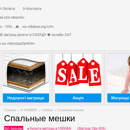
ᐅ Оплата
ᐅ Контакти
а усіх хвороб»
 - 70% ...☎️... на «Matras.org.UA»
Е матрац купити зі СКЛАДУ ❶ онлайн 24/7
на на «МатрацОргЮА»
Недорогі матраци
Акція
Матраци 
Головна
→
ᐈ HUBBER ↔ Хаббер
→
Спальные мешки
Спальные мешки
Всі бренди
♦ Купити матрац в УКРАЇНІ
《Матрас Орг ЮА》