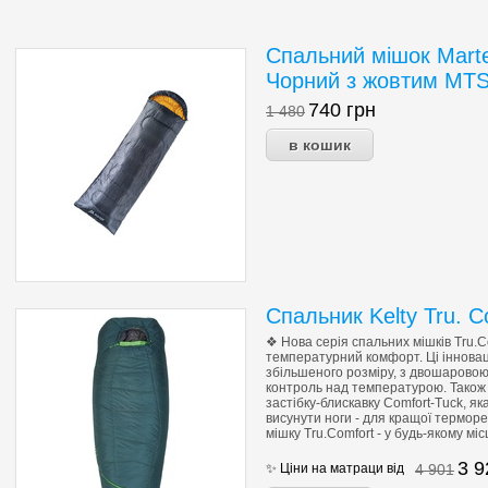
Спальний мішок Marte
Чорний з жовтим M
740
грн
1 480
Спальник Kelty Tru. 
❖ Нова серія спальних мішків Tru.C
температурний комфорт.
Ці іннова
збільшеного розміру, з двошаровою
контроль над температурою.
Також 
застібку-блискавку Comfort-Tuck, як
висунути ноги - для кращої терморе
мішку Tru.Comfort - у будь-якому мі
3 
✨ Ціни на матраци від
4 901