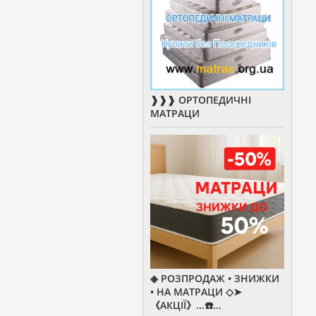
❱❱❱ ОРТОПЕДИЧНІ
МАТРАЦИ
◈ РОЗПРОДАЖ • ЗНИЖКИ
• НА МАТРАЦИ ◇➤
《АКЦІЇ》...☎️...