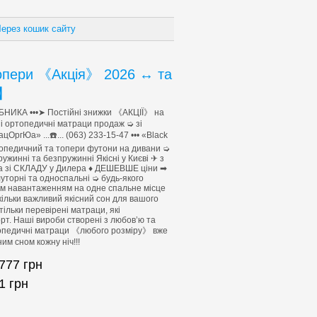
ерез кошик сайту
опери 《Акція》 2026 ↔ та
y】
НИКА •••➤ Постійні знижки 《АКЦІЇ》 на
ні ортопедичні матраци продаж ➭ зі
ОргЮа» ...☎️... (063) 233-15-47 ••• «Black
топедичний та топери футони на дивани ➭
инні та безпружинні Якісні у Києві ✈ з
 зі СКЛАДУ у Дилера ♦ ДЕШЕВШЕ ціни ➡
уторні та односпальні ➭ будь-якого
им навантаженням на одне спальне місце
ільки важливий якісний сон для вашого
льки перевірені матраци, які
т. Наші вироби створені з любов’ю та
топедичні матраци 《любого розміру》 вже
им сном кожну ніч!!!
777
грн
1
грн