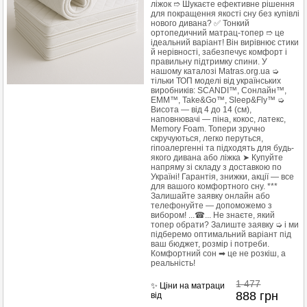
ліжок ➱ Шукаєте ефективне рішення
для покращення якості сну без купівлі
нового дивана? ✅ Тонкий
ортопедичний матрац-топер ➱ це
ідеальний варіант! Він вирівнює стики
й нерівності, забезпечує комфорт і
правильну підтримку спини. У
нашому каталозі Matras.org.ua ➭
тільки ТОП моделі від українських
виробників: SCANDI™, Сонлайн™,
EMM™, Take&Go™, Sleep&Fly™ ➭
Висота — від 4 до 14 (см),
наповнювачі — піна, кокос, латекс,
Memory Foam. Топери зручно
скручуються, легко перуться,
гіпоалергенні та підходять для будь-
якого дивана або ліжка ➤ Купуйте
напряму зі складу з доставкою по
Україні! Гарантія, знижки, акції — все
для вашого комфортного сну. ***
Залишайте заявку онлайн або
телефонуйте — допоможемо з
вибором! ...☎... Не знаєте, який
топер обрати? Залиште заявку ➭ і ми
підберемо оптимальний варіант під
ваш бюджет, розмір і потреби.
Комфортний сон ➡ це не розкіш, а
реальність!
1 477
✨ Ціни на матраци
888
грн
від