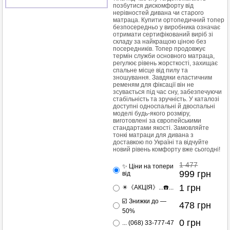
позбутися дискомфорту від
нерівностей дивана чи старого
матраца. Купити ортопедичний топер
безпосередньо у виробника означає
отримати сертифікований виріб зі
складу за найкращою ціною без
посередників. Топер продовжує
термін служби основного матраца,
регулює рівень жорсткості, захищає
спальне місце від пилу та
зношування. Завдяки еластичним
ременям для фіксації він не
зсувається під час сну, забезпечуючи
стабільність та зручність. У каталозі
доступні односпальні й двоспальні
моделі будь-якого розміру,
виготовлені за європейськими
стандартами якості. Замовляйте
тонкі матраци для дивана з
доставкою по Україні та відчуйте
новий рівень комфорту вже сьогодні!
1 477
✨ Ціни на топери
999
грн
від
1
грн
✴️《АКЦІЯ》...☎️...
☑️ Знижки до —
478
грн
50%
0
грн
... (068) 33-777-47