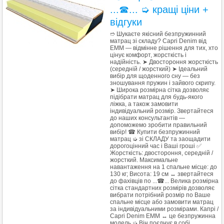
...☎... ➭ кращі ціни +
відгуки
➱ Шукаєте якісний безпружинний
матрац зі складу? Capri Denim від
ЕММ — відмінне рішення для тих, хто
цінує комфорт, жорсткість і
надійність. ➤ Двостороння жорсткість
(середній / жорсткий) ➤ Ідеальний
вибір для щоденного сну — без
зношування пружин і зайвого скрипу.
➤ Широка розмірна сітка дозволяє
підібрати матрац для будь-якого
ліжка, а також замовити
індивідуальний розмір. Звертайтеся
до наших консультантів —
допоможемо зробити правильний
вибір! ☎ Купити безпружинний
матрац ➭ зі СКЛАДУ та заощадити
дорогоцінний час і Ваші гроші ✅
Жорсткість: двостороння, середній /
жорсткий. Максимальне
навантаження на 1 спальне місце: до
130 кг; Висота: 19 см ↔ звертайтеся
до фахівців по ...☎... Велика розмірна
сітка стандартних розмірів дозволяє
вибрати потрібний розмір по Ваше
спальне місце або замовити матрац
за індивідуальними розмірами. Капрі /
Capri Denim ЕММ ↔ це безпружинна
модель ➭ Він поєднує в собі