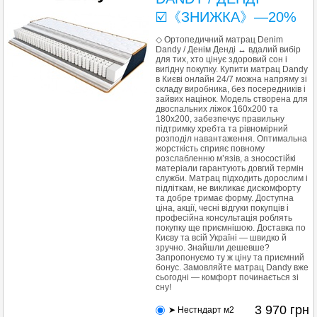
☑️《ЗНИЖКА》—20%
◇ Ортопедичний матрац Denim
Dandy / Денім Денді ↔ вдалий вибір
для тих, хто цінує здоровий сон і
вигідну покупку. Купити матрац Dandy
в Києві онлайн 24/7 можна напряму зі
складу виробника, без посередників і
зайвих націнок. Модель створена для
двоспальних ліжок 160x200 та
180x200, забезпечує правильну
підтримку хребта та рівномірний
розподіл навантаження. Оптимальна
жорсткість сприяє повному
розслабленню м’язів, а зносостійкі
матеріали гарантують довгий термін
служби. Матрац підходить дорослим і
підліткам, не викликає дискомфорту
та добре тримає форму. Доступна
ціна, акції, чесні відгуки покупців і
професійна консультація роблять
покупку ще приємнішою. Доставка по
Києву та всій Україні — швидко й
зручно. Знайшли дешевше?
Запропонуємо ту ж ціну та приємний
бонус. Замовляйте матрац Dandy вже
сьогодні — комфорт починається зі
сну!
3 970
грн
➤ Нестндарт м2