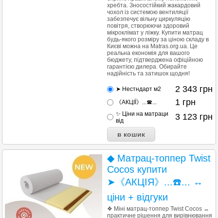
хребта. Зносостійкий жакардовий
чохол із системою вентиляції
забезпечує вільну циркуляцію
повітря, створюючи здоровий
мікроклімат у ліжку. Купити матрац
будь-якого розміру за ціною складу в
Києві можна на Matras.org.ua. Це
реальна економія для вашого
бюджету, підтверджена офіційною
гарантією дилера. Обирайте
надійність та затишок щодня!
2 343
грн
➤ Нестндарт м2
1
грн
《АКЦІЇ》...☎...
✨ Ціни на матраци
3 123
грн
від
◆ Матрац-топпер Twist
Cocos купити
➤《АКЦІЯ》...☎️... ↔
ціни + відгуки
❖ Міні матрац-топпер Twist Cocos ↔
практичне рішення для вирівнювання