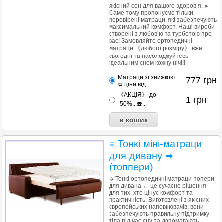
якісний сон для вашого здоров’я.
➤
Саме тому пропонуємо тільки
перевірені матраци, які забезпечують
максимальний комфорт. Наші вироби
створені з любов’ю та турботою про
вас! Замовляйте ортопедичні
матраци 《любого розміру》 вже
сьогодні та насолоджуйтесь
ідеальним сном кожну ніч!!!
Матраци зі знижкою
777
грн
➭ ціни від
《АКЦІЯ》 до
1
грн
-50%...☎️...
≡ Тонкі міні-матраци
для дивану ➡
(топпери)
➭ Тонкі ортопедичні матраци-топери
для дивана ↔ це сучасне рішення
для тих, хто цінує комфорт та
практичність. Виготовлені з якісних
європейських наповнювачів, вони
забезпечують правильну підтримку
тіла під час сну та допомагають