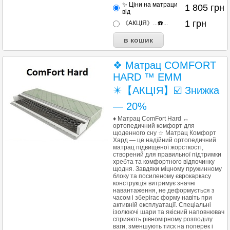
✨ Ціни на матраци
1 805
грн
від
1
грн
《АКЦІЯ》...☎️...
❖ Матрац COMFORT
HARD ™ EMM
✴️【АКЦІЯ】☑️ Знижка
— 20%
♦ Матрац ComFort Hard ↔
ортопедичний комфорт для
щоденного сну ☆ Матрац Комфорт
Хард — це надійний ортопедичний
матрац підвищеної жорсткості,
створений для правильної підтримки
хребта та комфортного відпочинку
щодня. Завдяки міцному пружинному
блоку та посиленому єврокаркасу
конструкція витримує значні
навантаження, не деформується з
часом і зберігає форму навіть при
активній експлуатації. Спеціальні
ізолюючі шари та якісний наповнювач
сприяють рівномірному розподілу
ваги, зменшують тиск на поперек і