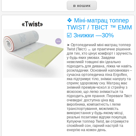
❖ Міні-матрац топпер
TWIST / ТВІСТ ™ EMM
☑️ Знижки —30%
➤ Ортопедичний міні-матрац топпер
Twist (Твіст) ↔ це практичне рішення
для тих, хто цінує комфорт і зручність
у будь-яких умовах. Завдяки
невеликій товщині він ідеально
підходить для дивана, ліжка чи навіть
розкладачки. Основний наповнювач –
сучасна ортопедична піна Ergoflex,
яка підтримує тіло, знімає напругу та
сприяє здоровому сну. Матрац має
знімний преміум-чохол зі стрейчу з
віскозою, що легко знімається та
підходить для прання. Переваги Твіст
очевидні: доступна ціна від
виробника, компактність і легке
транспортування, можливість
використання у будь-якому місці,
реальні позитивні відгуки покупців.
Купуючи топпер Twist, ви отримуєте
спокійний сон, гарний настрій та
енергію на кожен день.