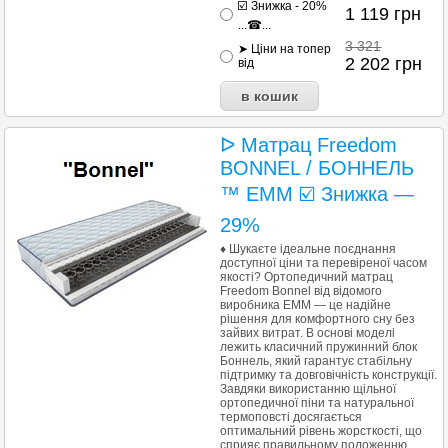
☑️ Знижка - 20%
1 119
грн
...☎...
3 321
➤ Ціни на топер
2 202
грн
від
ᐅ Матрац Freedom
BONNEL / БОННЕЛЬ
™ ЕММ ☑️ Знижка —
29%
♦ Шукаєте ідеальне поєднання
доступної ціни та перевіреної часом
якості? Ортопедичний матрац
Freedom Bonnel від відомого
виробника ЕММ — це надійне
рішення для комфортного сну без
зайвих витрат. В основі моделі
лежить класичний пружинний блок
Боннель, який гарантує стабільну
підтримку та довговічність конструкції.
Завдяки використанню щільної
ортопедичної піни та натуральної
термоповсті досягається
оптимальний рівень жорсткості, що
сприяє правильному положенню