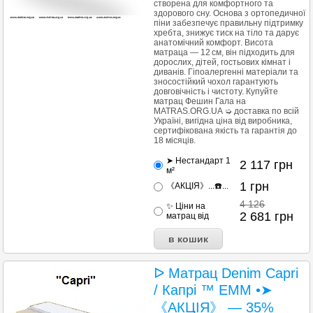
створена для комфортного та
здорового сну. Основа з ортопедичної
піни забезпечує правильну підтримку
хребта, знижує тиск на тіло та дарує
анатомічний комфорт. Висота
матраца — 12 см, він підходить для
дорослих, дітей, гостьових кімнат і
диванів. Гіпоалергенні матеріали та
зносостійкий чохол гарантують
довговічність і чистоту. Купуйте
матрац Фешин Гала на
MATRAS.ORG.UA ➭ доставка по всій
Україні, вигідна ціна від виробника,
сертифікована якість та гарантія до
18 місяців.
➤ Нестандарт 1
2 117
грн
м²
1
грн
《АКЦІЯ》...☎️...
4 126
✨ Ціни на
2 681
грн
матрац від
ᐅ Матрац Denim Capri
/ Капрі ™ ЕММ •➤
《АКЦІЯ》 — 35%