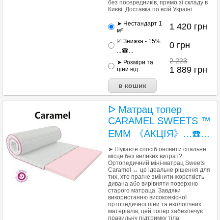
без посередників, прямо зі складу в
Києві. Доставка по всій Україні.
➤ Нестандарт 1
1 420
грн
м²
☑️ Знижка - 15%
0
грн
...☎...
2 223
➤ Розміри та
1 889
грн
ціни від
ᐅ Матрац топер
CARAMEL SWEETS ™
EMM 《АКЦІЯ》...☎️...
➤ Шукаєте спосіб оновити спальне
місце без великих витрат?
Ортопедичний міні-матрац Sweets
Caramel ↔ це ідеальне рішення для
тих, хто прагне змінити жорсткість
дивана або вирівняти поверхню
старого матраца. Завдяки
використанню високоякісної
ортопедичної піни та екологічних
матеріалів, цей топер забезпечує
правильну підтримку тіла,