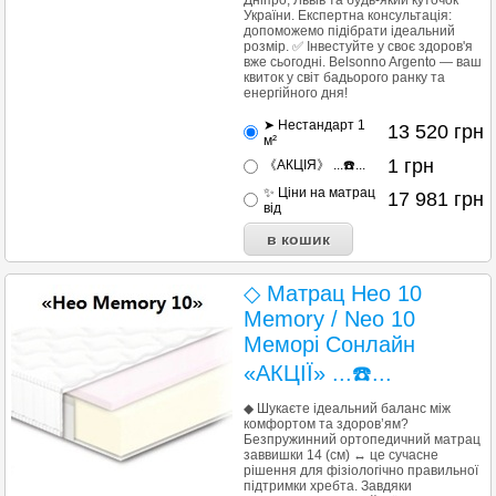
Дніпро, Львів та будь-який куточок
України. Експертна консультація:
допоможемо підібрати ідеальний
розмір. ✅ Інвестуйте у своє здоров'я
вже сьогодні. Belsonno Argento — ваш
квиток у світ бадьорого ранку та
енергійного дня!
➤ Нестандарт 1
13 520
грн
м²
1
грн
《АКЦІЯ》 ...☎️...
✨ Ціни на матрац
17 981
грн
від
◇ Матрац Нео 10
Memory / Neo 10
Меморі Сонлайн
«АКЦІЇ» ...☎️...
◆ Шукаєте ідеальний баланс між
комфортом та здоров’ям?
Безпружинний ортопедичний матрац
заввишки 14 (см) ↔ це сучасне
рішення для фізіологічно правильної
підтримки хребта. Завдяки