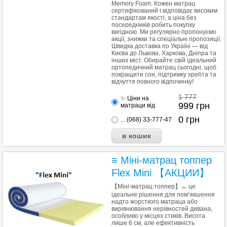
Memory Foam. Кожен матрац
сертифікований і відповідає високим
стандартам якості, а ціна без
посередників робить покупку
вигідною. Ми регулярно пропонуємо
акції, знижки та спеціальні пропозиції.
Швидка доставка по Україні — від
Києва до Львова, Харкова, Дніпра та
інших міст. Обирайте свій ідеальний
ортопедичний матрац сьогодні, щоб
покращити сон, підтримку хребта та
відчуття повного відпочинку!
1 777
✨ Ціни на
999
грн
матраци від
0
грн
... (068) 33-777-47
≡ Міні-матрац топпер
Flex Mini 【АКЦИИ】
【Міні-матрац топпер】↔ це
ідеальне рішення для пом’якшення
надто жорсткого матраца або
вирівнювання нерівностей дивана,
особливо у місцях стиків. Висота
лише 6 см, але ефективність