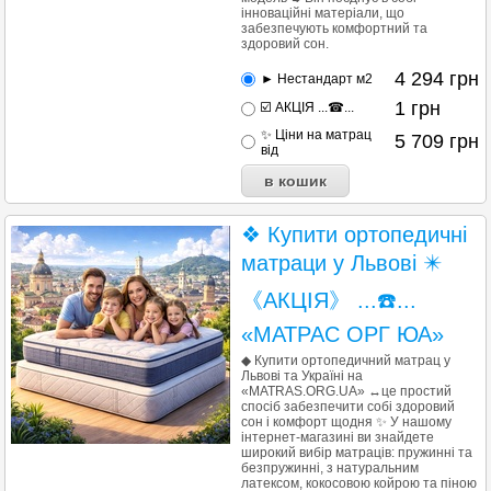
інноваційні матеріали, що
забезпечують комфортний та
здоровий сон.
4 294
грн
► Нестандарт м2
1
грн
☑️ АКЦІЯ ...☎...
✨ Ціни на матрац
5 709
грн
від
❖ Купити ортопедичні
матраци у Львові ✴️
《АКЦІЯ》 ...☎️...
«МАТРАС ОРГ ЮА»
◆ Купити ортопедичний матрац у
Львові та Україні на
«MATRAS.ORG.UA» ↔це простий
спосіб забезпечити собі здоровий
сон і комфорт щодня ✨ У нашому
інтернет-магазині ви знайдете
широкий вибір матраців: пружинні та
безпружинні, з натуральним
латексом, кокосовою койрою та піною