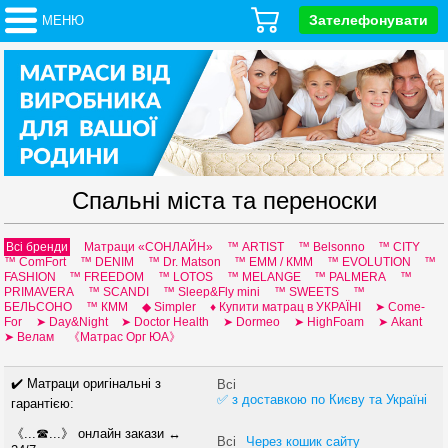
Зателефонувати
МЕНЮ
Спальні міста та переноски
Всі бренди
Матраци «СОНЛАЙН»
™ ARTIST
™ Belsonno
™ CITY
™ ComFort
™ DENIM
™ Dr. Matson
™ EMM / КММ
™ EVOLUTION
™
FASHION
™ FREEDOM
™ LOTOS
™ MELANGE
™ PALMERA
™
PRIMAVERA
™ SCANDI
™ Sleep&Fly mini
™ SWEETS
™
БЕЛЬСОНО
™ КММ
◆ Simpler
♦ Купити матрац в УКРАЇНІ
➤ Come-
For
➤ Day&Night
➤ Doctor Health
➤ Dormeo
➤ HighFoam
➤ Аkant
➤ Велам
《Матрас Орг ЮА》
✔️ Матраци оригінальні з
Всі
✅ з доставкою по Києву та Україні
гарантією:
《...☎...》 онлайн закази ↔
Всі
Через кошик сайту