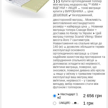
❱❱❱ Купити ортопедичний топпер
міні-матрац недорого від ™ КММ +
ВІДГУКИ + АКЦІЯ ↔ тонкі матраци
купити у ВИРОБНИКА ↔ ціни
ДЕШЕВШЕ ✔️ безпружинний,
двосторонній матрац... Можливість
виготовлення нестандартного
розміру + найкраща ціна ↔ Новинки
матраца топера Сканди Вікінг +
доставка по Києву та Україні ➤ Цей
матрац-топпер Scandi Viking / Вікінг
висота його 7 сантиметрів.
Навантаження на спальне місце до
140 (кг) ➭ дозволяє збільшити термін
експлуатації основного
ортопедичного матраца ➭ стане
надійним захистом від протирання та
забруднення спального місця ➭
допомагає згладити всі нерівності,
вм'ятини матраца, поверхні, що
зносився, поверхні дивана або крісла
➭ якщо у зв'язку з тривалим терміном
експлуатації ваш матрац має
вм'ятини, нерівності – у такому
випадку, вибір повинен стати між
футоном і топпером.
➤ Нестндарт 1
2 656
грн
м2
1
грн
《АКЦІЯ》...☎️...