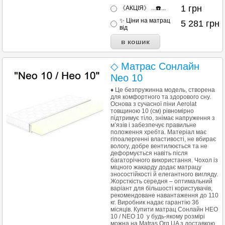
1
грн
《АКЦІЯ》 ...☎️...
✨ Ціни на матрац
5 281
грн
від
◇ Матрас Сонлайн
Neo 10
♦ Це безпружинна модель, створена
для комфортного та здорового сну.
Основа з сучасної піни Aerolat
товщиною 10 (см) рівномірно
підтримує тіло, знімає напруження з
м’язів і забезпечує правильне
положення хребта. Матеріал має
гіпоалергенні властивості, не вбирає
вологу, добре вентилюється та не
деформується навіть після
багаторічного використання. Чохол із
міцного жакарду додає матрацу
зносостійкості й елегантного вигляду.
Жорсткість середня – оптимальний
варіант для більшості користувачів,
рекомендоване навантаження до 110
кг. Виробник надає гарантію 36
місяців. Купити матрац Сонлайн НЕО
10 / NEO 10 у будь-якому розмірі
можна на Matras.Org.UA з доставкою