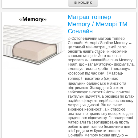
Матрац топпер
Memory / Меморі ТМ
Сонлайн
◇ Ортопедичний матрац топпер
Сонлайн Меморі / Sonline Memory ↔
це тонкий міні-матрац, який легко
оновить навіть старе чи незручне
спальне місце ✨ Його головна
перевага ➭ інноваційна піна Memory
Foam, що «запам’ятовує» форму тіла,
зменшує тиск на хребет і покращує
кровообіг під час сну 《Матрац-
топпер》 висотою 5 (см) має
ідеальний баланс між м’якістю та
підтримкою. Жакардовий чохол
забезпечує зносостійкість і приємні
тактильні відчуття, а резинки по кутах
надійно фіксують виріб на основному
матраці чи дивані. Він не лише
вирівнює нерівності, а й створює
анатомічно правильну поверхню для
щоденного відпочинку. Гіпоалергенні
матеріали та сертифікована якість
роблять цей топпер безпечним для
всієї родини ➱ Купити топпер
Сонлайн Memory можна вигідно ➡