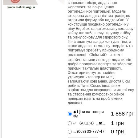
спального місця, додавання
жорсткості та покращення
ортопедичної підтримки. Модель
створена для диванів і матраців, які
втратили форму або надто м’які. У
конструкції поєднано ортопедичну
піну Ergoflex та латексовану кокосову
койру, що забезпечує пружну, стійку
та рівну основу для здорового сну.
Піна адаптується до контурів тіла, а
кокос додає оптимальну твердість та
підтримує хребет у природному
положенні 《Знімний》 чохол зі
стрейч-тканини легко доглядати, він
добре пропускає повітря та зберігає
приємні тактильні властивості.
Фіксатори по кутах надійно
утримують топпер на місці,
запобігаючи ковзанню. Висота 6 см
робить Twist Cocos ідеальним
варіантом для покращення якості сну
та створення комфортної рівної
поверхні навіть на проблемних
диванах.
◆ Ціни на топери
1 858
грн
від
1
грн
✅ 《АКЦІЯ》...☎...
0
грн
... (068) 33-777-47