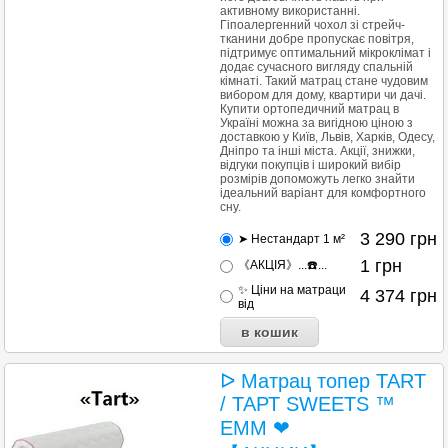
активному використанні.
Гіпоалергенний чохол зі стрейч-
тканини добре пропускає повітря,
підтримує оптимальний мікроклімат і
додає сучасного вигляду спальній
кімнаті. Такий матрац стане чудовим
вибором для дому, квартири чи дачі.
Купити ортопедичний матрац в
Україні можна за вигідною ціною з
доставкою у Київ, Львів, Харків, Одесу,
Дніпро та інші міста. Акції, знижки,
відгуки покупців і широкий вибір
розмірів допоможуть легко знайти
ідеальний варіант для комфортного
сну.
3 290
грн
➤ Нестандарт 1 м²
1
грн
《АКЦІЯ》...☎️...
✨ Ціни на матраци
4 374
грн
від
ᐅ Матрац топер TART
/ ТАРТ SWEETS ™
ЕММ ❤