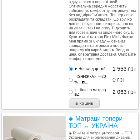
відчувається з першої ночі!
Оптимальна середня жорсткість
забезпечує комфортну підтримку тіла
без надмірної м’якості. Топпер легко
розкладати та складати, що зручно
для повсякденного використання як
на дивані, так і на ліжку. Підходить
для гостей, дачі чи щоденного сну. ☑
Купити міні-матрац Flex Mini / Флекс
Міні прямо зі Складу — означає
заощадити та отримати якість
напряму від виробника! ➤ Вигідна
ціна, оперативна доставка. Обирайте
комфорт економно!
1 553
грн
➤ Нестандарт м2
《ЗНИЖКА》—20
0
грн
% ...☎️...
✨ Ціни на матрац
2 063
грн
від
◈ Матраци топери
ТОП ↔ УКРАЇНА
◈ Тонкі міні матраци-топери ↔ ТОП
Україна для вирівнювання диванів і