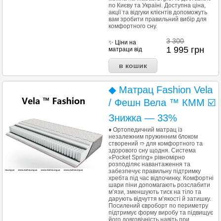
по Києву та Україні. Доступна ціна,
акції та відгуки клієнтів допоможуть
вам зробити правильний вибір для
комфортного сну.
3 300
✨ Ціни на
1 995
грн
матраци від
◆ Матрац Fashion Vela
/ Фешн Вела ™ КММ ☑️
Знижка — 33%
♦ Ортопедичний матрац із
незалежним пружинним блоком
створений ➱ для комфортного та
здорового сну щодня. Система
«Pocket Spring» рівномірно
розподіляє навантаження та
забезпечує правильну підтримку
хребта під час відпочинку. Комфортні
шари піни допомагають розслабити
м’язи, зменшують тиск на тіло та
дарують відчуття м’якості й затишку.
Посилений євроборт по периметру
підтримує форму виробу та підвищує
його довговічність навіть при