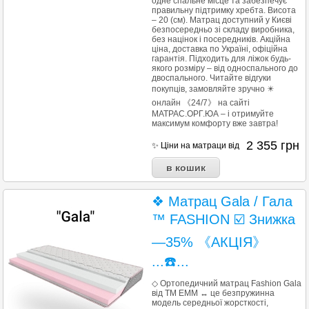
одне спальне місце та забезпечує
правильну підтримку хребта. Висота
– 20 (см). Матрац доступний у Києві
безпосередньо зі складу виробника,
без націнок і посередників. Акційна
ціна, доставка по Україні, офіційна
гарантія. Підходить для ліжок будь-
якого розміру – від односпального до
двоспального. Читайте відгуки
покупців, замовляйте зручно ✴️
онлайн 《24/7》 на сайті
МАТРАС.ОРГ.ЮА – і отримуйте
максимум комфорту вже завтра!
2 355
грн
✨ Ціни на матраци від
❖ Матрац Gala / Гала
™ FASHION ☑️ Знижка
—35% 《АКЦІЯ》
...☎️...
◇ Ортопедичний матрац Fashion Gala
від ТМ ЕММ ↔ це безпружинна
модель середньої жорсткості,