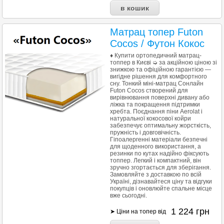
Матрац топер Futon
Cocos / Футон Кокос
♦ Купити ортопедичний матрац-
топпер в Києві ➭ за акційною ціною зі
знижкою та офіційною гарантією —
вигідне рішення для комфортного
сну. Тонкий міні-матрац Сонлайн
Futon Cocos створений для
вирівнювання поверхні дивану або
ліжка та покращення підтримки
хребта. Поєднання піни Aerolat і
натуральної кокосової койри
забезпечує оптимальну жорсткість,
пружність і довговічність.
Гіпоалергенні матеріали безпечні
для щоденного використання, а
резинки по кутах надійно фіксують
топпер. Легкий і компактний, він
зручно згортається для зберігання.
Замовляйте з доставкою по всій
Україні, дізнавайтеся ціну та відгуки
покупців і оновлюйте спальне місце
вже сьогодні.
1 224
грн
➤ Ціни на топер від