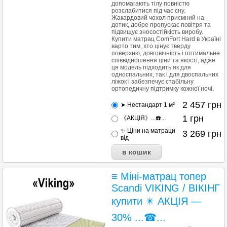
допомагають тілу повністю
розслабитися під час сну.
Жакардовий чохол приємний на
дотик, добре пропускає повітря та
підвищує зносостійкість виробу.
Купити матрац ComFort Hard в Україні
варто тим, хто цінує тверду
поверхню, довговічність і оптимальне
співвідношення ціни та якості, адже
ця модель підходить як для
односпальних, так і для двоспальних
ліжок і забезпечує стабільну
ортопедичну підтримку кожної ночі.
2 457
грн
➤ Нестандарт 1 м²
1
грн
《АКЦІЯ》...☎️...
✨ Ціни на матраци
3 269
грн
від
≡ Міні-матрац топер
Scandi VIKING / ВІКІНГ
купити ✴️ АКЦІЯ —
30% ...☎...