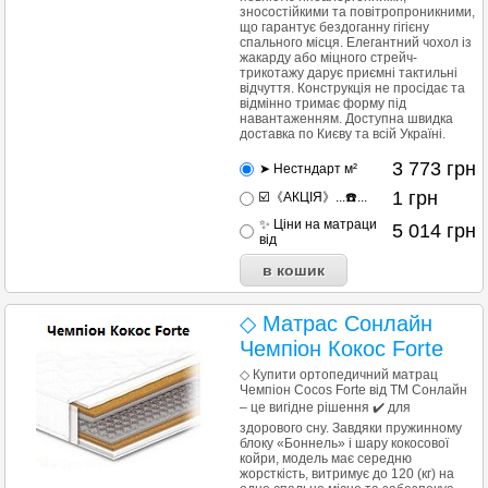
зносостійкими та повітропроникними,
що гарантує бездоганну гігієну
спального місця. Елегантний чохол із
жакарду або міцного стрейч-
трикотажу дарує приємні тактильні
відчуття. Конструкція не просідає та
відмінно тримає форму під
навантаженням. Доступна швидка
доставка по Києву та всій Україні.
3 773
грн
➤ Нестндарт м²
1
грн
☑️《АКЦІЯ》...☎️...
✨ Ціни на матраци
5 014
грн
від
◇ Матрас Сонлайн
Чемпіон Кокос Forte
◇ Купити ортопедичний матрац
Чемпіон Cocos Forte від ТМ Сонлайн
– це вигідне рішення ✔️ для
здорового сну. Завдяки пружинному
блоку «Боннель» і шару кокосової
койри, модель має середню
жорсткість, витримує до 120 (кг) на