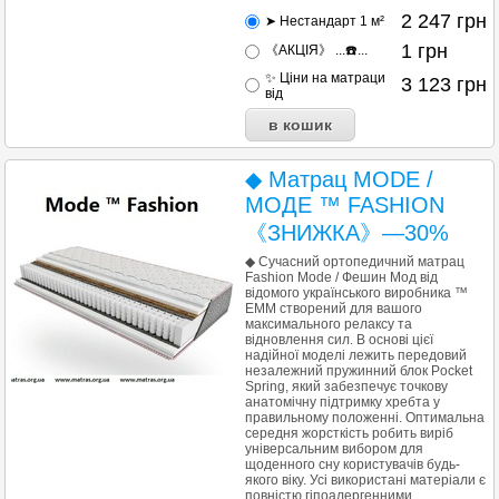
2 247
грн
➤ Нестандарт 1 м²
1
грн
《АКЦІЯ》 ...☎️...
✨ Ціни на матраци
3 123
грн
від
◆ Матрац MODE /
МОДЕ ™ FASHION
《ЗНИЖКА》—30%
◆ Сучасний ортопедичний матрац
Fashion Mode / Фешин Мод від
відомого українського виробника ™
EMM створений для вашого
максимального релаксу та
відновлення сил. В основі цієї
надійної моделі лежить передовий
незалежний пружинний блок Pocket
Spring, який забезпечує точкову
анатомічну підтримку хребта у
правильному положенні. Оптимальна
середня жорсткість робить виріб
універсальним вибором для
щоденного сну користувачів будь-
якого віку. Усі використані матеріали є
повністю гіпоалергенними,