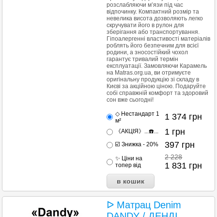
розслабляючи м’язи під час
відпочинку. Компактний розмір та
невелика висота дозволяють легко
скручувати його в рулон для
зберігання або транспортування.
Гіпоалергенні властивості матеріалів
роблять його безпечним для всієї
родини, а зносостійкий чохол
гарантує тривалий термін
експлуатації. Замовляючи Карамель
на Matras.org.ua, ви отримуєте
оригінальну продукцію зі складу в
Києві за акційною ціною. Подаруйте
собі справжній комфорт та здоровий
сон вже сьогодні!
◇ Нестандарт 1
1 374
грн
м²
1
грн
《АКЦІЯ》...☎️...
397
грн
☑️ Знижка - 20%
2 228
✨ Ціни на
1 831
грн
топер від
ᐅ Матрац Denim
DANDY / ДЕНДІ