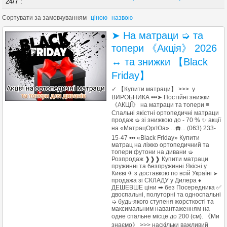
24/7 :
Сортувати за
замовчуванням
ціною
назвою
➤ На матраци ➭ та
топери 《Акція》 2026
↔ та знижки 【Black
Friday】
✓ 【Купити матраци】 >>> у
ВИРОБНИКА •••➤ Постійні знижки
《АКЦІЇ》 на матраци та топери ≡
Спальні якістні ортопедичні матраци
продаж ➭ зі знижкою до - 70 % ✨ акції
на «МатрацОргЮа» ...☎️... (063) 233-
15-47 ••• «Black Friday» Купити
матрац на ліжко ортопедичний та
топери футони на дивани ➭
Розпродаж ❱❱❱ Купити матраци
пружинні та безпружинні Якісні у
Києві ✈ з доставкою по всій Україні
➤
продажа зі СКЛАДУ у Дилера ♦
ДЕШЕВШЕ ціни ➡ без Посередника ✅
двоспальні, полуторні та односпальні
➭ будь-якого ступеня жорсткості та
максимальним навантаженням на
одне спальне місце до 200 (см). 《Ми
знаємо》 >>> наскільки важливий