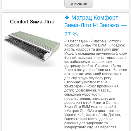
❖ Матрац Комфорт
Зима-Літо ☑️ Знижка —
27 %
✅ Ортопедичний матрац Comfort /
Комфорт Зима-Літо ЕММ ↔ поєднує
якість, комфорт та доступну ціну.
Модель оснащена пружинним блоком
Bonnel і шарами піни та термоповсті,
що забезпечують правильну
підтримку хребта. Система «Зима-
Літо» з натуральної вовни та бавовни
створює оптимальний мікроклімат
для сну в будь-яку пору року.
Євроборт укріплює краї, а
жаккардовий чохол приємний на
дотик і довговічний. Матрац
середньої жорсткості,
гіпоалергенний, підходить для
дорослих і дітей. Купити Comfort
Зима-Літо ЕММ можна на сайті
«Матрас Орг ЮА» з доставкою по
Україні: Київ, Харків, Львів, Дніпро,
Одеса та інші міста. Ідеальне
рішення для здорового та
комфортного сну без переплат.