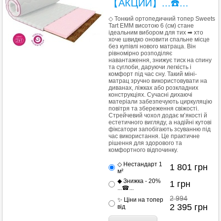
【АКЦИИ】...☎️...
◇ Тонкий ортопедичний топер Sweets
Tart EMM висотою 6 (см) стане
ідеальним вибором для тих ➡ хто
хоче швидко оновити спальне місце
без купівлі нового матраца. Він
рівномірно розподіляє
навантаження, знижує тиск на спину
та суглоби, даруючи легкість і
комфорт під час сну. Такий міні-
матрац зручно використовувати на
диванах, ліжках або розкладних
конструкціях. Сучасні дихаючі
матеріали забезпечують циркуляцію
повітря та збереження свіжості.
Стрейчевий чохол додає м’якості й
естетичного вигляду, а надійні кутові
фіксатори запобігають зсуванню під
час використання. Це практичне
рішення для здорового та
комфортного відпочинку.
◇ Нестандарт 1
1 801
грн
м²
◆ Знижка - 20%
1
грн
...☎...
2 994
✨ Ціни на топер
2 395
грн
від