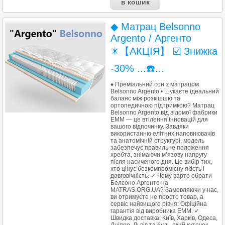
◆ Матрац Belsonno
Argento / Аргенто
✴️【АКЦІЯ】 ☑️ Знижка
-30% ...☎️...
♦ Преміальний сон з матрацом
Belsonno Argento • Шукаєте ідеальний
баланс між розкішшю та
ортопедичною підтримкою? Матрац
Belsonno Argento від відомої фабрики
EMM — це втілення інновацій для
вашого відпочинку. Завдяки
використанню елітних наповнювачів
та анатомічній структурі, модель
забезпечує правильне положення
хребта, знімаючи м’язову напругу
після насиченого дня. Це вибір тих,
хто цінує безкомпромісну якість і
довговічність. ✓ Чому варто обрати
Белсоно Аргенто на
MATRAS.ORG.UA? Замовляючи у нас,
ви отримуєте не просто товар, а
сервіс найвищого рівня: Офіційна
гарантія від виробника EMM. ✓
Швидка доставка: Київ, Харків, Одеса,