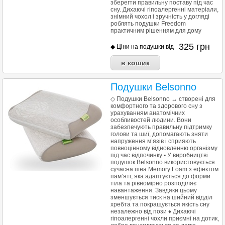
зберегти правильну поставу під час
сну. Дихаючі гіпоалергенні матеріали,
знімний чохол і зручність у догляді
роблять подушки Freedom
практичним рішенням для дому
325
грн
◆ Ціни на подушки від
Подушки Belsonno
◇ Подушки Belsonno ↔ створені для
комфортного та здорового сну з
урахуванням анатомічних
особливостей людини. Вони
забезпечують правильну підтримку
голови та шиї, допомагають зняти
напруження м’язів і сприяють
повноцінному відновленню організму
під час відпочинку ▪︎ У виробництві
подушок Belsonno використовується
сучасна піна Memory Foam з ефектом
пам’яті, яка адаптується до форми
тіла та рівномірно розподіляє
навантаження. Завдяки цьому
зменшується тиск на шийний відділ
хребта та покращується якість сну
незалежно від пози ♦ Дихаючі
гіпоалергенні чохли приємні на дотик,