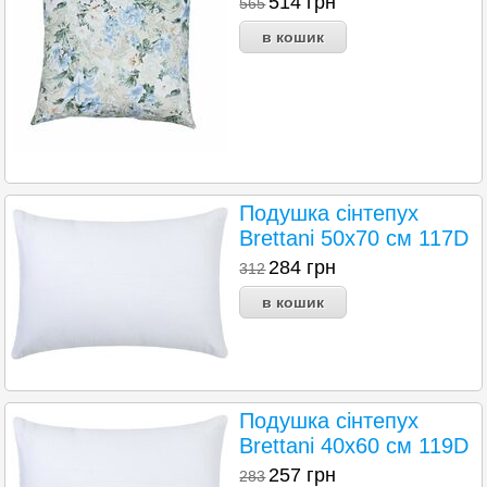
514
грн
565
Подушка сінтепух
Brettani 50х70 см 117D
284
грн
312
Подушка сінтепух
Brettani 40х60 см 119D
257
грн
283