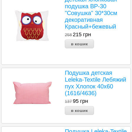
подушка BP-30
"Совушка" 30*30см
декоративная
Красный+бежевый
215
грн
258
Подушка детская
Leleka-Textile Лебяжий
пух Хлопок 40х60
(1616/4636)
95
грн
137
Подушка Leleka-Textile