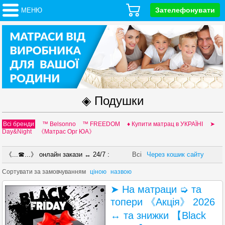
Зателефонувати
МЕНЮ
◈ Подушки
Всі бренди
™ Belsonno
™ FREEDOM
♦ Купити матрац в УКРАЇНІ
➤
Day&Night
《Матрас Орг ЮА》
《...☎...》 онлайн закази ↔ 24/7 :
Всі
Через кошик сайту
Сортувати за
замовчуванням
ціною
назвою
➤ На матраци ➭ та
топери 《Акція》 2026
↔ та знижки 【Black