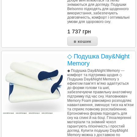
добре вентилюються та легко
знімаються для догляду. Подушки
Belsonno підходять для щоденного
використання, забезпечують
довговічність, комфорт і оптимальні
умови для здорового сну.
1 737
грн
◇ Подушка Day&Night
Memory
◆ Подушка Day&Night Memory —
комфорт та підтримка щодня ◇
Подушка Day&Night Memory з
ефектом пам’яті м’яко адаптується
до форми голови та шиї,
забезпечуючи правильну анатомічну
підтримку під час сну. Наповнювач
Memory Foam рівномірно розподіляє
навантаження, зменшує тиск на м’язи
та сприяє повному розслабленню.
Ергономічна форма підходить для
сну на спині й на боці. Гіпоалергенні
матеріали та знімний чохол
гарантують гігієнічність і простий
догляд. Купити подушку Day&Night
Memory можна з доставкою по