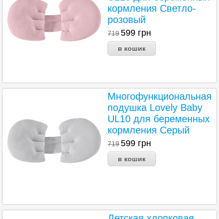
кормления Светло-
розовый
599
грн
719
Многофункциональная
подушка Lovely Baby
UL10 для беременных
кормления Серый
599
грн
719
Детская хлопковая