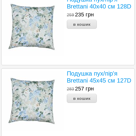
Brettani 40х40 см 128D
235
грн
259
Подушка пух/пір'я
Brettani 45х45 см 127D
257
грн
283