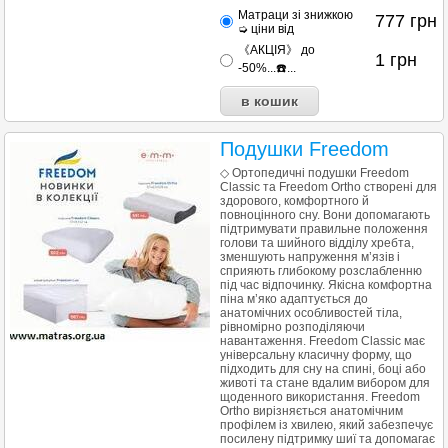
Матраци зі знижкою
777
грн
➭ ціни від
《АКЦІЯ》 до
1
грн
-50%...☎️...
Подушки Freedom
◇ Ортопедичні подушки Freedom
Classic та Freedom Ortho створені для
здорового, комфортного й
повноцінного сну. Вони допомагають
підтримувати правильне положення
голови та шийного відділу хребта,
зменшують напруження м’язів і
сприяють глибокому розслабленню
під час відпочинку. Якісна комфортна
піна м’яко адаптується до
анатомічних особливостей тіла,
рівномірно розподіляючи
навантаження. Freedom Classic має
універсальну класичну форму, що
підходить для сну на спині, боці або
животі та стане вдалим вибором для
щоденного використання. Freedom
Ortho вирізняється анатомічним
профілем із хвилею, який забезпечує
посилену підтримку шиї та допомагає