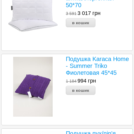
50*70
3 017
грн
3 591
Подушка Karaca Home
- Summer Triko
Фиолетовая 45*45
994
грн
1 184
Подушка пух/пір'я