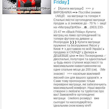
Friday】
✓ 【Купити матраци】 >>> у
ВИРОБНИКА •••➤ Постійні знижки
《АКЦІЇ》 на матраци та топери ≡
Спальні якістні ортопедичні матраци
продаж ➭ зі знижкою до - 70 % ✨ акції
на «МатрацОргЮа» ...☎️... (063) 233-
15-47 ••• «Black Friday» Купити
матрац на ліжко ортопедичний та
топери футони на дивани ➭
Розпродаж ❱❱❱ Купити матраци
пружинні та безпружинні Якісні у
Києві ✈ з доставкою по всій Україні
➤
продажа зі СКЛАДУ у Дилера ♦
ДЕШЕВШЕ ціни ➡ без Посередника ✅
двоспальні, полуторні та односпальні
➭ будь-якого ступеня жорсткості та
максимальним навантаженням на
одне спальне місце до 200 (см). 《Ми
знаємо》 >>> наскільки важливий
якісний сон для вашого здоров’я.
➤
Саме тому пропонуємо тільки
перевірені матраци, які забезпечують
максимальний комфорт. Наші вироби
створені з любов’ю та турботою про
вас! Замовляйте ортопедичні
матраци 《любого розміру》 вже
сьогодні та насолоджуйтесь
ідеальним сном кожну ніч!!!