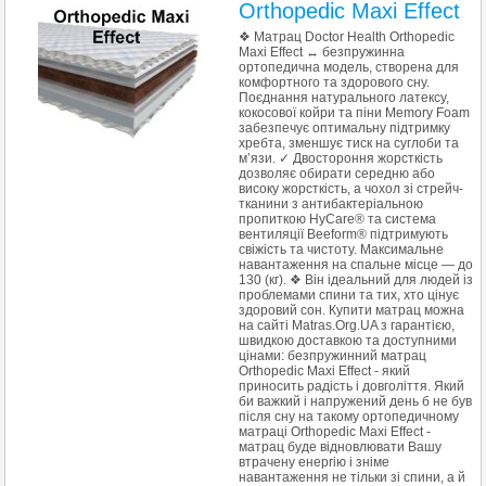
Orthopedic Maxi Effect
❖ Матрац Doctor Health Orthopedic
Maxi Effect ↔ безпружинна
ортопедична модель, створена для
комфортного та здорового сну.
Поєднання натурального латексу,
кокосової койри та піни Memory Foam
забезпечує оптимальну підтримку
хребта, зменшує тиск на суглоби та
м’язи. ✓ Двостороння жорсткість
дозволяє обирати середню або
високу жорсткість, а чохол зі стрейч-
тканини з антибактеріальною
пропиткою HyCare® та система
вентиляції Beeform® підтримують
свіжість та чистоту. Максимальне
навантаження на спальне місце — до
130 (кг). ❖ Він ідеальний для людей із
проблемами спини та тих, хто цінує
здоровий сон. Купити матрац можна
на сайті Matras.Org.UA з гарантією,
швидкою доставкою та доступними
цінами: безпружинний матрац
Orthopedic Maxi Effect - який
приносить радість і довголіття. Який
би важкий і напружений день б не був
після сну на такому ортопедичному
матраці Orthopedic Maxi Effect -
матрац буде відновлювати Вашу
втрачену енергію і зніме
навантаження не тільки зі спини, а й