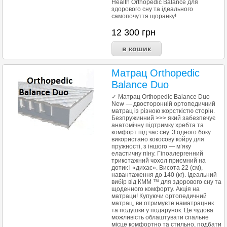
Health Orthopedic Balance для
здорового сну та ідеального
самопочуття щоранку!
12 300
грн
Матрац Orthopedic
Balance Duo
✓ Матрац Orthopedic Balance Duo
New — двосторонній ортопедичний
матрац із різною жорсткістю сторін.
Безпружинний >>> який забезпечує
анатомічну підтримку хребта та
комфорт під час сну. З одного боку
використано кокосову койру для
пружності, з іншого — м’яку
еластичну піну. Гіпоалергенний
трикотажний чохол приємний на
дотик і «дихає». Висота 22 (см),
навантаження до 140 (кг). Ідеальний
вибір від КММ ™ для здорового сну та
щоденного комфорту. Акція на
матраци! Купуючи ортопедичний
матрац, ви отримуєте наматрацник
та подушки у подарунок. Це чудова
можливість облаштувати спальне
місце комфортно та стильно, подбати