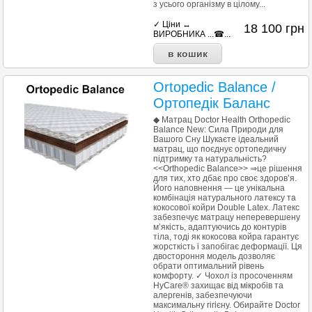
з усього організму в цілому...
✓ Ціни ↔
18 100
грн
ВИРОБНИКА ...☎...
Ortopedic Balance /
Ортопедік Баланс
◆ Матрац Doctor Health Orthopedic
Balance New: Сила Природи для
Вашого Сну Шукаєте ідеальний
матрац, що поєднує ортопедичну
підтримку та натуральність?
<<Orthopedic Balance>> ⇒це рішення
для тих, хто дбає про своє здоров’я.
Його наповнення — це унікальна
комбінація натурального латексу та
кокосової койри Double Latex. Латекс
забезпечує матрацу неперевершену
м’якість, адаптуючись до контурів
тіла, тоді як кокосова койра гарантує
жорсткість і запобігає деформації. Ця
двостороння модель дозволяє
обрати оптимальний рівень
комфорту. ✓ Чохол із просоченням
HyCare® захищає від мікробів та
алергенів, забезпечуючи
максимальну гігієну. Обирайте Doctor