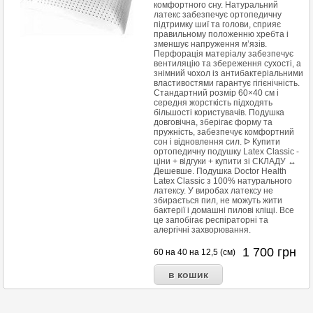
комфортного сну. Натуральний
латекс забезпечує ортопедичну
підтримку шиї та голови, сприяє
правильному положенню хребта і
зменшує напруження м’язів.
Перфорація матеріалу забезпечує
вентиляцію та збереження сухості, а
знімний чохол із антибактеріальними
властивостями гарантує гігієнічність.
Стандартний розмір 60×40 см і
середня жорсткість підходять
більшості користувачів. Подушка
довговічна, зберігає форму та
пружність, забезпечує комфортний
сон і відновлення сил. ᐅ Купити
ортопедичну подушку Latex Classic -
ціни + відгуки + купити зі СКЛАДУ ↔
Дешевше. Подушка Doctor Health
Latex Classic з 100% натурального
латексу. У виробах латексу не
збирається пил, не можуть жити
бактерії і домашні пилові кліщі. Все
це запобігає респіраторні та
алергічні захворювання.
1 700
грн
60 на 40 на 12,5 (см)