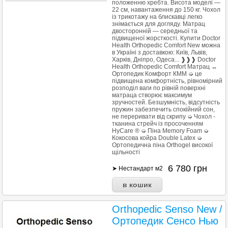
положенню хребта. Висота моделі —
22 см, навантаження до 150 кг. Чохол
із трикотажу на блискавці легко
знімається для догляду. Матрац
двосторонній — середньої та
підвищеної жорсткості. Купити Doctor
Health Orthopedic Comfort New можна
в Україні з доставкою: Київ, Львів,
Харків, Дніпро, Одеса... ❱❱❱ Doctor
Health Orthopedic Comfort Матрац ↔
Ортопедик Комфорт КММ ➭ це
підвищена комфортність, рівномірний
розподіл ваги по рівній поверхні
матраца створює максимум
зручностей. Безшумність, відсутність
пружин забезпечить спокійний сон,
не переривати від скрипу ➭ Чохол -
тканина стрейч із просоченням
HyCare ® ➭ Піна Memory Foam ➭
Кокосова койра Double Latex ➭
Ортопедична піна Orthogel високої
щільності
6 780
грн
➤ Нестандарт м2
Orthopedic Senso New /
Ортопедик Сенсо Нью