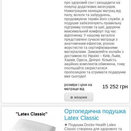
про здоровий сон і заощадити на
покупці додаткових аксесуарів.
Наматрацник захищає матрац від
пилу, вологи та забруднень,
продовжуючи термін його служби, а
подушки забезпечують правильну
підтримку голови та шиї, даруючи
максимальний комфорт під час
відпочинку. У нашому каталозі
представлені сучасні матраци з
анатомічним ефектом, різною
жорсткістю та сертифікованими
матеріалами. Замовляйте онлайн з
доставкою по Україні – Київ, Львів,
Харків, Одеса, Дніпро. Кількість
акційних комплектів обмежена, тому
поспішайте скористатися
пропозицією та отримати подарунки
вже сьогодні!
розміри і ціни на
15 252
грн
матраци від
Ортопедична подушка
Latex Classic
❖ Подушка Doctor Health Latex
Classic створена для здорового та