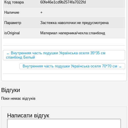
Код товара
60fe46e1cd9b2574fa7022fd
Наличие
+
Параметр
Застежка наволочки:не предусмотрена
isOriginal
Материал наперника/чехла:спанбонд
← Внутренняя часть подушки Українська оселя 35*35 см
спанбонд Белый
Внутренняя часть подушки Українська оселя 70*70 см →
Відгуки
Поки немає відгуків
Написати відгук