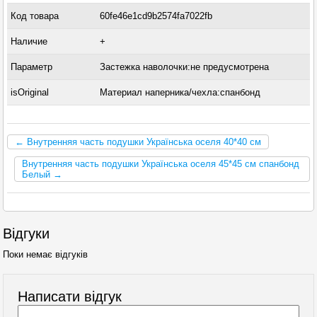
Код товара
60fe46e1cd9b2574fa7022fb
Наличие
+
Параметр
Застежка наволочки:не предусмотрена
isOriginal
Материал наперника/чехла:спанбонд
← Внутренняя часть подушки Українська оселя 40*40 см
Внутренняя часть подушки Українська оселя 45*45 см спанбонд
Белый →
Відгуки
Поки немає відгуків
Написати відгук