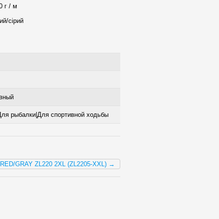
 г / м
ий/сірий
ивный
Для рыбалки|Для спортивной ходьбы
RED/GRAY ZL220 2XL (ZL2205-XXL) →