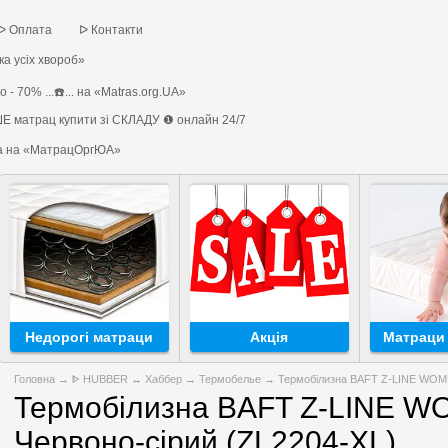
ᐅ Оплата
ᐅ Контакти
а усіх хвороб»
 - 70% ...☎️... на «Matras.org.UA»
Е матрац купити зі СКЛАДУ ❶ онлайн 24/7
на на «МатрацОргЮА»
Недорогі матраци
Акція
Матраци 
Головна
→
ᐈ HUBBER ↔ Хаббер
→
Термобелье
→ Термобілизна BAFT Z-LINE WOME
Термобілизна BAFT Z-LINE 
Червоно-сірий (ZL2204-XL)