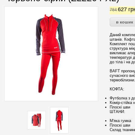
627
гр
784
Даний компле
штанів. Кофта
Комплект пош
структура мі
викликає алер
температурі д
до тіла і на 
BAFT пропонує
сучасного ви
термобілизни
КОФТА:
Футболка з д
Комір-стійка 
Плоскі шви
ШТАНИ:
М'яка гумка
Плоскі шви
Склад тканин