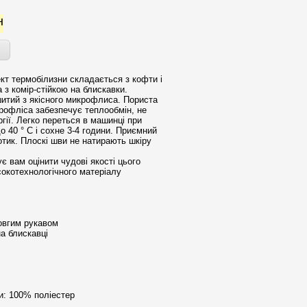
н
кт термобілизни складається з кофти і
 з комір-стійкою на блискавки.
итий з якісного микрофлиса. Пориста
крофліса забезпечує теплообмін, не
гії. Легко переться в машинці при
о 40 ° С і сохне 3-4 години. Приємний
дотик. Плоскі шви не натирають шкіру
 вам оцінити чудові якості цього
сокотехнологічного матеріалу
.
овгим рукавом
на блискавці
и: 100% поліестер