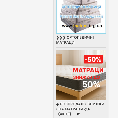
❱❱❱ ОРТОПЕДИЧНІ
МАТРАЦИ
◈ РОЗПРОДАЖ • ЗНИЖКИ
• НА МАТРАЦИ ◇➤
《АКЦІЇ》...☎️...