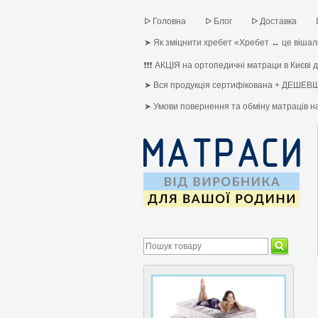
ᐅ Головна
ᐅ Блог
ᐅ Доставка
➤ Як зміцнити хребет «Хребет ↔ це вішалк
❗❗❗ АКЦІЯ на ортопедичні матраци в Києві до
➤ Вся продукція сертифікована + ДЕШЕВШ
➤ Умови повернення та обміну матраців 