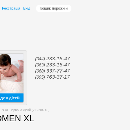
Кошик порожній
Реєстрація
Вхід
233-15-47
(044)
233-15-47
(063)
337-77-47
(068)
763-37-17
(095)
для дітей
N XL Червоно-сірий (ZL2204-XL)
WOMEN XL