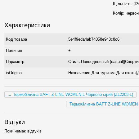
Щільність: 130
Колір: червон
Характеристики
Код товара
5e4f9eda4ab74058e943c8c6
Наличие
+
Параметр
Стиль:Повседневный (casual)|Спорт
isOriginal
Назначение:Для туризма|Для охоты|
← Термобілизна BAFT Z-LINE WOMEN L Червоно-сірий (ZL2203-L)
Термобілизна BAFT Z-LINE WOMEN 
Відгуки
Поки немає відгуків