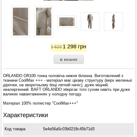
1 298
грн
1 623
ORLANDO OR100 тонка чоловіча нижня білизна. Виготовлений з
тканини CoolMax +++ - матеріал має цікаву структуру (верх меленькі
дірочки, на зворотньому боці легкий начіс), дуже міцний,
неалергенний. BAFT ORLANDO зберігає тіло сухим навіть при дуже
валеких навантаженнях у холодну погоду.
Матеріал 100% поліестер "CoolMax+++"
Характеристики
Код товара
5e4e56a5c03b0218c45b71d3