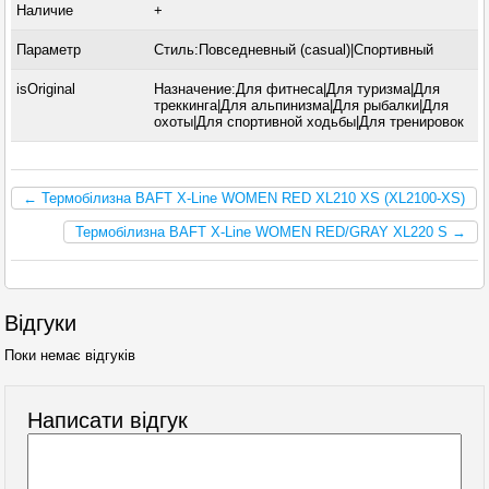
Наличие
+
Параметр
Стиль:Повседневный (casual)|Спортивный
isOriginal
Назначение:Для фитнеса|Для туризма|Для
треккинга|Для альпинизма|Для рыбалки|Для
охоты|Для спортивной ходьбы|Для тренировок
← Термобілизна BAFT X-Line WOMEN RED XL210 XS (XL2100-XS)
Термобілизна BAFT X-Line WOMEN RED/GRAY XL220 S →
Відгуки
Поки немає відгуків
Написати відгук