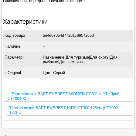
Призначення: середньої і низької активності
Характеристики
Код товара
5e4e87854d77281c89572c63
Наличие
+
Параметр
Назначение:Для туризма|Для охоты|Для
рыбалки|Для кемпинга
isOriginal
Цвет:Серый
← Термобілизна BAFT EVEREST WOMEN CT200 р. XL Сірий
(CT2004-XL)
Термобілизна BAFT EVEREST KIDS CT300 128см (CT3002-
122) →