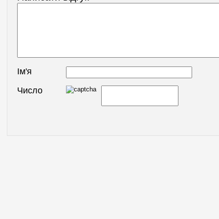
Ім'я
Число