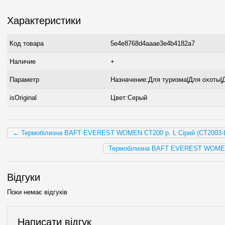
Характеристики
Код товара
5e4e8768d4aaae3e4b4182a7
Наличие
+
Параметр
Назначение:Для туризма|Для охоты|
isOriginal
Цвет:Серый
← Термобілизна BAFT EVEREST WOMEN CT200 р. L Сірий (CT2003-
Термобілизна BAFT EVEREST WOMEN 
Відгуки
Поки немає відгуків
Написати відгук