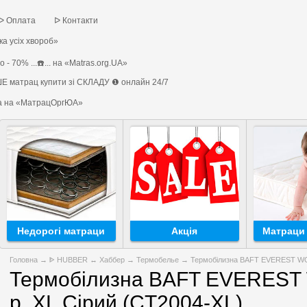
ᐅ Оплата
ᐅ Контакти
а усіх хвороб»
 - 70% ...☎️... на «Matras.org.UA»
Е матрац купити зі СКЛАДУ ❶ онлайн 24/7
на на «МатрацОргЮА»
Недорогі матраци
Акція
Матраци 
Головна
→
ᐈ HUBBER ↔ Хаббер
→
Термобелье
→ Термобілизна BAFT EVEREST WOM
Термобілизна BAFT EVERES
р. XL Сірий (CT2004-XL)