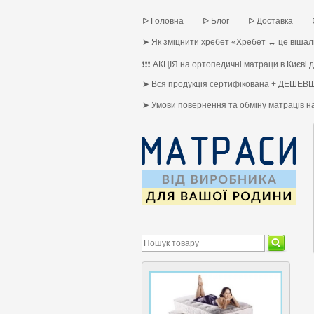
ᐅ Головна
ᐅ Блог
ᐅ Доставка
➤ Як зміцнити хребет «Хребет ↔ це вішалк
❗❗❗ АКЦІЯ на ортопедичні матраци в Києві до
➤ Вся продукція сертифікована + ДЕШЕВШ
➤ Умови повернення та обміну матраців 