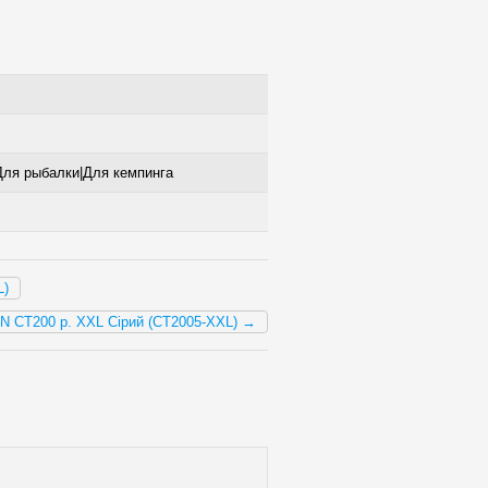
Для рыбалки|Для кемпинга
L)
CT200 р. XXL Сірий (CT2005-XXL) →