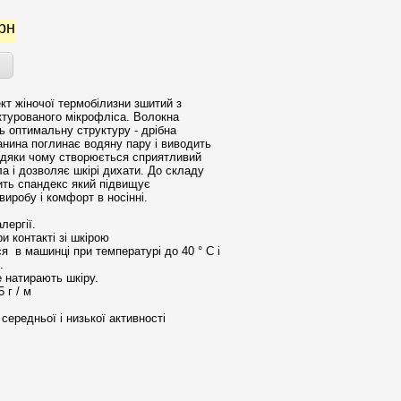
рн
кт жіночої термобілизни зшитий з
ктурованого мікрофліса. Волокна
ь оптимальну структуру - дрібна
анина поглинає водяну пару і виводить
авдяки чому створюється сприятливий
ла і дозволяє шкірі дихати. До складу
ить спандекс який підвищує
виробу і комфорт в носінні.
лергії.
 контакті зі шкірою
я в машинці при температурі до 40 ° С і
.
е натирають шкіру.
 г / м
середньої і низької активності