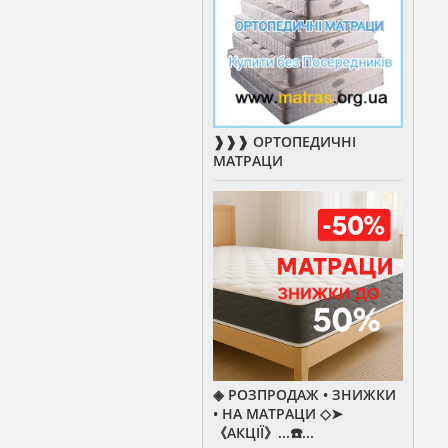
❱❱❱ ОРТОПЕДИЧНІ
МАТРАЦИ
◈ РОЗПРОДАЖ • ЗНИЖКИ
• НА МАТРАЦИ ◇➤
《АКЦІЇ》...☎️...