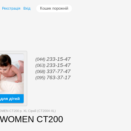
Кошик порожній
Реєстрація
Вхід
233-15-47
(044)
233-15-47
(063)
337-77-47
(068)
763-37-17
(095)
для дітей
EN CT200 р. XL Сірий (CT2004-XL)
T WOMEN CT200