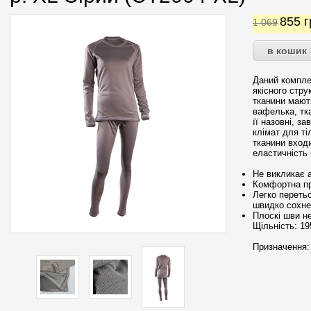
855
г
1 069
Даний компле
якісного стру
тканини мают
вафелька, тк
її назовні, з
клімат для ті
тканини вход
еластичність 
Не викликає а
Комфортна при
Легко перетьс
швидко сохне
Плоскі шви н
Щільність: 195
Призначення: 