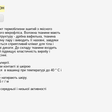
рн
кт термобілизни зшитий з якісного
ого мікрофліса. Волокна тканини мають
труктуру - дрібна вафелька, тканина
ну пару і виводить її назовні, завдяки
ться сприятливий клімат для тіла і
рі дихати. До складу тканини входить
 підвищує еластичність виробу і
інні.
лергії.
 контакті зі шкірою
я в машинці при температурі до 40 ° С і
.
е натирають шкіру.
 г / м
середньої і низької активності