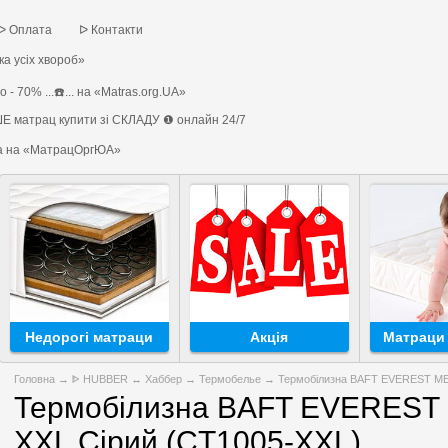
ᐅ Оплата
ᐅ Контакти
а усіх хвороб»
 - 70% ...☎️... на «Matras.org.UA»
Е матрац купити зі СКЛАДУ ❶ онлайн 24/7
на на «МатрацОргЮА»
Недорогі матраци
Акція
Матраци 
Головна
→
ᐈ HUBBER ↔ Хаббер
→
Термобелье
→ Термобілизна BAFT EVEREST MEN
Термобілизна BAFT EVEREST 
XXL Сірий (CT1005-XXL)