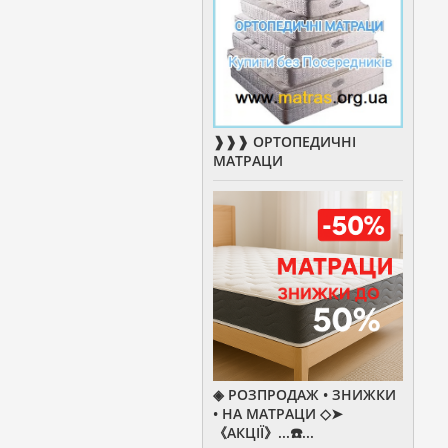
❱❱❱ ОРТОПЕДИЧНІ
МАТРАЦИ
◈ РОЗПРОДАЖ • ЗНИЖКИ
• НА МАТРАЦИ ◇➤
《АКЦІЇ》...☎️...