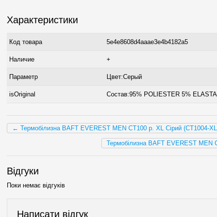
Характеристики
Код товара
5e4e8608d4aaae3e4b4182a5
Наличие
+
Параметр
Цвет:Серый
isOriginal
Состав:95% POLIESTER 5% ELAST
← Термобілизна BAFT EVEREST MEN CT100 р. XL Сірий (CT1004-XL
Термобілизна BAFT EVEREST MEN CT
Відгуки
Поки немає відгуків
Написати відгук