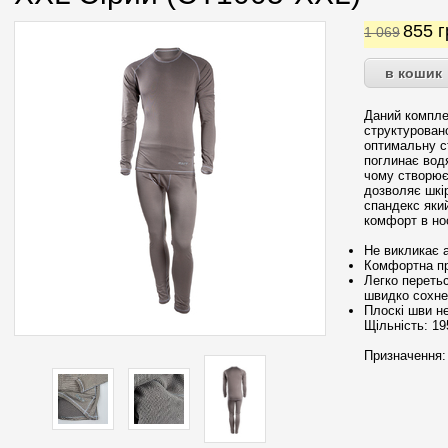
855
г
1 069
Даний компле
структурован
оптимальну с
поглинає водя
чому створює
дозволяє шкі
спандекс який
комфорт в нос
Не викликає а
Комфортна при
Легко перетьс
швидко сохне
Плоскі шви н
Щільність: 195
Призначення: 