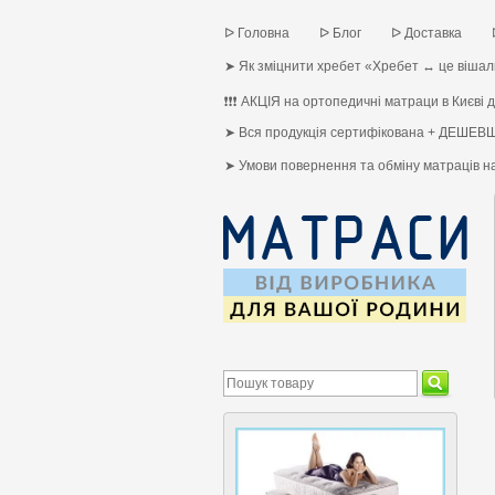
ᐅ Головна
ᐅ Блог
ᐅ Доставка
➤ Як зміцнити хребет «Хребет ↔ це вішалк
❗❗❗ АКЦІЯ на ортопедичні матраци в Києві до
➤ Вся продукція сертифікована + ДЕШЕВШ
➤ Умови повернення та обміну матраців 