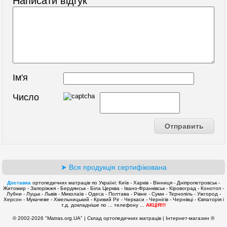
Написати відгук
Ім'я
Число
➤ Вся продукція сертифікована
Доставка
ортопедичних матраців по Україні: Київ - Харків - Вінниця - Дніпропетровськ -
Житомир - Запоріжжя - Бердянськ - Біла Церква - Івано-Франківськ - Кіровоград - Конотоп -
Лубни - Луцьк - Львів - Миколаїв - Одеса - Полтава - Рівне - Суми - Тернопіль - Ужгород -
Херсон - Мукачеве - Хмельницький - Кривий Ріг - Черкаси - Чернігів - Чернівці - Євпаторія і
т.д. докладніше по ... телефону ...
АКЦІЯ!!!
© 2002-2026 "Matras.org.UA" | Склад ортопедичних матраців | Інтернет-магазин ®