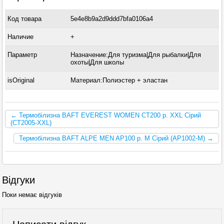
Код товара
5e4e8b9a2d9ddd7bfa0106a4
Наличие
+
Параметр
Назначение:Для туризма|Для рыбалки|Для
охоты|Для школы
isOriginal
Материал:Полиэстер + эластан
← Термобілизна BAFT EVEREST WOMEN CT200 р. XXL Сірий
(CT2005-XXL)
Термобілизна BAFT ALPE MEN AP100 р. M Сірий (AP1002-M) →
Відгуки
Поки немає відгуків