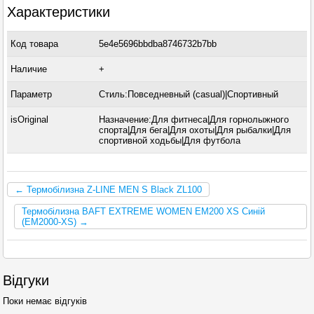
Характеристики
Код товара
5e4e5696bbdba8746732b7bb
Наличие
+
Параметр
Стиль:Повседневный (casual)|Спортивный
isOriginal
Назначение:Для фитнеса|Для горнолыжного
спорта|Для бега|Для охоты|Для рыбалки|Для
спортивной ходьбы|Для футбола
← Термобілизна Z-LINE MEN S Black ZL100
Термобілизна BAFT EXTREME WOMEN EM200 XS Синій
(EM2000-XS) →
Відгуки
Поки немає відгуків