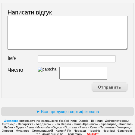
Написати відгук
Ім'я
Число
➤ Вся продукція сертифікована
Доставка
ортопедичних матраців по Україні: Київ - Харків - Вінниця - Дніпропетровськ -
Житомир - Запоріжжя - Бердянськ - Біла Церква - Івано-Франківськ - Кіровоград - Конотоп -
Лубни - Луцьк - Львів - Миколаїв - Одеса - Полтава - Рівне - Суми - Тернопіль - Ужгород -
Херсон - Мукачеве - Хмельницький - Кривий Ріг - Черкаси - Чернігів - Чернівці - Євпаторія і
т.д. докладніше по ... телефону ...
АКЦІЯ!!!