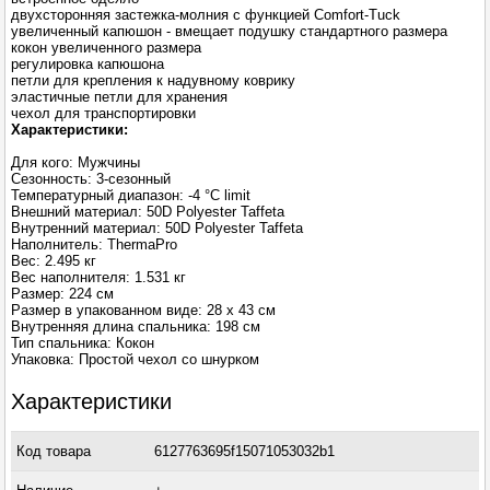
двухсторонняя застежка-молния с функцией Comfort-Tuck
увеличенный капюшон - вмещает подушку стандартного размера
кокон увеличенного размера
регулировка капюшона
петли для крепления к надувному коврику
эластичные петли для хранения
чехол для транспортировки
Характеристики:
Для кого: Мужчины
Сезонность: 3-сезонный
Температурный диапазон: -4 °C limit
Внешний материал: 50D Polyester Taffeta
Внутренний материал: 50D Polyester Taffeta
Наполнитель: ThermaPro
Вес: 2.495 кг
Вес наполнителя: 1.531 кг
Размер: 224 см
Размер в упакованном виде: 28 х 43 см
Внутренняя длина спальника: 198 см
Тип спальника: Кокон
Упаковка: Простой чехол со шнурком
Характеристики
Код товара
6127763695f15071053032b1