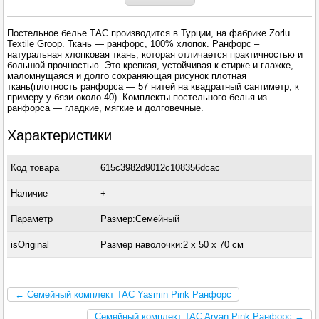
Постельное белье ТАС производится в Турции, на фабрике Zorlu
Textile Groop. Ткань — ранфорс, 100% хлопок. Ранфорс –
натуральная хлопковая ткань, которая отличается практичностью и
большой прочностью. Это крепкая, устойчивая к стирке и глажке,
маломнущаяся и долго сохраняющая рисунок плотная
ткань(плотность ранфорса — 57 нитей на квадратный сантиметр, к
примеру у бязи около 40). Комплекты постельного белья из
ранфорса — гладкие, мягкие и долговечные.
Характеристики
Код товара
615c3982d9012c108356dcac
Наличие
+
Параметр
Размер:Семейный
isOriginal
Размер наволочки:2 x 50 х 70 см
← Семейный комплект TAC Yasmin Pink Ранфорс
Семейный комплект TAC Aryan Pink Ранфорс →