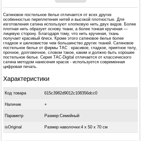
Сатиновое постельное белье отличается от всех других
особенностью переплетения нитей и высокой плотностью. Для
изготовления сатина используют хлопковую нить двух видов. Более
плотная нить образует основу ткани, а более тонкая крученая —
лицевую сторону. Благодаря тому, что нить крученая, ткань
получает красивый блеск. Кроме этого сатиновое белье более
гладкое и шелковистое чем большинство других тканей. Сатиновое
постельное белье от фирмы ТАС : красивое, гладкое, приятное телу,
прочное, долговечное, словом такое, каким и должно быть хорошее
постельное белье. Серия ТАС-Digital отличается от классического
сатина методом нанесения красок - используется современная
цифровая печать.
Характеристики
Код товара
615c3982d9012c108356dcc0
Наличие
+
Параметр
Размер:Семейный
isOriginal
Размер наволочки:4 x 50 х 70 см