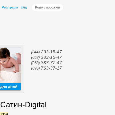
Кошик порожній
Реєстрація
Вхід
233-15-47
(044)
233-15-47
(063)
337-77-47
(068)
763-37-17
(095)
для дітей
Сатин-Digital
0
грн