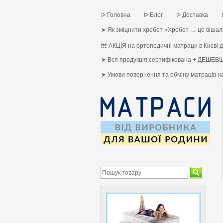
ᐅ Головна
ᐅ Блог
ᐅ Доставка
➤ Як зміцнити хребет «Хребет ↔ це вішалк
❗❗❗ АКЦІЯ на ортопедичні матраци в Києві до
➤ Вся продукція сертифікована + ДЕШЕВШ
➤ Умови повернення та обміну матраців 