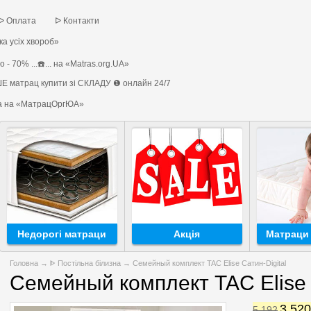
ᐅ Оплата
ᐅ Контакти
а усіх хвороб»
 - 70% ...☎️... на «Matras.org.UA»
Е матрац купити зі СКЛАДУ ❶ онлайн 24/7
на на «МатрацОргЮА»
Недорогі матраци
Акція
Матраци 
Головна
→
ᐈ Постільна білизна
→ Семейный комплект TAC Elise Сатин-Digital
Семейный комплект TAC Elise 
3 52
5 192