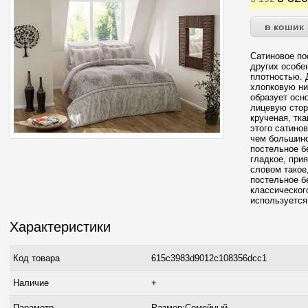
Сатиновое по
других особе
плотностью. 
хлопковую ни
образует осн
лицевую стор
крученая, тк
этого сатино
чем большинс
постельное б
гладкое, прия
словом такое
постельное бе
классическог
используется
Характеристики
Код товара
615c3983d9012c108356dcc1
Наличие
+
Параметр
Размер:Семейный