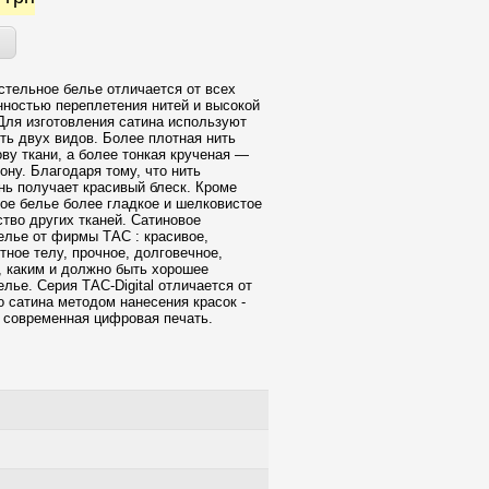
стельное белье отличается от всех
нностью переплетения нитей и высокой
Для изготовления сатина используют
ть двух видов. Более плотная нить
ову ткани, а более тонкая крученая —
ону. Благодаря тому, что нить
ань получает красивый блеск. Кроме
вое белье более гладкое и шелковистое
тво других тканей. Сатиновое
елье от фирмы ТАС : красивое,
тное телу, прочное, долговечное,
, каким и должно быть хорошее
лье. Серия ТАС-Digital отличается от
о сатина методом нанесения красок -
 современная цифровая печать.