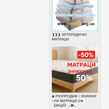
❱❱❱ ОРТОПЕДИЧНІ
МАТРАЦИ
◈ РОЗПРОДАЖ • ЗНИЖКИ
• НА МАТРАЦИ ◇➤
《АКЦІЇ》...☎️...