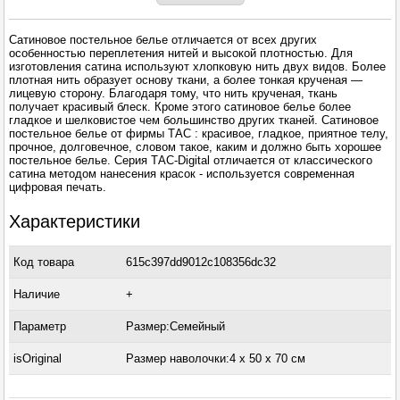
Сатиновое постельное белье отличается от всех других
особенностью переплетения нитей и высокой плотностью. Для
изготовления сатина используют хлопковую нить двух видов. Более
плотная нить образует основу ткани, а более тонкая крученая —
лицевую сторону. Благодаря тому, что нить крученая, ткань
получает красивый блеск. Кроме этого сатиновое белье более
гладкое и шелковистое чем большинство других тканей. Сатиновое
постельное белье от фирмы ТАС : красивое, гладкое, приятное телу,
прочное, долговечное, словом такое, каким и должно быть хорошее
постельное белье. Серия ТАС-Digital отличается от классического
сатина методом нанесения красок - используется современная
цифровая печать.
Характеристики
Код товара
615c397dd9012c108356dc32
Наличие
+
Параметр
Размер:Семейный
isOriginal
Размер наволочки:4 x 50 х 70 см