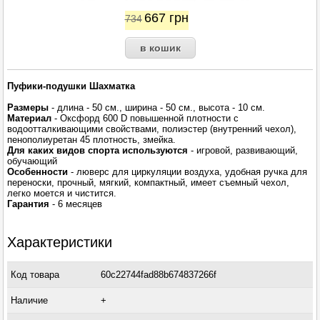
667
грн
734
Пуфики-подушки Шахматка
Размеры
- длина - 50 см., ширина - 50 см., высота - 10 см.
Материал
- Оксфорд 600 D повышенной плотности с
водоотталкивающими свойствами, полиэстер (внутренний чехол),
пенополиуретан 45 плотность, змейка.
Для каких видов спорта используются
- игровой, развивающий,
обучающий
Особенности
- люверс для циркуляции воздуха, удобная ручка для
переноски, прочный, мягкий, компактный, имеет съемный чехол,
легко моется и чистится.
Гарантия
- 6 месяцев
Характеристики
Код товара
60c22744fad88b674837266f
Наличие
+