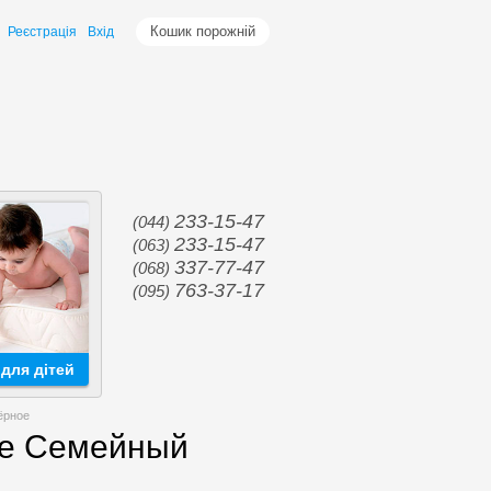
Кошик порожній
Реєстрація
Вхід
233-15-47
(044)
233-15-47
(063)
337-77-47
(068)
763-37-17
(095)
для дітей
ёрное
me Семейный