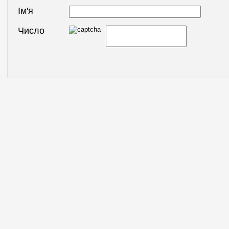
Ім'я
Число