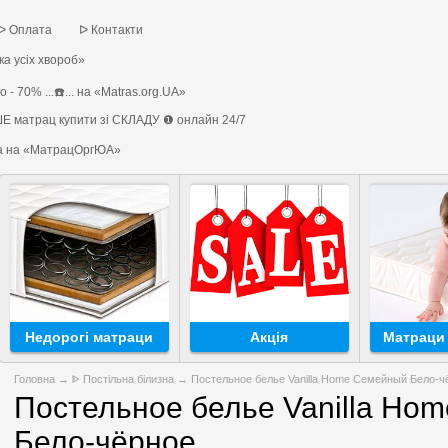
ᐅ Оплата
ᐅ Контакти
а усіх хвороб»
 - 70% ...☎️... на «Matras.org.UA»
Е матрац купити зі СКЛАДУ ❶ онлайн 24/7
на на «МатрацОргЮА»
Недорогі матраци
Акція
Матраци 
Головна
→
ᐈ Постільна білизна
→ Постельное белье Vanilla Home Семейный Бело-ч
Постельное белье Vanilla Ho
Бело-чёрное