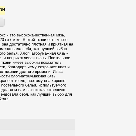
рн
юкс - это высококачественная бязь,
0 гр / м.кв. В этой ткани есть много
 она достаточно плотная и приятная на
омендовала себя, как лучший выбор
ого белья. Хлопчатобумажная бязь -
ая и неприхотливая ткань. Постельное
й ткани имеет высокий показатель
сти, благодаря чему сохраняет цвет и
ротяжении долгого времени. Из-за
ности хлопчатобумажная бязь
храняет тепло, поэтому она хорошо
 постельного белья, используемого
едлагаем вам высококачественную
мендовала себя, как лучший выбор для
белья!