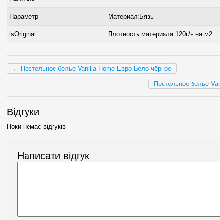
Параметр
Материал:Бязь
isOriginal
Плотность материала:120г/н на м2
← Постельное белье Vanilla Home Евро Бело-чёрное
Постельное белье Va
Відгуки
Поки немає відгуків
Написати відгук