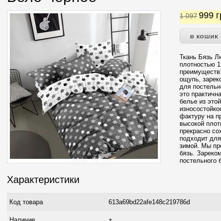
999
г
1 097
Ткань Бязь Л
плотностью 12
преимуществ:
ощупь, зарек
для постельн
это практичн
белье из это
износостойко
фактуру на п
высокой плот
прекрасно со
подходит для
зимой. Мы пр
бязь. Зареко
постельного 
Характеристики
Код товара
613a69bd22afe148c219786d
Наличие
+