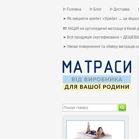
ᐅ Головна
ᐅ Блог
ᐅ Доставка
➤ Як зміцнити хребет «Хребет ↔ це вішалк
❗❗❗ АКЦІЯ на ортопедичні матраци в Києві до
➤ Вся продукція сертифікована + ДЕШЕВШ
➤ Умови повернення та обміну матраців 