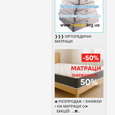
❱❱❱ ОРТОПЕДИЧНІ
МАТРАЦИ
◈ РОЗПРОДАЖ • ЗНИЖКИ
• НА МАТРАЦИ ◇➤
《АКЦІЇ》...☎️...