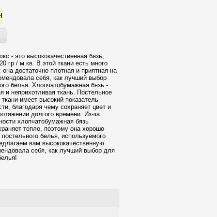
н
юкс - это высококачественная бязь,
0 гр / м.кв. В этой ткани есть много
 она достаточно плотная и приятная на
омендовала себя, как лучший выбор
ого белья. Хлопчатобумажная бязь -
ая и неприхотливая ткань. Постельное
й ткани имеет высокий показатель
сти, благодаря чему сохраняет цвет и
ротяжении долгого времени. Из-за
ности хлопчатобумажная бязь
храняет тепло, поэтому она хорошо
 постельного белья, используемого
едлагаем вам высококачественную
мендовала себя, как лучший выбор для
белья!