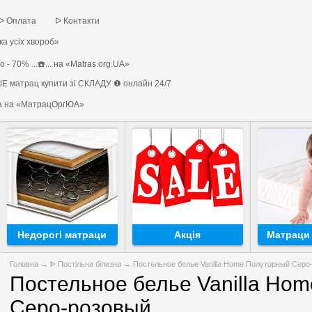
ᐅ Оплата
ᐅ Контакти
а усіх хвороб»
 - 70% ...☎️... на «Matras.org.UA»
Е матрац купити зі СКЛАДУ ❶ онлайн 24/7
на на «МатрацОргЮА»
Недорогі матраци
Акція
Матраци 
Головна
→
ᐈ Постільна білизна
→ Постельное белье Vanilla Home Полуторный Серо
Постельное белье Vanilla Ho
Серо-розовый