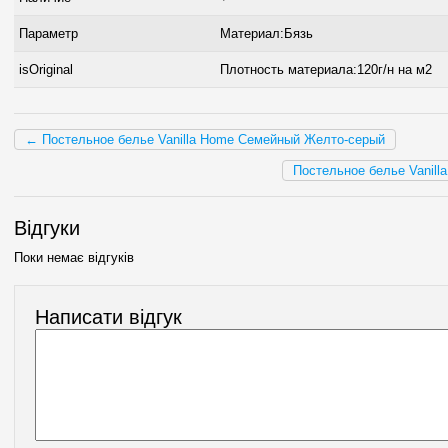
Параметр
Материал:Бязь
isOriginal
Плотность материала:120г/н на м2
← Постельное белье Vanilla Home Семейный Желто-серый
Постельное белье Vanil
Відгуки
Поки немає відгуків
Написати відгук