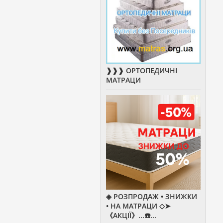
❱❱❱ ОРТОПЕДИЧНІ
МАТРАЦИ
◈ РОЗПРОДАЖ • ЗНИЖКИ
• НА МАТРАЦИ ◇➤
《АКЦІЇ》...☎️...