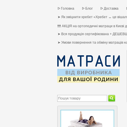
ᐅ Головна
ᐅ Блог
ᐅ Доставка
➤ Як зміцнити хребет «Хребет ↔ це вішалк
❗❗❗ АКЦІЯ на ортопедичні матраци в Києві до
➤ Вся продукція сертифікована + ДЕШЕВШ
➤ Умови повернення та обміну матраців 