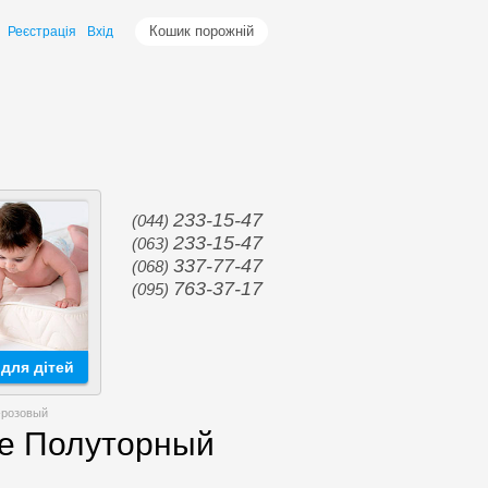
Кошик порожній
Реєстрація
Вхід
233-15-47
(044)
233-15-47
(063)
337-77-47
(068)
763-37-17
(095)
для дітей
-розовый
me Полуторный