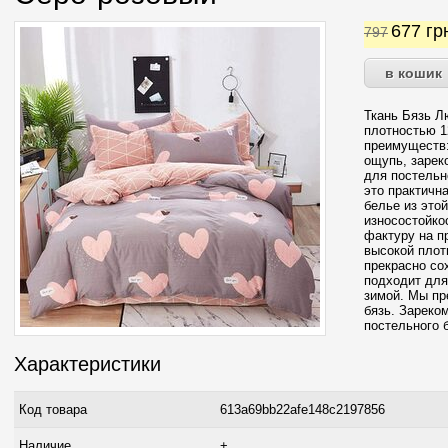
677
гр
797
Ткань Бязь Л
плотностью 12
преимуществ:
ощупь, зарек
для постельн
это практичн
белье из это
износостойко
фактуру на п
высокой плот
прекрасно со
подходит для
зимой. Мы пр
бязь. Зареко
постельного 
Характеристики
Код товара
613a69bb22afe148c2197856
Наличие
+