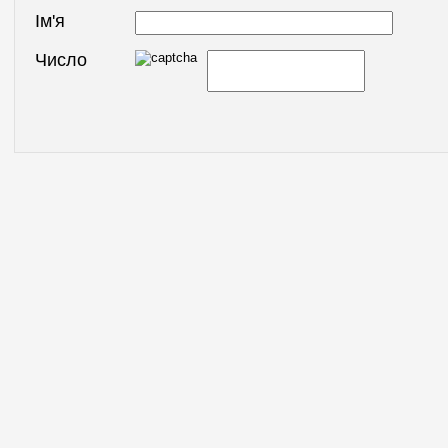
Ім'я
Число