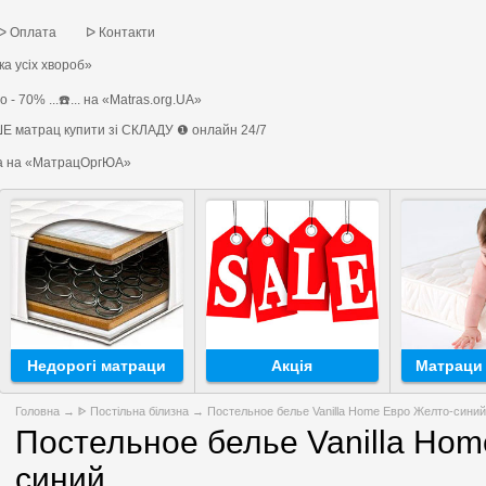
ᐅ Оплата
ᐅ Контакти
а усіх хвороб»
 - 70% ...☎️... на «Matras.org.UA»
Е матрац купити зі СКЛАДУ ❶ онлайн 24/7
на на «МатрацОргЮА»
Недорогі матраци
Акція
Матраци 
Головна
→
ᐈ Постільна білизна
→ Постельное белье Vanilla Home Евро Желто-синий
Постельное белье Vanilla Ho
синий