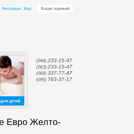
Кошик порожній
Реєстрація
Вхід
233-15-47
(044)
233-15-47
(063)
337-77-47
(068)
763-37-17
(095)
для дітей
me Евро Желто-