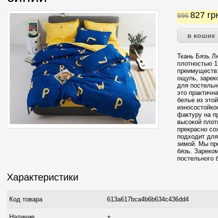
827
гр
996
Ткань Бязь Л
плотностью 12
преимуществ:
ощупь, зарек
для постельн
это практичн
белье из это
износостойко
фактуру на п
высокой плот
прекрасно со
подходит для
зимой. Мы пр
бязь. Зареко
постельного 
Характеристики
Код товара
613a617bca4b6b634c436dd4
Наличие
+