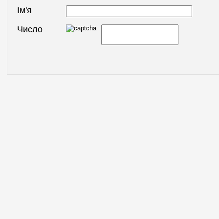
Ім'я
Число