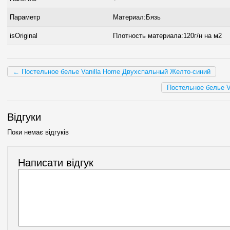
Параметр
Материал:Бязь
isOriginal
Плотность материала:120г/н на м2
← Постельное белье Vanilla Home Двухспальный Желто-синий
Постельное белье 
Відгуки
Поки немає відгуків
Написати відгук