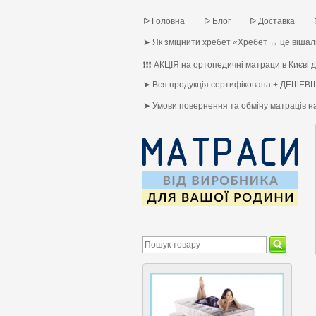
ᐅ Головна
ᐅ Блог
ᐅ Доставка
➤ Як зміцнити хребет «Хребет ↔ це вішалк
❗❗❗ АКЦІЯ на ортопедичні матраци в Києві до
➤ Вся продукція сертифікована + ДЕШЕВШ
➤ Умови повернення та обміну матраців 