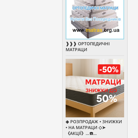
❱❱❱ ОРТОПЕДИЧНІ
МАТРАЦИ
◈ РОЗПРОДАЖ • ЗНИЖКИ
• НА МАТРАЦИ ◇➤
《АКЦІЇ》...☎️...