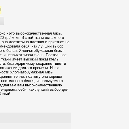
н
юкс - это высококачественная бязь,
0 гр / м.кв. В этой ткани есть много
 она достаточно плотная и приятная на
омендовала себя, как лучший выбор
ого белья. Хлопчатобумажная бязь -
ая и неприхотливая ткань. Постельное
й ткани имеет высокий показатель
сти, благодаря чему сохраняет цвет и
ротяжении долгого времени. Из-за
ности хлопчатобумажная бязь
храняет тепло, поэтому она хорошо
 постельного белья, используемого
едлагаем вам высококачественную
мендовала себя, как лучший выбор для
белья!