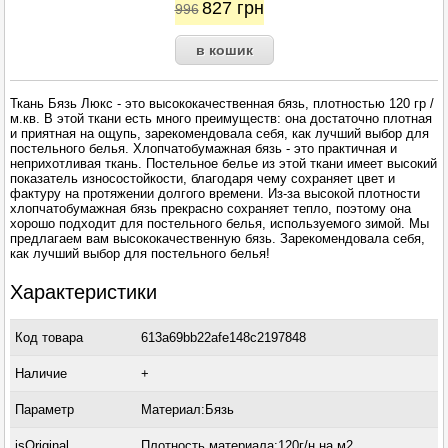
827
грн
996
Ткань Бязь Люкс - это высококачественная бязь, плотностью 120 гр /
м.кв. В этой ткани есть много преимуществ: она достаточно плотная
и приятная на ощупь, зарекомендовала себя, как лучший выбор для
постельного белья. Хлопчатобумажная бязь - это практичная и
неприхотливая ткань. Постельное белье из этой ткани имеет высокий
показатель износостойкости, благодаря чему сохраняет цвет и
фактуру на протяжении долгого времени. Из-за высокой плотности
хлопчатобумажная бязь прекрасно сохраняет тепло, поэтому она
хорошо подходит для постельного белья, используемого зимой. Мы
предлагаем вам высококачественную бязь. Зарекомендовала себя,
как лучший выбор для постельного белья!
Характеристики
Код товара
613a69bb22afe148c2197848
Наличие
+
Параметр
Материал:Бязь
isOriginal
Плотность материала:120г/н на м2