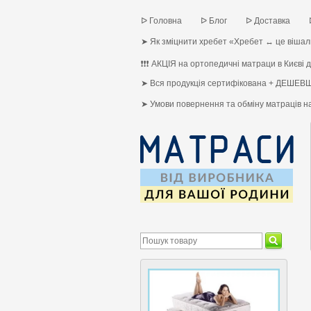
ᐅ Головна
ᐅ Блог
ᐅ Доставка
➤ Як зміцнити хребет «Хребет ↔ це вішалк
❗❗❗ АКЦІЯ на ортопедичні матраци в Києві до
➤ Вся продукція сертифікована + ДЕШЕВШ
➤ Умови повернення та обміну матраців 