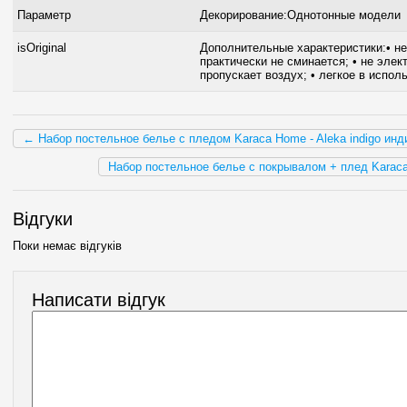
Параметр
Декорирование:Однотонные модели
isOriginal
Дополнительные характеристики:• неж
практически не сминается; • не элект
пропускает воздух; • легкое в испол
← Набор постельное белье с пледом Karaca Home - Aleka indigo инд
Набор постельное белье с покрывалом + плед Karaca 
Відгуки
Поки немає відгуків
Написати відгук