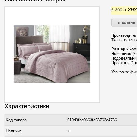
5 29
6 300
Производител
Ткань: сатин
Размер и ком
Наволочка (4 
Пододеяльник
Простынь (1 ш
Упаковка: фи
Характеристики
Код товара
610d9fbc0663fa53763e4736
Наличие
+