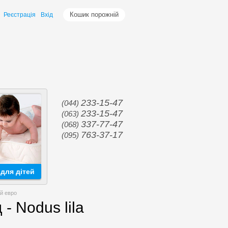
Кошик порожній
Реєстрація
Вхід
233-15-47
(044)
233-15-47
(063)
337-77-47
(068)
763-37-17
(095)
для дітей
ый евро
- Nodus lila