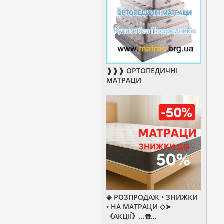
❱❱❱ ОРТОПЕДИЧНІ
МАТРАЦИ
◈ РОЗПРОДАЖ • ЗНИЖКИ
• НА МАТРАЦИ ◇➤
《АКЦІЇ》...☎️...