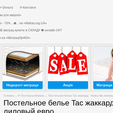
ᐅ Оплата
ᐅ Контакти
а усіх хвороб»
 - 70% ...☎️... на «Matras.org.UA»
Е матрац купити зі СКЛАДУ ❶ онлайн 24/7
на на «МатрацОргЮА»
Недорогі матраци
Акція
Матраци 
Головна
→
ᐈ Постільна білизна
→ Постельное белье Tac жаккард - Nodus lila лилов
Постельное белье Tac жаккард 
лиловый евро