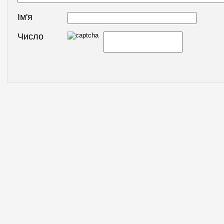
Ім'я
Число