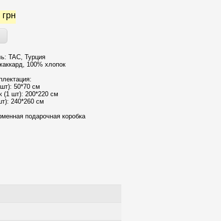
2
грн
ь: TAC, Турция
 жаккард, 100% хлопок
плектация:
шт): 50*70 см
 (1 шт): 200*220 см
т): 240*260 см
рменная подарочная коробка