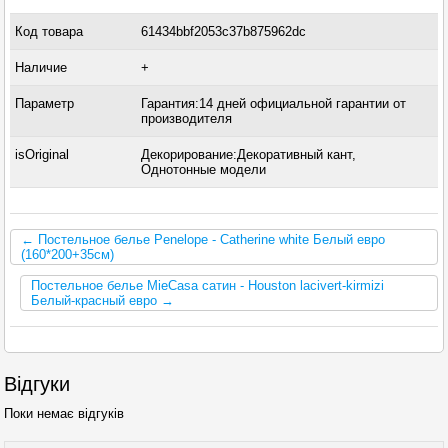
Код товара
61434bbf2053c37b875962dc
Наличие
+
Параметр
Гарантия:14 дней официальной гарантии от
производителя
isOriginal
Декорирование:Декоративный кант,
Однотонные модели
← Постельное белье Penelope - Catherine white Белый евро
(160*200+35см)
Постельное белье MieCasa сатин - Houston lacivert-kirmizi
Белый-красный евро →
Відгуки
Поки немає відгуків