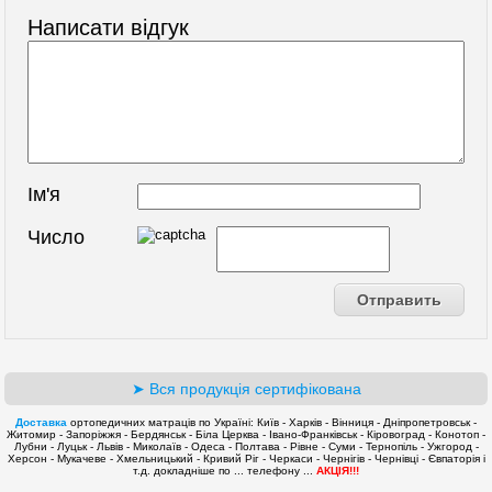
Написати відгук
Ім'я
Число
➤ Вся продукція сертифікована
Доставка
ортопедичних матраців по Україні: Київ - Харків - Вінниця - Дніпропетровськ -
Житомир - Запоріжжя - Бердянськ - Біла Церква - Івано-Франківськ - Кіровоград - Конотоп -
Лубни - Луцьк - Львів - Миколаїв - Одеса - Полтава - Рівне - Суми - Тернопіль - Ужгород -
Херсон - Мукачеве - Хмельницький - Кривий Ріг - Черкаси - Чернігів - Чернівці - Євпаторія і
т.д. докладніше по ... телефону ...
АКЦІЯ!!!