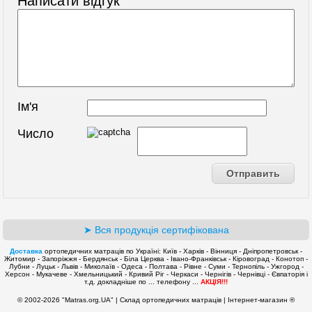
Написати відгук
Ім'я
Число
➤ Вся продукція сертифікована
Доставка
ортопедичних матраців по Україні: Київ - Харків - Вінниця - Дніпропетровськ -
Житомир - Запоріжжя - Бердянськ - Біла Церква - Івано-Франківськ - Кіровоград - Конотоп -
Лубни - Луцьк - Львів - Миколаїв - Одеса - Полтава - Рівне - Суми - Тернопіль - Ужгород -
Херсон - Мукачеве - Хмельницький - Кривий Ріг - Черкаси - Чернігів - Чернівці - Євпаторія і
т.д. докладніше по ... телефону ...
АКЦІЯ!!!
© 2002-2026 "Matras.org.UA" | Склад ортопедичних матраців | Інтернет-магазин ®