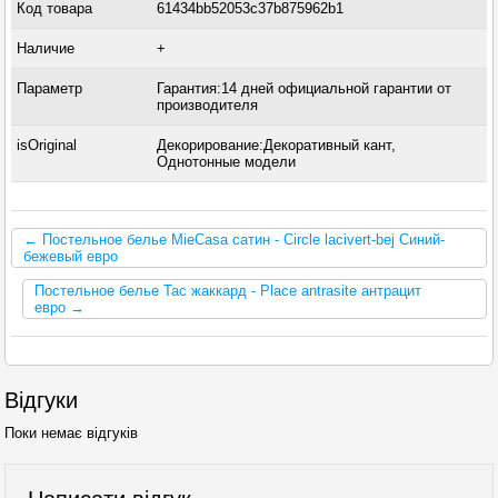
Код товара
61434bb52053c37b875962b1
Наличие
+
Параметр
Гарантия:14 дней официальной гарантии от
производителя
isOriginal
Декорирование:Декоративный кант,
Однотонные модели
← Постельное белье MieCasa сатин - Circle lacivert-bej Синий-
бежевый евро
Постельное белье Tac жаккард - Place antrasite антрацит
евро →
Відгуки
Поки немає відгуків