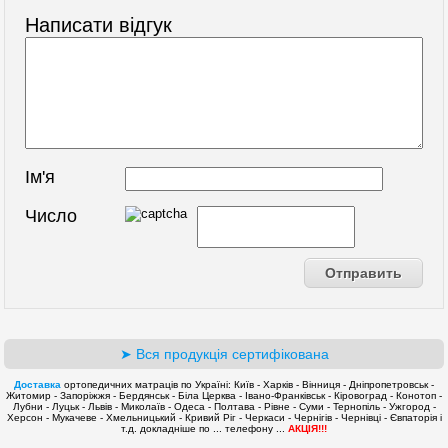
Написати відгук
Ім'я
Число
➤ Вся продукція сертифікована
Доставка
ортопедичних матраців по Україні: Київ - Харків - Вінниця - Дніпропетровськ -
Житомир - Запоріжжя - Бердянськ - Біла Церква - Івано-Франківськ - Кіровоград - Конотоп -
Лубни - Луцьк - Львів - Миколаїв - Одеса - Полтава - Рівне - Суми - Тернопіль - Ужгород -
Херсон - Мукачеве - Хмельницький - Кривий Ріг - Черкаси - Чернігів - Чернівці - Євпаторія і
т.д. докладніше по ... телефону ...
АКЦІЯ!!!