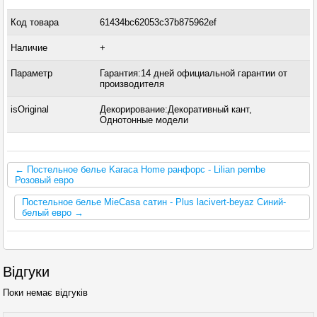
Код товара
61434bc62053c37b875962ef
Наличие
+
Параметр
Гарантия:14 дней официальной гарантии от
производителя
isOriginal
Декорирование:Декоративный кант,
Однотонные модели
← Постельное белье Karaca Home ранфорс - Lilian pembe
Розовый евро
Постельное белье MieCasa сатин - Plus lacivert-beyaz Синий-
белый евро →
Відгуки
Поки немає відгуків