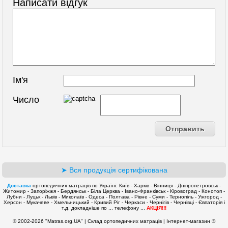
Написати відгук
Ім'я
Число
➤ Вся продукція сертифікована
Доставка
ортопедичних матраців по Україні: Київ - Харків - Вінниця - Дніпропетровськ -
Житомир - Запоріжжя - Бердянськ - Біла Церква - Івано-Франківськ - Кіровоград - Конотоп -
Лубни - Луцьк - Львів - Миколаїв - Одеса - Полтава - Рівне - Суми - Тернопіль - Ужгород -
Херсон - Мукачеве - Хмельницький - Кривий Ріг - Черкаси - Чернігів - Чернівці - Євпаторія і
т.д. докладніше по ... телефону ...
АКЦІЯ!!!
© 2002-2026 "Matras.org.UA" | Склад ортопедичних матраців | Інтернет-магазин ®