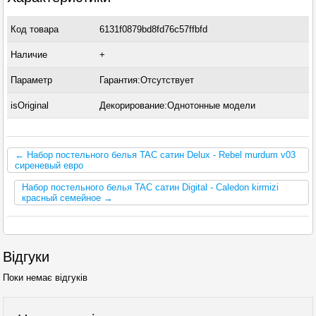
Код товара
6131f0879bd8fd76c57ffbfd
Наличие
+
Параметр
Гарантия:Отсутствует
isOriginal
Декорирование:Однотонные модели
← Набор постельного белья TAC сатин Delux - Rebel murdum v03
сиреневый евро
Набор постельного белья TAC сатин Digital - Caledon kirmizi
красный семейное →
Відгуки
Поки немає відгуків