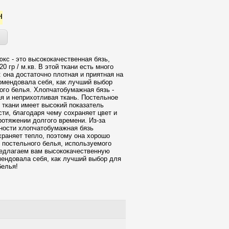
н
юкс - это высококачественная бязь,
0 гр / м.кв. В этой ткани есть много
 она достаточно плотная и приятная на
омендовала себя, как лучший выбор
ого белья. Хлопчатобумажная бязь -
ая и неприхотливая ткань. Постельное
й ткани имеет высокий показатель
сти, благодаря чему сохраняет цвет и
ротяжении долгого времени. Из-за
ности хлопчатобумажная бязь
храняет тепло, поэтому она хорошо
 постельного белья, используемого
едлагаем вам высококачественную
мендовала себя, как лучший выбор для
белья!