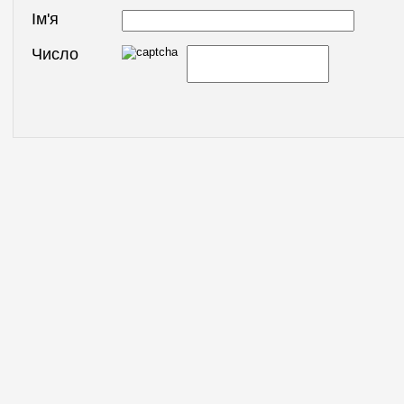
Ім'я
Число