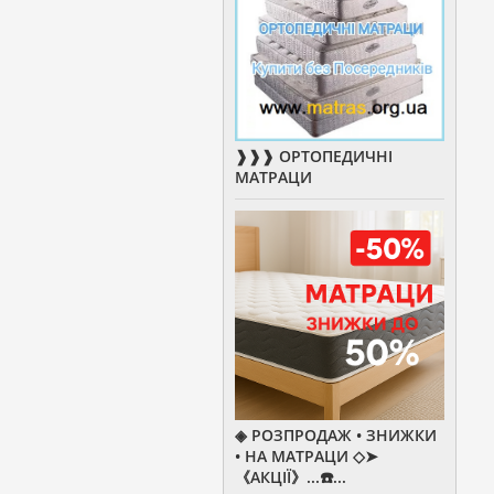
❱❱❱ ОРТОПЕДИЧНІ
МАТРАЦИ
◈ РОЗПРОДАЖ • ЗНИЖКИ
• НА МАТРАЦИ ◇➤
《АКЦІЇ》...☎️...