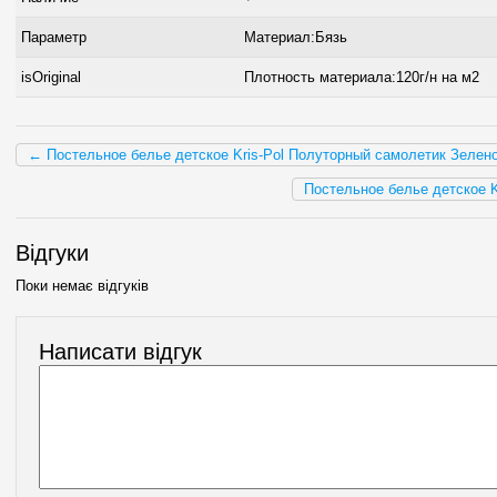
Параметр
Материал:Бязь
isOriginal
Плотность материала:120г/н на м2
← Постельное белье детское Kris-Pol Полуторный самолетик Зелен
Постельное белье детское 
Відгуки
Поки немає відгуків
Написати відгук