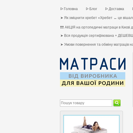
ᐅ Головна
ᐅ Блог
ᐅ Доставка
➤ Як зміцнити хребет «Хребет ↔ це вішалк
❗❗❗ АКЦІЯ на ортопедичні матраци в Києві до
➤ Вся продукція сертифікована + ДЕШЕВШ
➤ Умови повернення та обміну матраців 