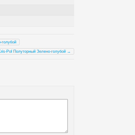
о-голубой
Kris-Pol Полуторный Зелено-голубой →