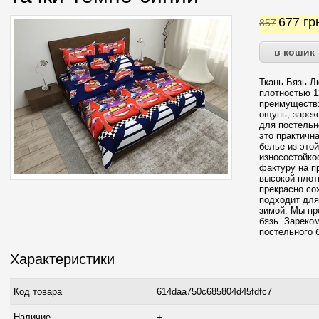
677
гр
857
Ткань Бязь Л
плотностью 12
преимуществ:
ощупь, зарек
для постельн
это практичн
белье из это
износостойко
фактуру на п
высокой плот
прекрасно со
подходит для
зимой. Мы пр
бязь. Зареко
постельного 
Характеристики
Код товара
614daa750c685804d45fdfc7
Наличие
+