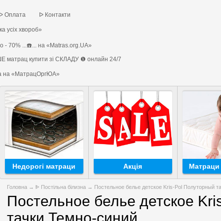
ᐅ Оплата
ᐅ Контакти
а усіх хвороб»
 - 70% ...☎️... на «Matras.org.UA»
Е матрац купити зі СКЛАДУ ❶ онлайн 24/7
на на «МатрацОргЮА»
Недорогі матраци
Акція
Матраци 
Головна
→
ᐈ Постільна білизна
→ Постельное белье детское Kris-Pol Полуторный т
Постельное белье детское Kri
тачки Темно-синий