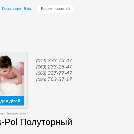
Кошик порожній
Реєстрація
Вхід
233-15-47
(044)
233-15-47
(063)
337-77-47
(068)
763-37-17
(095)
для дітей
ачки Темно-синий
s-Pol Полуторный