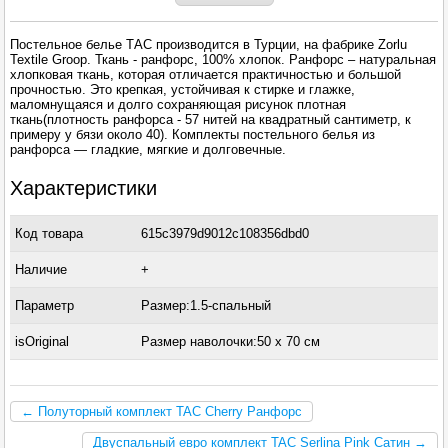
Постельное белье ТАС производится в Турции, на фабрике Zorlu
Textile Groop. Ткань - ранфорс, 100% хлопок. Ранфорс – натуральная
хлопковая ткань, которая отличается практичностью и большой
прочностью. Это крепкая, устойчивая к стирке и глажке,
маломнущаяся и долго сохраняющая рисунок плотная
ткань(плотность ранфорса - 57 нитей на квадратный сантиметр, к
примеру у бязи около 40). Комплекты постельного белья из
ранфорса — гладкие, мягкие и долговечные.
Характеристики
Код товара
615c3979d9012c108356dbd0
Наличие
+
Параметр
Размер:1.5-спальный
isOriginal
Размер наволочки:50 х 70 см
← Полуторный комплект TAC Cherry Ранфорс
Двуспальный евро комплект TAC Serlina Pink Сатин →