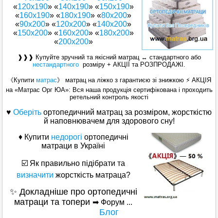
«
120x190
» «
140х190
» «
150x190
»
«
160x190
» «
180x190
» «
80x200
»
«
90x200
» «
120x200
» «
140x200
»
«
150x200
» «
160x200
» «
180х200
»
«
200x200
»
❱❱❱ Купуйте зручний та якісний матрац ↔ стандартного або
нестандартного
розміру + АКЦІЇ та РОЗПРОДАЖІ.
《Купити
матрас
》 матрац на ліжко з гарантиєю зі знижкою ⚡ АКЦІЯ
на «Матраc Орг ЮА»: Вся наша продукція сертифікована і проходить
ретельний контроль якості
♥
Оберіть
ортопедичний матрац за розміром, жорсткістю
й наповнювачем для здорового сну!
♦ Купити
недорогі
ортопедичні
матраци в Україні
☑️ Як правильно підібрати та
визначити
жорсткість матраца?
✨ Докладніше про ортопедичні
матраци та топери
➡ Форум ...
Блог