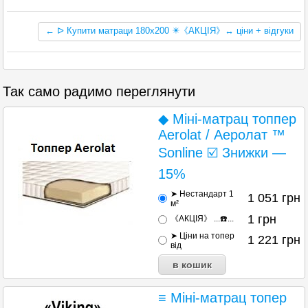
← ᐅ Купити матраци 180х200 ✴️《АКЦІЯ》↔ ціни + відгуки
Так само радимо переглянути
◆ Міні-матрац топпер
Aerolat / Аеролат ™
Sonline ☑️ Знижки —
15%
➤ Нестандарт 1
1 051
грн
м²
1
грн
《АКЦІЯ》 ...☎️...
➤ Ціни на топер
1 221
грн
від
≡ Міні-матрац топер