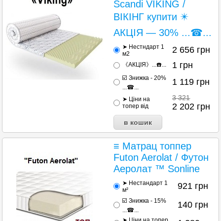
Scandi VIKING /
ВІКІНГ купити ✴️
АКЦІЯ — 30% ...☎...
➤ Нестндарт 1
2 656
грн
м2
1
грн
《АКЦІЯ》...☎️...
☑️ Знижка - 20%
1 119
грн
...☎...
3 321
➤ Ціни на
2 202
грн
топер від
≡ Матрац топпер
Futon Aerolat / Футон
Аеролат ™ Sonline
➤ Нестандарт 1
921
грн
м²
☑️ Знижка - 15%
140
грн
...☎...
➤ Ціни на топер