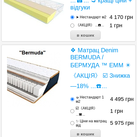
...☎... ➭ кращі ціни +
відгуки
4 170
грн
➤ Нестандарт м2
1
грн
《АКЦІЯ》 ...☎️...
❖ Матрац Denim
BERMUDA /
БЕРМУДА ™ ЕММ ✴️
《АКЦІЯ》 ☑️ Знижка
—18% ...☎️...
➭ Нестандарт 1
4 495
грн
м2
☑️《АКЦІЯ》
1
грн
...☎...
✨ Ціни на матрац
5 975
грн
від