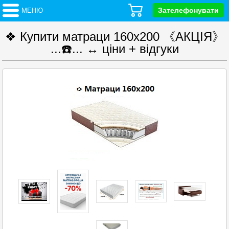
Зателефонувати
МЕНЮ
❖ Купити матраци 160х200 《АКЦІЯ》
...☎️... ↔ ціни + відгуки