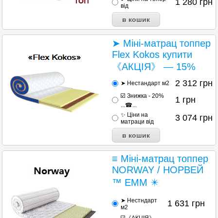
1 280
грн
від
➤ Міні-матрац топпер
Flex Kokos купити
《АКЦІЯ》 — 15%
2 312
грн
➤ Нестандарт м2
☑️ Знижка - 20%
1
грн
...☎...
✨ Ціни на
3 074
грн
матраци від
≡ Міні-матрац топпер
NORWAY / НОРВЕЙ
™ ЕММ ✴️
➤ Нестндарт
1 631
грн
м2
☑️《АКЦІЯ》