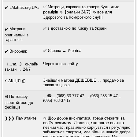
✅ Матраци, каркаси та топери будь-яких
✔️ «Matras.org.UA»
розмірів ➭【онлайн 24/7】➭ все для
Здорового та Комфотного сну!!!
✅ з доставкою по Києву та Україні
✔️ Матраци
оригінальні з
гарантією
✅ Європа ↔ Україна
✔️ Виробник
Через кошик сайту
《...☎...》 онлайн
закази ↔ 24/7
Знайшли матрац ДЕШЕВШЕ ↔ продамо за
⚡ АКЦІЯ )))
такою ж ціною
...☎... (068) 33-777-47 ... (063) 233-15-47 ...
☑️ По товару
(095) 763-37-17
звертайтеся до
фахівців
❱❱❱ Пам'ятайте
➭ Щоб добре висипатися, треба стежити за
своїм режимом. Людина, яка лягає спати в
певний час, правильно харчується і регулярно
займається спортом, має більше шансів добре
виспатися і максимально відпочити. Ми