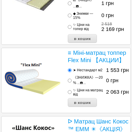
1
грн
...☎️...
◆ Знижки —
0
грн
15%
2 518
✨ Ціни на
2 169
грн
топер від
≡ Міні-матрац топпер
Flex Mini 【АКЦИИ】
1 553
грн
➤ Нестандарт м2
《ЗНИЖКА》—20
0
грн
% ...☎️...
✨ Ціни на матрац
2 063
грн
від
ᐅ Матрац Шанс Кокос
™ EMM ✴️《АКЦІЯ》