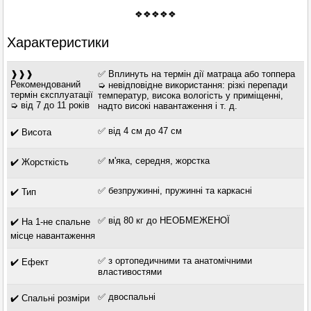
❖❖❖❖❖
Характеристики
❱❱❱
✅ Вплинуть на термін дії матраца або топпера
Рекомендований
➭ невідповідне використання: різкі перепади
термін єксплуатації
температур, висока вологість у приміщенні,
➭ від 7 до 11 років
надто високі навантаження і т. д.
✅ від 4 см до 47 см
✔️ Висота
✅ м'яка, середня, жорстка
✔️ Жорсткість
✅ безпружинні, пружинні та каркасні
✔️ Тип
✅ від 80 кг до НЕОБМЕЖЕНОЇ
✔️ На 1-не спальне
місце навантаження
✅ з ортопедичними та анатомічними
✔️ Ефект
властивостями
✅ двоспальні
✔️ Спальні розміри