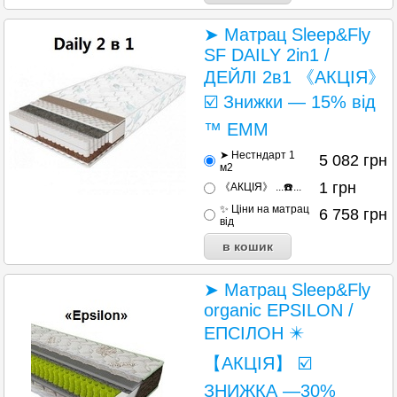
➤ Матрац Sleep&Fly
SF DAILY 2in1 /
ДЕЙЛІ 2в1 《АКЦІЯ》
☑️ Знижки — 15% від
™ ЕММ
➤ Нестндарт 1
5 082
грн
м2
1
грн
《АКЦІЯ》 ...☎️...
✨ Ціни на матрац
6 758
грн
від
➤ Матрац Sleep&Fly
organic EPSILON /
ЕПСІЛОН ✴️
【АКЦІЯ】 ☑️
ЗНИЖКА —30%