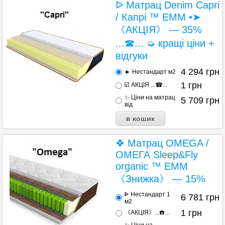
ᐅ Матрац Denim Capri
/ Капрі ™ ЕММ •➤
《АКЦІЯ》 — 35%
...☎... ➭ кращі ціни +
відгуки
4 294
грн
► Нестандарт м2
1
грн
☑️ АКЦІЯ ...☎...
✨ Ціни на матрац
5 709
грн
від
❖ Матрац OMEGA /
ОМЕГА Sleep&Fly
organic ™ ЕММ
《Знижка》 — 15%
ᐈ Нестандарт 1
6 781
грн
м2
1
грн
《АКЦІЯ》...☎️...
✨ Ціни на