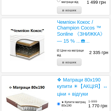
1 499
грн
матраци від
Чемпіон Кокос /
Champion Cocos ™
Sonline 《ЗНИЖКА》
— 15 % ...☎️...
☑️ Ціни на матраци
2 335
грн
від
❖ Матраци 80х190
купити ✴️【АКЦІЯ】↔
ціни + відгуки
1 999
➤ Купити матрац
1 770
грн
80х190