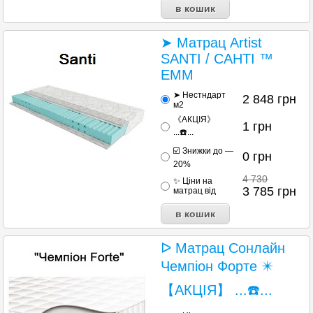
➤ Матрац Artist
SANTI / САНТІ ™
ЕММ
➤ Нестндарт
2 848
грн
м2
《АКЦІЯ》
1
грн
...☎️...
☑️ Знижки до —
0
грн
20%
4 730
✨ Ціни на
3 785
грн
матрац від
ᐅ Матрац Сонлайн
Чемпіон Форте ✴️
【АКЦІЯ】 ...☎️...