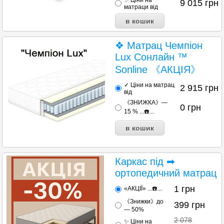
9 015
грн
матраци від
❖ Матрац Чемпіон
Lux Сонлайн ™
Sonline 《АКЦІЯ》
✓ Ціни на матрац
2 915
грн
від
《ЗНИЖКА》—
0
грн
15 % ...☎️...
Каркас під ➡
ортопедичний матрац
1
грн
«АКЦІЇ» ...☎️...
《Знижки》до
399
грн
— 50%
2 078
✨ Ціни на