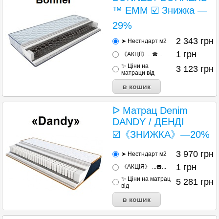
™ ЕММ ☑️ Знижка —
29%
2 343
грн
➤ Нестндарт м2
1
грн
《АКЦІЇ》...☎...
✨ Ціни на
3 123
грн
матраци від
ᐅ Матрац Denim
DANDY / ДЕНДІ
☑️《ЗНИЖКА》—20%
3 970
грн
➤ Нестндарт м2
1
грн
《АКЦІЯ》 ...☎️...
✨ Ціни на матрац
5 281
грн
від