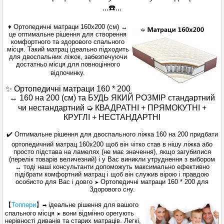
...☎️...
♦ Ортопедичні матраци 160x200
(
см
)
↔
це оптимальне рішення для створення
комфортного та здорового спального
місця. Такий матрац ідеально підходить
для двоспальних ліжок, забезпечуючи
достатньо місця для повноцінного
відпочинку.
✨ Ортопедичні матраци
160 * 200
↔
160 на 200 (см) та БУДЬ ЯКИЙ РОЗМІР стандартний
чи нестандартний
➭
КВАДРАТНІ + ПРЯМОКУТНІ +
КРУГЛІ + НЕСТАНДАРТНІ
✔️ Оптимальне рішення для двоспального ліжка 160 на 200 придбати
ортопедичний матрац 160х200 щоб він чітко став в нішу ліжка або
просто підстава на ламелях (не має значення), якщо загубилися
(перелік товарів величезний) і у Вас виникли утруднення з вибором
↔ тоді наші консультанти допоможуть максимально ефективно
підібрати комфортний матрац і щоб він служив вірою і правдою
особисто для Вас і довго
Ортопедичні матраци 160 * 200 для
➤
Здорового сну.
【
Топпери
】
ідеальне рішення для вашого
➡
спального місця
вони відмінно орегують
➤
нерівності диванів та старих матраців. Легкі,