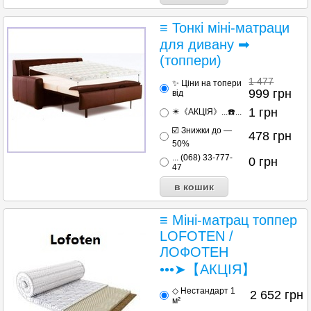
≡ Тонкі міні-матраци
для дивану ➡
(топпери)
1 477
✨ Ціни на топери
999
грн
від
1
грн
✴️《АКЦІЯ》...☎️...
☑️ Знижки до —
478
грн
50%
... (068) 33-777-
0
грн
47
≡ Міні-матрац топпер
LOFOTEN /
ЛОФОТЕН
•••➤【АКЦІЯ】
◇ Нестандарт 1
2 652
грн
м²