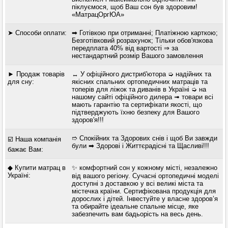
піклуємося, щоб Ваш сон був здоровим!
«МатрацОргЮА»
➤ Способи оплати:
➡ Готівкою при отриманні; Платіжною карткою;
Безготівковий розрахунок; Тільки обов'язкова
передплата 40% від вартості ⇒ за
нестандартний розмір Вашого замовлення
► Продаж товарів
↔ У офіційного дистриб'ютора ➭ надійних та
для сну:
якісних спальних ортопедичних матраців та
топерів для ліжок та диванів в Україні ➭ на
нашому сайті офіційного дилера ➟ товари всі
мають гарантію та сертифікати якості, що
підтверджують їхню безпеку для Вашого
здоров'я!!!
➱ Спокійних та Здорових снів і щоб Ви завжди
☑️ Наша компанія
були ➡ Здорові і Життєрадісні та Щасливі!!!
бажає Вам:
◆ Купити матрац в
✨ комфортний сон у кожному місті, незалежно
Україні:
від вашого регіону. Сучасні ортопедичні моделі
доступні з доставкою у всі великі міста та
містечка країни. Сертифікована продукція для
дорослих і дітей. Інвестуйте у власне здоров’я
та обирайте ідеальне спальне місце, яке
забезпечить вам бадьорість на весь день.