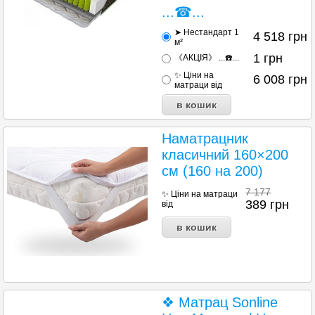
...☎...
➤ Нестандарт 1
4 518
грн
м²
1
грн
《АКЦІЯ》 ...☎️...
✨ Ціни на
6 008
грн
матраци від
Наматрацник
класичний 160×200
см (160 на 200)
7 177
✨ Ціни на матраци
389
грн
від
❖ Матрац Sonline