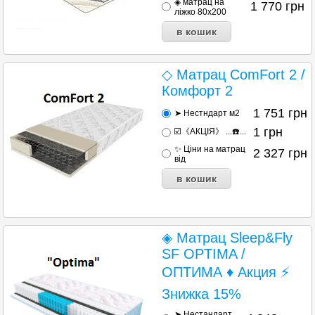
◈ матрац на
1 770
грн
ліжко 80х200
◇ Матрац ComFort 2 /
Комфорт 2
1 751
грн
➤ Нестндарт м2
1
грн
☑️《АКЦІЯ》 ...☎️...
✨ Ціни на матрац
2 327
грн
від
◈ Матрац Sleep&Fly
SF OPTIMA /
ОПТИМА ♦ Акция ⚡
Знижка 15%
➤ Нестандарт