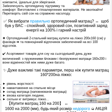
компактні, ідеальні для зберігання.
Забезпечують ортопедичну підтримку та
комфорт. Виготовлені з гіпоалергенних матеріалів. Не зволікайте!
Перетворіть свій сон на справжню насолоду.
✅ Як вибрати
правильно
ортопедичний матрац? ↔ щоб
був у ВАС - спокійний, здоровий сон, позитивний заряд
енергії на 100% і гарний настрій
❖ Ортопедичний 2-спальний матрац купити на ліжко 200х160 (см)
у
фахівців
➡ та повноцінний відпочинок забезпечений на всі 100
відсотків.
✔️
Асортимент товарів для сну на сьогоднішній день дуже
величезний: з пружинними блоками і безпружинні матраци 160х200 і
вони відмінностей між ними дуже багато.
✨ Дуже важливі такі параметри, перш ніж купити матрац
160*200на ліжко:
► рівень жорсткості
► навантаження на спальне місце
► склад матраца (наповнювачів матраца)
► вікова категорія людини,
► скільки кг витримує ліжко...
【
Купити матрац 160 на 200
】
↔
1600 на 2000 (мм), будь-який розмір
недорого
➭ АКЦІЯ