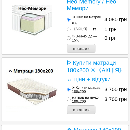
Heo-Memory / Нео
Мемори
☑️ Ціни на матрац
4 080
грн
від
1
грн
《АКЦІЯ》 ...☎️...
✨ Знижки до —
0
грн
15%
ᐅ Купити матраци
180х200 ✴️《АКЦІЯ》
↔ ціни + відгуки
➤ Купити матрац
3 700
грн
180х200
матрац на ліжко
3 700
грн
180х200
❖ Матраци 140х190