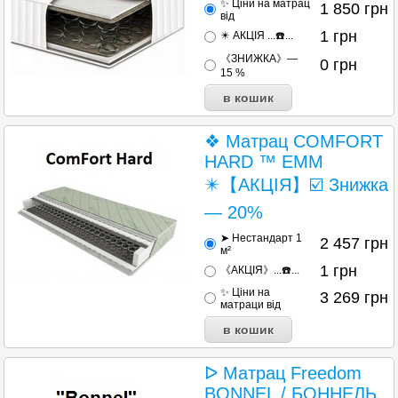
✨ Ціни на матрац
1 850
грн
від
1
грн
✴️ АКЦІЯ ...☎️...
《ЗНИЖКА》—
0
грн
15 %
❖ Матрац COMFORT
HARD ™ EMM
✴️【АКЦІЯ】☑️ Знижка
— 20%
➤ Нестандарт 1
2 457
грн
м²
1
грн
《АКЦІЯ》...☎️...
✨ Ціни на
3 269
грн
матраци від
ᐅ Матрац Freedom
BONNEL / БОННЕЛЬ