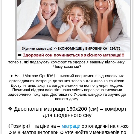
топерів, які подарують комфорт та здоров’я вашому відпочинку.
Чому саме ми?
➤ На 《Матрас Орг ЮА》 широкий асортимент: від класичних
ортопедичних матраців до тонких топерів для диванів та ліжок.
Доступні ціни: акції та вигідні знижки на всі популярні моделі.
Позитивні відгуки клієнтів: наша якість перевірена тисячами
задоволених покупців. Доставка по Україні: швидко та зручно до
вашого дому.
❖ Двоспальні матраци 160х200 (см)
комфорт
➡
для щоденного сну
《Розміри》 та ціни на
матраци
ортопедичні на ліжко
➡
➭ міні-матраци топери ➭ уточнюйте у менеджерів по