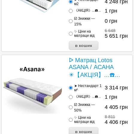
4 248
грн
м2
1
грн
《АКЦІЯ》...☎️...
☑️ Знижки —
0
грн
15%
6 648
✨ Ціни на
5 651
грн
матраци від
ᐅ Матрац Lotos
ASANA / АСАНА
✴️【АКЦІЯ】...☎️...
➤ Нестандарт 1
3 314
грн
м²
1
грн
《АКЦІЯ》...☎️...
☑️ Знижка —
4 405
грн
50%
8 811
✨ Ціни на
4 406
грн
матраци від