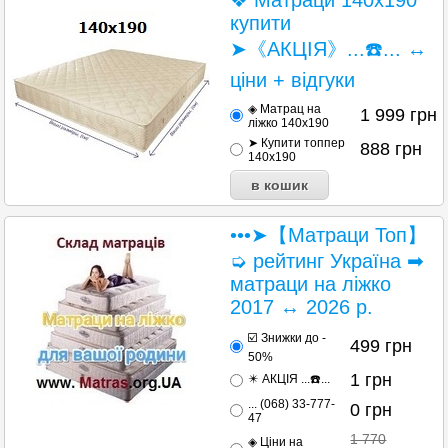
купити
➤《АКЦІЯ》...☎️... ↔
ціни + відгуки
◈ Матрац на
1 999
грн
ліжко 140x190
➤ Купити топпер
888
грн
140x190
•••➤【Матраци Топ】
➭ рейтинг Україна ➡
матраци на ліжко
2017 ↔ 2026 р.
☑️ Знижки до -
499
грн
50%
1
грн
✴️ АКЦІЯ ...☎️...
... (068) 33-777-
0
грн
47
1 770
◈ Ціни на