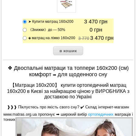
3 470
грн
➤ Купити матрац 160х200
0
грн
《Знижки》до — 50%
3 470
грн
◈ матрац на ліжко 160х200
3 770
❖ Двоспальні матраци та топпери 160х200 (см)
комфорт
для щоденного сну
➡
【Матраци 160х200】 купити ортопедичний матрац
160x200 в Києві за найкращою ціною у ВИРОБНИКА з
доставкою по Україні
❱❱❱ Піклуєтесь про якість свого сну? ✔️ Склад інтернет-магазин
www.matras.org.ua
пропонує ➡ широкий вибір
ортопедичних
матраців і
тонких