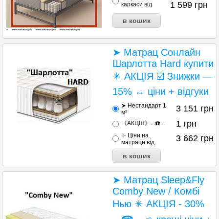
1 599
грн
каркаси від
➤ Матрац Сонлайн
Шарлотта Hard купити
✴️ АКЦІЯ ☑️ Знижки —
15% ↔ ціни + відгуки
➤ Нестандарт 1
3 151
грн
м²
1
грн
《АКЦІЯ》...☎️...
✨ Ціни на
3 662
грн
матраци від
➤ Матрац Sleep&Fly
Comby New / Комбі
Нью ✴️ АКЦІЯ - 30%