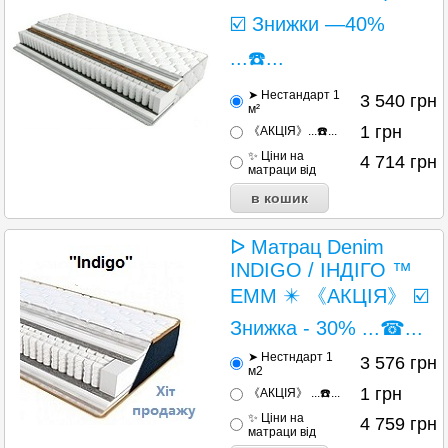
☑️ Знижки —40%
...☎️...
➤ Нестандарт 1
3 540
грн
м²
1
грн
《АКЦІЯ》...☎️...
✨ Ціни на
4 714
грн
матраци від
ᐅ Матрац Denim
INDIGO / ІНДІГО ™
ЕММ ✴️ 《АКЦІЯ》 ☑️
Знижка - 30% ...☎...
➤ Нестндарт 1
3 576
грн
м2
1
грн
《АКЦІЯ》 ...☎️...
✨ Ціни на
4 759
грн
матраци від