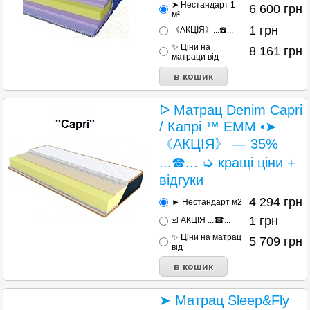
➤ Нестандарт 1
6 600
грн
м²
1
грн
《АКЦІЯ》...☎️...
✨ Ціни на
8 161
грн
матраци від
ᐅ Матрац Denim Capri
/ Капрі ™ ЕММ •➤
《АКЦІЯ》 — 35%
...☎... ➭ кращі ціни +
відгуки
4 294
грн
► Нестандарт м2
1
грн
☑️ АКЦІЯ ...☎...
✨ Ціни на матрац
5 709
грн
від
➤ Матрац Sleep&Fly