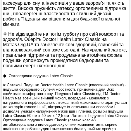
аксесуар для сну, а інвестиція у ваше здоров’я та якість
життя. Висока пружність латексу, ортопедична підтримка
шиї, гіпоалергенні властивості та стильний дизайн
роблять її ідеальним рішенням для будь-якої спальної
кімнати.
❖ Не відкладайте на потім турботу про свій комфорт та
здоров’я. Оберіть Doctor Health Latex Classic на
Matras.Org.UA та забезпечте собі здоровий, глибокий та
відновлювальний сон вже сьогодні. Натуральний латекс,
правильна підтримка та продумана анатомічна форма
подушки допоможуть прокидатися бадьорими та
повними енергії кожного дня.
◆
Ортопедична подушка Latex Classic
ᐅ Латексні Подушки Doctor Health Latex Classic (класичний варіант) -
подушка середнього ступеня жорсткості, призначена для Всіх
любителів комфортного сну. Подушка Latex Classic від ТМ Doctor
Health має зовнішній знімний чохол, всередині - моноблок з
натурального перфорованого лтекса, який максимально адаптується
до контурів голови і шиї, підтримує їх оптимальним способом і
дозволяє уникати напруження м'язів шиї і плечей, розміри подушка
Latex Classic 60 см х 40 см х 12,5 см. Латексні Подушки Latex Classic
Ортопедична подушка Latex Classic (латекс класик) +
антибактеріальна з пиловідштовхуючими компонентами, сприяє
поліпшенню роботи судин і зменшенню болю у шийних хребцях.