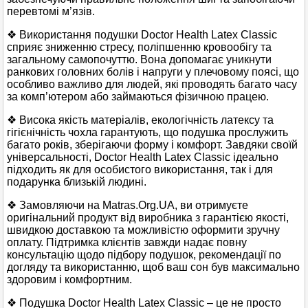
перевтомі м’язів.
❖ Використання подушки Doctor Health Latex Classic
сприяє зниженню стресу, поліпшенню кровообігу та
загальному самопочуттю. Вона допомагає уникнути
ранкових головних болів і напруги у плечовому поясі, що
особливо важливо для людей, які проводять багато часу
за комп’ютером або займаються фізичною працею.
❖ Висока якість матеріалів, екологічність латексу та
гігієнічність чохла гарантують, що подушка прослужить
багато років, зберігаючи форму і комфорт. Завдяки своїй
універсальності, Doctor Health Latex Classic ідеально
підходить як для особистого використання, так і для
подарунка близькій людині.
❖ Замовляючи на Matras.Org.UA, ви отримуєте
оригінальний продукт від виробника з гарантією якості,
швидкою доставкою та можливістю оформити зручну
оплату. Підтримка клієнтів завжди надає повну
консультацію щодо підбору подушок, рекомендації по
догляду та використанню, щоб ваш сон був максимально
здоровим і комфортним.
❖ Подушка Doctor Health Latex Classic – це не просто