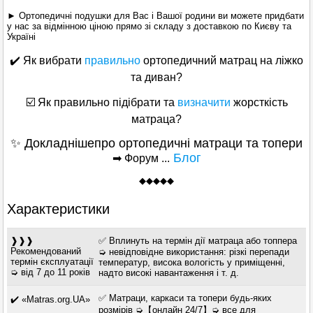
► Ортопедичні подушки для Вас і Вашої родини ви можете придбати
у нас за відмінною ціною прямо зі складу з доставкою по Києву та
Україні
✔️ Як вибрати
правильно
ортопедичний матрац на ліжко
та диван?
☑️ Як правильно підібрати та
визначити
жорсткість
матраца?
✨ Докладнішепро ортопедичні матраци та топери
Блог
➡ Форум ...
◆
◆
◆◆◆
Характеристики
❱❱❱
✅ Вплинуть на термін дії матраца або топпера
Рекомендований
➭ невідповідне використання: різкі перепади
термін єксплуатації
температур, висока вологість у приміщенні,
➭ від 7 до 11 років
надто високі навантаження і т. д.
✅ Матраци, каркаси та топери будь-яких
✔️ «Matras.org.UA»
розмірів ➭【онлайн 24/7】➭ все для