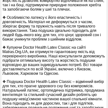
жорсткість дозволяє комфортно відпочивати як на спині,
так і на боці, підтримуючи природне положення хребта
та запобігаючи болям у шиї та плечах.
❖ Особливістю латексу є його еластичність і
довговічність. Матеріал не деформується з часом,
зберігає форму та пружність навіть після тривалого
використання. Така подушка ідеально підходить для
людей будь-якого віку, для тих, хто цінує здоровий сон і
бажає уникнути проблем з шийним відділом.
❖ Купуючи Doctor Health Latex Classic на сайті
Matras.Org.UA, ви отримуєте гарантовану якість від
перевіреного виробника. Наші консультанти допоможуть
підібрати оптимальну висоту та жорсткість подушки
відповідно до ваших індивідуальних потреб. Всі товари
доставляються по всій Україні, включно з Києвом,
Львовом, Харковом та Одесою.
❖ Подушка Doctor Health Latex Classic – відмінний вибір
для тих, хто прагне здорового сну без компромісів.
Натуральний латекс, ортопедична підтримка, продумана
вентиляція та стильний сучасний дизайн роблять цю
подушку невід’ємною частиною вашої спальної кімнати.
Вона підходить як для дорослих, так і для підлітків,
забезпечуючи правильне положення шиї та запобігаючи