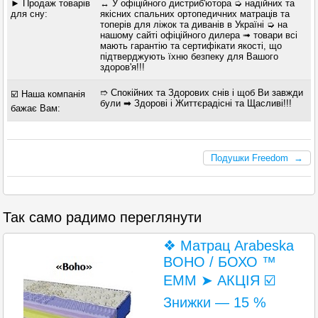
► Продаж товарів
↔ У офіційного дистриб'ютора ➭ надійних та
для сну:
якісних спальних ортопедичних матраців та
топерів для ліжок та диванів в Україні ➭ на
нашому сайті офіційного дилера ➟ товари всі
мають гарантію та сертифікати якості, що
підтверджують їхню безпеку для Вашого
здоров'я!!!
➱ Спокійних та Здорових снів і щоб Ви завжди
☑️ Наша компанія
були ➡ Здорові і Життєрадісні та Щасливі!!!
бажає Вам:
Подушки Freedom →
Так само радимо переглянути
❖ Матрац Arabeska
BOHO / БОХО ™
ЕММ ➤ АКЦІЯ ☑️
Знижки — 15 %