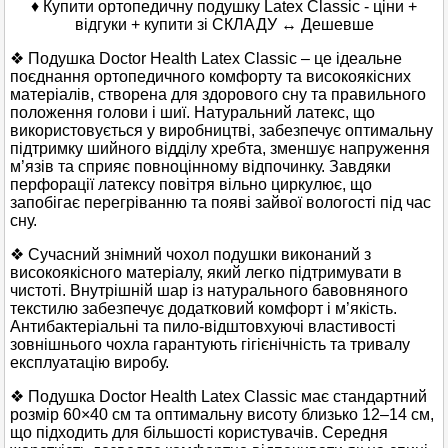
♦ Купити ортопедичну подушку Latex Classic - ціни +
відгуки + купити зі СКЛАДУ ↔ Дешевше
❖ Подушка Doctor Health Latex Classic – це ідеальне
поєднання ортопедичного комфорту та високоякісних
матеріалів, створена для здорового сну та правильного
положення голови і шиї. Натуральний латекс, що
використовується у виробництві, забезпечує оптимальну
підтримку шийного відділу хребта, зменшує напруження
м’язів та сприяє повноцінному відпочинку. Завдяки
перфорації латексу повітря вільно циркулює, що
запобігає перегріванню та появі зайвої вологості під час
сну.
❖ Сучасний знімний чохол подушки виконаний з
високоякісного матеріалу, який легко підтримувати в
чистоті. Внутрішній шар із натурального бавовняного
текстилю забезпечує додатковий комфорт і м’якість.
Антибактеріальні та пило-відштовхуючі властивості
зовнішнього чохла гарантують гігієнічність та тривалу
експлуатацію виробу.
❖ Подушка Doctor Health Latex Classic має стандартний
розмір 60×40 см та оптимальну висоту близько 12–14 см,
що підходить для більшості користувачів. Середня