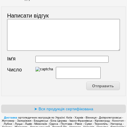
Написати відгук
Ім'я
Число
➤ Вся продукція сертифікована
Доставка
ортопедичних матраців по Україні: Київ - Харків - Вінниця - Дніпропетровськ -
Житомир - Запоріжжя - Бердянськ - Біла Церква - Івано-Франківськ - Кіровоград - Конотоп -
Лубни - Луцьк - Львів - Миколаїв - Одеса - Полтава - Рівне - Суми - Тернопіль - Ужгород -
Херсон - Мукачеве - Хмельницький - Кривий Ріг - Черкаси - Чернігів - Чернівці - Євпаторія і