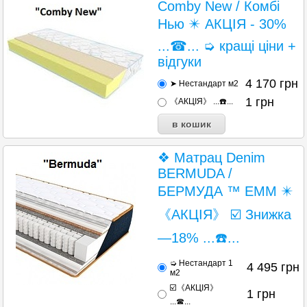
Comby New / Комбі
Нью ✴️ АКЦІЯ - 30%
...☎... ➭ кращі ціни +
відгуки
4 170
грн
➤ Нестандарт м2
1
грн
《АКЦІЯ》 ...☎️...
❖ Матрац Denim
BERMUDA /
БЕРМУДА ™ ЕММ ✴️
《АКЦІЯ》 ☑️ Знижка
—18% ...☎️...
➭ Нестандарт 1
4 495
грн
м2
☑️《АКЦІЯ》
1
грн
...☎...