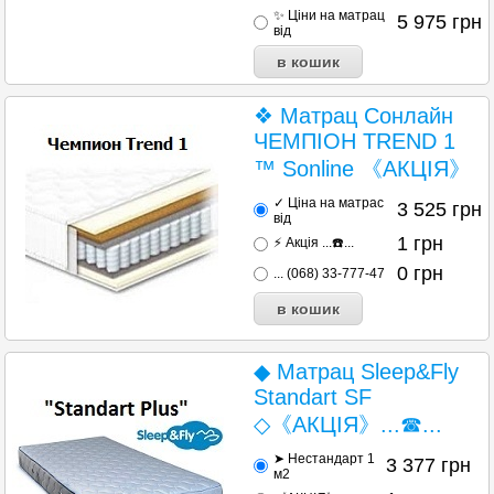
✨ Ціни на матрац
5 975
грн
від
❖ Матрац Сонлайн
ЧЕМПІОН TREND 1
™ Sonline 《АКЦІЯ》
✓ Ціна на матрас
3 525
грн
від
1
грн
⚡ Акція ...☎️...
0
грн
... (068) 33-777-47
◆ Матрац Sleep&Fly
Standart SF
◇《АКЦІЯ》...☎...
➤ Нестандарт 1
3 377
грн
м2