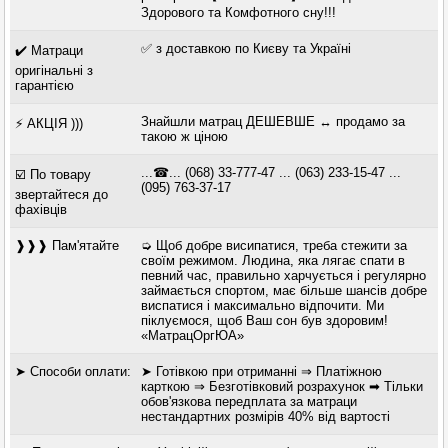
Здорового та Комфотного сну!!!
✅ з доставкою по Києву та Україні
✔️ Матраци
оригінальні з
гарантією
Знайшли матрац ДЕШЕВШЕ ↔ продамо за
⚡ АКЦІЯ )))
такою ж ціною
...☎... (068) 33-777-47 ... (063) 233-15-47 ...
☑️ По товару
(095) 763-37-17
звертайтеся до
фахівців
❱❱❱ Пам'ятайте
➭ Щоб добре висипатися, треба стежити за
своїм режимом. Людина, яка лягає спати в
певний час, правильно харчується і регулярно
займається спортом, має більше шансів добре
виспатися і максимально відпочити. Ми
піклуємося, щоб Ваш сон був здоровим!
«МатрацОргЮА»
➤ Способи оплати:
➤ Готівкою при отриманні ⇒ Платіжною
карткою ⇒ Безготівковий розрахунок ➡ Тільки
обов'язкова передплата за матраци
нестандартних розмірів 40% від вартості