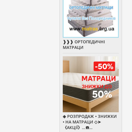
❱❱❱ ОРТОПЕДИЧНІ
МАТРАЦИ
◈ РОЗПРОДАЖ • ЗНИЖКИ
• НА МАТРАЦИ ◇➤
《АКЦІЇ》...☎️...