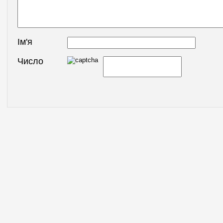
Ім'я
Число