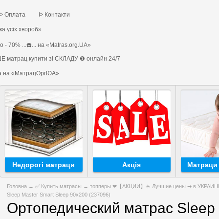
ᐅ Оплата
ᐅ Контакти
а усіх хвороб»
 - 70% ...☎️... на «Matras.org.UA»
Е матрац купити зі СКЛАДУ ❶ онлайн 24/7
на на «МатрацОргЮА»
Недорогі матраци
Акція
Матраци 
Головна
→
✅ Купить матрасы ↔ топперы ❤【АКЦИИ】✴️ Лучшие цены ➡ в УКРАИНЕ 
Sleep Master Smart Sleep 90х200 (237096)
Ортопедический матрас Sleep 