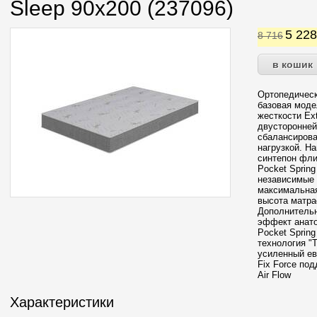
Sleep 90х200 (237096)
5 22
8 716
Ортопедическ
базовая моде
жесткости Ex
двусторонней
сбалансиров
нагрузкой. На
синтепон фли
Pocket Spring
независимые 
максимальная
высота матра
Дополнительн
эффект анат
Pocket Spring
технология "T
усиленный ев
Fix Force по
Air Flow
Характеристики