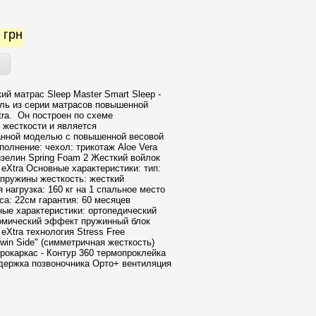
8
грн
ий матрас Sleep Master Smart Sleep -
ль из серии матрасов повышенной
tra. Он построен по схеме
 жесткости и является
анной моделью с повышенной весовой
полнение: чехол: трикотаж Aloe Vera
зелин Spring Foam 2 Жесткий войлок
 eXtra Основные характеристики: тип:
пружины жесткость: жесткий
 нагрузка: 160 кг на 1 спальное место
са: 22см гарантия: 60 месяцев
ые характеристики: ортопедический
омический эффект пружинный блок
 eXtra технология Stress Free
win Side" (симметричная жесткость)
рокаркас - Контур 360 термопроклейка
ддержка позвоночника Орто+ вентиляция