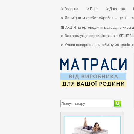
ᐅ Головна
ᐅ Блог
ᐅ Доставка
➤ Як зміцнити хребет «Хребет ↔ це вішалк
❗❗❗ АКЦІЯ на ортопедичні матраци в Києві до
➤ Вся продукція сертифікована + ДЕШЕВШ
➤ Умови повернення та обміну матраців 