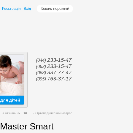
Кошик порожній
Реєстрація
Вхід
233-15-47
(044)
233-15-47
(063)
337-77-47
(068)
763-37-17
(095)
для дітей
+ отзывы ➭ ...☎...
→ Ортопедический матрас
Master Smart