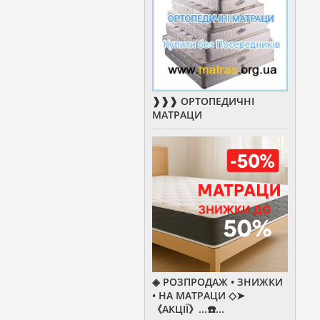
❱❱❱ ОРТОПЕДИЧНІ
МАТРАЦИ
◈ РОЗПРОДАЖ • ЗНИЖКИ
• НА МАТРАЦИ ◇➤
《АКЦІЇ》...☎️...