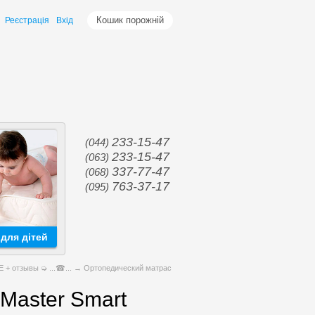
Кошик порожній
Реєстрація
Вхід
233-15-47
(044)
233-15-47
(063)
337-77-47
(068)
763-37-17
(095)
для дітей
+ отзывы ➭ ...☎...
→ Ортопедический матрас
Master Smart