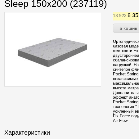
Sleep 150х200 (237119)
8 3
13 923
Ортопедическ
базовая моде
жесткости Ex
двусторонней
сбалансиров
нагрузкой. На
синтепон фли
Pocket Spring
независимые 
максимальная
высота матра
Дополнительн
эффект анат
Pocket Spring
технология "T
усиленный ев
Fix Force по
Air Flow
Характеристики