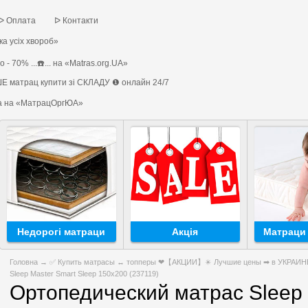
ᐅ Оплата
ᐅ Контакти
а усіх хвороб»
 - 70% ...☎️... на «Matras.org.UA»
Е матрац купити зі СКЛАДУ ❶ онлайн 24/7
на на «МатрацОргЮА»
Недорогі матраци
Акція
Матраци 
Головна
→
✅ Купить матрасы ↔ топперы ❤【АКЦИИ】✴️ Лучшие цены ➡ в УКРАИНЕ 
Sleep Master Smart Sleep 150х200 (237119)
Ортопедический матрас Sleep 