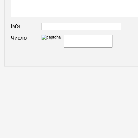
Ім'я
Число