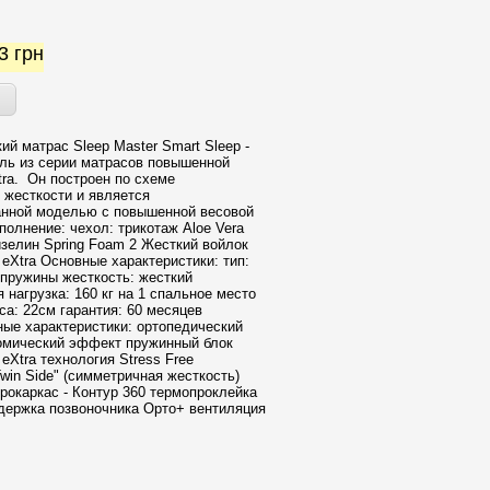
53
грн
ий матрас Sleep Master Smart Sleep -
ль из серии матрасов повышенной
tra. Он построен по схеме
 жесткости и является
анной моделью с повышенной весовой
полнение: чехол: трикотаж Aloe Vera
зелин Spring Foam 2 Жесткий войлок
 eXtra Основные характеристики: тип:
пружины жесткость: жесткий
 нагрузка: 160 кг на 1 спальное место
са: 22см гарантия: 60 месяцев
ые характеристики: ортопедический
омический эффект пружинный блок
 eXtra технология Stress Free
win Side" (симметричная жесткость)
рокаркас - Контур 360 термопроклейка
ддержка позвоночника Орто+ вентиляция