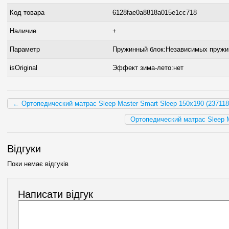
Код товара
6128fae0a8818a015e1cc718
Наличие
+
Параметр
Пружинный блок:Независимых пружи
isOriginal
Эффект зима-лето:нет
← Ортопедический матрас Sleep Master Smart Sleep 150х190 (237118
Ортопедический матрас Sleep M
Відгуки
Поки немає відгуків
Написати відгук