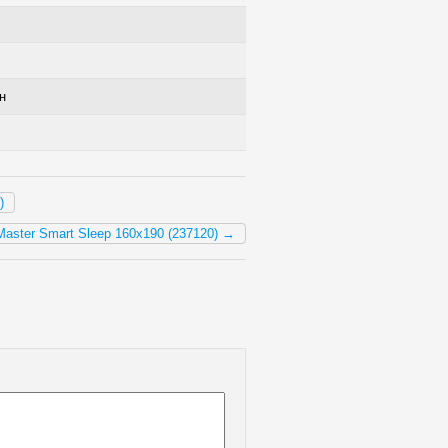
н
)
aster Smart Sleep 160х190 (237120) →