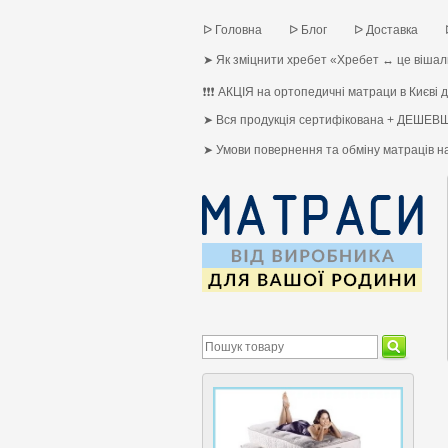
ᐅ Головна
ᐅ Блог
ᐅ Доставка
➤ Як зміцнити хребет «Хребет ↔ це вішалк
❗❗❗ АКЦІЯ на ортопедичні матраци в Києві до
➤ Вся продукція сертифікована + ДЕШЕВШ
➤ Умови повернення та обміну матраців 