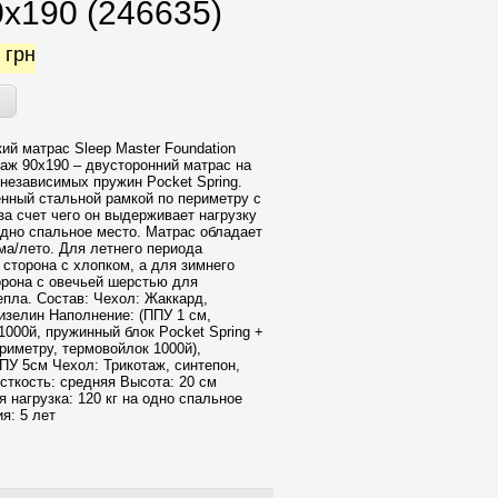
0x190 (246635)
1
грн
ий матрас Sleep Master Foundation
таж 90x190 – двусторонний матрас на
 независимых пружин Pocket Spring.
нный стальной рамкой по периметру с
за счет чего он выдерживает нагрузку
 одно спальное место. Матрас обладает
а/лето. Для летнего периода
 сторона с хлопком, а для зимнего
орона с овечьей шерстью для
епла. Состав: Чехол: Жаккард,
изелин Наполнение: (ППУ 1 см,
1000й, пружинный блок Pocket Spring +
ериметру, термовойлок 1000й),
ПУ 5см Чехол: Трикотаж, синтепон,
ткость: средняя Высота: 20 см
 нагрузка: 120 кг на одно спальное
я: 5 лет