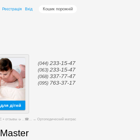
Кошик порожній
Реєстрація
Вхід
233-15-47
(044)
233-15-47
(063)
337-77-47
(068)
763-37-17
(095)
для дітей
+ отзывы ➭ ...☎...
→ Ортопедический матрас
Master