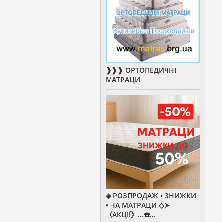
❱❱❱ ОРТОПЕДИЧНІ
МАТРАЦИ
◈ РОЗПРОДАЖ • ЗНИЖКИ
• НА МАТРАЦИ ◇➤
《АКЦІЇ》...☎️...