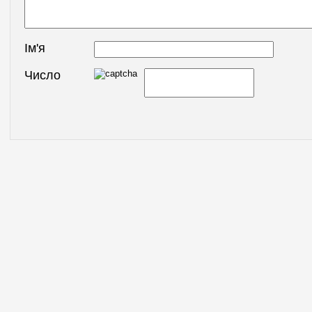
Ім'я
Число