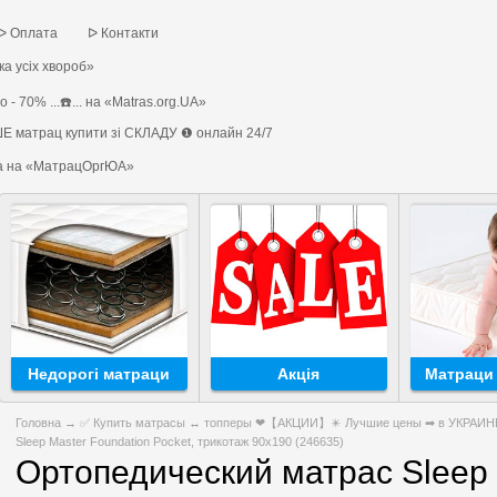
ᐅ Оплата
ᐅ Контакти
а усіх хвороб»
 - 70% ...☎️... на «Matras.org.UA»
Е матрац купити зі СКЛАДУ ❶ онлайн 24/7
на на «МатрацОргЮА»
Недорогі матраци
Акція
Матраци 
Головна
→
✅ Купить матрасы ↔ топперы ❤【АКЦИИ】✴️ Лучшие цены ➡ в УКРАИНЕ 
Sleep Master Foundation Pocket, трикотаж 90x190 (246635)
Ортопедический матрас Sleep 