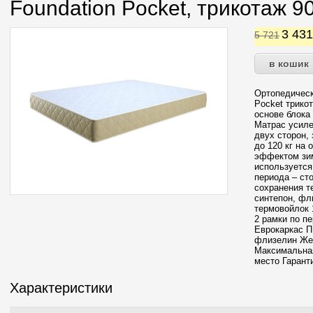
Foundation Pocket, трикотаж 9
3 43
5 721
Ортопедическ
Pocket трико
основе блока
Матрас усиле
двух сторон, 
до 120 кг на
эффектом зим
используется
периода – ст
сохранения т
синтепон, фл
термовойлок 
2 рамки по п
Еврокаркас П
флизелин Жес
Максимальная
место Гаранти
Характеристики