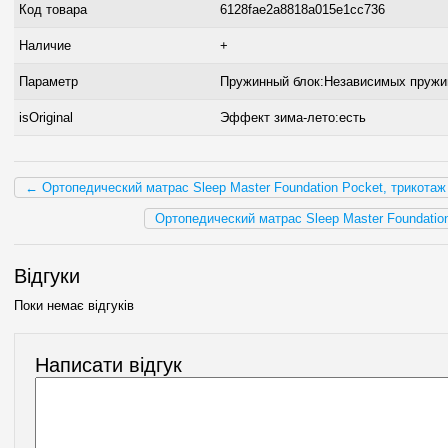
Код товара
6128fae2a8818a015e1cc736
Наличие
+
Параметр
Пружинный блок:Независимых пружи
isOriginal
Эффект зима-лето:есть
← Ортопедический матрас Sleep Master Foundation Pocket, трикотаж
Ортопедический матрас Sleep Master Foundatio
Відгуки
Поки немає відгуків
Написати відгук