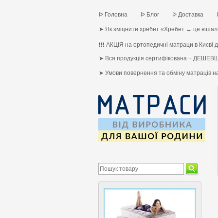
ᐅ Головна
ᐅ Блог
ᐅ Доставка
➤ Як зміцнити хребет «Хребет ↔ це вішалк
❗❗❗ АКЦІЯ на ортопедичні матраци в Києві до
➤ Вся продукція сертифікована + ДЕШЕВШ
➤ Умови повернення та обміну матраців 