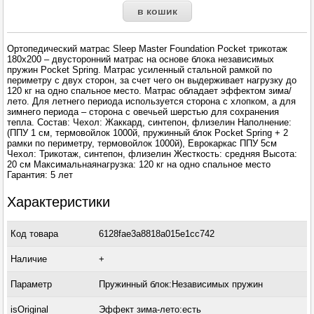
Ортопедический матрас Sleep Master Foundation Pocket трикотаж
180x200 – двусторонний матрас на основе блока независимых
пружин Pocket Spring. Матрас усиленный стальной рамкой по
периметру с двух сторон, за счет чего он выдерживает нагрузку до
120 кг на одно спальное место. Матрас обладает эффектом зима/
лето. Для летнего периода используется сторона с хлопком, а для
зимнего периода – сторона с овечьей шерстью для сохранения
тепла. Состав: Чехол: Жаккард, синтепон, флизелин Наполнение:
(ППУ 1 см, термовойлок 1000й, пружинный блок Pocket Spring + 2
рамки по периметру, термовойлок 1000й), Еврокаркас ППУ 5см
Чехол: Трикотаж, синтепон, флизелин Жесткость: средняя Высота:
20 см Максимальнаянагрузка: 120 кг на одно спальное место
Гарантия: 5 лет
Характеристики
Код товара
6128fae3a8818a015e1cc742
Наличие
+
Параметр
Пружинный блок:Независимых пружин
isOriginal
Эффект зима-лето:есть