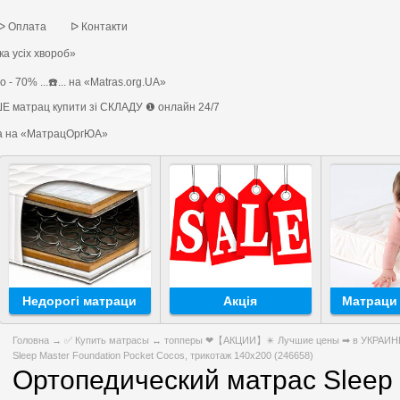
ᐅ Оплата
ᐅ Контакти
а усіх хвороб»
 - 70% ...☎️... на «Matras.org.UA»
Е матрац купити зі СКЛАДУ ❶ онлайн 24/7
на на «МатрацОргЮА»
Недорогі матраци
Акція
Матраци 
Головна
→
✅ Купить матрасы ↔ топперы ❤【АКЦИИ】✴️ Лучшие цены ➡ в УКРАИНЕ 
Sleep Master Foundation Pocket Cocos, трикотаж 140x200 (246658)
Ортопедический матрас Sleep 