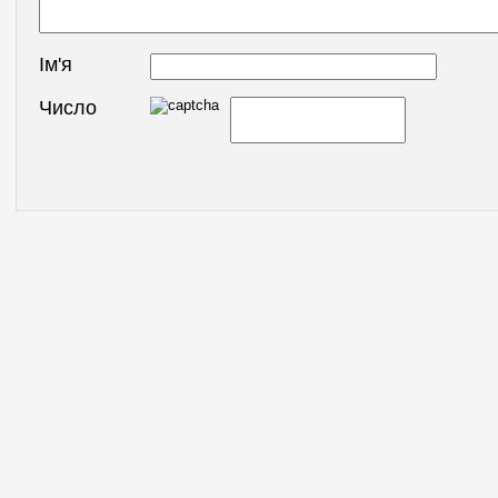
Ім'я
Число