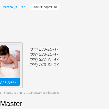
Кошик порожній
Реєстрація
Вхід
233-15-47
(044)
233-15-47
(063)
337-77-47
(068)
763-37-17
(095)
для дітей
+ отзывы ➭ ...☎...
→ Ортопедический матрас
Master