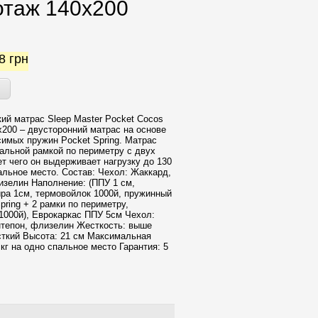
котаж 140x200
38
грн
ий матрас Sleep Master Pocket Cocos
x200 – двусторонний матрас на основе
симых пружин Pocket Spring. Матрас
альной рамкой по периметру с двух
ет чего он выдерживает нагрузку до 130
пальное место. Состав: Чехол: Жаккард,
изелин Наполнение: (ППУ 1 см,
йра 1см, термовойлок 1000й, пружинный
pring + 2 рамки по периметру,
1000й), Еврокаркас ППУ 5см Чехол:
нтепон, флизелин Жесткость: выше
сткий Высота: 21 см Максимальная
 кг на одно спальное место Гарантия: 5