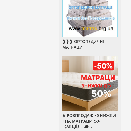
❱❱❱ ОРТОПЕДИЧНІ
МАТРАЦИ
◈ РОЗПРОДАЖ • ЗНИЖКИ
• НА МАТРАЦИ ◇➤
《АКЦІЇ》...☎️...