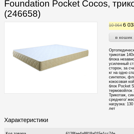
Foundation Pocket Cocos, три
(246658)
6 0
10 064
Ортопедическ
трикотаж 140
блока незави
усиленный ст
сторон, за сч
кг на одно с
синтепон, фл
кокосовая ко
блок Pocket S
термовойлок 
Трикотаж, си
среднего/ же
нагрузка: 130
лет
Характеристики
Код товара
6128fae4a8818a015e1cc74e