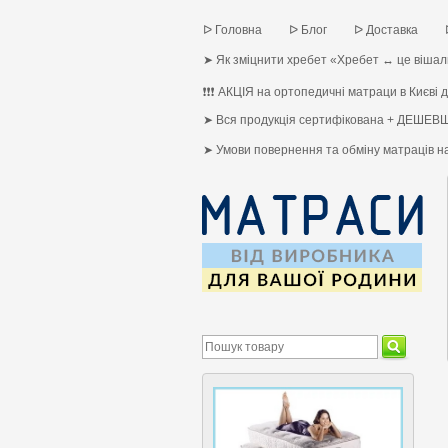
ᐅ Головна
ᐅ Блог
ᐅ Доставка
➤ Як зміцнити хребет «Хребет ↔ це вішалк
❗❗❗ АКЦІЯ на ортопедичні матраци в Києві до
➤ Вся продукція сертифікована + ДЕШЕВШ
➤ Умови повернення та обміну матраців 