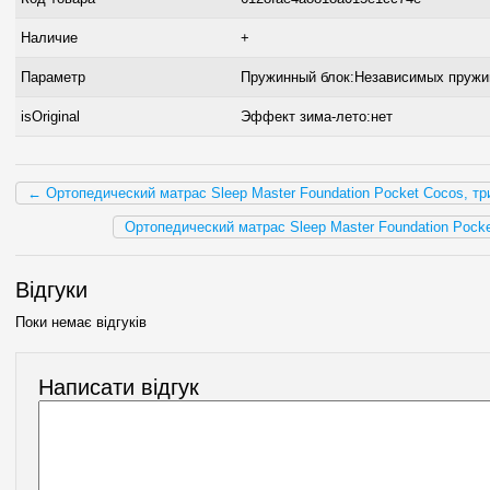
Наличие
+
Параметр
Пружинный блок:Независимых пружи
isOriginal
Эффект зима-лето:нет
← Ортопедический матрас Sleep Master Foundation Pocket Cocos, тр
Ортопедический матрас Sleep Master Foundation Pocke
Відгуки
Поки немає відгуків
Написати відгук